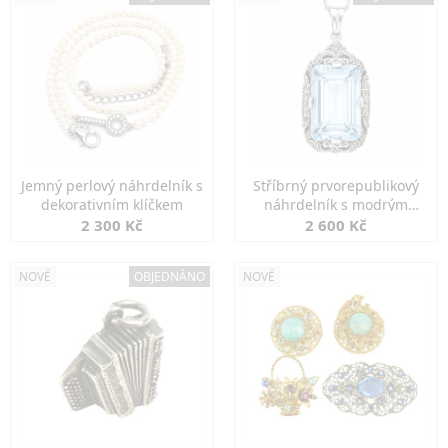
Jemný perlový náhrdelník s
Stříbrný prvorepublikový
dekorativním klíčkem
náhrdelník s modrým
spinelem
2 300 Kč
2 600 Kč
NOVÉ
OBJEDNÁNO
NOVÉ