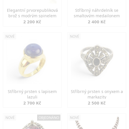
Elegantní prvorepubliková
Stříbrný náhrdelník se
brož s modrým spinelem
smaltovým medailonem
2 200 Kč
2 400 Kč
NOVÉ
NOVÉ
Stříbrný prsten s lapisem
Stříbrný prsten s onyxem a
lazuli
markazity
2 700 Kč
2 500 Kč
NOVÉ
OBJEDNÁNO
NOVÉ