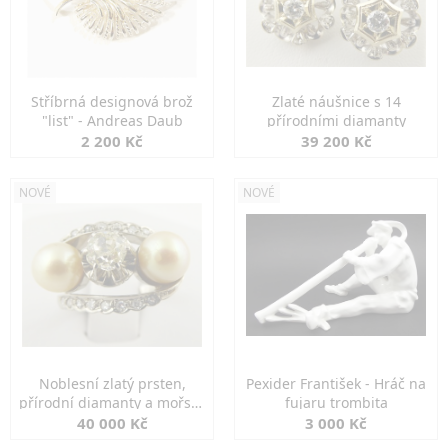
Stříbrná designová brož
Zlaté náušnice s 14
"list" - Andreas Daub
přírodními diamanty
2 200 Kč
39 200 Kč
NOVÉ
NOVÉ
Noblesní zlatý prsten,
Pexider František - Hráč na
přírodní diamanty a mořské
fujaru trombita
perly
40 000 Kč
3 000 Kč