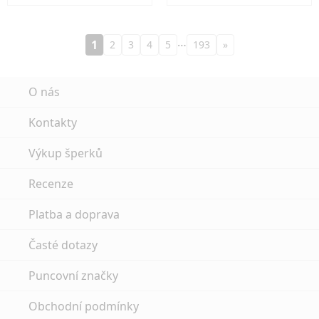
…
1
2
3
4
5
193
»
O nás
Kontakty
Výkup šperků
Recenze
Platba a doprava
Časté dotazy
Puncovní značky
Obchodní podmínky