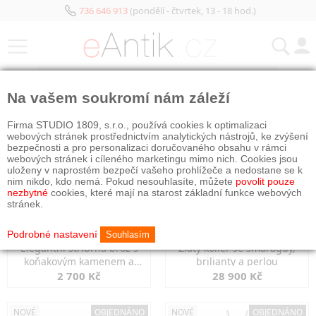
736 646 913
(pondělí - čtvrtek, 13 - 18 hod.)
KATEGORIE
Na vašem soukromí nám záleží
NOVÉ
NOVÉ
OBJEDNÁNO
Firma STUDIO 1809, s.r.o., používá cookies k optimalizaci
webových stránek prostřednictvím analytických nástrojů, ke zvýšení
bezpečnosti a pro personalizaci doručovaného obsahu v rámci
webových stránek i cíleného marketingu mimo nich. Cookies jsou
uloženy v naprostém bezpečí vašeho prohlížeče a nedostane se k
nim nikdo, kdo nemá. Pokud nesouhlasíte, můžete
povolit pouze
nezbytné
cookies, které mají na starost základní funkce webových
stránek.
Podrobné nastavení
Souhlasím
Elegantní stříbrná brož s
Zlatý kolier se smaragdy,
koňakovým kamenem a
brilianty a perlou
markazity
2 700 Kč
28 900 Kč
NOVÉ
OBJEDNÁNO
NOVÉ
OBJEDNÁNO