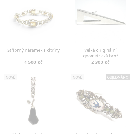
Stříbrný náramek s citríny
Velká oiriginální
geometrická brož
4 500 Kč
2 300 Kč
NOVÉ
NOVÉ
OBJEDNÁNO