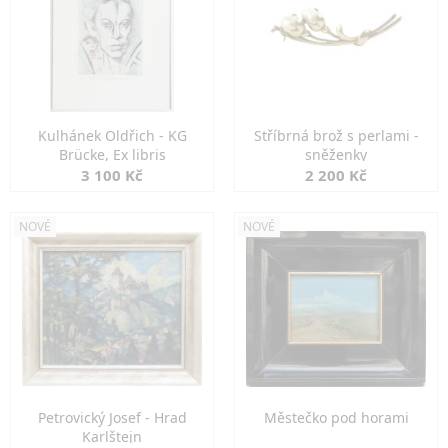
Kulhánek Oldřich - KG
Stříbrná brož s perlami -
Brücke, Ex libris
sněženky
3 100 Kč
2 200 Kč
NOVÉ
NOVÉ
Petrovický Josef - Hrad
Městečko pod horami
Karlštejn