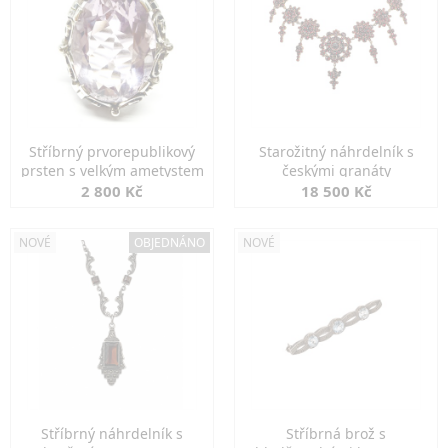
Stříbrný prvorepublikový
Starožitný náhrdelník s
prsten s velkým ametystem
českými granáty
2 800 Kč
18 500 Kč
NOVÉ
OBJEDNÁNO
NOVÉ
Stříbrný náhrdelník s
Stříbrná brož s