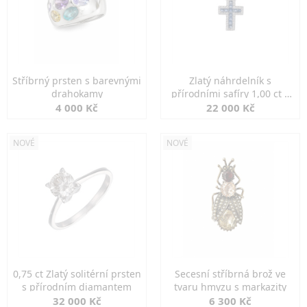
Stříbrný prsten s barevnými
Zlatý náhrdelník s
drahokamy
přírodními safíry 1,00 ct a
diamanty
4 000 Kč
22 000 Kč
NOVÉ
NOVÉ
0,75 ct Zlatý solitérní prsten
Secesní stříbrná brož ve
s přírodním diamantem
tvaru hmyzu s markazity
32 000 Kč
6 300 Kč