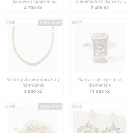
kouřovým topazem a
bleděmodrými kameny -
markazity
jemná elegance
4 700 Kč
2 400 Kč
NOVÉ
OBJEDNÁNO
NOVÉ
Stříbrný zlacený starožitný
Zlatý art-deco prsten s
náhrdelník
diamantem
2 000 Kč
11 500 Kč
NOVÉ
OBJEDNÁNO
NOVÉ