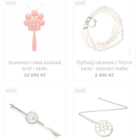
NOVÉ
NOVÉ
Grandiozní zlatá korálová
Čtyřřadý náramek z říčních
brož / závěs
perel - zapínání mašle
32 000 Kč
2 400 Kč
NOVÉ
NOVÉ