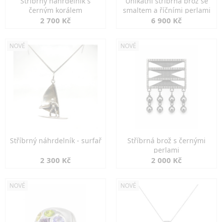
Stříbrný náhrdelník s
Unikátní stříbrná brož se
černým korálem
smaltem a říčními perlami
2 700 Kč
6 900 Kč
NOVÉ
NOVÉ
Stříbrný náhrdelník - surfař
Stříbrná brož s černými
perlami
2 300 Kč
2 000 Kč
NOVÉ
NOVÉ