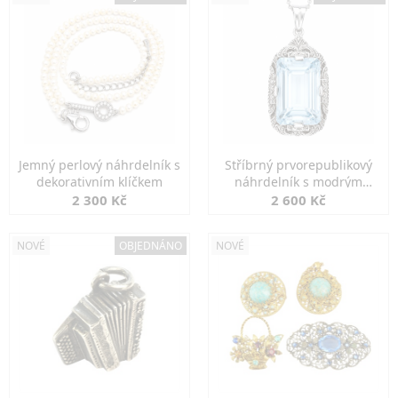
Jemný perlový náhrdelník s
Stříbrný prvorepublikový
dekorativním klíčkem
náhrdelník s modrým
spinelem
2 300 Kč
2 600 Kč
NOVÉ
OBJEDNÁNO
NOVÉ