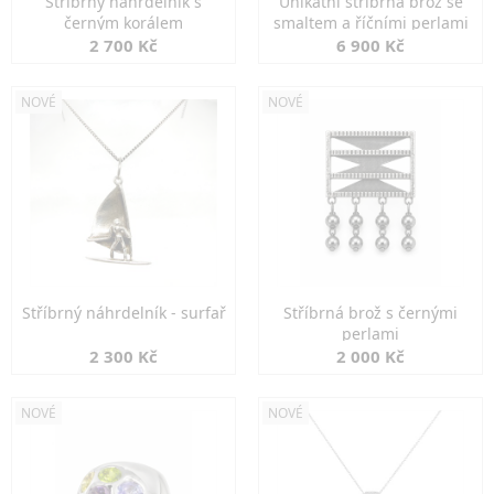
Stříbrný náhrdelník s
Unikátní stříbrná brož se
černým korálem
smaltem a říčními perlami
2 700 Kč
6 900 Kč
NOVÉ
NOVÉ
Stříbrný náhrdelník - surfař
Stříbrná brož s černými
perlami
2 300 Kč
2 000 Kč
NOVÉ
NOVÉ