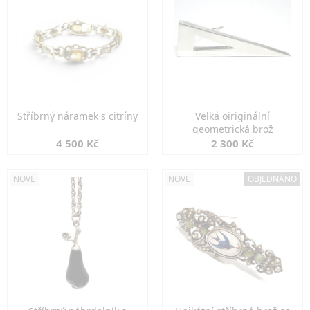
Stříbrný náramek s citríny
Velká oiriginální
geometrická brož
4 500 Kč
2 300 Kč
NOVÉ
NOVÉ
OBJEDNÁNO