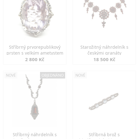
Stříbrný prvorepublikový
Starožitný náhrdelník s
prsten s velkým ametystem
českými granáty
2 800 Kč
18 500 Kč
NOVÉ
OBJEDNÁNO
NOVÉ
Stříbrný náhrdelník s
Stříbrná brož s