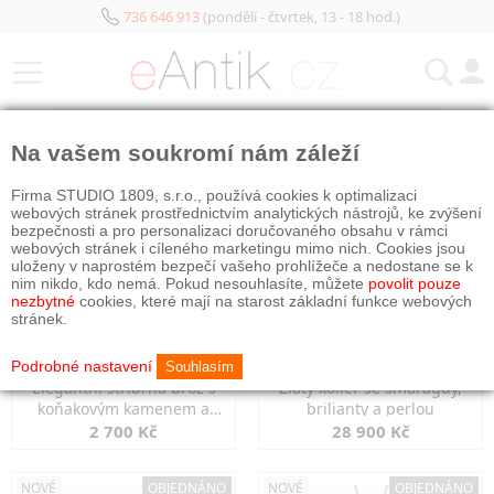
736 646 913
(pondělí - čtvrtek, 13 - 18 hod.)
KATEGORIE
Na vašem soukromí nám záleží
NOVÉ
NOVÉ
OBJEDNÁNO
Firma STUDIO 1809, s.r.o., používá cookies k optimalizaci
webových stránek prostřednictvím analytických nástrojů, ke zvýšení
bezpečnosti a pro personalizaci doručovaného obsahu v rámci
webových stránek i cíleného marketingu mimo nich. Cookies jsou
uloženy v naprostém bezpečí vašeho prohlížeče a nedostane se k
nim nikdo, kdo nemá. Pokud nesouhlasíte, můžete
povolit pouze
nezbytné
cookies, které mají na starost základní funkce webových
stránek.
Podrobné nastavení
Souhlasím
Elegantní stříbrná brož s
Zlatý kolier se smaragdy,
koňakovým kamenem a
brilianty a perlou
markazity
2 700 Kč
28 900 Kč
NOVÉ
OBJEDNÁNO
NOVÉ
OBJEDNÁNO