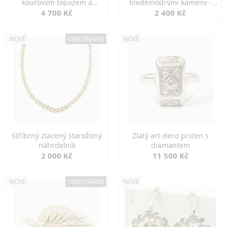
kouřovým topazem a
bleděmodrými kameny -
markazity
jemná elegance
4 700 Kč
2 400 Kč
NOVÉ
OBJEDNÁNO
NOVÉ
Stříbrný zlacený starožitný
Zlatý art-deco prsten s
náhrdelník
diamantem
2 000 Kč
11 500 Kč
NOVÉ
OBJEDNÁNO
NOVÉ