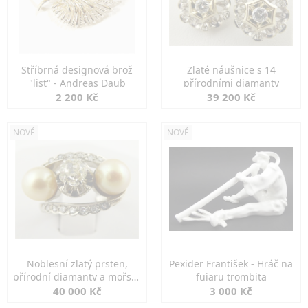
Stříbrná designová brož
Zlaté náušnice s 14
"list" - Andreas Daub
přírodními diamanty
2 200 Kč
39 200 Kč
NOVÉ
NOVÉ
Noblesní zlatý prsten,
Pexider František - Hráč na
přírodní diamanty a mořské
fujaru trombita
perly
40 000 Kč
3 000 Kč