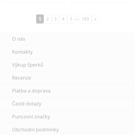
…
1
2
3
4
5
193
»
O nás
Kontakty
Výkup šperků
Recenze
Platba a doprava
Časté dotazy
Puncovní značky
Obchodní podmínky