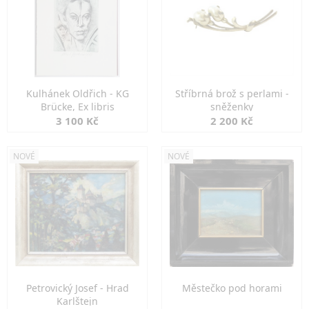
Kulhánek Oldřich - KG
Stříbrná brož s perlami -
Brücke, Ex libris
sněženky
3 100 Kč
2 200 Kč
NOVÉ
NOVÉ
Petrovický Josef - Hrad
Městečko pod horami
Karlštejn