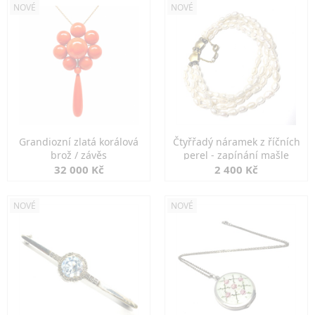
NOVÉ
NOVÉ
Grandiozní zlatá korálová
Čtyřřadý náramek z říčních
brož / závěs
perel - zapínání mašle
32 000 Kč
2 400 Kč
NOVÉ
NOVÉ