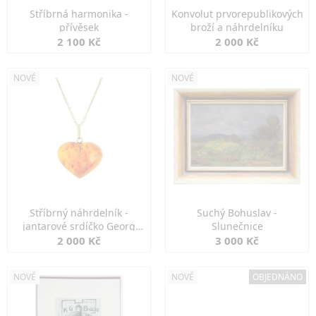
Stříbrná harmonika -
Konvolut prvorepublikových
přívěsek
broží a náhrdelníku
2 100 Kč
2 000 Kč
NOVÉ
NOVÉ
Stříbrný náhrdelník -
Suchý Bohuslav -
jantarové srdíčko Georg
Slunečnice
Kramer
2 000 Kč
3 000 Kč
NOVÉ
NOVÉ
OBJEDNÁNO