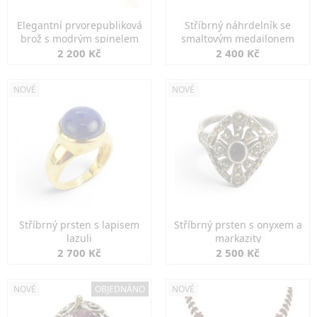
Elegantní prvorepubliková
Stříbrný náhrdelník se
brož s modrým spinelem
smaltovým medailonem
2 200 Kč
2 400 Kč
NOVÉ
NOVÉ
Stříbrný prsten s lapisem
Stříbrný prsten s onyxem a
lazuli
markazity
2 700 Kč
2 500 Kč
NOVÉ
OBJEDNÁNO
NOVÉ