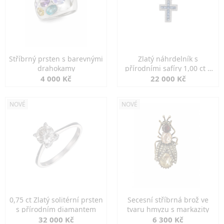
Stříbrný prsten s barevnými
Zlatý náhrdelník s
drahokamy
přírodními safíry 1,00 ct a
diamanty
4 000 Kč
22 000 Kč
NOVÉ
NOVÉ
0,75 ct Zlatý solitérní prsten
Secesní stříbrná brož ve
s přírodním diamantem
tvaru hmyzu s markazity
32 000 Kč
6 300 Kč