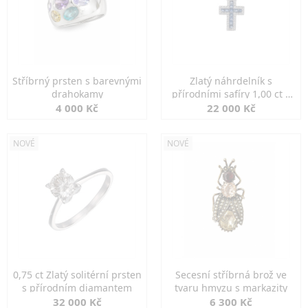
Stříbrný prsten s barevnými
Zlatý náhrdelník s
drahokamy
přírodními safíry 1,00 ct a
diamanty
4 000 Kč
22 000 Kč
NOVÉ
NOVÉ
0,75 ct Zlatý solitérní prsten
Secesní stříbrná brož ve
s přírodním diamantem
tvaru hmyzu s markazity
32 000 Kč
6 300 Kč