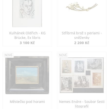
Kulhánek Oldřich - KG
Stříbrná brož s perlami -
Brücke, Ex libris
sněženky
3 100 Kč
2 200 Kč
NOVÉ
NOVÉ
Městečko pod horami
Nemes Endre - Soubor šesti
litografií