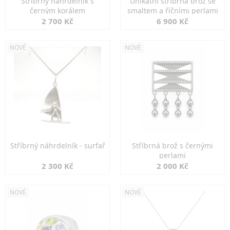
Stříbrný náhrdelník s
Unikátní stříbrná brož se
černým korálem
smaltem a říčními perlami
2 700 Kč
6 900 Kč
NOVÉ
NOVÉ
Stříbrný náhrdelník - surfař
Stříbrná brož s černými
perlami
2 300 Kč
2 000 Kč
NOVÉ
NOVÉ