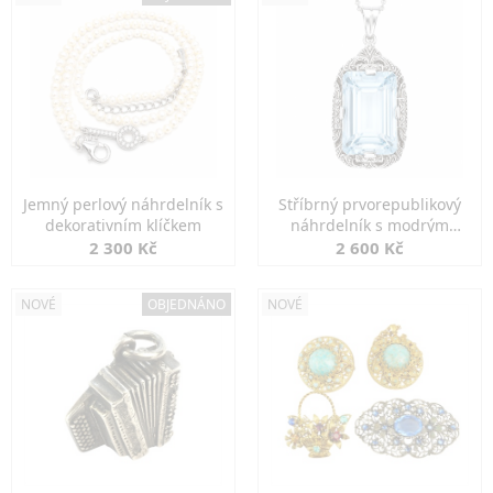
Jemný perlový náhrdelník s
Stříbrný prvorepublikový
dekorativním klíčkem
náhrdelník s modrým
spinelem
2 300 Kč
2 600 Kč
NOVÉ
OBJEDNÁNO
NOVÉ