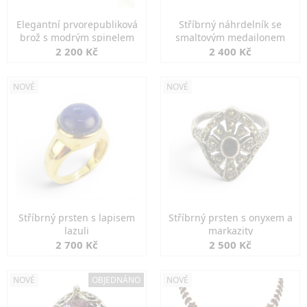
Elegantní prvorepubliková
Stříbrný náhrdelník se
brož s modrým spinelem
smaltovým medailonem
2 200 Kč
2 400 Kč
NOVÉ
NOVÉ
Stříbrný prsten s lapisem
Stříbrný prsten s onyxem a
lazuli
markazity
2 700 Kč
2 500 Kč
NOVÉ
OBJEDNÁNO
NOVÉ