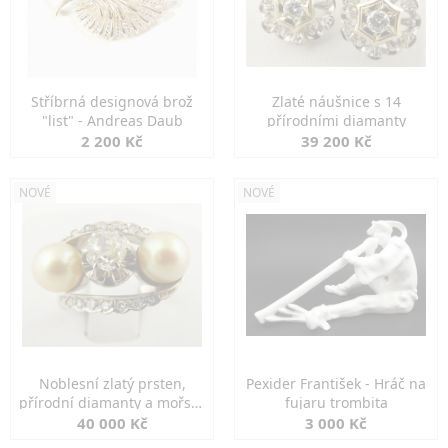
Stříbrná designová brož
Zlaté náušnice s 14
"list" - Andreas Daub
přírodními diamanty
2 200 Kč
39 200 Kč
NOVÉ
NOVÉ
Noblesní zlatý prsten,
Pexider František - Hráč na
přírodní diamanty a mořské
fujaru trombita
perly
40 000 Kč
3 000 Kč