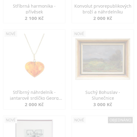
Stříbrná harmonika -
Konvolut prvorepublikových
přívěsek
broží a náhrdelníku
2 100 Kč
2 000 Kč
NOVÉ
NOVÉ
Stříbrný náhrdelník -
Suchý Bohuslav -
jantarové srdíčko Georg
Slunečnice
Kramer
2 000 Kč
3 000 Kč
NOVÉ
NOVÉ
OBJEDNÁNO