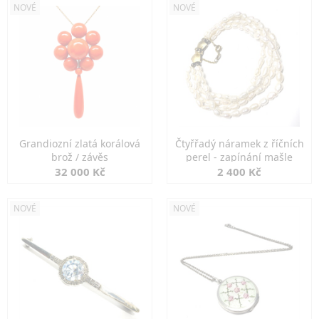
NOVÉ
NOVÉ
Grandiozní zlatá korálová
Čtyřřadý náramek z říčních
brož / závěs
perel - zapínání mašle
32 000 Kč
2 400 Kč
NOVÉ
NOVÉ