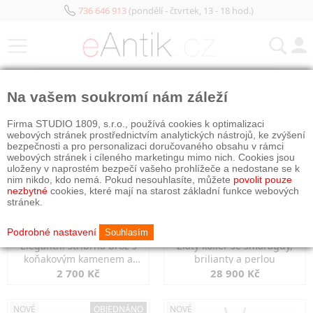
736 646 913
(pondělí - čtvrtek, 13 - 18 hod.)
KATEGORIE
Na vašem soukromí nám záleží
NOVÉ
NOVÉ
Firma STUDIO 1809, s.r.o., používá cookies k optimalizaci
webových stránek prostřednictvím analytických nástrojů, ke zvýšení
bezpečnosti a pro personalizaci doručovaného obsahu v rámci
webových stránek i cíleného marketingu mimo nich. Cookies jsou
uloženy v naprostém bezpečí vašeho prohlížeče a nedostane se k
nim nikdo, kdo nemá. Pokud nesouhlasíte, můžete
povolit pouze
nezbytné
cookies, které mají na starost základní funkce webových
stránek.
Podrobné nastavení
Souhlasím
Elegantní stříbrná brož s
Zlatý kolier se smaragdy,
koňakovým kamenem a
brilianty a perlou
markazity
2 700 Kč
28 900 Kč
NOVÉ
OBJEDNÁNO
NOVÉ