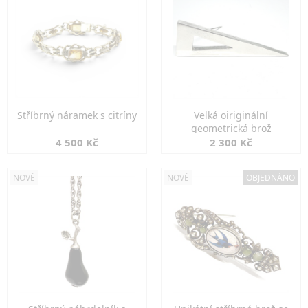
Stříbrný náramek s citríny
Velká oiriginální
geometrická brož
4 500 Kč
2 300 Kč
NOVÉ
NOVÉ
OBJEDNÁNO