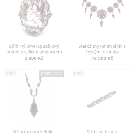
Stříbrný prvorepublikový
Starožitný náhrdelník s
prsten s velkým ametystem
českými granáty
2 800 Kč
18 500 Kč
NOVÉ
OBJEDNÁNO
NOVÉ
Stříbrný náhrdelník s
Stříbrná brož s