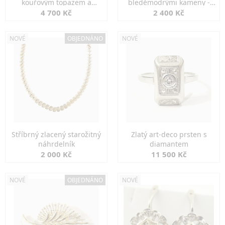
kouřovým topazem a
bleděmodrými kameny -
markazity
jemná elegance
4 700 Kč
2 400 Kč
NOVÉ
OBJEDNÁNO
NOVÉ
Stříbrný zlacený starožitný
Zlatý art-deco prsten s
náhrdelník
diamantem
2 000 Kč
11 500 Kč
NOVÉ
OBJEDNÁNO
NOVÉ