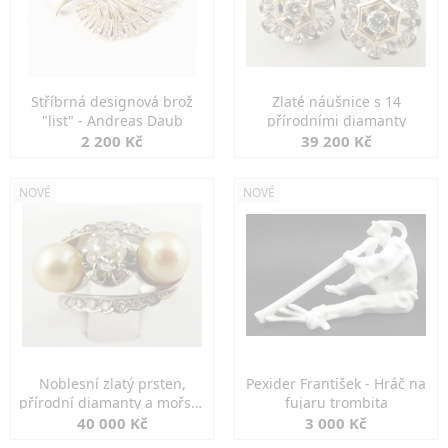
Stříbrná designová brož
Zlaté náušnice s 14
"list" - Andreas Daub
přírodními diamanty
2 200 Kč
39 200 Kč
NOVÉ
NOVÉ
Noblesní zlatý prsten,
Pexider František - Hráč na
přírodní diamanty a mořské
fujaru trombita
perly
40 000 Kč
3 000 Kč