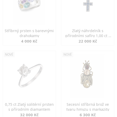
Stříbrný prsten s barevnými
Zlatý náhrdelník s
drahokamy
přírodními safíry 1,00 ct a
diamanty
4 000 Kč
22 000 Kč
NOVÉ
NOVÉ
0,75 ct Zlatý solitérní prsten
Secesní stříbrná brož ve
s přírodním diamantem
tvaru hmyzu s markazity
32 000 Kč
6 300 Kč