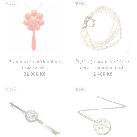
NOVÉ
NOVÉ
Grandiozní zlatá korálová
Čtyřřadý náramek z říčních
brož / závěs
perel - zapínání mašle
32 000 Kč
2 400 Kč
NOVÉ
NOVÉ