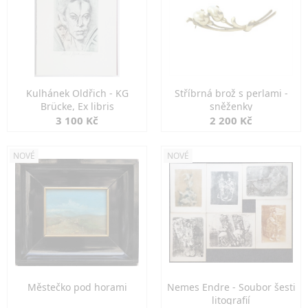
Kulhánek Oldřich - KG
Stříbrná brož s perlami -
Brücke, Ex libris
sněženky
3 100 Kč
2 200 Kč
NOVÉ
NOVÉ
Městečko pod horami
Nemes Endre - Soubor šesti
litografií