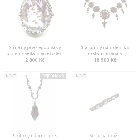
Stříbrný prvorepublikový
Starožitný náhrdelník s
prsten s velkým ametystem
českými granáty
2 800 Kč
18 500 Kč
NOVÉ
OBJEDNÁNO
NOVÉ
Stříbrný náhrdelník s
Stříbrná brož s