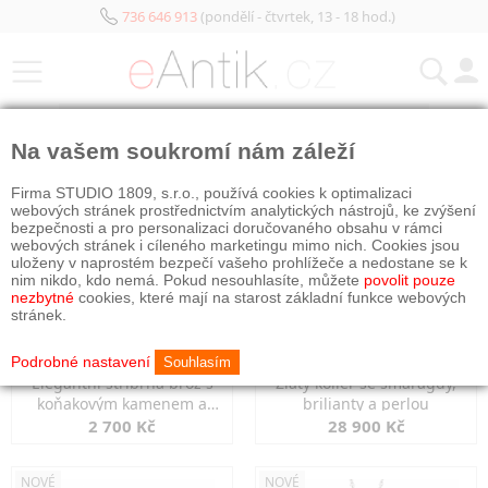
736 646 913
(pondělí - čtvrtek, 13 - 18 hod.)
KATEGORIE
Na vašem soukromí nám záleží
NOVÉ
NOVÉ
Firma STUDIO 1809, s.r.o., používá cookies k optimalizaci
webových stránek prostřednictvím analytických nástrojů, ke zvýšení
bezpečnosti a pro personalizaci doručovaného obsahu v rámci
webových stránek i cíleného marketingu mimo nich. Cookies jsou
uloženy v naprostém bezpečí vašeho prohlížeče a nedostane se k
nim nikdo, kdo nemá. Pokud nesouhlasíte, můžete
povolit pouze
nezbytné
cookies, které mají na starost základní funkce webových
stránek.
Podrobné nastavení
Souhlasím
Elegantní stříbrná brož s
Zlatý kolier se smaragdy,
koňakovým kamenem a
brilianty a perlou
markazity
2 700 Kč
28 900 Kč
NOVÉ
NOVÉ