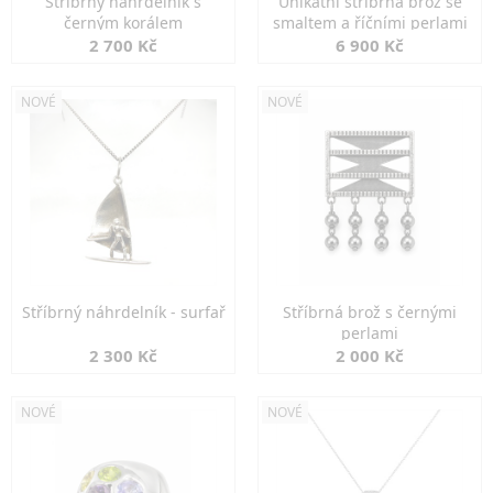
Stříbrný náhrdelník s
Unikátní stříbrná brož se
černým korálem
smaltem a říčními perlami
2 700 Kč
6 900 Kč
NOVÉ
NOVÉ
Stříbrný náhrdelník - surfař
Stříbrná brož s černými
perlami
2 300 Kč
2 000 Kč
NOVÉ
NOVÉ