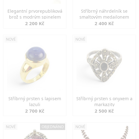
Elegantní prvorepubliková
Stříbrný náhrdelník se
brož s modrým spinelem
smaltovým medailonem
2 200 Kč
2 400 Kč
NOVÉ
NOVÉ
Stříbrný prsten s lapisem
Stříbrný prsten s onyxem a
lazuli
markazity
2 700 Kč
2 500 Kč
NOVÉ
OBJEDNÁNO
NOVÉ