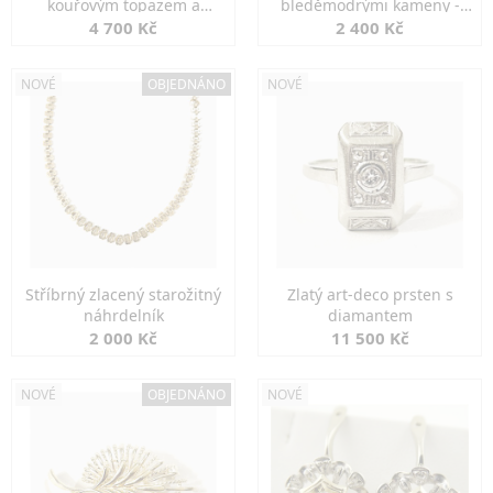
kouřovým topazem a
bleděmodrými kameny -
markazity
jemná elegance
4 700 Kč
2 400 Kč
NOVÉ
OBJEDNÁNO
NOVÉ
Stříbrný zlacený starožitný
Zlatý art-deco prsten s
náhrdelník
diamantem
2 000 Kč
11 500 Kč
NOVÉ
OBJEDNÁNO
NOVÉ