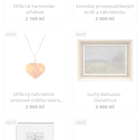
Stříbrná harmonika -
Konvolut prvorepublikových
přívěsek
broží a náhrdelníku
2 100 Kč
2 000 Kč
NOVÉ
NOVÉ
Stříbrný náhrdelník -
Suchý Bohuslav -
jantarové srdíčko Georg
Slunečnice
Kramer
2 000 Kč
3 000 Kč
NOVÉ
NOVÉ