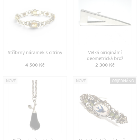
Stříbrný náramek s citríny
Velká oiriginální
geometrická brož
4 500 Kč
2 300 Kč
NOVÉ
NOVÉ
OBJEDNÁNO