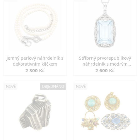
Jemný perlový náhrdelník s
Stříbrný prvorepublikový
dekorativním klíčkem
náhrdelník s modrým
spinelem
2 300 Kč
2 600 Kč
NOVÉ
OBJEDNÁNO
NOVÉ