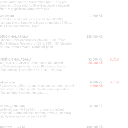
ované. Autor návrhu: Milan Průša (nar. 1955) pro
lasstec v Düsseldorfu. Skleněná plastika nápaditě
žítko. V originálním kartonovém oba ...
diamantem
7 700 Kč
nt. Období a styl: art deco. Ryzost Au 585/1000,
ant starého briliantového brusu o hmotnosti 0,06 ct,
ata s klenutou obdélnou hlavo ...
INDŘICH HALABALA
188 000 Kč
Období-Funkcionalismus Datování-1930 Původ-
ch Halabala. Rozměry-v 138. š 155. h 37. Materiál-
ov. Stav-restaurováno. Doručení-po př ...
JINDŘICH HALABALA
32 000 Kč
SLEVA
DŘICH HALABALA Cena: 39000 Kč Období-
28 000 Kč
d-Československo Výrobce-UP závody, Jindřich
věné podesty. Rozměry-v 57. š 95. h 40. Stav-
ektní stav
6 000 Kč
SLEVA
ně glazováno, výška 17 cm. Značeno na spodní straně
4 800 Kč
elu. Zalito, špatně se fotí. Výroba pravděpodobně
Raritní téma v perfektním stavu, ...
ktní stav, ZNOJMO
6 000 Kč
perfektní stav. Výška 16 cm, značeno vtlačeným
 se fotí.. Perfektní stav, nerestaurováno, jen okraj
a). Vyjímečný kus ze začátku 20. ...
amantem - 1,23 ct
199 000 Kč