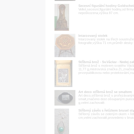
Secesní figurální hodiny Goldschei
Velké,secesní,figurální hodiny,od firm
nepoškozena,výška 87 cm.
Intarzovaný stolek
Intarzovaný stolek na třech soustruž
fotografie,výška 71 cm,průměr desky 
Stříbrná brož - Sv.Václav - Nedej z
Stříbrná brož s motivem svatého Vác
11,77 g,mistrovská značka ZL,značka t
prvorpublikovou nebo protektorátní,ro
Art deco stříbrná brož se smaltem
Art deco,stříbrná brož s prořezávan
smalt,značeno dost ošoupaným punce
g,velmi zachovalé.
Stříbrný závěs s řetízkem brusel sty
Stříbrný závěs se zeleným okem + řet
cm,velmi zachovalé,provedeno v brus