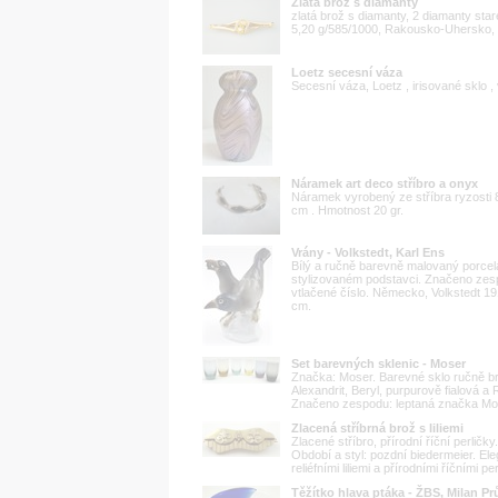
Zlatá brož s diamanty
zlatá brož s diamanty, 2 diamanty star
5,20 g/585/1000, Rakousko-Uhersko, k
Loetz secesní váza
Secesní váza, Loetz , irisované sklo ,
Náramek art deco stříbro a onyx
Náramek vyrobený ze stříbra ryzosti 8
cm . Hmotnost 20 gr.
Vrány - Volkstedt, Karl Ens
Bílý a ručně barevně malovaný porcel
stylizovaném podstavci. Značeno zesp
vtlačené číslo. Německo, Volkstedt 1
cm.
Set barevných sklenic - Moser
Značka: Moser. Barevné sklo ručně bro
Alexandrit, Beryl, purpurově fialová
Značeno zespodu: leptaná značka Mose
Zlacená stříbrná brož s liliemi
Zlacené stříbro, přírodní říční perlič
Období a styl: pozdní biedermeier. Ele
reliéfními liliemi a přírodními říčními p
Těžítko hlava ptáka - ŽBS, Milan Pr