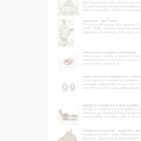
Bílé 18 karátové zlato, přírodní diam
Přírodní diamant moderního briliantov
dobrá čistota VS2. Přiložen francouzský
Kytarista - Jan Černý
Čiré ve formě tavené sklo, leštěné. V
(1907-1978). Skleněná plastika sedící
Signováno vzadu dole: rytý podpis prof
Zlatý prsten s rubíny a diamanty
zlatý prsten s rubíny a diamanty brili
celková hmotnost diamantů cca 0,13 ct
punc, velikost prstenu 52
Zlaté náušnice s ametystem a diam
zlaté náušnice s ametystem a diamant
diamantů briliantového brusu cca 0,36 
atest Puncovního úřadu, délka náušn
KŘESLO CHARLES & RAY EAMES.
KŘESLO CHARLES & RAY EAMES..S PO
Itálie Design-Charles & Ray Eames Ma
tmavě hnědá. Rozměry-v 85. š 83. h 93
Terakotové sousoší - Karel Petr, B
Vyletěl skřivánek z pole. Patinovaná 
Bechyně. Signováno vzadu na plintě: 