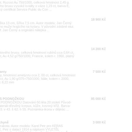
ant. Ryzost Au 750/1000, celková hmotnost 2,45 g.
ého brusu vysoké kvality o váze 1,23 ct, barva E,
 certifikát Service Public du Con ...
18 900 Kč
ýška 13 cm, šířka 7,5 cm. Autor modelu: Jan Černý
ho muže hrajícího na kytaru. V původní zdobné etui.
. Jan Černý a originální nálepka ...
14 200 Kč
antového brusu. celková hmotnost rubínů cca 0,64 ct,
, Au 4,52 g/750/1000, Francie, kolem r. 1960, platný
anty
7 500 Kč
y, hmotnost ametystu cca 2, 00 ct, celková hmotnost
ct, Au 1,90 g/375+750/1000, Itálie, kolem r. 2000,
ic 8,22 mm
.S PODNOŽKOU
85 000 Kč
DNOŽKOU Datování-50.léta 20.století Původ-
teriál-dřevěný korpus, kůže, kovový kříž. Barva-
. v 43. š 62. h 55. Poznámka-ikona v dějinác ...
echyně
3 000 Kč
terakota. Autor modelu: Karel Petr pro KERAS
K. Petr s datací 1914 a nápisem VYLETĚL