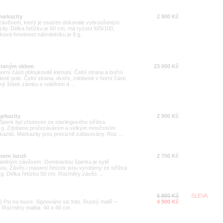
markazity
2 900 Kč
 závěsem, který je osazen dokonale vybroušeným
ty. Délka řetízku je 60 cm, má ryzost 925/100,
ová hmotnost náhrdelníku je 9 g.
eptaným sklem
23 000 Kč
orní části obloukovitě klenutá. Čelní strana a boční
lené pole. Čelní strana, dveře, zdobené v horní části
 štítek zámku s reliéfním d ...
arkazity
2 900 Kč
Šperk byl zhotoven ze sterlingového stříbra
21 g. Zdobeno prořezáváním a velkým množstvím
kazitů. Markazity jsou precizně zafasovány. Roz ...
isem lazuli
2 700 Kč
ímatelným závěsem. Dominantou šperku je sytě
bou. Závěs i masivní řetízek jsou vyrobeny ze stříbra
 g. Délka řetízku 50 cm. Rozměry závěs ...
6 900 Kč
SLEVA
) Psi na louce Signováno viz foto. Ruský malíř –
4 900 Kč
ně. Rozměry malba: 40 x 45 cm