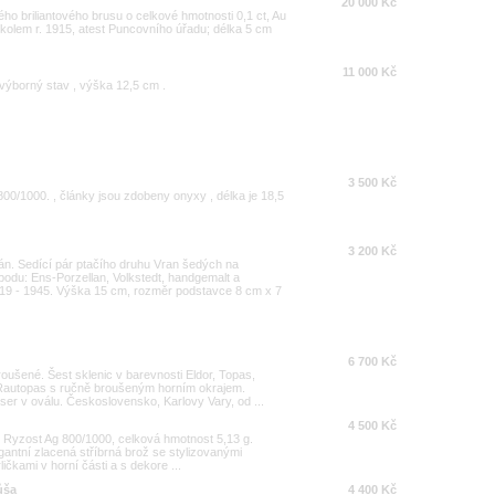
20 000 Kč
ého briliantového brusu o celkové hmotnosti 0,1 ct, Au
olem r. 1915, atest Puncovního úřadu; délka 5 cm
11 000 Kč
 výborný stav , výška 12,5 cm .
3 500 Kč
00/1000. , články jsou zdobeny onyxy , délka je 18,5
3 200 Kč
án. Sedící pár ptačího druhu Vran šedých na
odu: Ens-Porzellan, Volkstedt, handgemalt a
919 - 1945. Výška 15 cm, rozměr podstavce 8 cm x 7
6 700 Kč
ušené. Šest sklenic v barevnosti Eldor, Topas,
 a Rautopas s ručně broušeným horním okrajem.
r v oválu. Československo, Karlovy Vary, od ...
4 500 Kč
ky. Ryzost Ag 800/1000, celková hmotnost 5,13 g.
gantní zlacená stříbrná brož se stylizovanými
erličkami v horní části a s dekore ...
ůša
4 400 Kč