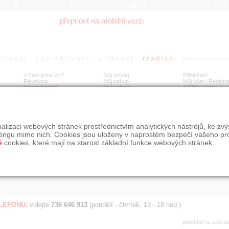
ROŽITNOSTI UMĚNÍ DES
přepnout na mobilní verzi
V čem jsme jiní?
Můj prodej
Přihlášení
Facebook
Můj nákup
Můj účet / Registr
Výkup šperků
Moje album
GDPR
/
AML
Jen poslední d
Í
alizaci webových stránek prostřednictvím analytických nástrojů, ke zv
BDOBÍ
STÁŘÍ NABÍDKY
ŘAZENÍ
SLE
tingu mimo nich. Cookies jsou uloženy v naprostém bezpečí vašeho pr
všechno
nejnovější napřed
je
é
cookies, které mají na starost základní funkce webových stránek.
jen poslední den
podle cen sestupně
jen poslední týden
jen poslední měsíc
ELEFONU:
volejte
736 646 913
(pondělí - čtvrtek, 13 - 18 hod.)
přechod na zobra