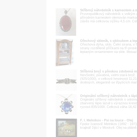
Stříbrný náhrdelník s karneolem a 
Prvorepublikový náhrdelník s velkým
přírodním karneolem olemován markazi
závěs má celkovou výšku 4,5 cm. Celk
Ořechový skleník, s obloukem a l
Ořechová dýha, sklo. Čelní strana, v h
strany rozdělené příčkami na tři prosk
leptaným ornamentem na skle. Mosazný
Stříbrná brož s přeskou zdobená m
Nevšední, půvabná, velmi stará brož. 
(925/1000), o celkové hmotnosti 11,
drobných, elegantně se třpytících mar
Originální stříbrný náhrdelník s láp
Originální stříbrný náhrdelník s odn
zbarvený lápis lazuli s výraznou kres
ryzosti 835/1000. Celková váha 16,42
F. I. Melnikov - Psi na louce - Olej
Fjodor Ivanovič Melnikov (1892 - 1971
krajinář žijící v Moskvě. Olej na plát