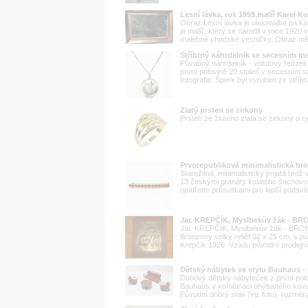
Lesní lávka, rok 1959,malíř Karel 
Obraz Lesní lávka je olejomalba na k
je malíř, který se narodil v roce 1920 
malebné chodské vesničky. Obraz měří
Stříbrný náhrdelník se secesním 
Půvabný náhrdelník - volutový řetíze
první polovině 20.století v secesním s
fotografie. Šperk byl vyroben ze stříbra
Zlatý prsten se zirkony
Prsten ze žlutého zlata se zirkony o r
Prvorepubliková minimalistická br
Starožitná, minimalisticky pojatá brož 
13 českými granáty kulatého šachovn
opatřeno průsvitkami pro lepší podsv
Jar. KREPČÍK, Myslbekův žák - B
Jar. KREPČÍK, Myslbekův žák - BRON
Bronzový velký reliéf 32 x 25 cm, s 
Krepčík 1926. Vzadu původní prodejní 
Dětský nábytek ve stylu Bauhaus -
Dobový dětský nábyteček z první polovi
Bauhaus v kombinaci ohýbaného kovu
Původní dobrý stav (viz foto), rozmě