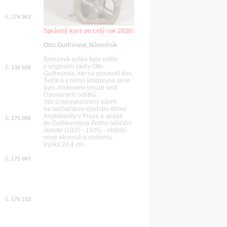
č. 174 963
Správný kurs po celý rok 2026!
Otto Gutfreund, Námořník
Bronzová soška byla odlita
z originální sádry Otto
č. 136 500
Gutfreunda, kterou posoudil doc.
Šetlík a v rámci limitované série
bylo zhotoveno pouze šest
číslovaných odlitků.
Jde o nerealizovaný návrh
na sochařskou výzdobu domu
Anglobanky v Praze a spadá
č. 175 086
do Gutfreundova třetího tvůrčího
období (1920 - 1925) - období
nové věcnosti a civilismu.
Výška 24,4 cm.
č. 175 087
č. 175 152