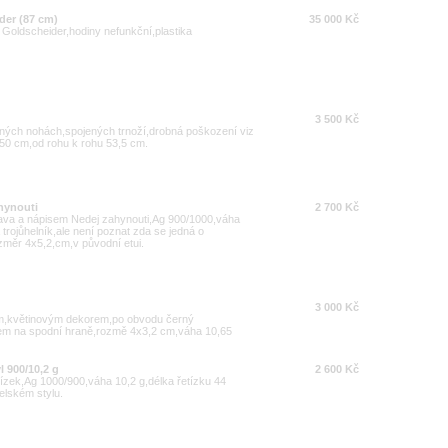
der (87 cm)
35 000 Kč
y Goldscheider,hodiny nefunkční,plastika
3 500 Kč
ených nohách,spojených trnoží,drobná poškození viz
50 cm,od rohu k rohu 53,5 cm.
ahynouti
2 700 Kč
lava a nápisem Nedej zahynouti,Ag 900/1000,váha
rojůhelník,ale není poznat zda se jedná o
změr 4x5,2,cm,v původní etui.
3 000 Kč
ým,květinovým dekorem,po obvodu černý
m na spodní hraně,rozmě 4x3,2 cm,váha 10,65
l 900/10,2 g
2 600 Kč
ízek,Ag 1000/900,váha 10,2 g,délka řetízku 44
elském stylu.