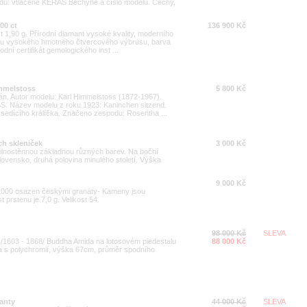
: vtlačené KERAS Bechyně a číslo modelu. Čechy,
00 ct
136 900 Kč
 1,90 g. Přírodní diamant vysoké kvality, moderního
varu vysokého hmotného čtvercového výbrusu, barva
dní certifikát gemologického inst ...
immelstoss
5 800 Kč
án. Autor modelu: Karl Himmelstoss (1872-1967).
 Název modelu z roku 1923: Kaninchen sitzend.
 sedícího králíčka. Značeno zespodu: Rosentha ...
h skleniček
3 000 Kč
 silnostěnnou základnou různých barev. Na boční
lovensko, druhá polovina minulého století. Výška
9 000 Kč
5/1000 osazen českými granáty- Kameny jsou
prstenu je 7,0 g. Velikost 54.
98 000 Kč
SLEVA
/1603 - 1868/ Buddha Amida na lotosovém piedestalu
88 000 Kč
a s polychromií, výška 67cm, průměr spodního
anty
44 000 Kč
SLEVA