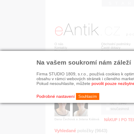
STA
O nás
Obchodní podmínky
Kontakty
Časté dotazy
Recenze
Ceník
Na vašem soukromí nám záleží
Jsme prověřená firma
RYCHLÉ HLEDÁN
V oboru působíme 22 let!
Firma STUDIO 1809, s.r.o., používá cookies k optim
Zákazníci u nás oceňují:
HISTORICKÉ O
obsahu v rámci webových stránek i cíleného marke
■ odborné zázemí
všechno
Pokud nesouhlasíte, můžete
povolit pouze nezbytn
■ bezpečné prostředí
před r. 1800
■ přátelskou atmosféru
19. stol.
Podrobné nastavení
Souhlasím
1890-1940
od r. 1940
současnost
Dana Čechová a Jolana Králová
NÁKUP I PO T
Vyhledané
položky (9643)