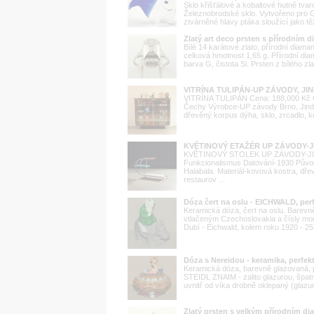
Sklo křišťálové a kobaltové hutně tvar
Železnobrodské sklo. Vytvořeno pro G
ztvárněné hlavy ptáka sloužící jako tě
Zlatý art deco prsten s přírodním 
Bílé 14 karátové zlato, přírodní diama
celková hmotnost 1,65 g. Přírodní diam
barva G, čistota Si. Prsten z bílého zl
VITRÍNA TULIPÁN-UP ZÁVODY, J
VITRÍNA TULIPÁN Cena: 188,000 Kč 
Čechy Výrobce-UP závody Brno, Jindři
dřevěný korpus dýha, sklo, zrcadlo, k
KVĚTINOVÝ ETAŽÉR UP ZÁVODY-
KVĚTINOVÝ STOLEK UP ZÁVODY-JIN
Funkcionalismus Datování-1930 Půvo
Halabala. Materiál-kovová kostra, dře
restaurov ...
Dóza čert na oslu - EICHWALD, perf
Keramická dóza, čert na oslu. Barev
vtlačeným Czechoslovakia a čísly mod
Dubí - Eichwald, kolem roku 1920 - 25 
Dóza s Nereidou - keramika, perfe
Keramická dóza, barevně glazovaná, 
STEIDL ZNAIM - zalito glazurou, špatně
uvnitř od víka drobně oklepaný (glazur
Zlatý prsten s velkým přírodním di