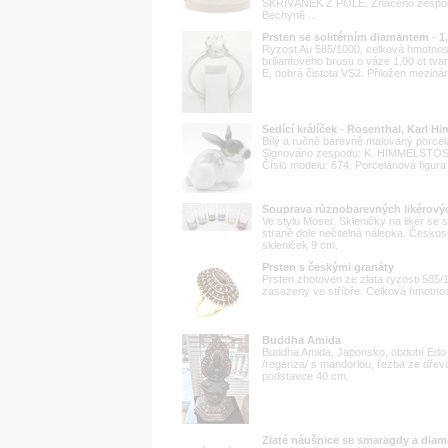
SKŘIVÁNEK Z POLE. Značeno zespodu
Bechyně ...
Prsten se solitérním diamantem - 1,
Ryzost Au 585/1000, celková hmotnost
briliantového brusu o váze 1,00 ct t
E, dobrá čistota VS2. Přiložen mezináro
Sedící králíček - Rosenthal, Karl H
Bílý a ručně barevně malovaný porcel
Signováno zespodu: K. HIMMELSTOSS.
Číslo modelu: 674. Porcelánová figura
Souprava různobarevných likérovýc
Ve stylu Moser. Skleničky na likér se
straně dole nečitelná nálepka. Českos
skleniček 9 cm.
Prsten s českými granáty
Prsten zhotoven ze zlata ryzosti 58
zasazeny ve stříbře. Celková hmotnost 
Buddha Amida
Buddha Amida, Japonsko, období Edo 
/regenza/ s mandorlou, řezba ze dřev
podstavce 40 cm.
Zlaté náušnice se smaragdy a diam