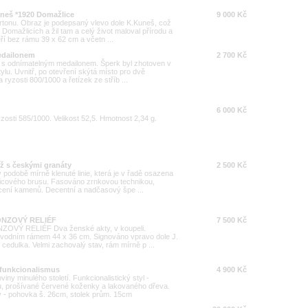
Kuneš *1920 Domažlice
9 000 Kč
artonu. Obraz je podepsaný vlevo dole K.Kuneš, což
v Domažlicích a žil tam a celý život maloval přírodu a
 bez rámu 39 x 62 cm a včetn ...
medailonem
2 700 Kč
k s odnímatelným medailonem. Šperk byl zhotoven v
tylu. Uvnitř, po otevření skýtá místo pro dvě
 ryzosti 800/1000 a řetízek ze stříb ...
6 000 Kč
yzosti 585/1000. Velikost 52,5. Hmotnost 2,34 g.
ož s českými granáty
2 500 Kč
v podobě mírně klenuté linie, která je v řadě osazena
icového brusu. Fasováno zrnkovou technikou,
ícení kamenů. Decentní a nadčasový špe ...
RONZOVÝ RELIÉF
7 500 Kč
ZOVÝ RELIÉF Dva ženské akty, v koupeli.
původním rámem 44 x 36 cm. Signováno vpravo dole J.
cedulka. Velmi zachovalý stav, rám mírně p ...
 funkcionalismus
4 900 Kč
ny minulého století. Funkcionalistický styl -
, prošívané červené koženky a lakovaného dřeva.
ry - pohovka š. 26cm, stolek prům. 15cm