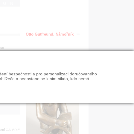
IGN
Otto Gutfreund, Námořník
ace
en
ýšení bezpečnosti a pro personalizaci doručovaného
VY
ohlížeče a nedostane se k nim nikdo, kdo nemá.
n slevy
zení
GALERIE