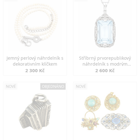
Jemný perlový náhrdelník s
Stříbrný prvorepublikový
dekorativním klíčkem
náhrdelník s modrým
spinelem
2 300 Kč
2 600 Kč
NOVÉ
OBJEDNÁNO
NOVÉ