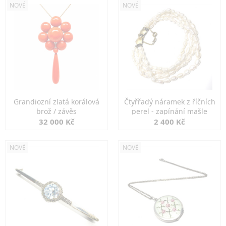
NOVÉ
NOVÉ
Grandiozní zlatá korálová
Čtyřřadý náramek z říčních
brož / závěs
perel - zapínání mašle
32 000 Kč
2 400 Kč
NOVÉ
NOVÉ