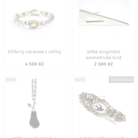
Stříbrný náramek s citríny
Velká oiriginální
geometrická brož
4 500 Kč
2 300 Kč
NOVÉ
NOVÉ
OBJEDNÁNO