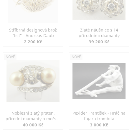
Stříbrná designová brož
Zlaté náušnice s 14
"list" - Andreas Daub
přírodními diamanty
2 200 Kč
39 200 Kč
NOVÉ
NOVÉ
Noblesní zlatý prsten,
Pexider František - Hráč na
přírodní diamanty a mořské
fujaru trombita
perly
40 000 Kč
3 000 Kč