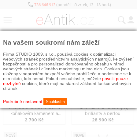
736 646 913
(pondělí - čtvrtek, 13 - 18 hod.)
KATEGORIE
Na vašem soukromí nám záleží
NOVÉ
NOVÉ
Firma STUDIO 1809, s.r.o., používá cookies k optimalizaci
webových stránek prostřednictvím analytických nástrojů, ke zvýšení
bezpečnosti a pro personalizaci doručovaného obsahu v rámci
webových stránek i cíleného marketingu mimo nich. Cookies jsou
uloženy v naprostém bezpečí vašeho prohlížeče a nedostane se k
nim nikdo, kdo nemá. Pokud nesouhlasíte, můžete
povolit pouze
nezbytné
cookies, které mají na starost základní funkce webových
stránek.
Podrobné nastavení
Souhlasím
Elegantní stříbrná brož s
Zlatý kolier se smaragdy,
koňakovým kamenem a
brilianty a perlou
markazity
2 700 Kč
28 900 Kč
NOVÉ
NOVÉ