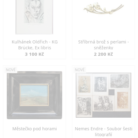
Kulhánek Oldřich - KG
Stříbrná brož s perlami -
Brücke, Ex libris
sněženky
3 100 Kč
2 200 Kč
NOVÉ
NOVÉ
Městečko pod horami
Nemes Endre - Soubor šesti
litografií