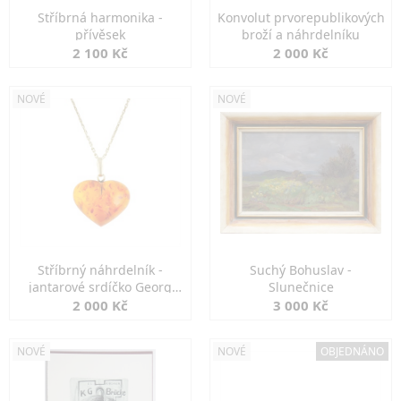
Stříbrná harmonika -
Konvolut prvorepublikových
přívěsek
broží a náhrdelníku
2 100 Kč
2 000 Kč
NOVÉ
NOVÉ
Stříbrný náhrdelník -
Suchý Bohuslav -
jantarové srdíčko Georg
Slunečnice
Kramer
2 000 Kč
3 000 Kč
NOVÉ
NOVÉ
OBJEDNÁNO