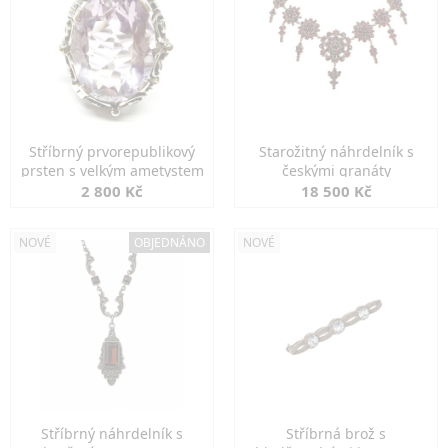
Stříbrný prvorepublikový
Starožitný náhrdelník s
prsten s velkým ametystem
českými granáty
2 800 Kč
18 500 Kč
NOVÉ
OBJEDNÁNO
NOVÉ
Stříbrný náhrdelník s
Stříbrná brož s