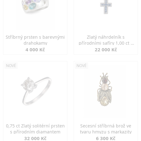
Stříbrný prsten s barevnými
Zlatý náhrdelník s
drahokamy
přírodními safíry 1,00 ct a
diamanty
4 000 Kč
22 000 Kč
NOVÉ
NOVÉ
0,75 ct Zlatý solitérní prsten
Secesní stříbrná brož ve
s přírodním diamantem
tvaru hmyzu s markazity
32 000 Kč
6 300 Kč