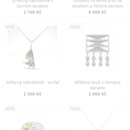
Stříbrný náhrdelník s
Unikátní stříbrná brož se
černým korálem
smaltem a říčními perlami
2 700 Kč
6 900 Kč
NOVÉ
NOVÉ
Stříbrný náhrdelník - surfař
Stříbrná brož s černými
perlami
2 300 Kč
2 000 Kč
NOVÉ
NOVÉ