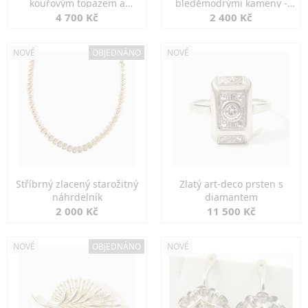
kouřovým topazem a
bleděmodrými kameny -
markazity
jemná elegance
4 700 Kč
2 400 Kč
NOVÉ
OBJEDNÁNO
NOVÉ
Stříbrný zlacený starožitný
Zlatý art-deco prsten s
náhrdelník
diamantem
2 000 Kč
11 500 Kč
NOVÉ
OBJEDNÁNO
NOVÉ