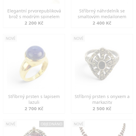
Elegantní prvorepubliková
Stříbrný náhrdelník se
brož s modrým spinelem
smaltovým medailonem
2 200 Kč
2 400 Kč
NOVÉ
NOVÉ
Stříbrný prsten s lapisem
Stříbrný prsten s onyxem a
lazuli
markazity
2 700 Kč
2 500 Kč
NOVÉ
OBJEDNÁNO
NOVÉ