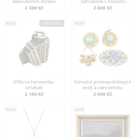
dekorativním klíčkem
náhrdelník s modrým
spinelem
2 300 Kč
2 600 Kč
NOVÉ
OBJEDNÁNO
NOVÉ
Stříbrná harmonika -
Konvolut prvorepublikových
přívěsek
broží a náhrdelníku
2 100 Kč
2 000 Kč
NOVÉ
NOVÉ