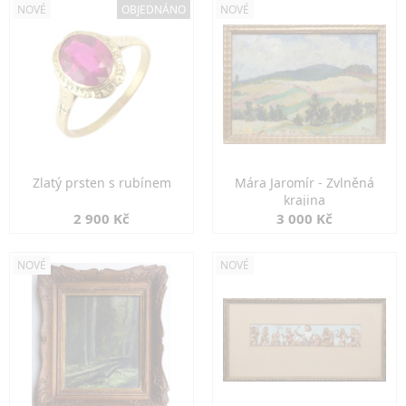
NOVÉ
OBJEDNÁNO
NOVÉ
Zlatý prsten s rubínem
Mára Jaromír - Zvlněná
krajina
2 900 Kč
3 000 Kč
NOVÉ
NOVÉ