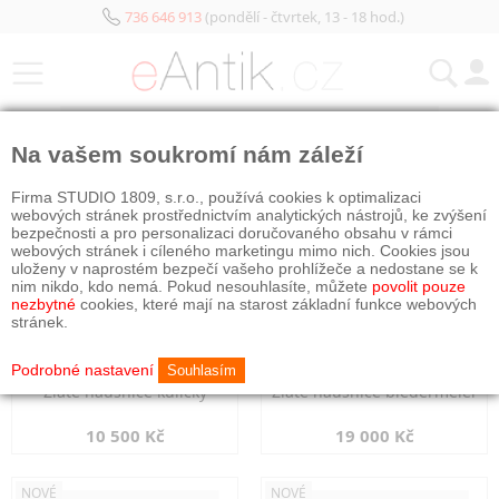
736 646 913
(pondělí - čtvrtek, 13 - 18 hod.)
KATEGORIE
Na vašem soukromí nám záleží
NOVÉ
NOVÉ
Firma STUDIO 1809, s.r.o., používá cookies k optimalizaci
webových stránek prostřednictvím analytických nástrojů, ke zvýšení
bezpečnosti a pro personalizaci doručovaného obsahu v rámci
webových stránek i cíleného marketingu mimo nich. Cookies jsou
uloženy v naprostém bezpečí vašeho prohlížeče a nedostane se k
nim nikdo, kdo nemá. Pokud nesouhlasíte, můžete
povolit pouze
nezbytné
cookies, které mají na starost základní funkce webových
stránek.
Podrobné nastavení
Souhlasím
Zlaté náušnice kuličky
Zlaté náušnice biedermeier
10 500 Kč
19 000 Kč
NOVÉ
NOVÉ