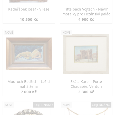
Kadeřábek Josef - V lese
Tittelbach Vojtěch - Návrh
mozaiky pro Hrzánský palác
10 500 Kč
4 900 Kč
NOVÉ
NOVÉ
Mudroch Bedřich - Ležící
Skála Karel - Porte
nahá žena
Chaussée, Verdun
7 000 Kč
3 300 Kč
NOVÉ
OBJEDNÁNO
NOVÉ
OBJEDNÁNO