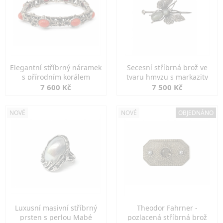
Elegantní stříbrný náramek
Secesní stříbrná brož ve
s přírodním korálem
tvaru hmyzu s markazity
7 600 Kč
7 500 Kč
NOVÉ
NOVÉ
OBJEDNÁNO
Luxusní masivní stříbrný
Theodor Fahrner -
prsten s perlou Mabé
pozlacená stříbrná brož