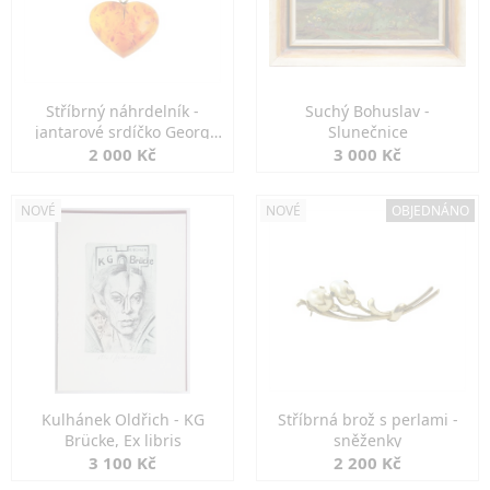
Stříbrný náhrdelník -
Suchý Bohuslav -
jantarové srdíčko Georg
Slunečnice
Kramer
2 000 Kč
3 000 Kč
NOVÉ
NOVÉ
OBJEDNÁNO
Kulhánek Oldřich - KG
Stříbrná brož s perlami -
Brücke, Ex libris
sněženky
3 100 Kč
2 200 Kč