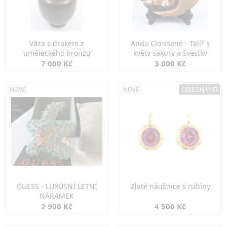
Váza s drakem z
Ando Cloissoné - Talíř s
uměleckého bronzu
květy sakury a švestky
7 000 Kč
3 000 Kč
NOVÉ
NOVÉ
OBJEDNÁNO
GUESS - LUXUSNÍ LETNÍ
Zlaté náušnice s rubíny
NÁRAMEK
2 900 Kč
4 500 Kč