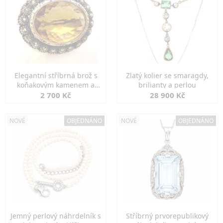
Elegantní stříbrná brož s
Zlatý kolier se smaragdy,
koňakovým kamenem a
brilianty a perlou
markazity
2 700 Kč
28 900 Kč
NOVÉ
OBJEDNÁNO
NOVÉ
OBJEDNÁNO
Jemný perlový náhrdelník s
Stříbrný prvorepublikový