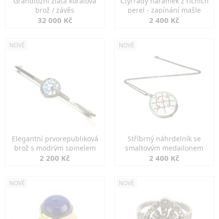
Grandiozní zlatá korálová
Čtyřřadý náramek z říčních
brož / závěs
perel - zapínání mašle
32 000 Kč
2 400 Kč
NOVÉ
NOVÉ
Elegantní prvorepubliková
Stříbrný náhrdelník se
brož s modrým spinelem
smaltovým medailonem
2 200 Kč
2 400 Kč
NOVÉ
NOVÉ