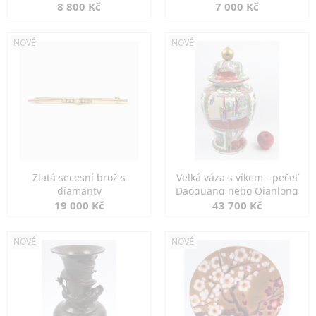
8 800 Kč
7 000 Kč
NOVÉ
NOVÉ
Zlatá secesní brož s
Velká váza s víkem - pečeť
diamanty
Daoguang nebo Qianlong
19 000 Kč
43 700 Kč
NOVÉ
NOVÉ