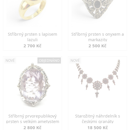
Stříbrný prsten s lapisem
Stříbrný prsten s onyxem a
lazuli
markazity
2 700 Kč
2 500 Kč
NOVÉ
OBJEDNÁNO
NOVÉ
Stříbrný prvorepublikový
Starožitný náhrdelník s
prsten s velkým ametystem
českými granáty
2 800 Kč
18 500 Kč