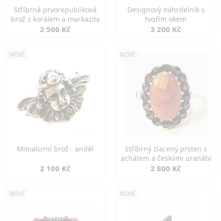
Stříbrná prvorepubliková
Designový náhrdelník s
brož s korálem a markazity
tygřím okem
2 500 Kč
3 200 Kč
NOVÉ
NOVÉ
Miniaturní brož - anděl
Stříbrný zlacený prsten s
achátem a českými granáty
2 100 Kč
2 800 Kč
NOVÉ
NOVÉ