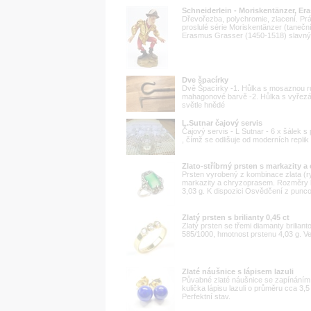
Schneiderlein - Moriskentänzer, E
Dřevořezba, polychromie, zlacení. Prá
proslulé série Moriskentänzer (taneční
Erasmus Grasser (1450-1518) slavný 
Dve špacírky
Dvě Špacírky -1. Hůlka s mosaznou ru
mahagonové barvě -2. Hůlka s vyřezáv
světle hnědé
L.Sutnar čajový servis
Čajový servis - L Sutnar - 6 x šálek 
, čímž se odlišuje od moderních replik 
Zlato-stříbrný prsten s markazity 
Prsten vyrobený z kombinace zlata (r
markazity a chryzoprasem. Rozměry hl
3,03 g. K dispozici Osvědčení z punc
Zlatý prsten s brilianty 0,45 ct
Zlatý prsten se třemi diamanty brilian
585/1000, hmotnost prstenu 4,03 g. Ve
Zlaté náušnice s lápisem lazuli
Půvabné zlaté náušnice se zapínáním 
kulička lápisu lazuli o průměru cca 3,
Perfektní stav.