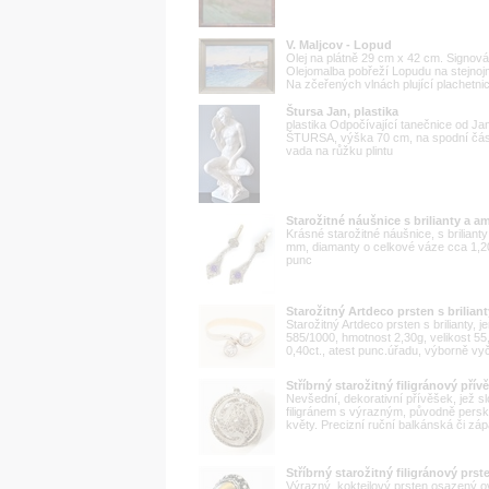
V. Maljcov - Lopud
Olej na plátně 29 cm x 42 cm. Signován
Olejomalba pobřeží Lopudu na stejno
Na zčeřených vlnách plující plachetnic
Štursa Jan, plastika
plastika Odpočívající tanečnice od Ja
ŠTURSA, výška 70 cm, na spodní části
vada na růžku plintu
Starožitné náušnice s brilianty a 
Krásné starožitné náušnice, s brilian
mm, diamanty o celkové váze cca 1,20
punc
Starožitný Artdeco prsten s briliant
Starožitný Artdeco prsten s brilianty
585/1000, hmotnost 2,30g, velikost 55
0,40ct., atest punc.úřadu, výborně vy
Stříbrný starožitný filigránový pří
Nevšední, dekorativní přívěšek, jež s
filigránem s výrazným, původně perský
květy. Precizní ruční balkánská či zápa
Stříbrný starožitný filigránový prs
Výrazný, koktejlový prsten osazený ov