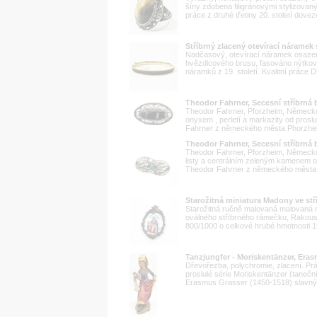
šíny zdobena filigránovými stylizovaným
práce z druhé třetiny 20. století dovez
Stříbrný zlacený otevírací náramek
Nadčasový, otevírací náramek osazen
hvězdicového brusu, fasováno nýtkovo
náramků z 19. století. Kvalitní práce D
Theodor Fahrner, Secesní stříbrná 
Theodor Fahrner, Pforzheim, Německo,
onyxem , perletí a markazity od pro
Fahrner z německého města Phorzheim
Theodor Fahrner, Secesní stříbrná
Theodor Fahrner, Pforzheim, Německo,
listy a centrálním zeleným kamenem 
Theodor Fahrner z německého města 
Starožitná miniatura Madony ve st
Starožitná ručně malovaná malovaná m
oválného stříbrného rámečku, Rakousko 
800/1000 o celkové hrubé hmotnosti 1
Tanzjungfer - Moriskentänzer, Era
Dřevořezba, polychromie, zlacení. Prá
proslulé série Moriskentänzer (taneční
Erasmus Grasser (1450-1518) slavný 