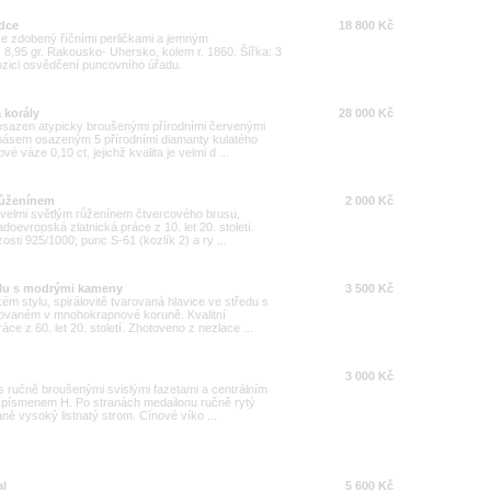
rdce
18 800 Kč
ce zdobený říčními perličkami a jemným
, 8,95 gr. Rakousko- Uhersko, kolem r. 1860. Šířka: 3
ozici osvědčení puncovního úřadu.
 korály
28 000 Kč
 osazen atypicky broušenými přírodními červenými
pásem osazeným 5 přírodními diamanty kulatého
 váze 0,10 ct, jejichž kvalita je velmi d ...
 růženínem
2 000 Kč
 velmi světlým růženínem čtvercového brusu,
oevropská zlatnická práce z 10. let 20. století.
sti 925/1000; punc S-61 (kozlík 2) a ry ...
ylu s modrými kameny
3 500 Kč
ém stylu, spirálovitě tvarovaná hlavice ve středu s
vaném v mnohokrapnové koruně. Kvalitní
e z 60. let 20. století. Zhotoveno z nezlace ...
3 000 Kč
 s ručně broušenými svislými fazetami a centrálním
m písmenem H. Po stranách medailonu ručně rytý
ně vysoký listnatý strom. Cínové víko ...
al
5 600 Kč