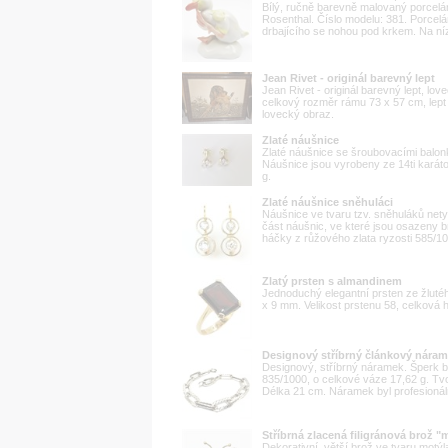
Bílý, ručně barevně malovaný porcelá
Rosenthal. Číslo modelu: 381. Porcel
drbajícího se nohou pod krkem. Na ní
Jean Rivet - originál barevný lept
Jean Rivet - originál barevný lept, lo
celkový rozměr rámu 73 x 57 cm, lept
lovecký obraz.
Zlaté náušnice
Zlaté náušnice se šroubovacími balo
Náušnice jsou vyrobeny ze 14ti karát
g.
Zlaté náušnice sněhuláci
Náušnice ve tvaru tzv. sněhuláků net
část náušnic, ve které jsou osazeny bri
háčky z růžového zlata ryzosti 585/100
Zlatý prsten s almandinem
Jednoduchý elegantní prsten ze žluté
x 9 mm. Velikost prstenu 58, celková 
Designový stříbrný článkový nára
Designový, stříbrný náramek. Šperk b
835/1000, o celkové váze 17,62 g. Tvo
Délka 21 cm. Náramek byl profesionáln
Stříbrná zlacená filigránová brož "
Dekorativní, větší brož ve tvaru motýl