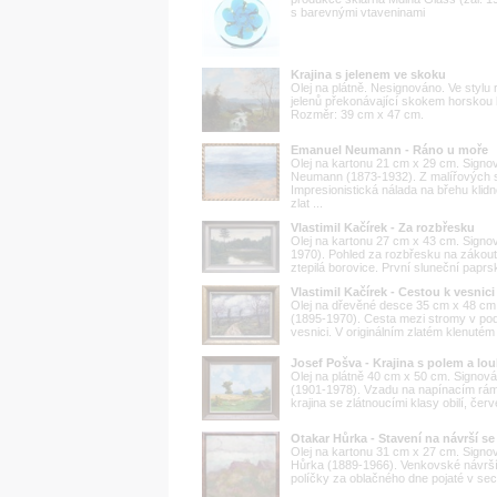
s barevnými vtaveninami
Krajina s jelenem ve skoku
Olej na plátně. Nesignováno. Ve stylu 
jelenů překonávající skokem horskou 
Rozměr: 39 cm x 47 cm.
Emanuel Neumann - Ráno u moře
Olej na kartonu 21 cm x 29 cm. Signo
Neumann (1873-1932). Z malířových st
Impresionistická nálada na břehu kli
zlat ...
Vlastimil Kačírek - Za rozbřesku
Olej na kartonu 27 cm x 43 cm. Signov
1970). Pohled za rozbřesku na zákout
ztepilá borovice. První sluneční paprsky
Vlastimil Kačírek - Cestou k vesnici
Olej na dřevěné desce 35 cm x 48 cm. 
(1895-1970). Cesta mezi stromy v pod
vesnici. V originálním zlatém klenutém r
Josef Pošva - Krajina s polem a lo
Olej na plátně 40 cm x 50 cm. Signová
(1901-1978). Vzadu na napínacím rám
krajina se zlátnoucími klasy obilí, červ
Otakar Hůrka - Stavení na návrší s
Olej na kartonu 31 cm x 27 cm. Signov
Hůrka (1889-1966). Venkovské návrš
políčky za oblačného dne pojaté v s