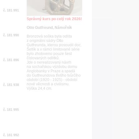
č. 181 991
Správný kurs po celý rok 2026!
Otto Gutfreund, Námořník
č. 181 990
Bronzová soška byla odlita
z originální sádry Otto
Gutfreunda, kterou posoudil doc.
Šetlík a v rámci limitované série
bylo zhotoveno pouze šest
číslovaných odlitků.
č. 181 896
Jde o nerealizovaný návrh
na sochařskou výzdobu domu
Anglobanky v Praze a spadá
do Gutfreundova třetího tvůrčího
období (1920 - 1925) - období
nové věcnosti a civilismu.
č. 181 938
Výška 24,4 cm.
č. 181 995
č. 181 992