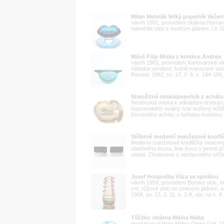
Milan Metelák Velký popelník Večer
návrh 1961, provedení sklárna Harrac
nahnědlé sklo s modrým jádrem. Lit: Gl
Miloš Filip Miska z kolekce Andrea
návrh 1961, provedení Karlovarské sk
nálepka výrobce, hutně tvarované skl
Review. 1962, sv. 17, č. 6, s. 184-186
Starožitná miska/popelník z achátu
Neobvyklá miska k odkládání drobných 
Nepravidelný oválný tvar tvořený lešt
červeného achátu s bohatou kresbou. Z
Stříbrné moderní manžetové knoflí
Moderní manžetové knoflíčky osazeny
obdélného brusu, linie kovu s jemně 
století. Zhotoveno z nezlaceného stříb
Josef Hospodka Váza se spirálou
návrh 1958, provedení Borské sklo, s
cm, růžové sklo se zeleným jádrem, opř
1958, sv. 13, č. 11, s. 2-8, obr. na s. 8.
Těžítko sklárna Mdina Malta
produkce sklárna Mdina Glass (zal. 19