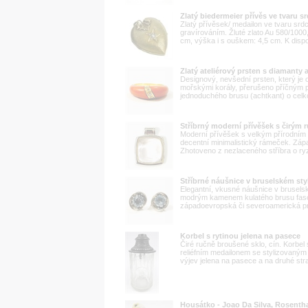
Zlatý biedermeier přívěs ve tvaru s
Zlatý přívěsek/ medailon ve tvaru srd
gravírováním. Žluté zlato Au 580/1000
cm, výška i s ouškem: 4,5 cm. K disp
Zlatý ateliérový prsten s diamanty a
Designový, nevšední prsten, který je
mořskými korály, přerušeno příčným 
jednoduchého brusu (achtkant) o celkové
Stříbrný moderní přívěšek s čirým
Moderní přívěšek s velkým přírodním
decentní minimalistický rámeček. Západ
Zhotoveno z nezlaceného stříbra o ryzo
Stříbrné náušnice v bruselském st
Elegantní, vkusné náušnice v bruselsk
modrým kamenem kulatého brusu faso
západoevropská či severoamerická prác
Korbel s rytinou jelena na pasece
Čiré ručně broušené sklo, cín. Korbel
reliéfním medailonem se stylizovaný
výjev jelena na pasece a na druhé stra
Housátko - Joao Da Silva, Rosenth