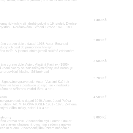
7 400 Kč
romantických krajin druhé poloviny 19. století. Dvojice
bystřinu. Nerámováno. Střední Evropa 1870 - 1890.
3 800 Kč
váno vpravo dole s datací 1915. Autor: Emanuel
udijních cest do přímořských krajin.
dného moře. V jednoduchém jemně reliéfně zdobeném
3 500 Kč
áno vpravo dole. Autor: Vlastimil Kačírek (1895-
í vodní plochy se zalesněnými břehy jimž korunuje
 prosvětlují hladinu. Stříbrný pati ...
3 700 Kč
Signováno vpravo dole. Autor: Vlastimil Kačírek
zimním hávu s postavou ubírající se k nedaleké
ámu se stříbrnou vnitřní lištou a stru ...
ukami
4 500 Kč
no vpravo dole s datací 1949. Autor: Josef Pošva
u štítek: AK. M. POŠVA JOSEF 1901 - 1975. Zvlněná
enými vlčími máky, zelení luk a str ...
e stromy
5 000 Kč
áno vpravo dole. V secesním stylu. Autor: Otakar
í se starými chalupami, ovocným sadem a malými
ecesním duchu. V novodobějším úzkém hnědém r ...