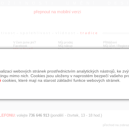
ROŽITNOSTI UMĚNÍ DES
přepnout na mobilní verzi
V čem jsme jiní?
Můj prodej
Přihlášení
Facebook
Můj nákup
Můj účet / Registr
Výkup šperků
Moje album
GDPR
/
AML
Jen poslední d
Í
alizaci webových stránek prostřednictvím analytických nástrojů, ke zv
BDOBÍ
STÁŘÍ NABÍDKY
ŘAZENÍ
SLE
tingu mimo nich. Cookies jsou uloženy v naprostém bezpečí vašeho pr
všechno
nejnovější napřed
je
é
cookies, které mají na starost základní funkce webových stránek.
jen poslední den
podle cen sestupně
jen poslední týden
jen poslední měsíc
ELEFONU:
volejte
736 646 913
(pondělí - čtvrtek, 13 - 18 hod.)
přechod na zobra