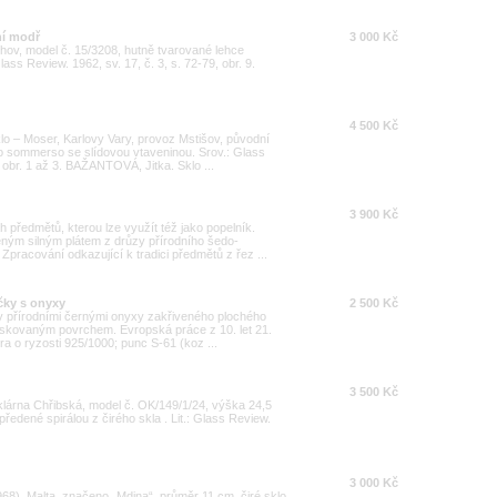
ní modř
3 000 Kč
hov, model č. 15/3208, hutně tvarované lehce
ass Review. 1962, sv. 17, č. 3, s. 72-79, obr. 9.
4 500 Kč
lo – Moser, Karlovy Vary, provoz Mstišov, původní
o sommerso se slídovou vtaveninou. Srov.: Glass
, obr. 1 až 3. BAŽANTOVÁ, Jitka. Sklo ...
3 900 Kč
předmětů, kterou lze využít též jako popelník.
ěným silným plátem z drůzy přírodního šedo-
pracování odkazující k tradici předmětů z řez ...
čky s onyxy
2 500 Kč
 přírodními černými onyxy zakřiveného plochého
pískovaným povrchem. Evropská práce z 10. let 21.
ra o ryzosti 925/1000; punc S-61 (koz ...
3 500 Kč
klárna Chřibská, model č. OK/149/1/24, výška 24,5
edené spirálou z čirého skla . Lit.: Glass Review.
3 000 Kč
68), Malta, značeno „Mdina“, průměr 11 cm, čiré sklo