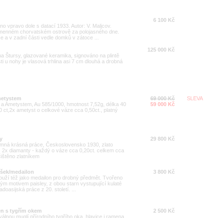
6 100 Kč
o vpravo dole s datací 1933. Autor: V. Maljcov.
jmenném chorvatském ostrově za polojasného dne.
e a v zadní části vedle domků v zátoce ...
125 000 Kč
na Štursy, glazované keramika, signováno na plintě
 u nohy je vlasová trhlina asi 7 cm dlouhá a drobná
ametystem
69 000 Kč
SLEVA
ty a Ametystem, Au 585/1000, hmotnost 7,52g, délka 40
59 000 Kč
 ct,2x ametyst o celkové váze cca 0,50ct., platný
y
29 800 Kč
, jemná krásná práce, Československo 1930, zlato
, 2x diamanty - každý o váze cca 0,20ct. celkem cca
čištěno zlatníkem
věšek/medailon
3 800 Kč
louží též jako medailon pro drobný předmět. Tvořeno
m motivem paisley, z obou starn vystupující kulaté
doasijská práce z 20. století. ...
ten s tygřím okem
2 500 Kč
álnou muglí přírodního tygřího oka, hlavice i ramena