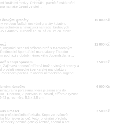
i florálními motivy. Orientální, patrně čínská ruční
ená na naše území ve stej ...
 s českými granáty
10 000 Kč
ý ve dvou řadách českými granáty kulatého
u technikou a navazující na tradici kruhových
UV Granát v Turnově ze 70. až 80. let 20. stolet ...
brož
12 800 Kč
 originální secesní stříbrná brož s fazetovaným
slulé německé šperkařské manufaktury Theodor
 pochází z období německého Jugendstilu, te ...
 brož s chryzoprasem
7 500 Kč
 Zajímavá secesní stříbrná brož s vinnými hrozny a
od proslulé německé šperkařské manufaktury
Phorzheim pochází z období německého Jugend ...
říbrném rámečku
6 900 Kč
iniatura na porcelánu, která je zasazena do
- Uhersko, 2. polovina 19. století, stříbro o ryzosti
9,43 g, rozměry: 5,3 x 3,5 cm
smus Grasser
3 500 Kč
ce profesionálního řezbáře. Kopie ze světově
ků Morrisova tance). Autor originální předlohy:
německý pozdně gotický řezbář, sochař a arc ...