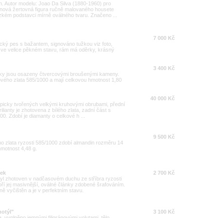
n. Autor modelu: Joao Da Silva (1880-1960) pro
ánová žertovná figura ručně malovaného housete
zkém podstavci mírně oválného tvaru. Značeno ...
7 000 Kč
vecký pes s bažantem, signováno tužkou viz foto,
 ve velice pěkném stavu, rám má oděrky, krásný
3 400 Kč
nky jsou osazeny čtvercovými broušenými kameny.
ového zlata 585/1000 a mají celkovou hmotnost 1,80
40 000 Kč
ypicky tvořených velkými kruhovými obrubami, přední
lianty je zhotovena z bílého zlata, zadní část s
0. Zdobí je diamanty o celkové h ...
9 500 Kč
ho zlata ryzosti 585/1000 zdobí almandin rozměru 14
hmotnost 4,48 g.
mek
2 700 Kč
yl zhotoven v nadčasovém duchu ze stříbra ryzosti
ří jej masivnější, oválné články zdobené šrafováním.
ě vyčištěn a je v perfektním stavu.
motýl"
3 100 Kč
a, vyplněno jemnými filigránovými volutami, tělo