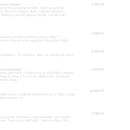
rasmus Grasser
3 500 Kč
ce profesionálního řezbáře. Kopie ze světově
ků Morrisova tance). Autor originální předlohy:
německý pozdně gotický řezbář, sochař a arc ...
3 900 Kč
kovětí s florálním motivem ,dřevo hůlky v
anou kosti do tvaru egyptské hůlky,dřevo hůlky
6 500 Kč
s podšálkem , 1x konvička . Sklo má nazelenalý odstín
.
a chryzoprasem
4 500 Kč
yzost 250/1000) a stříbra (ryzost 925/1000) zdobený
avy prstenu 1,7 x 1,5 cm. Velikost 51. Hmotnost
ovního úřadu.
24 000 Kč
tového brusu o celkové hmotnosti 0,45 ct. Zlato ryzosti
likost prstenu 57.
2 700 Kč
na puzetu. Náušnice zdobí drobnější, sytě modrá
5 mm. Zlato ryzosti 585/1000. Celková váha 0,94 g.