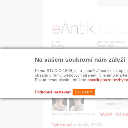
STA
O nás
Obchodní podmínky
Kontakty
Časté dotazy
Recenze
Ceník
Na vašem soukromí nám záleží
Jsme prověřená firma
RYCHLÉ HLEDÁN
V oboru působíme 22 let!
Firma STUDIO 1809, s.r.o., používá cookies k optim
Zákazníci u nás oceňují:
HISTORICKÉ O
obsahu v rámci webových stránek i cíleného marke
■ odborné zázemí
všechno
Pokud nesouhlasíte, můžete
povolit pouze nezbytn
■ bezpečné prostředí
před r. 1800
■ přátelskou atmosféru
19. stol.
Podrobné nastavení
Souhlasím
1890-1940
od r. 1940
současnost
Dana Čechová a Jolana Králová
NÁKUP I PO T
Vyhledané
položky (9650)