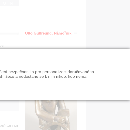
IGN
Otto Gutfreund, Námořník
ace
en
ýšení bezpečnosti a pro personalizaci doručovaného
VY
ohlížeče a nedostane se k nim nikdo, kdo nemá.
n slevy
zení
GALERIE