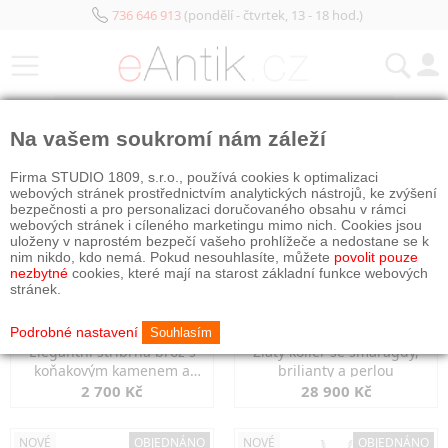
736 646 913
(pondělí - čtvrtek, 13 - 18 hod.)
KATEGORIE
Na vašem soukromí nám záleží
NOVÉ
OBJEDNÁNO
NOVÉ
OBJEDNÁNO
Firma STUDIO 1809, s.r.o., používá cookies k optimalizaci
webových stránek prostřednictvím analytických nástrojů, ke zvýšení
bezpečnosti a pro personalizaci doručovaného obsahu v rámci
webových stránek i cíleného marketingu mimo nich. Cookies jsou
uloženy v naprostém bezpečí vašeho prohlížeče a nedostane se k
nim nikdo, kdo nemá. Pokud nesouhlasíte, můžete
povolit pouze
nezbytné
cookies, které mají na starost základní funkce webových
stránek.
Podrobné nastavení
Souhlasím
Elegantní stříbrná brož s
Zlatý kolier se smaragdy,
koňakovým kamenem a
brilianty a perlou
markazity
2 700 Kč
28 900 Kč
NOVÉ
OBJEDNÁNO
NOVÉ
OBJEDNÁNO