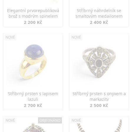
Elegantní prvorepubliková
Stříbrný náhrdelník se
brož s modrým spinelem
smaltovým medailonem
2 200 Kč
2 400 Kč
NOVÉ
NOVÉ
Stříbrný prsten s lapisem
Stříbrný prsten s onyxem a
lazuli
markazity
2 700 Kč
2 500 Kč
NOVÉ
OBJEDNÁNO
NOVÉ