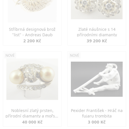
Stříbrná designová brož
Zlaté náušnice s 14
"list" - Andreas Daub
přírodními diamanty
2 200 Kč
39 200 Kč
NOVÉ
NOVÉ
Noblesní zlatý prsten,
Pexider František - Hráč na
přírodní diamanty a mořské
fujaru trombita
perly
40 000 Kč
3 000 Kč