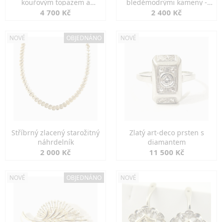
kouřovým topazem a
bleděmodrými kameny -
markazity
jemná elegance
4 700 Kč
2 400 Kč
NOVÉ
OBJEDNÁNO
NOVÉ
Stříbrný zlacený starožitný
Zlatý art-deco prsten s
náhrdelník
diamantem
2 000 Kč
11 500 Kč
NOVÉ
OBJEDNÁNO
NOVÉ