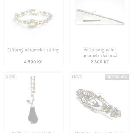
Stříbrný náramek s citríny
Velká oiriginální
geometrická brož
4 500 Kč
2 300 Kč
NOVÉ
NOVÉ
OBJEDNÁNO