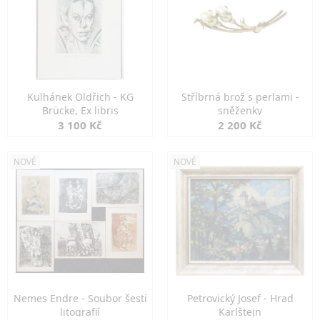
Kulhánek Oldřich - KG
Stříbrná brož s perlami -
Brücke, Ex libris
sněženky
3 100 Kč
2 200 Kč
NOVÉ
NOVÉ
Nemes Endre - Soubor šesti
Petrovický Josef - Hrad
litografií
Karlštejn