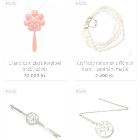
NOVÉ
NOVÉ
Grandiozní zlatá korálová
Čtyřřadý náramek z říčních
brož / závěs
perel - zapínání mašle
32 000 Kč
2 400 Kč
NOVÉ
NOVÉ