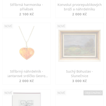
Stříbrná harmonika -
Konvolut prvorepublikových
přívěsek
broží a náhrdelníku
2 100 Kč
2 000 Kč
NOVÉ
NOVÉ
Stříbrný náhrdelník -
Suchý Bohuslav -
jantarové srdíčko Georg
Slunečnice
Kramer
2 000 Kč
3 000 Kč
NOVÉ
NOVÉ
OBJEDNÁNO