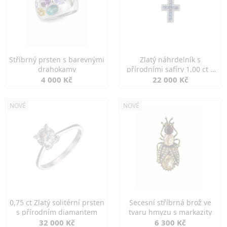
Stříbrný prsten s barevnými
Zlatý náhrdelník s
drahokamy
přírodními safíry 1,00 ct a
diamanty
4 000 Kč
22 000 Kč
NOVÉ
NOVÉ
0,75 ct Zlatý solitérní prsten
Secesní stříbrná brož ve
s přírodním diamantem
tvaru hmyzu s markazity
32 000 Kč
6 300 Kč