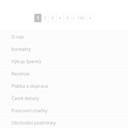
…
1
2
3
4
5
193
»
O nás
Kontakty
Výkup šperků
Recenze
Platba a doprava
Časté dotazy
Puncovní značky
Obchodní podmínky