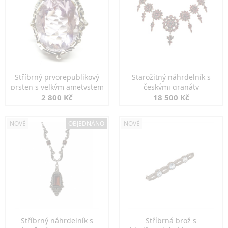
Stříbrný prvorepublikový
Starožitný náhrdelník s
prsten s velkým ametystem
českými granáty
2 800 Kč
18 500 Kč
NOVÉ
OBJEDNÁNO
NOVÉ
Stříbrný náhrdelník s
Stříbrná brož s