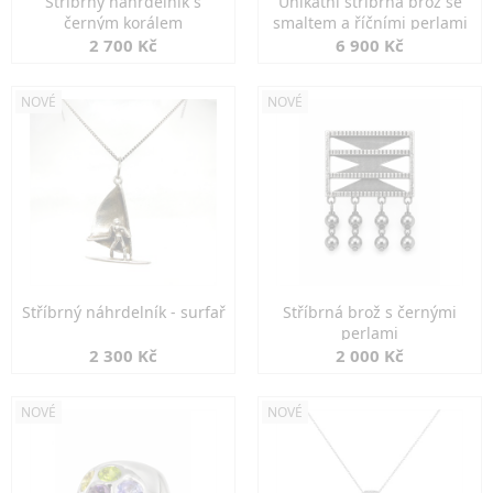
Stříbrný náhrdelník s
Unikátní stříbrná brož se
černým korálem
smaltem a říčními perlami
2 700 Kč
6 900 Kč
NOVÉ
NOVÉ
Stříbrný náhrdelník - surfař
Stříbrná brož s černými
perlami
2 300 Kč
2 000 Kč
NOVÉ
NOVÉ