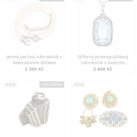
Jemný perlový náhrdelník s
Stříbrný prvorepublikový
dekorativním klíčkem
náhrdelník s modrým
spinelem
2 300 Kč
2 600 Kč
NOVÉ
OBJEDNÁNO
NOVÉ