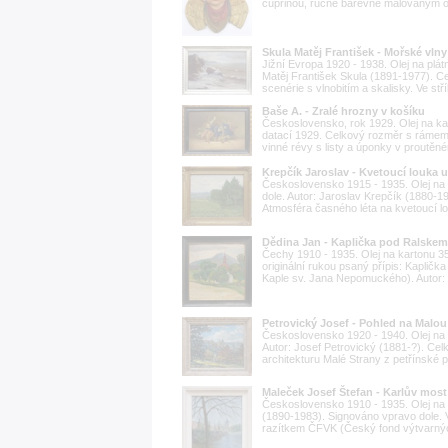
čupřinou, ručně barevně malovaným ob
Skula Matěj František - Mořské vlny
Jižní Evropa 1920 - 1938. Olej na plá
Matěj František Skula (1891-1977). 
scenérie s vlnobitím a skalisky. Ve 
Baše A. - Zralé hrozny v košíku
Československo, rok 1929. Olej na ka
datací 1929. Celkový rozměr s rámem
vinné révy s listy a úponky v proutěn
Krepčík Jaroslav - Kvetoucí louka 
Československo 1915 - 1935. Olej na
dole. Autor: Jaroslav Krepčík (1880-
Atmosféra časného léta na kvetoucí lou
Dědina Jan - Kaplička pod Ralskem
Čechy 1910 - 1935. Olej na kartonu 3
originální rukou psaný přípis: Kapličk
Kaple sv. Jana Nepomuckého). Autor: 
Petrovický Josef - Pohled na Malou
Československo 1920 - 1940. Olej na 
Autor: Josef Petrovický (1881-?). Ce
architekturu Malé Strany z petřínské p
Maleček Josef Štefan - Karlův most
Československo 1910 - 1935. Olej na 
(1890-1983). Signováno vpravo dole. V
razítkem ČFVK (Český fond výtvarnýc