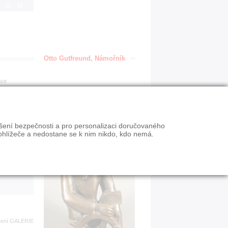
IGN
Otto Gutfreund, Námořník
ace
en
ýšení bezpečnosti a pro personalizaci doručovaného
VY
ohlížeče a nedostane se k nim nikdo, kdo nemá.
n slevy
zení
GALERIE