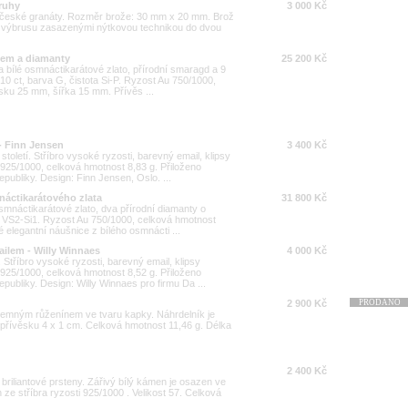
kruhy
3 000 Kč
 české granáty. Rozměr brože: 30 mm x 20 mm. Brož
 výbrusu zasazenými nýtkovou technikou do dvou
dem a diamanty
25 200 Kč
 a bílé osmnáctikarátové zlato, přírodní smaragd a 9
10 ct, barva G, čistota Si-P. Ryzost Au 750/1000,
sku 25 mm, šířka 15 mm. Přívěs ...
- Finn Jensen
3 400 Kč
století. Stříbro vysoké ryzosti, barevný email, klipsy
925/1000, celková hmotnost 8,83 g. Přiloženo
ubliky. Design: Finn Jensen, Oslo. ...
áctikarátového zlata
31 800 Kč
 osmnáctikarátové zlato, dva přírodní diamanty o
ta VS2-Si1. Ryzost Au 750/1000, celková hmotnost
 elegantní náušnice z bílého osmnácti ...
ailem - Willy Winnaes
4 000 Kč
. Stříbro vysoké ryzosti, barevný email, klipsy
925/1000, celková hmotnost 8,52 g. Přiloženo
bliky. Design: Willy Winnaes pro firmu Da ...
2 900 Kč
PRODÁNO
s jemným růženínem ve tvaru kapky. Náhrdelník je
přívěsku 4 x 1 cm. Celková hmotnost 11,46 g. Délka
2 400 Kč
cí briliantové prsteny. Zářivý bílý kámen je osazen ve
 ze stříbra ryzosti 925/1000 . Velikost 57. Celková