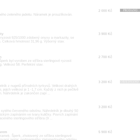
2 000 Kč
PRODÁNO
ého zeleného jadeitu. Náramek je prouzlíkován.
ity
3 900 Kč
 ryzosti 925/1000 zdobený onyxy a markazity, se
. Celková hmotnost 31,96 g. Výborný stav.
n
2 700 Kč
Šperk byl vyroben ze stříbra sterlingové ryzosti
. Velikost 58. Perfektní stav.
3 200 Kč
OBJEDNÁNO
elník z nugetů přírodních tyrkysů. Velikost drahých
ejich velikost je 1 -1,7 cm. Každý z nich je pečlivě
. Náhrdelník je zakončen zapí ...
3 200 Kč
ů, sytého červeného odstínu. Náhrdelník je dlouhý 50
ickým zapínáním ve tvaru kuličky. Povrch zapínání
aceného sterlingového stříbra (9 ...
tarem
5 900 Kč
ramek. Šperk, zhotovený ze stříbra sterlingové
uzovaný jantar, podmanivého zlatomedového odstínu.