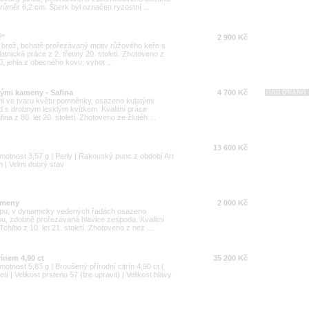
ůměr 6,2 cm. Šperk byl označen ryzostní ...
ř"
2 900 Kč
á brož, bohatě prořezávaný motiv růžového keře s
tnická práce z 2. třetiny 20. století. Zhotoveno z
, jehla z obecného kovu; vyhot ...
ými kameny - Safina
4 700 Kč
OBJEDNÁNO
emi ve tvaru květu pomněnky, osazeno kulatými
 s drobným lesklým kvítkem. Kvalitní práce
a z 80. let 20. století. Zhotoveno ze žlutéh ...
13 600 Kč
motnost 3,57 g | Perly | Rakouský punc z období Art
m | Velmi dobrý stav
kameny
2 000 Kč
typu, v dynamicky vedených řadách osazeno
u, zdobně prořezávaná hlavice zespoda. Kvalitní
hibo z 10. let 21. století. Zhotoveno z nez ...
rínem 4,90 ct
35 200 Kč
otnost 5,83 g | Broušený přírodní citrín 4,90 ct (
tí | Velikost prstenu 57 (lze upravit) | Velikost hlavy