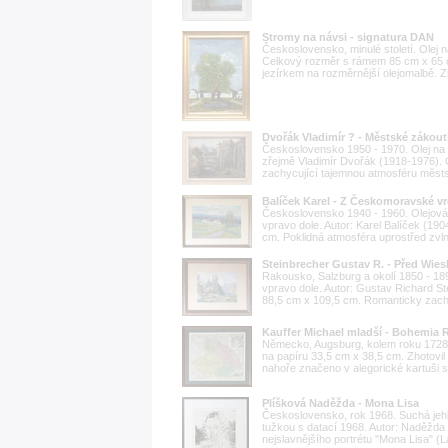
Stromy na návsi - signatura DAN
Československo, minulé století. Olej 
Celkový rozměr s rámem 85 cm x 65
jezírkem na rozměrnější olejomalbě. Zl
Dvořák Vladimír ? - Městské zákoutí
Československo 1950 - 1970. Olej na 
zřejmě Vladimír Dvořák (1918-1976).
zachycující tajemnou atmosféru městsk
Balíček Karel - Z Českomoravské v
Československo 1940 - 1960. Olejová
vpravo dole. Autor: Karel Balíček (1
cm. Poklidná atmosféra uprostřed zvl
Steinbrecher Gustav R. - Před Wie
Rakousko, Salzburg a okolí 1850 - 18
vpravo dole. Autor: Gustav Richard 
88,5 cm x 109,5 cm. Romanticky zachy
Kauffer Michael mladší - Bohemia
Německo, Augsburg, kolem roku 1728.
na papíru 33,5 cm x 38,5 cm. Zhotovil
nahoře značeno v alegorické kartuši
Plíšková Naděžda - Mona Lisa
Československo, rok 1968. Suchá jehl
tužkou s datací 1968. Autor: Naděžda 
nejslavnějšího portrétu "Mona Lisa" (L