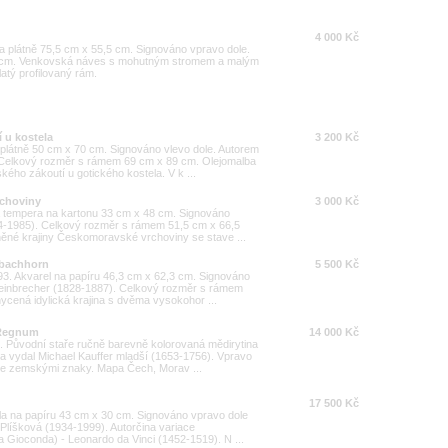
4 000 Kč
na plátně 75,5 cm x 55,5 cm. Signováno vpravo dole.
 cm. Venkovská náves s mohutným stromem a malým
atý profilovaný rám.
 u kostela
3 200 Kč
plátně 50 cm x 70 cm. Signováno vlevo dole. Autorem
 Celkový rozměr s rámem 69 cm x 89 cm. Olejomalba
ého zákoutí u gotického kostela. V k ...
rchoviny
3 000 Kč
 tempera na kartonu 33 cm x 48 cm. Signováno
904-1985). Celkový rozměr s rámem 51,5 cm x 66,5
něné krajiny Českomoravské vrchoviny se stave ...
sbachhorn
5 500 Kč
93. Akvarel na papíru 46,3 cm x 62,3 cm. Signováno
Steinbrecher (1828-1887). Celkový rozměr s rámem
cená idylická krajina s dvěma vysokohor ...
 Regnum
14 000 Kč
 Původní staře ručně barevně kolorovaná mědirytina
 a vydal Michael Kauffer mladší (1653-1756). Vpravo
 se zemskými znaky. Mapa Čech, Morav ...
17 500 Kč
a na papíru 43 cm x 30 cm. Signováno vpravo dole
Plíšková (1934-1999). Autorčina variace
a Gioconda) - Leonardo da Vinci (1452-1519). N ...