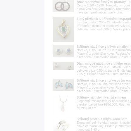
Brož s pravými českými granáty - 
Čechy 1890 - 1920. Tombak, přírodní
s pravými českými granáty routového
navzájem prolínajících se kruhů.
Zlatý přívěsek s přírodním smarag
Evropa, přelom 20. a 21. století. Žluté
přírodních diamantů o celkové váze 0,
celková hmotnost 3,69 g. Výška přívě
Stříbrné náušnice s bílým emailem 
Norsko, Oslo, 60. až 70. léta minulého 
(klapky) z obecného kovu. Ryzost Ag 
osvědčení Puncovního úřadu České rep
Diamantové náušnice z bílého osmn
Evropa, přelom 20. a 21. století. Bílé
celkové váze 0,50 ct, barva G, čisto
2,15 g. Průměr náušnic 5 mm. Klasické
Stříbrné náušnice s tyrkysovým em
Norsko, Oslo, 50. léta minulého století
(klapky) z obecného kovu. Ryzost Ag 
osvědčení Puncovního úřadu České repu
Stříbrný náhrdelník s růženínem
Elegantní, minimalistický náhrdelník 
vyroben ze stříbra 925/1000. Rozměr 
řetízku 48 cm
Stříbrný prsten s bílým kamenem
Elegantní, velmi efektní prsten imitují
hlavě ve tvaru vlny. Prsten je zhotoven
hmotnost 6,40 g.