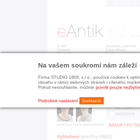
STA
O nás
Obchodní podmínky
Kontakty
Časté dotazy
Recenze
Ceník
Na vašem soukromí nám záleží
Jsme prověřená firma
RYCHLÉ HLEDÁN
V oboru působíme 22 let!
Firma STUDIO 1809, s.r.o., používá cookies k optim
Zákazníci u nás oceňují:
HISTORICKÉ O
obsahu v rámci webových stránek i cíleného marke
■ odborné zázemí
všechno
Pokud nesouhlasíte, můžete
povolit pouze nezbytn
■ bezpečné prostředí
před r. 1800
■ přátelskou atmosféru
19. stol.
Podrobné nastavení
Souhlasím
1890-1940
od r. 1940
současnost
Dana Čechová a Jolana Králová
NÁKUP I PO T
Vyhledané
položky (9642)