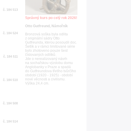
č. 184 513
Správný kurs po celý rok 2026!
Otto Gutfreund, Námořník
č. 184 524
Bronzová soška byla odlita
z originální sádry Otto
Gutfreunda, kterou posoudil doc.
Šetlík a v rámci limitované série
bylo zhotoveno pouze šest
číslovaných odlitků.
č. 184 511
Jde o nerealizovaný návrh
na sochařskou výzdobu domu
Anglobanky v Praze a spadá
do Gutfreundova třetího tvůrčího
období (1920 - 1925) - období
nové věcnosti a civilismu.
č. 184 510
Výška 24,4 cm.
č. 184 508
č. 184 514