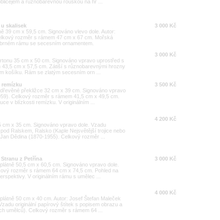
ličejem a různobarevnou rouškou na hr ...
 u skalisek
3 000 Kč
tně 39 cm x 59,5 cm. Signováno vlevo dole. Autor:
Celkový rozměr s rámem 47 cm x 67 cm. Mořská
stříbrném rámu se secesním ornamentem.
3 000 Kč
rtonu 35 cm x 50 cm. Signováno vpravo uprostřed s
 43,5 cm x 57,5 cm. Zátiší s různobarevnými hrozny
ém košíku. Rám se zlatým secesním orn ...
u remízku
3 500 Kč
 dřevěné překližce 32 cm x 39 cm. Signováno vpravo
1959). Celkový rozměr s rámem 41,5 cm x 49,5 cm.
ce v blízkosti remízku. V originálním ...
4 200 Kč
5 cm x 35 cm. Signováno vpravo dole. Vzadu
a pod Ralskem, Ralsko (Kaple Nejsvětější trojice nebo
Jan Dědina (1870-1955). Celkový rozměr ...
 Stranu z Petřína
3 000 Kč
plátně 50,5 cm x 60,5 cm. Signováno vpravo dole.
lkový rozměr s rámem 64 cm x 74,5 cm. Pohled na
erspektivy. V originálním rámu s umělec ...
4 000 Kč
plátně 50 cm x 40 cm. Autor: Josef Štefan Maleček
zadu originální papírový štítek s popisem obrazu a
h umělců). Celkový rozměr s rámem 64 ...