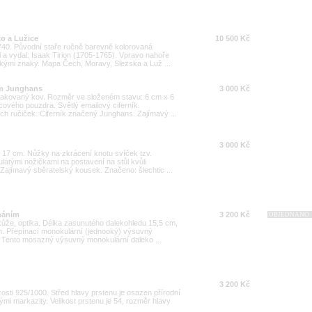
ko a Lužice
10 500 Kč
40. Původní staře ručně barevně kolorovaná
l a vydal: Isaak Tirion (1705-1765). Vpravo nahoře
kými znaky. Mapa Čech, Moravy, Slezska a Luž ...
em Junghans
3 000 Kč
lakovaný kov. Rozměr ve složeném stavu: 6 cm x 6
ového pouzdra. Světlý emailový ciferník.
ých ručiček. Ciferník značený Junghans. Zajímavý ...
3 000 Kč
a 17 cm. Nůžky na zkrácení knotu svíček tzv.
ulatými nožičkami na postavení na stůl kvůli
Zajímavý sběratelský kousek. Značeno: šlechtic ...
náním
3 200 Kč
OBJEDNÁNO
kůže, optika. Délka zasunutého dalekohledu 15,5 cm,
m. Přepínací monokulární (jednooký) výsuvný
í. Tento mosazný výsuvný monokulární daleko ...
3 200 Kč
zosti 925/1000. Střed hlavy prstenu je osazen přírodní
vými markazity. Velikost prstenu je 54, rozměr hlavy