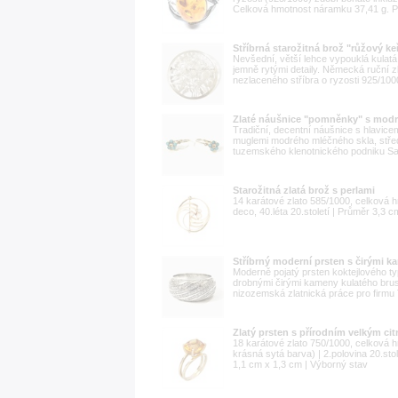
Celková hmotnost náramku 37,41 g. Pr
Stříbrná starožitná brož "růžový ke
Nevšední, větší lehce vypouklá kulat
jemně rytými detaily. Německá ruční zla
nezlaceného stříbra o ryzosti 925/1000
Zlaté náušnice "pomněnky" s modr
Tradiční, decentní náušnice s hlavic
muglemi modrého mléčného skla, střed
tuzemského klenotnického podniku Safin
Starožitná zlatá brož s perlami
14 karátové zlato 585/1000, celková h
deco, 40.léta 20.století | Průměr 3,3 c
Stříbrný moderní prsten s čirými 
Moderně pojatý prsten koktejlového 
drobnými čirými kameny kulatého brus
nizozemská zlatnická práce pro firmu Tc
Zlatý prsten s přírodním velkým cit
18 karátové zlato 750/1000, celková hm
krásná sytá barva) | 2.polovina 20.stole
1,1 cm x 1,3 cm | Výborný stav