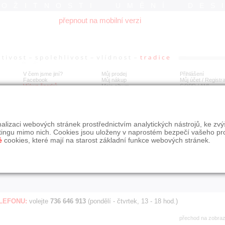
ROŽITNOSTI UMĚNÍ DES
přepnout na mobilní verzi
V čem jsme jiní?
Můj prodej
Přihlášení
Facebook
Můj nákup
Můj účet / Registr
Výkup šperků
Moje album
GDPR
/
AML
Jen poslední d
Í
alizaci webových stránek prostřednictvím analytických nástrojů, ke zv
BDOBÍ
STÁŘÍ NABÍDKY
ŘAZENÍ
SLE
tingu mimo nich. Cookies jsou uloženy v naprostém bezpečí vašeho pr
všechno
nejnovější napřed
je
é
cookies, které mají na starost základní funkce webových stránek.
jen poslední den
podle cen sestupně
jen poslední týden
jen poslední měsíc
ELEFONU:
volejte
736 646 913
(pondělí - čtvrtek, 13 - 18 hod.)
přechod na zobra