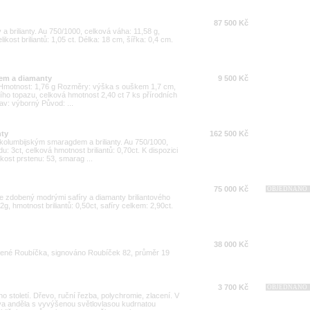
87 500 Kč
a brilianty. Au 750/1000, celková váha: 11,58 g,
likost briliantů: 1,05 ct. Délka: 18 cm, šířka: 0,4 cm.
zem a diamanty
9 500 Kč
00 Hmotnost: 1,76 g Rozměry: výška s ouškem 1,7 cm,
ho topazu, celková hmotnost 2,40 ct 7 ks přírodních
av: výborný Původ: ...
nty
162 500 Kč
m kolumbijským smaragdem a brilianty. Au 750/1000,
: 3ct, celková hmotnost briliantů: 0,70ct. K dispozici
kost prstenu: 53, smarag ...
75 000 Kč
OBJEDNÁNO
e zdobený modrými safíry a diamanty briliantového
g, hmotnost briliantů: 0,50ct, safíry celkem: 2,90ct.
38 000 Kč
 René Roubíčka, signováno Roubíček 82, průměr 19
3 700 Kč
OBJEDNÁNO
o století. Dřevo, ruční řezba, polychromie, zlacení. V
va anděla s vyvýšenou světlovlasou kudrnatou