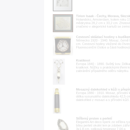
Tirion Isaak - Čechy, Morava, Slezs
Holandsko, Amsterdam, kolem roku 17
mědirytina 28,2 cm x 33,2 cm. Zhotovi
značeno v alegorické kartuši se zems
Cestovní skládací hodiny s budík
Německo 1920 - 1940. Mosaz, černě 
cm. Cestovní hodiny vložené do čtverc
Fluorescenční číslice a části hodinov
Kratiknot
Evropa 1840 - 1890. Světlý kov. Délk
kratiknot. Nůžky s praktickými třemi k
zabránění případného oděru nábytku. 
Mosazný dalekohled v kůži s přepí
Evropa 1880 - 1910. Mosaz, přírodní 
délka vysunutého dalekohledu 42,5 c
dalekohled z mosazi a s přírodní kůž
Stříbrný prsten s perletí
Elegantní Art deco šperk ze stříbra ry
bílou perletí okolní lem je zdoben záři
3x1,8 cm, celková hmotnost 7,04 g.