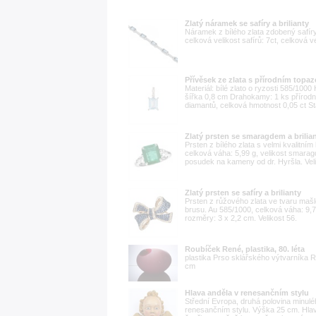
Zlatý náramek se safíry a brilianty
Náramek z bílého zlata zdobený safíry 
celková velikost safírů: 7ct, celková ve
Přívěsek ze zlata s přírodním topa
Materiál: bílé zlato o ryzosti 585/10
šířka 0,8 cm Drahokamy: 1 ks přírodní
diamantů, celková hmotnost 0,05 ct St
Zlatý prsten se smaragdem a brilia
Prsten z bílého zlata s velmi kvalitní
celková váha: 5,99 g, velikost smaragdu
posudek na kameny od dr. Hyršla. Veli
Zlatý prsten se safíry a brilianty
Prsten z růžového zlata ve tvaru mašl
brusu. Au 585/1000, celková váha: 9,72
rozměry: 3 x 2,2 cm. Velikost 56.
Roubíček René, plastika, 80. léta
plastika Prso sklářského výtvarníka
cm
Hlava anděla v renesančním stylu
Střední Evropa, druhá polovina minuléh
renesančním stylu. Výška 25 cm. Hla