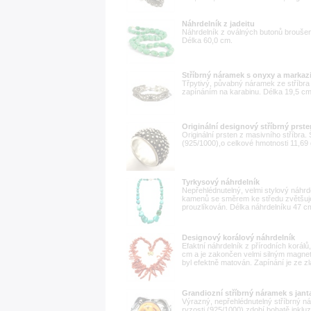
Náhrdelník z jadeitu
Náhrdelník z oválných butonů broušen
Délka 60,0 cm.
Stříbrný náramek s onyxy a markaz
Třpytivý, půvabný náramek ze stříbra
zapínáním na karabinu. Délka 19,5 cm
Originální designový stříbrný prste
Originální prsten z masivního stříbra. 
(925/1000),o celkové hmotnosti 11,69 g
Tyrkysový náhrdelník
Nepřehlédnutelný, velmi stylový náhrd
kamenů se směrem ke středu zvětšuje, j
prouzlíkován. Délka náhrdelníku 47 cm
Designový korálový náhrdelník
Efaktní náhrdelník z přírodních korál
cm a je zakončen velmi silným magnet
byl efektně matován. Zapínání je ze zl
Grandiozní stříbrný náramek s jan
Výrazný, nepřehlédnutelný stříbrný ná
ryzosti (925/1000) zdobí bohatě inkl