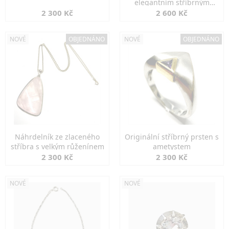
elegantním stříbrným
zapínáním
2 300 Kč
2 600 Kč
NOVÉ
OBJEDNÁNO
NOVÉ
OBJEDNÁNO
Náhrdelník ze zlaceného
Originální stříbrný prsten s
stříbra s velkým růženínem
ametystem
2 300 Kč
2 300 Kč
NOVÉ
NOVÉ