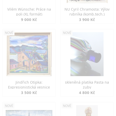
Vilém Wünsche: Práce na
NU Cyril Chramosta: Výlov
poli (XL formát)
rybníka (komb.tech.)
9 000 Kč
3 900 Kč
NOVÉ
NOVÉ
Jindřich Otipka:
skleněná platika Pasta na
Expresionistická vesnice
zuby
3 500 Kč
4 800 Kč
NOVÉ
NOVÉ