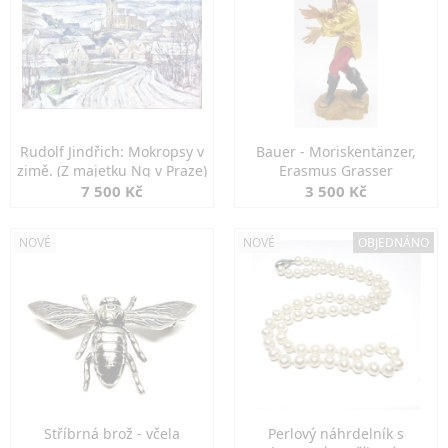
Rudolf Jindřich: Mokropsy v
Bauer - Moriskentänzer,
zimě. (Z majetku Ng v Praze)
Erasmus Grasser
7 500 Kč
3 500 Kč
NOVÉ
NOVÉ
OBJEDNÁNO
Stříbrná brož - včela
Perlový náhrdelník s