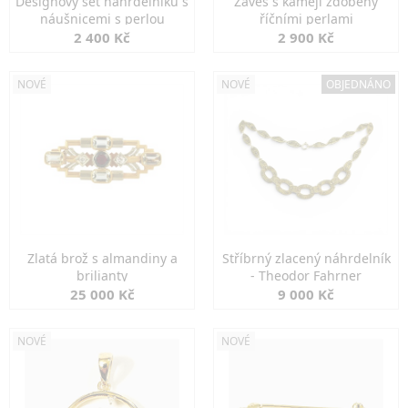
Designový set náhrdelníku s
Závěs s kamejí zdobený
náušnicemi s perlou
říčními perlami
2 400 Kč
2 900 Kč
NOVÉ
NOVÉ
OBJEDNÁNO
Zlatá brož s almandiny a
Stříbrný zlacený náhrdelník
brilianty
- Theodor Fahrner
25 000 Kč
9 000 Kč
NOVÉ
NOVÉ