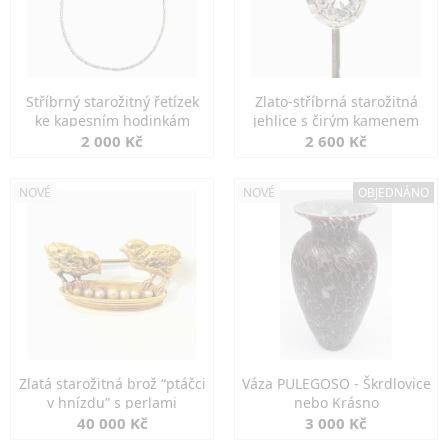
Stříbrný starožitný řetízek
Zlato-stříbrná starožitná
ke kapesním hodinkám
jehlice s čirým kamenem
2 000 Kč
2 600 Kč
NOVÉ
NOVÉ
OBJEDNÁNO
Zlatá starožitná brož “ptáčci
Váza PULEGOSO - Škrdlovice
v hnízdu” s perlami
nebo Krásno
40 000 Kč
3 000 Kč