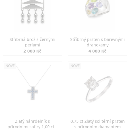
Stříbrná brož s černými
Stříbrný prsten s barevnými
perlami
drahokamy
2 000 Kč
4 000 Kč
NOVÉ
NOVÉ
Zlatý náhrdelník s
0,75 ct Zlatý solitérní prsten
přírodními safíry 1,00 ct a
s přírodním diamantem