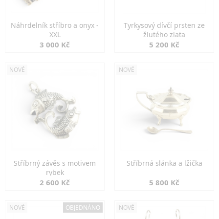
Náhrdelník stříbro a onyx -
Tyrkysový dívčí prsten ze
XXL
žlutého zlata
3 000 Kč
5 200 Kč
NOVÉ
NOVÉ
Stříbrný závěs s motivem
Stříbrná slánka a lžička
rybek
2 600 Kč
5 800 Kč
NOVÉ
OBJEDNÁNO
NOVÉ