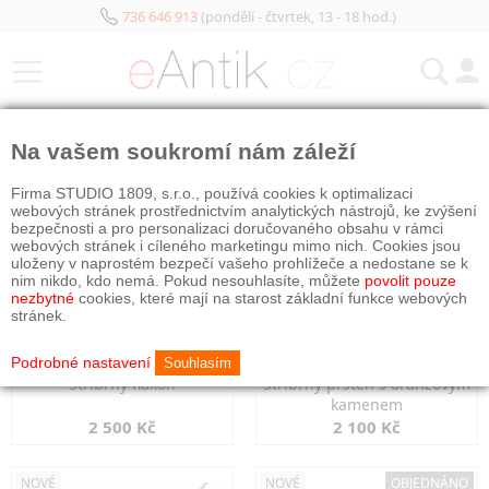
736 646 913
(pondělí - čtvrtek, 13 - 18 hod.)
KATEGORIE
Na vašem soukromí nám záleží
NOVÉ
NOVÉ
Firma STUDIO 1809, s.r.o., používá cookies k optimalizaci
webových stránek prostřednictvím analytických nástrojů, ke zvýšení
bezpečnosti a pro personalizaci doručovaného obsahu v rámci
webových stránek i cíleného marketingu mimo nich. Cookies jsou
uloženy v naprostém bezpečí vašeho prohlížeče a nedostane se k
nim nikdo, kdo nemá. Pokud nesouhlasíte, můžete
povolit pouze
nezbytné
cookies, které mají na starost základní funkce webových
stránek.
Podrobné nastavení
Souhlasím
Stříbrný flakon
Stříbrný prsten s oranžovým
kamenem
2 500 Kč
2 100 Kč
NOVÉ
NOVÉ
OBJEDNÁNO