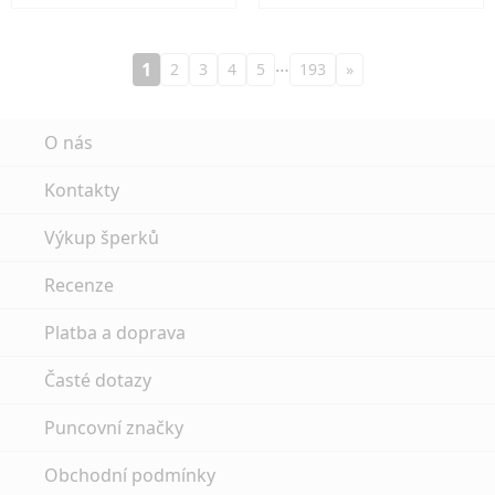
…
1
2
3
4
5
193
»
O nás
Kontakty
Výkup šperků
Recenze
Platba a doprava
Časté dotazy
Puncovní značky
Obchodní podmínky