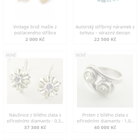
Vintage brož mašle z
Autorský stříbrný náramek s
pozlaceného stříbra
tyrkysy – výrazný design
2 000 Kč
22 500 Kč
NOVÉ
NOVÉ
Náušnice z bílého zlata s
Prsten z bílého zlata s
přírodními diamanty - 0,30
přírodními diamanty - 1,00
ct
ct
37 300 Kč
40 000 Kč