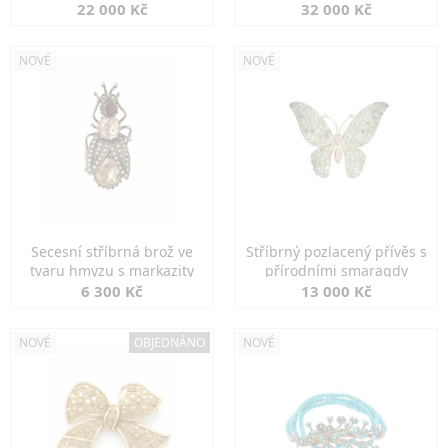
diamanty
22 000 Kč
32 000 Kč
NOVÉ
NOVÉ
Secesní stříbrná brož ve
Stříbrný pozlacený přívěs s
tvaru hmyzu s markazity
přírodními smaragdy
6 300 Kč
13 000 Kč
NOVÉ
OBJEDNÁNO
NOVÉ