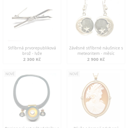
Stříbrná prvorepubliková
Závěsné stříbrné náušnice s
brož - lyže
meteoritem - měsíc
2 300 Kč
2 900 Kč
NOVÉ
NOVÉ