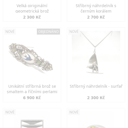
Velká oiriginální
Stříbrný náhrdelník s
geometrická brož
černým korálem
2 300 Kč
2 700 Kč
NOVÉ
OBJEDNÁNO
NOVÉ
Unikátní stříbrná brož se
Stříbrný náhrdelník - surfař
smaltem a říčními perlami
6 900 Kč
2 300 Kč
NOVÉ
NOVÉ