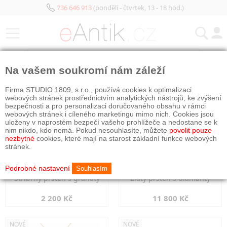
736 646 913
(pondělí - čtvrtek, 13 - 18 hod.)
KATEGORIE
Na vašem soukromí nám záleží
NOVÉ
NOVÉ
Firma STUDIO 1809, s.r.o., používá cookies k optimalizaci
webových stránek prostřednictvím analytických nástrojů, ke zvýšení
bezpečnosti a pro personalizaci doručovaného obsahu v rámci
webových stránek i cíleného marketingu mimo nich. Cookies jsou
uloženy v naprostém bezpečí vašeho prohlížeče a nedostane se k
nim nikdo, kdo nemá. Pokud nesouhlasíte, můžete
povolit pouze
nezbytné
cookies, které mají na starost základní funkce webových
stránek.
Podrobné nastavení
Souhlasím
Stříbrný prsten s granáty
Zlatý prsten s diamanty
2 200 Kč
11 800 Kč
NOVÉ
NOVÉ