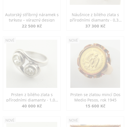
Autorský stříbrný náramek s
Náušnice z bílého zlata s
tyrkysy – výrazný design
přírodními diamanty - 0,30
ct
22 500 Kč
37 300 Kč
NOVÉ
NOVÉ
Prsten z bílého zlata s
Prsten se zlatou mincí Dos
přírodními diamanty - 1,00
Medio Pesos, rok 1945
ct
40 000 Kč
15 600 Kč
NOVÉ
NOVÉ