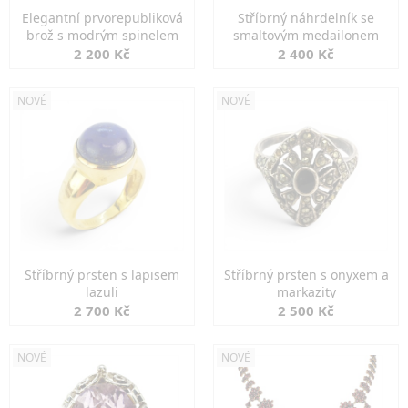
Elegantní prvorepubliková
Stříbrný náhrdelník se
brož s modrým spinelem
smaltovým medailonem
2 200 Kč
2 400 Kč
NOVÉ
NOVÉ
Stříbrný prsten s lapisem
Stříbrný prsten s onyxem a
lazuli
markazity
2 700 Kč
2 500 Kč
NOVÉ
NOVÉ