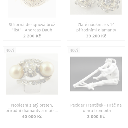
Stříbrná designová brož
Zlaté náušnice s 14
"list" - Andreas Daub
přírodními diamanty
2 200 Kč
39 200 Kč
NOVÉ
NOVÉ
Noblesní zlatý prsten,
Pexider František - Hráč na
přírodní diamanty a mořské
fujaru trombita
perly
40 000 Kč
3 000 Kč