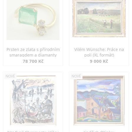
Prsten ze zlata s přírodním
Vilém Wünsche: Práce na
smaragdem a diamanty
poli (XL formát)
78 700 Kč
9 000 Kč
NOVÉ
NOVÉ