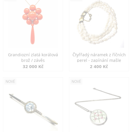
Grandiozní zlatá korálová
Čtyřřadý náramek z říčních
brož / závěs
perel - zapínání mašle
32 000 Kč
2 400 Kč
NOVÉ
NOVÉ