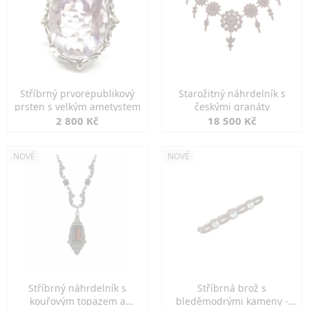
Stříbrný prvorepublikový
Starožitný náhrdelník s
prsten s velkým ametystem
českými granáty
2 800 Kč
18 500 Kč
NOVÉ
NOVÉ
Stříbrný náhrdelník s
Stříbrná brož s
kouřovým topazem a
bleděmodrými kameny -