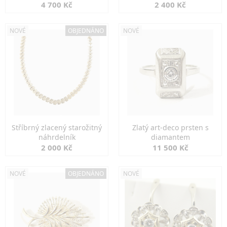
markazity
jemná elegance
4 700 Kč
2 400 Kč
NOVÉ
OBJEDNÁNO
NOVÉ
Stříbrný zlacený starožitný
Zlatý art-deco prsten s
náhrdelník
diamantem
2 000 Kč
11 500 Kč
NOVÉ
OBJEDNÁNO
NOVÉ