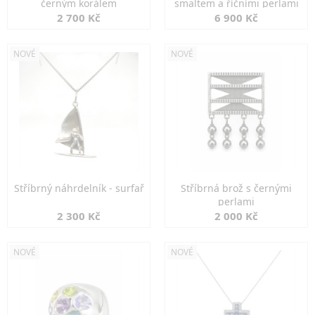
černým korálem
smaltem a říčními perlami
2 700 Kč
6 900 Kč
NOVÉ
NOVÉ
Stříbrný náhrdelník - surfař
Stříbrná brož s černými
perlami
2 300 Kč
2 000 Kč
NOVÉ
NOVÉ