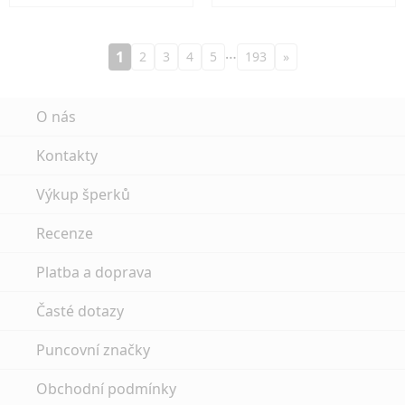
…
1
2
3
4
5
193
»
O nás
Kontakty
Výkup šperků
Recenze
Platba a doprava
Časté dotazy
Puncovní značky
Obchodní podmínky