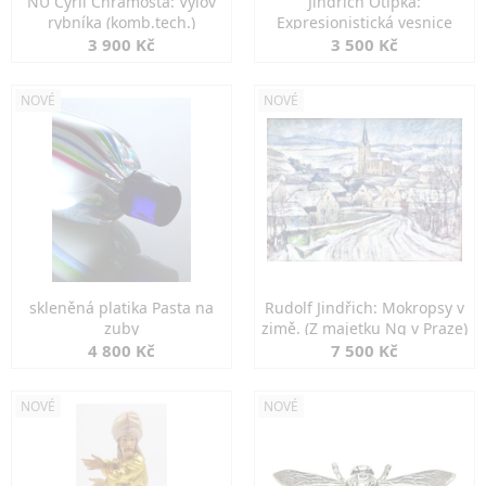
NU Cyril Chramosta: Výlov
Jindřich Otipka:
rybníka (komb.tech.)
Expresionistická vesnice
3 900 Kč
3 500 Kč
NOVÉ
NOVÉ
skleněná platika Pasta na
Rudolf Jindřich: Mokropsy v
zuby
zimě. (Z majetku Ng v Praze)
4 800 Kč
7 500 Kč
NOVÉ
NOVÉ