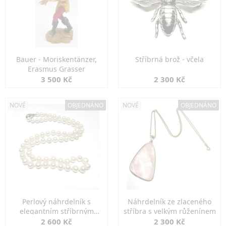
Bauer - Moriskentänzer,
Stříbrná brož - včela
Erasmus Grasser
3 500 Kč
2 300 Kč
NOVÉ
OBJEDNÁNO
NOVÉ
OBJEDNÁNO
Perlový náhrdelník s
Náhrdelník ze zlaceného
elegantním stříbrným
stříbra s velkým růženínem
zapínáním
2 600 Kč
2 300 Kč