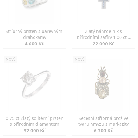
Stříbrný prsten s barevnými
Zlatý náhrdelník s
drahokamy
přírodními safíry 1,00 ct a
diamanty
4 000 Kč
22 000 Kč
NOVÉ
NOVÉ
0,75 ct Zlatý solitérní prsten
Secesní stříbrná brož ve
s přírodním diamantem
tvaru hmyzu s markazity
32 000 Kč
6 300 Kč