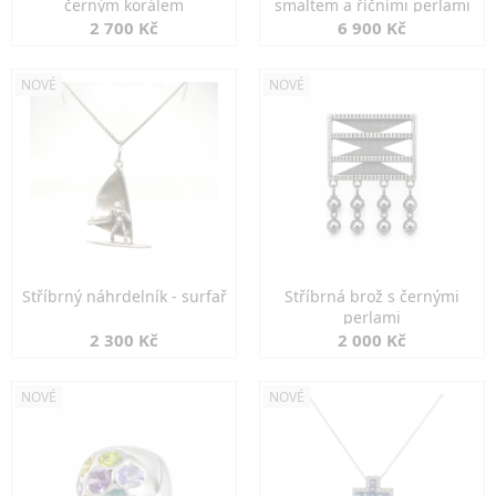
černým korálem
smaltem a říčními perlami
2 700 Kč
6 900 Kč
NOVÉ
NOVÉ
Stříbrný náhrdelník - surfař
Stříbrná brož s černými
perlami
2 300 Kč
2 000 Kč
NOVÉ
NOVÉ