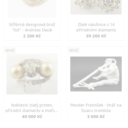
Stříbrná designová brož
Zlaté náušnice s 14
"list" - Andreas Daub
přírodními diamanty
2 200 Kč
39 200 Kč
NOVÉ
NOVÉ
Noblesní zlatý prsten,
Pexider František - Hráč na
přírodní diamanty a mořské
fujaru trombita
perly
40 000 Kč
3 000 Kč