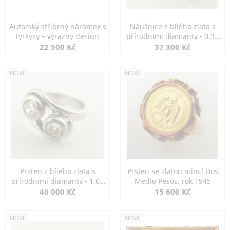
Autorský stříbrný náramek s
Náušnice z bílého zlata s
tyrkysy – výrazný design
přírodními diamanty - 0,30
ct
22 500 Kč
37 300 Kč
NOVÉ
NOVÉ
Prsten z bílého zlata s
Prsten se zlatou mincí Dos
přírodními diamanty - 1,00
Medio Pesos, rok 1945
ct
40 000 Kč
15 600 Kč
NOVÉ
NOVÉ