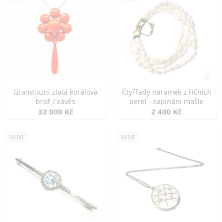
Grandiozní zlatá korálová
Čtyřřadý náramek z říčních
brož / závěs
perel - zapínání mašle
32 000 Kč
2 400 Kč
NOVÉ
NOVÉ