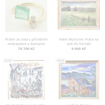
Prsten ze zlata s přírodním
Vilém Wünsche: Práce na
smaragdem a diamanty
poli (XL formát)
78 700 Kč
9 000 Kč
NOVÉ
NOVÉ