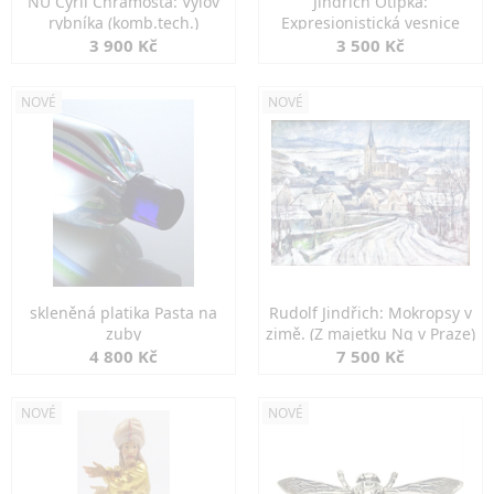
NU Cyril Chramosta: Výlov
Jindřich Otipka:
rybníka (komb.tech.)
Expresionistická vesnice
3 900 Kč
3 500 Kč
NOVÉ
NOVÉ
skleněná platika Pasta na
Rudolf Jindřich: Mokropsy v
zuby
zimě. (Z majetku Ng v Praze)
4 800 Kč
7 500 Kč
NOVÉ
NOVÉ