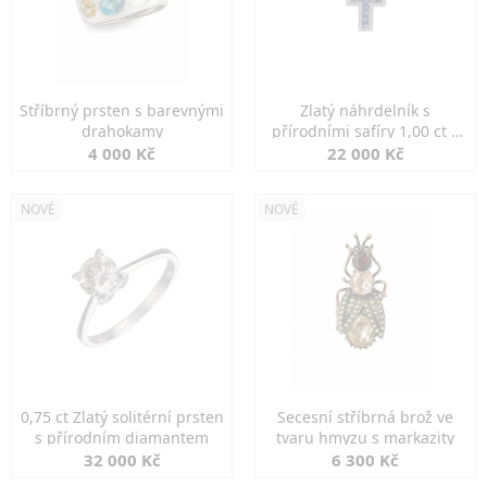
Stříbrný prsten s barevnými
Zlatý náhrdelník s
drahokamy
přírodními safíry 1,00 ct a
diamanty
4 000 Kč
22 000 Kč
NOVÉ
NOVÉ
0,75 ct Zlatý solitérní prsten
Secesní stříbrná brož ve
s přírodním diamantem
tvaru hmyzu s markazity
32 000 Kč
6 300 Kč