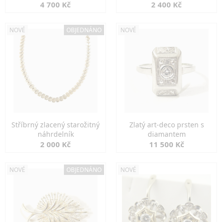
markazity
jemná elegance
4 700 Kč
2 400 Kč
NOVÉ
OBJEDNÁNO
NOVÉ
Stříbrný zlacený starožitný
Zlatý art-deco prsten s
náhrdelník
diamantem
2 000 Kč
11 500 Kč
NOVÉ
OBJEDNÁNO
NOVÉ