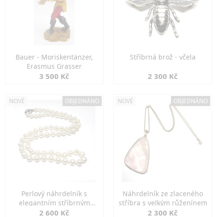
Bauer - Moriskentänzer,
Stříbrná brož - včela
Erasmus Grasser
3 500 Kč
2 300 Kč
NOVÉ
OBJEDNÁNO
NOVÉ
OBJEDNÁNO
Perlový náhrdelník s
Náhrdelník ze zlaceného
elegantním stříbrným
stříbra s velkým růženínem
zapínáním
2 600 Kč
2 300 Kč