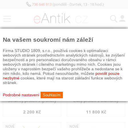
736 646 913
(pondělí - čtvrtek, 13 - 18 hod.)
KATEGORIE
Na vašem soukromí nám záleží
NOVÉ
NOVÉ
Firma STUDIO 1809, s.r.o., používá cookies k optimalizaci
webových stránek prostřednictvím analytických nástrojů, ke zvýšení
bezpečnosti a pro personalizaci doručovaného obsahu v rámci
webových stránek i cíleného marketingu mimo nich. Cookies jsou
uloženy v naprostém bezpečí vašeho prohlížeče a nedostane se k
nim nikdo, kdo nemá. Pokud nesouhlasíte, můžete
povolit pouze
nezbytné
cookies, které mají na starost základní funkce webových
stránek.
Podrobné nastavení
Souhlasím
Stříbrný prsten s granáty
Zlatý prsten s diamanty
2 200 Kč
11 800 Kč
NOVÉ
NOVÉ