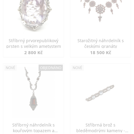
Stříbrný prvorepublikový
Starožitný náhrdelník s
prsten s velkým ametystem
českými granáty
2 800 Kč
18 500 Kč
NOVÉ
OBJEDNÁNO
NOVÉ
Stříbrný náhrdelník s
Stříbrná brož s
kouřovým topazem a
bleděmodrými kameny -