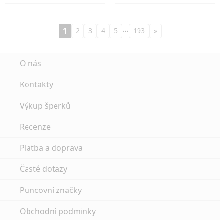
…
1
2
3
4
5
193
»
O nás
Kontakty
Výkup šperků
Recenze
Platba a doprava
Časté dotazy
Puncovní značky
Obchodní podmínky