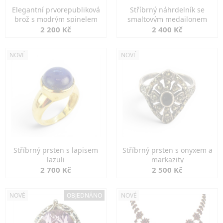
Elegantní prvorepubliková
Stříbrný náhrdelník se
brož s modrým spinelem
smaltovým medailonem
2 200 Kč
2 400 Kč
NOVÉ
NOVÉ
Stříbrný prsten s lapisem
Stříbrný prsten s onyxem a
lazuli
markazity
2 700 Kč
2 500 Kč
NOVÉ
OBJEDNÁNO
NOVÉ