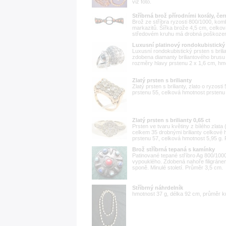
viz foto.
Stříbrná brož přírodními korály, č
Brož ze stříbra ryzosti 800/1000, ko
markazitů. Šířka brože 4,5 cm, celková
středovém kruhu má drobná poškození,
Luxusní platinový rondokubistický p
Luxusní rondokubistický prsten s brilia
zdobena diamanty briliantového brusu 
rozměry hlavy prstenu 2 x 1,6 cm, hmo
Zlatý prsten s brilianty
Zlatý prsten s brilianty, zlato o ryzost
prstenu 55, celková hmotnost prstenu 
Zlatý prsten s brilianty 0,65 ct
Prsten ve tvaru květiny z bílého zlata
celkem 35 drobnými brilianty celkové hm
prstenu 57, celková hmotnost 5,95 g. 
Brož stříbrná tepaná s kamínky
Patinované tepané stříbro Ag 800/1000
vypouklého. Zdobená nahoře filigráne
sponě. Minulé století. Průměr 3,5 cm.
Stříbrný náhrdelník
hmotnost 37 g, délka 92 cm, průměr k