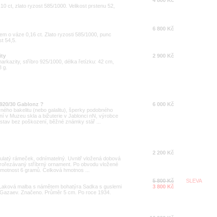
4 800 Kč
,10 ct, zlato ryzost 585/1000. Velikost prstenu 52,
6 800 Kč
em o váze 0,16 ct. Zlato ryzosti 585/1000, punc
st 54,5.
ity
2 900 Kč
arkazity, stříbro 925/1000, délka řetízku: 42 cm,
8 g.
1920/30 Gablonz ?
6 000 Kč
rného bakelitu (nebo galalitu), šperky podobného
ní v Muzeu skla a bižuterie v Jablonci nN, výrobce
stav bez poškození, běžné známky stář ...
2 200 Kč
 kulatý rámeček, odnímatelný. Uvnitř vložená dobová
 prořezávaný stříbrný ornament. Po obvodu vložené
hmotnost 6 gramů. Celková hmotnos ...
5 800 Kč
SLEVA
 Laková malba s námětem bohatýra Sadka s guslemi
3 800 Kč
 E. Gazaev. Značeno. Průměr 5 cm. Po roce 1934.