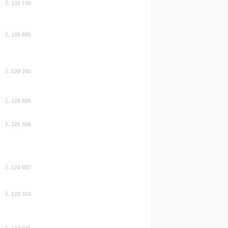
č. 131 739
č. 109 895
č. 129 260
č. 128 866
č. 125 508
č. 124 937
č. 122 315