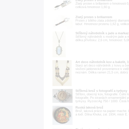
Zlatý prsten s briliantem
Zlatý prsten s briliantem o hmotnosti 0
celková hmotnost 1,60 g.
Zlatý prsten s briliantem
Prsten z bílého zlata zdobený diamant
labuť. Hmotnost prstenu 1,62 g, veliko
Stříbrný náhrdelník s jade a markaz
Stříbrný náhrdelník s modrým jade a m
délka přívěsku: 2,6 cm, hmotnost: 5,0
Art deco náhrdelník kov a bakelit, 
Starý art deco náhrdelník z kovu a če
složení jablonecké provenience k vidě
neznám. Délka ramen 21,5 cm, dobrý 
Stříbrná brož s fotografií a tyrkysy
Stříbro, obecný kov, fotografie. Čelní
fotografie. Po stranách ornamentální
tyrkysy. Ryzost Ag 750 / 1000. Čistá 
Ruská laková brož
Brož, laková práce na papier-mache.
a lodí. Dílna Kholui, zal. 1934, mistr