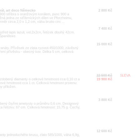
orál, art deco Německo
2 800 Kč
 900 stříbra s oranžovým korálem, punc 900 a
ožná jedna ze stříbrníckých dílen ve Pforzheimu,
měr circa 2,0 x 1,2 cm, váha brutto circ ...
7 400 Kč
třed lapis lazuli, vel.2x2cn, řetízek dlouhý 42cm.
 Španělsko.
15 000 Kč
anáty. Přívěsek ze zlata ryzosti 450/1000, závěsný
žení přívěsku - obecný kov. Délka 5 cm, celková
22 500 Kč
SLEVA
0 zdobený diamanty o celkové hmotnosti cca 0,10 ct a
19 900 Kč
ové hmotnosti cca 1 ct. Celková hmotnost prstenu:
y přiložen.
3 800 Kč
obený čtyřmi ametysty o průměru 0,6 cm. Designový
a řetízku: 67 cm. Celková hmotnost: 15,75 g. Čechy,
12 600 Kč
ilianty jednoduchého brusu, zlato 585/1000, váha 6,9g,