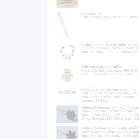
Zlatá spona
Zlatá spona, zlato o ryzosti 585/1000.
Stříbrný náramek s přívěsky a onyx
Náramek žebrák ze stříbra ryzosti 9
koulemi. Čechy - první republika. Cel
Briliantový prsten 0,65 ct
Prsten z bílého zlata ryzosti 585/1000
0,65 ct. Velikost prstenu 55, celková 
Zlatý náramek s brilianty a rubíny
Zlatý náramek s brilianty a rubíny, zl
osazen diamanty o celkové hmotnosti 1
náramku 18,5 cm.
Jehlice do kravaty s kulatými granát
Jehlice a spodní část hlavy ( osazení
část ve tvaru květu ( kytičky ) . Zdo
Střední Evropa 1870 - 1910. Délka 6,
Jehlice do kravaty s granáty - hvěz
Obecný kov, broušené granáty ( pyropy
obecného kovu. Zdobená sedmi plochý