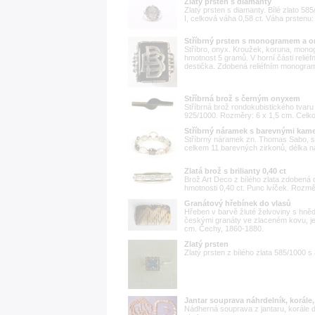
Zlatý prsten s diamanty
Zlatý prsten s diamanty. Bílé zlato 585
I, celková váha 0,58 ct. Váha prstenu: 
Stříbrný prsten s monogramem a 
Stříbro, onyx. Kroužek, koruna, monog
hmotnost 5 gramů. V horní části relié
destička. Zdobená reliéfním monogram
Stříbrná brož s černým onyxem
Stříbrná brož rondokubistického tvar
925/1000. Rozměry: 6 x 1,5 cm. Celko
Stříbrný náramek s barevnými kam
Stříbrný náramek zn. Thomas Sabo, st
celkem 11 barevných zirkonů, délka 
Zlatá brož s brilianty 0,40 ct
Brož Art Deco z bílého zlata zdobená 
hmotnosti 0,40 ct. Punc lvíček. Rozmě
Granátový hřebínek do vlasů
Hřeben v barvě žluté želvoviny s hně
českými granáty ve zlaceném kovu, je
cm. Čechy, 1860-1880.
Zlatý prsten
Zlatý prsten z bílého zlata 585/1000 s
Jantar souprava náhrdelník, korále,
Nádherná souprava z jantaru, korále d