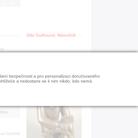
IGN
Otto Gutfreund, Námořník
ace
en
ýšení bezpečnosti a pro personalizaci doručovaného
VY
ohlížeče a nedostane se k nim nikdo, kdo nemá.
n slevy
atina
zení
GALERIE