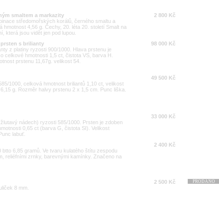
erným smaltem a markazity
2 800 Kč
mbinace středomořských korálů, černého smaltu a
 hmotnost 4,56 g. Čechy, 20. léta 20. století Smalt na
 která jsou vidět jen pod lupou.
rsten s brilianty
98 000 Kč
nty z platiny ryzosti 900/1000. Hlava prstenu je
o celkové hmotnosti 1,5 ct, čistota VS, barva H.
tnost prstenu 11,67g. velikost 54.
49 500 Kč
i 585/1000, celková hmotnost briliantů 1,10 ct, velikost
6,15 g. Rozměr halvy prstenu 2 x 1,5 cm. Punc liška.
33 000 Kč
 (žlutavý nádech) ryzosti 585/1000. Prsten je zdoben
otnosti 0,65 ct (barva G, čistota SI). Velikost
Punc labuť.
2 400 Kč
 btto 6,85 gramů. Ve tvaru kulatého štítu zespodu
m, reliéfními zrnky, barevnými kamínky. Značeno na
2 500 Kč
PRODÁNO
uliček 8 mm.