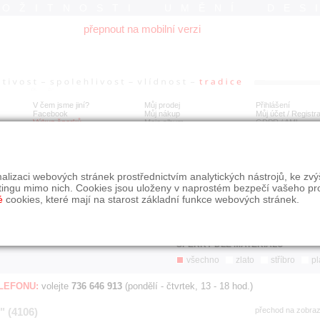
ROŽITNOSTI UMĚNÍ DES
přepnout na mobilní verzi
V čem jsme jiní?
Můj prodej
Přihlášení
Facebook
Můj nákup
Můj účet / Registr
Výkup šperků
Moje album
GDPR
/
AML
Jen poslední d
Í
alizaci webových stránek prostřednictvím analytických nástrojů, ke zv
BDOBÍ
STÁŘÍ NABÍDKY
ŘAZENÍ
SLE
tingu mimo nich. Cookies jsou uloženy v naprostém bezpečí vašeho pr
všechno
nejnovější napřed
je
é
cookies, které mají na starost základní funkce webových stránek.
jen poslední den
podle cen sestupně
jen poslední týden
jen poslední měsíc
ŠPERKY DLE MATERIÁLU
všechno
zlato
stříbro
pl
ELEFONU:
volejte
736 646 913
(pondělí - čtvrtek, 13 - 18 hod.)
" (4106)
přechod na zobra