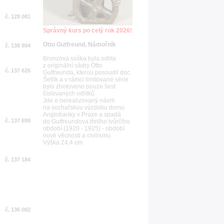
č. 128 081
Správný kurs po celý rok 2026!
Otto Gutfreund, Námořník
č. 138 894
Bronzová soška byla odlita
z originální sádry Otto
č. 137 626
Gutfreunda, kterou posoudil doc.
Šetlík a v rámci limitované série
bylo zhotoveno pouze šest
číslovaných odlitků.
Jde o nerealizovaný návrh
na sochařskou výzdobu domu
Anglobanky v Praze a spadá
č. 137 699
do Gutfreundova třetího tvůrčího
období (1920 - 1925) - období
nové věcnosti a civilismu.
Výška 24,4 cm.
č. 137 184
č. 136 082