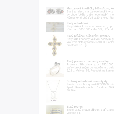
Manžetové knoflíčky 900 stříbro, k
Staré art deco manžetové knoflíčky z
výrobce (běžící zajíc nebo králík), m
Německo, druhá třetina 20. století. Roz
Zlatý náhrdelník
Zlatý křížek krásného provedení, upros
Vše zlato 585/1000 váha 3,9g. Původ
Zlatý přívěsek s českými granáty
Zlatý kříž zdobený velkými českými gr
kroužek zlato ryzosti 585/1000. Podlo
hmotnost 6,10 g.
Zlatý prsten s diamanty a safíry
Prsten z bílého zlata ryzosti 750/100
safíry broušenými do kabošonu o celk
6,23 g. Velikost 55. Posudek na kamen
Stříbrný náhrdelník s ametysty
Závěs ze stříbra ryzosti 835/1000 zd
šperk. Rozměr závěsu: 6 x 4 cm. Délk
40. léta.
Zlatý prsten
Široký zlatý prsten,přírodní safíry, br
velikost 54.