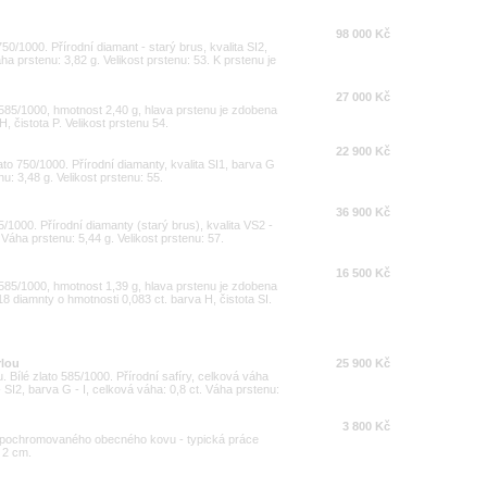
98 000 Kč
50/1000. Přírodní diamant - starý brus, kvalita SI2,
ha prstenu: 3,82 g. Velikost prstenu: 53. K prstenu je
27 000 Kč
ti 585/1000, hmotnost 2,40 g, hlava prstenu je zdobena
, čistota P. Velikost prstenu 54.
22 900 Kč
lato 750/1000. Přírodní diamanty, kvalita SI1, barva G
u: 3,48 g. Velikost prstenu: 55.
36 900 Kč
5/1000. Přírodní diamanty (starý brus), kvalita VS2 -
 Váha prstenu: 5,44 g. Velikost prstenu: 57.
16 500 Kč
ti 585/1000, hmotnost 1,39 g, hlava prstenu je zdobena
8 diamnty o hmotnosti 0,083 ct. barva H, čistota SI.
rlou
25 900 Kč
u. Bílé zlato 585/1000. Přírodní safíry, celková váha
 - SI2, barva G - I, celková váha: 0,8 ct. Váha prstenu:
3 800 Kč
 pochromovaného obecného kovu - typická práce
 2 cm.