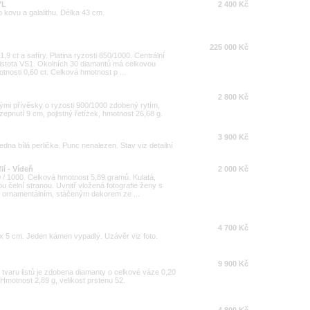
YL
2 400 Kč
kovu a galalithu. Délka 43 cm.
225 000 Kč
9 ct a safíry. Platina ryzosti 850/1000. Centrální
 čistota VS1. Okolních 30 diamantů má celkovou
tnosti 0,60 ct. Celková hmotnost p ...
2 800 Kč
mi přívěsky o ryzosti 900/1000 zdobený rytím,
zepnutí 9 cm, pojistný řetízek, hmotnost 26,68 g.
3 900 Kč
dna bílá perlička. Punc nenalezen. Stav viz detailní
ií - Vídeň
2 000 Kč
50 / 1000. Celková hmotnost 5,89 gramů. Kulatá,
ou čelní stranou. Uvnitř vložená fotografie ženy s
é ornamentálním, stáčeným dekorem ze ...
4 700 Kč
 5 cm. Jeden kámen vypadlý. Uzávěr viz foto.
9 900 Kč
e tvaru listů je zdobena diamanty o celkové váze 0,20
 Hmotnost 2,89 g, velikost prstenu 52.