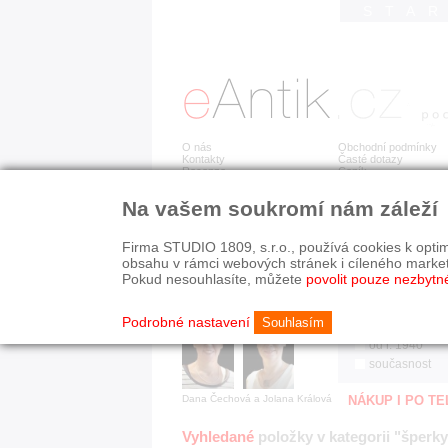
STA
O nás
Obchodní podmínky
Kontakty
Časté dotazy
Recenze
Ceník
Na vašem soukromí nám záleží
Jsme prověřená firma
RYCHLÉ HLEDÁN
V oboru působíme 22 let!
Firma STUDIO 1809, s.r.o., používá cookies k optim
Zákazníci u nás oceňují:
HISTORICKÉ O
obsahu v rámci webových stránek i cíleného marke
■ odborné zázemí
všechno
Pokud nesouhlasíte, můžete
povolit pouze nezbytn
■ bezpečné prostředí
před r. 1800
■ přátelskou atmosféru
19. stol.
Podrobné nastavení
Souhlasím
1890-1940
od r. 1940
současnost
Dana Čechová a Jolana Králová
NÁKUP I PO T
Vyhledané
položky v kategorii "šperky