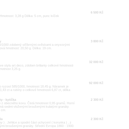
6 500 Kč
 Hmotnost: 3,28 g Délka: 5 cm, punc lvíček
y
3 800 Kč
00/1000 zdobený stříbrnými ověskami a onyxovými
ková hmotnost: 20,50 g. Délka: 19 cm.
32 000 Kč
 ve stylu art deco, zdoben brilianty celkové hmotnosti
hmotnost 3,25 g.
92 000 Kč
ato ryzost 585/1000, hmotnost 18,45 g. Náramek je
,43 ct a rubíny o celkové hmotnosti 6,87 ct, délka
y - kytička
2 300 Kč
 ) z obecného kovu. Čistá hmotnost 0,95 gramů. Horní
bená sedmi vloženými broušenými kulatými granáty.
5 cm.
da
2 300 Kč
 ) . Jehlice a spodní část uchycení ( korunka ) , z
mi broušenými granáty. Střední Evropa 1860 - 1900.