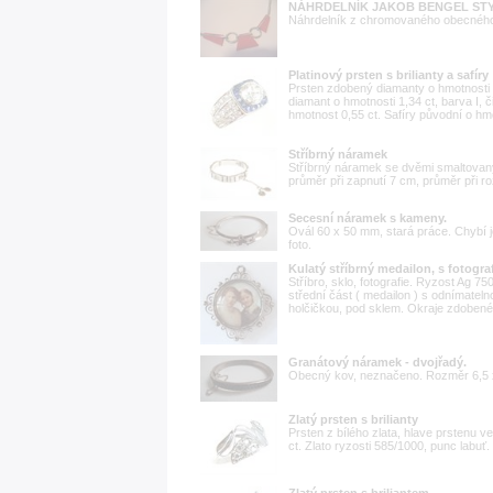
NÁHRDELNÍK JAKOB BENGEL ST
Náhrdelník z chromovaného obecného 
Platinový prsten s brilianty a safíry
Prsten zdobený diamanty o hmotnosti 1,
diamant o hmotnosti 1,34 ct, barva I,
hmotnost 0,55 ct. Safíry původní o hmo
Stříbrný náramek
Stříbrný náramek se dvěmi smaltovaný
průměr při zapnutí 7 cm, průměr při ro
Secesní náramek s kameny.
Ovál 60 x 50 mm, stará práce. Chybí je
foto.
Kulatý stříbrný medailon, s fotograf
Stříbro, sklo, fotografie. Ryzost Ag 7
střední část ( medailon ) s odnímateln
holčičkou, pod sklem. Okraje zdoben
Granátový náramek - dvojřadý.
Obecný kov, neznačeno. Rozměr 6,5 x
Zlatý prsten s brilianty
Prsten z bílého zlata, hlave prstenu v
ct. Zlato ryzosti 585/1000, punc labuť.