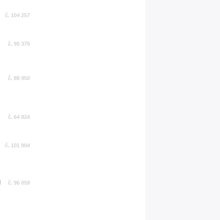
č. 104 257
č. 95 376
č. 88 950
č. 64 824
č. 101 904
č. 96 059