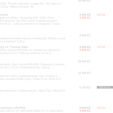
16 900 Kč
/1000. Přírodní diamanty, kvalita SI1 - SI2, barva G -
3,26 g. Velikost prstenu: 48.
onyxem
2 500 Kč
SLEVA
ram ze stříbra. Ryzost Ag 900 / 1000. Čistá
2 300 Kč
fně tvarovaný. Na čelní straně vložená onyxová
em B. B. . Celková hmotnost 5,95 gramů. Česko ...
4 800 Kč
u zdobená černým onyxem s markazity. Stříbro ryzosti
vá hmotnost: 8,25 g.
eny, zn. Thomas Sabo
6 800 Kč
SLEVA
říbro ryzosti 925/1000, do náramku je zasazeno
5 000 Kč
náramku 15 cm. Celková hmotnost 41,44 g.
29 000 Kč
diamanty. Zlato ryzosti 585/1000. Diamanty o celkové
ry 4,8 x 1,2 cm. Hmotnost brože: 6,36 g.
11 000 Kč
dými skvrnami, s jedenadvaceti zuby. Ozdoba s
den montážní kolík chybí. Výška 6 cm, šířka 10,5
6 100 Kč
PRODÁNO
 akvamarínem a bílými zirkony. Váha 2,8g, velikost 54
 náušnice, přívěšek.
5 900 Kč
SLEVA
élka 200 cm (!), náhrdelník délka 47 cm. Bezvadné,
4 900 Kč