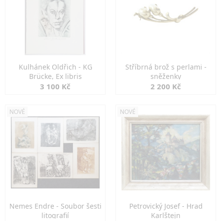
Kulhánek Oldřich - KG
Stříbrná brož s perlami -
Brücke, Ex libris
sněženky
3 100 Kč
2 200 Kč
NOVÉ
NOVÉ
Nemes Endre - Soubor šesti
Petrovický Josef - Hrad
litografií
Karlštejn