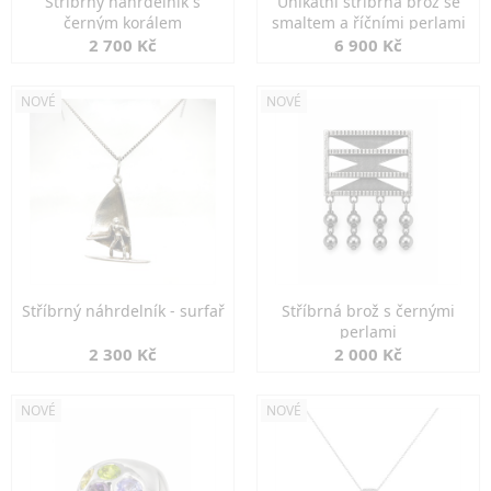
Stříbrný náhrdelník s
Unikátní stříbrná brož se
černým korálem
smaltem a říčními perlami
2 700 Kč
6 900 Kč
NOVÉ
NOVÉ
Stříbrný náhrdelník - surfař
Stříbrná brož s černými
perlami
2 300 Kč
2 000 Kč
NOVÉ
NOVÉ