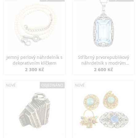
Jemný perlový náhrdelník s
Stříbrný prvorepublikový
dekorativním klíčkem
náhrdelník s modrým
spinelem
2 300 Kč
2 600 Kč
NOVÉ
OBJEDNÁNO
NOVÉ