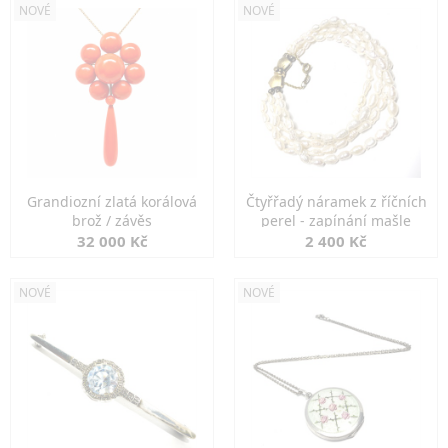
NOVÉ
NOVÉ
Grandiozní zlatá korálová
Čtyřřadý náramek z říčních
brož / závěs
perel - zapínání mašle
32 000 Kč
2 400 Kč
NOVÉ
NOVÉ