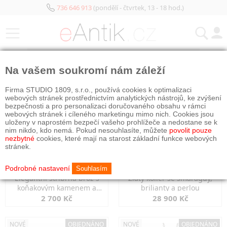
736 646 913
(pondělí - čtvrtek, 13 - 18 hod.)
KATEGORIE
Na vašem soukromí nám záleží
NOVÉ
OBJEDNÁNO
NOVÉ
OBJEDNÁNO
Firma STUDIO 1809, s.r.o., používá cookies k optimalizaci
webových stránek prostřednictvím analytických nástrojů, ke zvýšení
bezpečnosti a pro personalizaci doručovaného obsahu v rámci
webových stránek i cíleného marketingu mimo nich. Cookies jsou
uloženy v naprostém bezpečí vašeho prohlížeče a nedostane se k
nim nikdo, kdo nemá. Pokud nesouhlasíte, můžete
povolit pouze
nezbytné
cookies, které mají na starost základní funkce webových
stránek.
Podrobné nastavení
Souhlasím
Elegantní stříbrná brož s
Zlatý kolier se smaragdy,
koňakovým kamenem a
brilianty a perlou
markazity
2 700 Kč
28 900 Kč
NOVÉ
OBJEDNÁNO
NOVÉ
OBJEDNÁNO