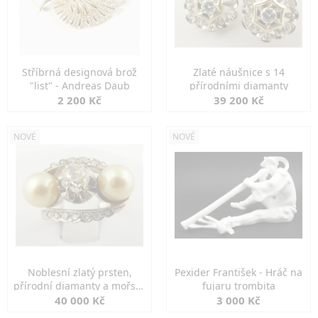
Stříbrná designová brož
Zlaté náušnice s 14
"list" - Andreas Daub
přírodními diamanty
2 200 Kč
39 200 Kč
NOVÉ
NOVÉ
Noblesní zlatý prsten,
Pexider František - Hráč na
přírodní diamanty a mořské
fujaru trombita
perly
40 000 Kč
3 000 Kč