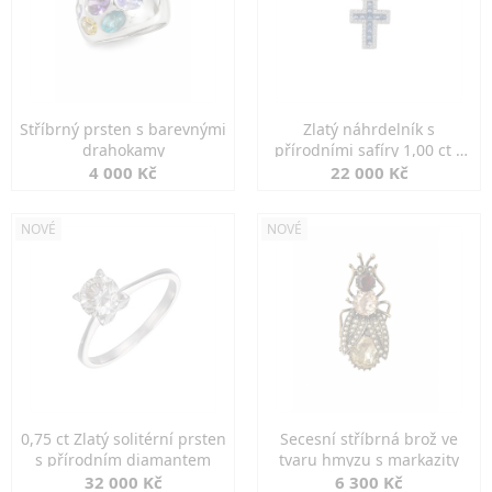
Stříbrný prsten s barevnými
Zlatý náhrdelník s
drahokamy
přírodními safíry 1,00 ct a
diamanty
4 000 Kč
22 000 Kč
NOVÉ
NOVÉ
0,75 ct Zlatý solitérní prsten
Secesní stříbrná brož ve
s přírodním diamantem
tvaru hmyzu s markazity
32 000 Kč
6 300 Kč