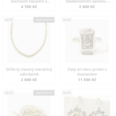
kouřovým topazem a
bleděmodrými kameny -
markazity
jemná elegance
4 700 Kč
2 400 Kč
NOVÉ
OBJEDNÁNO
NOVÉ
Stříbrný zlacený starožitný
Zlatý art-deco prsten s
náhrdelník
diamantem
2 000 Kč
11 500 Kč
NOVÉ
OBJEDNÁNO
NOVÉ