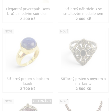
Elegantní prvorepubliková
Stříbrný náhrdelník se
brož s modrým spinelem
smaltovým medailonem
2 200 Kč
2 400 Kč
NOVÉ
NOVÉ
Stříbrný prsten s lapisem
Stříbrný prsten s onyxem a
lazuli
markazity
2 700 Kč
2 500 Kč
NOVÉ
OBJEDNÁNO
NOVÉ