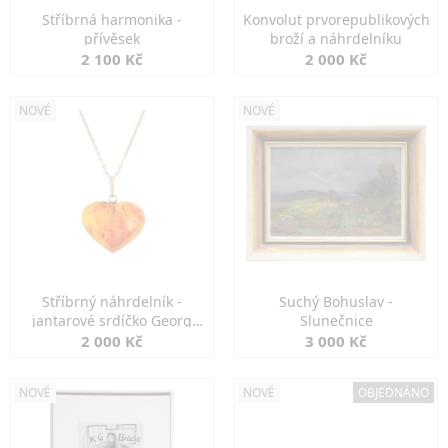
Stříbrná harmonika -
Konvolut prvorepublikových
přívěsek
broží a náhrdelníku
2 100 Kč
2 000 Kč
NOVÉ
NOVÉ
Stříbrný náhrdelník -
Suchý Bohuslav -
jantarové srdíčko Georg
Slunečnice
Kramer
2 000 Kč
3 000 Kč
NOVÉ
NOVÉ
OBJEDNÁNO