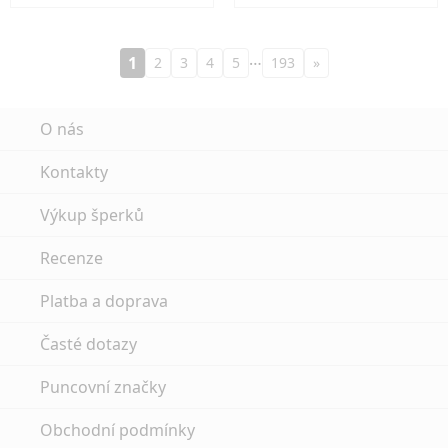
…
1
2
3
4
5
193
»
O nás
Kontakty
Výkup šperků
Recenze
Platba a doprava
Časté dotazy
Puncovní značky
Obchodní podmínky