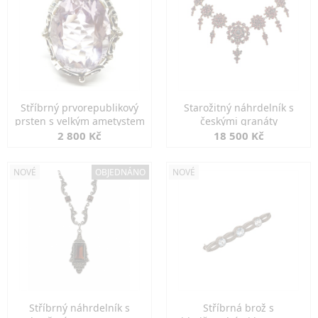
Stříbrný prvorepublikový
Starožitný náhrdelník s
prsten s velkým ametystem
českými granáty
2 800 Kč
18 500 Kč
NOVÉ
OBJEDNÁNO
NOVÉ
Stříbrný náhrdelník s
Stříbrná brož s