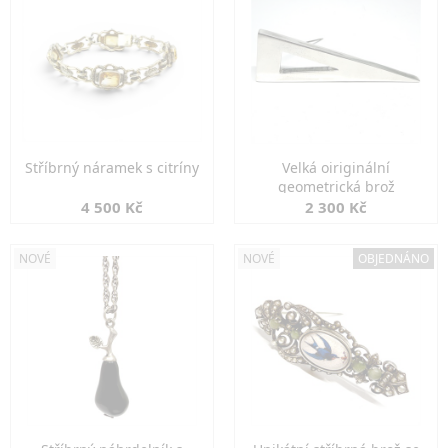
Stříbrný náramek s citríny
Velká oiriginální
geometrická brož
4 500 Kč
2 300 Kč
NOVÉ
NOVÉ
OBJEDNÁNO