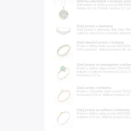
Stříbrný náhrdelník s modrým spin
Náhrdelník ze stříbra ryzosti 800/10
řetízku 51 cm. Průměr závěsu 3,7 cm.
Zlatý prsten s diamanty
Zlatý prsten s diamanty. Bílé zlato 750/
celková váha 0,4 ct (centrální diamant 
Zlatý alianční prsten s brilianty
Prsten z bílého zlata ryzosti 585/1000 
VVS a barva F. Velikost prstenu 55, c
Zlatý prsten se smaragdem a brilia
Prsten z bílého zlata ryzosti 750/10
brilianty o celkové hmotnosti 0,10 ct, 
hmotnost 2,27 g.
Zlatý prsten s brilianty
Prsten z růžového zlata ryzosti 750/1
hmotnosti 0,25 ct. Velikost prstenu 57
Zlatý prsten se safírem a briliantky
Prsten z bílého zlata ryzosti 585/1000 
(celkem 0,10 ct). Velikost prstenu 53,