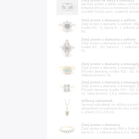
Zlatý prsten se safíry a diamanty
dámský prsten z bílého zlata s přírod
briliantového brusu o hmotnosti 0,61 c
pozdější český punc; znalecký posude
Zlatý prsten s diamanty a safírem
Zlatý prsten s diamanty a safírem. Bílé
kvalita SI1 - I1, barva G - I, celková 
56.
Zlatý prsten s diamanty a safírem
Zlatý prsten s diamanty a safírem. Žlut
kvalita SI1 - SI2, barva G - I, celková
51.
Zlatý prsten s diamanty a smaragd
Zlatý prsten s diamanty a smaragdy. Ž
Přírodní diamanty, kvalita VS2 - SI1, b
Velikost prstenu: 51.
Zlatý prsten s diamanty a smaragd
Zlatý prsten s diamanty a smaragdy. Ž
Přírodní diamanty, kvalita VS2 - SI1, b
ct). Váha prstenu: 2,9 g. Velikost prste
Stříbrný náhrdelník
Secesní náhrdelník ze stříbra ryzost
almandinem broušeným do slzy a čir
s očkem 2,3 x 0,9 cm.
Zlatý prsten s diamanty
Zlatý prsten s diamanty. Bílé a žluté zl
barva G - I, celková váha 0,3 ct. Váha 