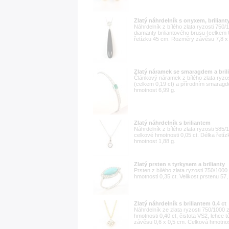
Zlatý náhrdelník s onyxem, briliant
Náhrdelník z bílého zlata ryzosti 750
diamanty briliantového brusu (celkem 
řetízku 45 cm. Rozměry závěsu 7,8 x
Zlatý náramek se smaragdem a bril
Článkový náramek z bílého zlata ryzo
(celkem 0,19 ct) a přírodním smaragd
hmotnost 6,99 g.
Zlatý náhrdelník s briliantem
Náhrdelník z bílého zlata ryzosti 585
celkové hmotnosti 0,05 ct. Délka řet
hmotnost 1,88 g.
Zlatý prsten s tyrkysem a brilianty
Prsten z bílého zlata ryzosti 750/1000
hmotnosti 0,35 ct. Velikost prstenu 57
Zlatý náhrdelník s briliantem 0,4 ct
Náhrdelník ze zlata ryzosti 750/1000
hmotnosti 0,40 ct, čistota VS2, lehce
závěsu 0,6 x 0,5 cm. Celková hmotnos