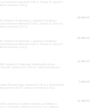
ová hmotnosti diamantů 0,98 ct, čistota SI, barva H.
lková hmotnost 3,60 g.
25 000 Kč
1000 zdobené 78 diamanty v zajímavé kombinaci
ová hmotnosti diamantů 0,58 ct, čistota SI, barva H.
lková hmotnost 3,27 g.
25 000 Kč
1000 zdobené 80 diamanty v zajímavé kombinaci
ová hmotnosti diamantů 0,62 ct, čistota SI, barva H.
lková hmotnost 3,42 g.
12 500 Kč
/1000 zdobený 24 diamanty briliantového brusu
m. Rozměr závěsu 0,8 x 0,8 cm. Celková hmotnost
7 800 Kč
 zdobí přírodní topaz hmotnosti 0,40 ct a 16 drobných
elikost prstenu 56-57, celková hmotnost 2,19 g.
11 300 Kč
1000 zdobené 2 oválnými perlami a 2 brilianty o
 barvy G. Rozměry náušnice 1,4 x 0,7 cm, celková