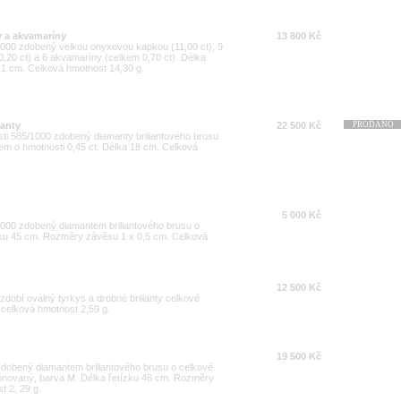
y a akvamaríny
13 800 Kč
/1000 zdobený velkou onyxovou kapkou (11,00 ct), 9
0,20 ct) a 6 akvamaríny (celkem 0,70 ct). Délka
 1 cm. Celková hmotnost 14,30 g.
ianty
22 500 Kč
PRODÁNO
sti 585/1000 zdobený diamanty briliantového brusu
em o hmotnosti 0,45 ct. Délka 18 cm. Celková
5 000 Kč
/1000 zdobený diamantem briliantového brusu o
ízku 45 cm. Rozměry závěsu 1 x 0,5 cm. Celková
12 500 Kč
 zdobí oválný tyrkys a drobné brilianty celkové
, celková hmotnost 2,59 g.
19 500 Kč
 zdobený diamantem briliantového brusu o celkové
 tónovaný, barva M. Délka řetízku 46 cm. Rozměry
t 2, 29 g.