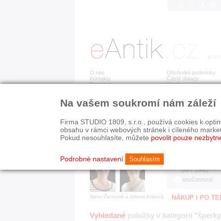
STA
O nás
Obchodní podmínky
Kontakty
Časté dotazy
Recenze
Ceník
Na vašem soukromí nám záleží
Jsme prověřená firma
RYCHLÉ HLEDÁN
V oboru působíme 22 let!
Firma STUDIO 1809, s.r.o., používá cookies k optim
Zákazníci u nás oceňují:
HISTORICKÉ O
obsahu v rámci webových stránek i cíleného marke
■ odborné zázemí
všechno
Pokud nesouhlasíte, můžete
povolit pouze nezbytn
■ bezpečné prostředí
před r. 1800
■ přátelskou atmosféru
19. stol.
Podrobné nastavení
Souhlasím
1890-1940
od r. 1940
současnost
Dana Čechová a Jolana Králová
NÁKUP I PO T
Vyhledané
položky v kategorii "šperky