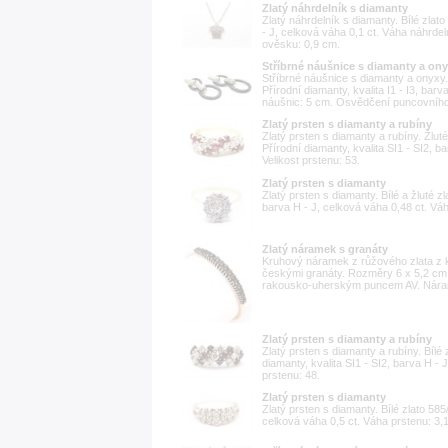
Zlatý náhrdelník s diamanty
Zlatý náhrdelník s diamanty. Bílé zlato
- J, celková váha 0,1 ct. Váha náhrdel
ověsku: 0,9 cm.
Stříbrné náušnice s diamanty a on
Stříbrné náušnice s diamanty a onyxy. 
Přírodní diamanty, kvalita I1 - I3, bar
náušnic: 5 cm. Osvědčení puncovního
Zlatý prsten s diamanty a rubíny
Zlatý prsten s diamanty a rubíny. Žlut
Přírodní diamanty, kvalita SI1 - SI2, b
Velikost prstenu: 53.
Zlatý prsten s diamanty
Zlatý prsten s diamanty. Bílé a žluté zl
barva H - J, celková váha 0,48 ct. Váh
Zlatý náramek s granáty
Kruhový náramek z růžového zlata z k
českými granáty. Rozměry 6 x 5,2 cm
rakousko-uherským puncem AV. Náramek
Zlatý prsten s diamanty a rubíny
Zlatý prsten s diamanty a rubíny. Bílé
diamanty, kvalita SI1 - SI2, barva H - 
prstenu: 48.
Zlatý prsten s diamanty
Zlatý prsten s diamanty. Bílé zlato 585/
celková váha 0,5 ct. Váha prstenu: 3,1