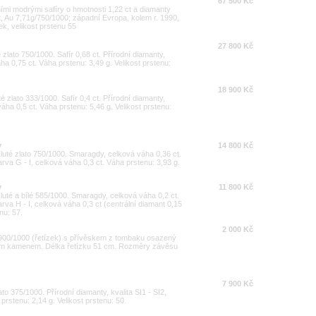
67 500 Kč
ními modrými safíry o hmotnosti 1,22 ct a diamanty
t, Au 7,71g/750/1000; západní Evropa, kolem r. 1990,
k, velikost prstenu 55
27 800 Kč
 zlato 750/1000. Safír 0,68 ct. Přírodní diamanty,
váha 0,75 ct. Váha prstenu: 3,49 g. Velikost prstenu:
18 900 Kč
é zlato 333/1000. Safír 0,4 ct. Přírodní diamanty,
 váha 0,5 ct. Váha prstenu: 5,46 g. Velikost prstenu:
y
14 800 Kč
luté zlato 750/1000. Smaragdy, celková váha 0,36 ct.
arva G - I, celková váha 0,3 ct. Váha prstenu: 3,93 g.
y
11 800 Kč
luté a bílé 585/1000. Smaragdy, celková váha 0,2 ct.
arva H - I, celková váha 0,3 ct (centrální diamant 0,15
nu: 57.
2 000 Kč
i 900/1000 (řetízek) s přívěskem z tombaku osazený
ým kamenem. Délka řetízku 51 cm. Rozměry závěsu
7 900 Kč
ato 375/1000. Přírodní diamanty, kvalita SI1 - SI2,
prstenu: 2,14 g. Velikost prstenu: 50.