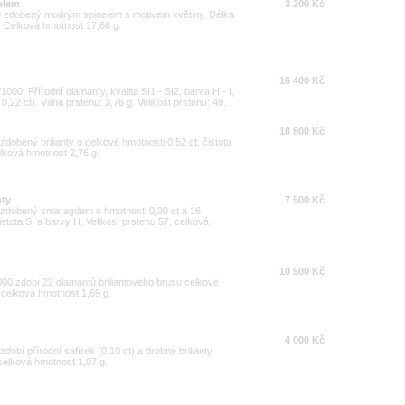
elem
3 200 Kč
00 zdobený modrým spinelem s motivem květiny. Délka
 Celková hmotnost 17,66 g.
16 400 Kč
1000. Přírodní diamanty, kvalita SI1 - SI2, barva H - I,
0,22 ct). Váha prstenu: 3,76 g. Velikost prstenu: 49.
18 800 Kč
zdobený brilianty o celkové hmotnosti 0,52 ct, čistota
elková hmotnost 2,76 g.
nty
7 500 Kč
00 zdobený smaragdem o hmotnosti 0,30 ct a 16
čistota SI a barvy H. Velikost prstenu 57, celková
10 500 Kč
000 zdobí 22 diamantů briliantového brusu celkové
, celková hmotnost 1,69 g.
4 000 Kč
zdobí přírodní safírek (0,10 ct) a drobné brilianty
 celková hmotnost 1,07 g.