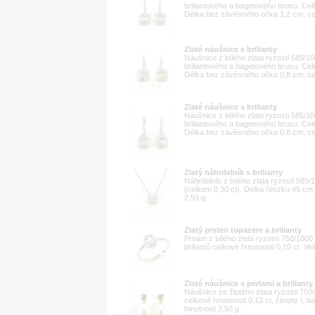
briliantového a bagetového brusu. Celk
Délka bez závěsného očka 1,2 cm, ce
Zlaté náušnice s brilianty
Náušnice z bílého zlata ryzosti 585/
briliantového a bagetového brusu. Celk
Délka bez závěsného očka 0,8 cm, ce
Zlaté náušnice s brilianty
Náušnice z bílého zlata ryzosti 585/
briliantového a bagetového brusu. Celk
Délka bez závěsného očka 0,8 cm, ce
Zlatý náhrdelník s brilianty
Náhrdelník z bílého zlata ryzosti 585
(celkem 0,30 ct). Délka řetízku 45 c
2,59 g.
Zlatý prsten topazem a brilianty
Prsten z bílého zlata ryzosti 750/1000
briliantů celkové hmotnosti 0,10 ct. V
Zlaté náušnice s perlami a brilianty
Náušnice ze žlutého zlata ryzosti 750/
celkové hmotnosti 0,13 ct, čistoty I,
hmotnost 2,50 g.