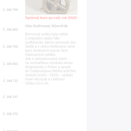
č. 166 700
Správný kurs po celý rok 2026!
Otto Gutfreund, Námořník
č. 166 603
Bronzová soška byla odlita
z originální sádry Otto
Gutfreunda, kterou posoudil doc.
Šetlík a v rámci limitované série
č. 166 750
bylo zhotoveno pouze šest
číslovaných odlitků.
Jde o nerealizovaný návrh
na sochařskou výzdobu domu
č. 166 653
Anglobanky v Praze a spadá
do Gutfreundova třetího tvůrčího
období (1920 - 1925) - období
nové věcnosti a civilismu.
č. 166 711
Výška 24,4 cm.
č. 166 237
č. 166 272