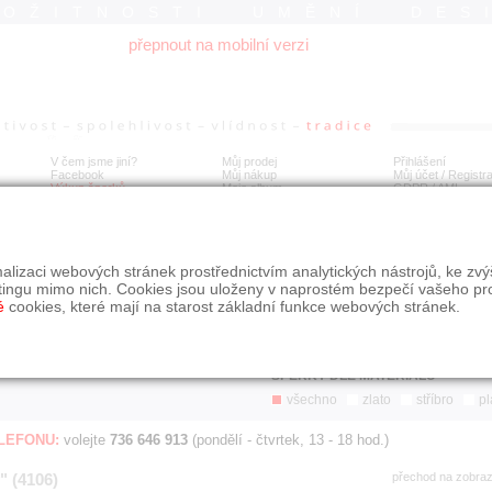
ROŽITNOSTI UMĚNÍ DES
přepnout na mobilní verzi
V čem jsme jiní?
Můj prodej
Přihlášení
Facebook
Můj nákup
Můj účet / Registr
Výkup šperků
Moje album
GDPR
/
AML
Jen poslední d
Í
alizaci webových stránek prostřednictvím analytických nástrojů, ke zv
BDOBÍ
STÁŘÍ NABÍDKY
ŘAZENÍ
SLE
tingu mimo nich. Cookies jsou uloženy v naprostém bezpečí vašeho pr
všechno
nejnovější napřed
je
é
cookies, které mají na starost základní funkce webových stránek.
jen poslední den
podle cen sestupně
jen poslední týden
jen poslední měsíc
ŠPERKY DLE MATERIÁLU
všechno
zlato
stříbro
pl
ELEFONU:
volejte
736 646 913
(pondělí - čtvrtek, 13 - 18 hod.)
" (4106)
přechod na zobra