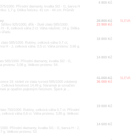
4 800 Kč
 375/1000. Přírodní diamanty, kvalita SI2 - I1, barva H
níku: 1,7 g. Délka řetízku: 41 cm - 44 cm. Průměr
yxy
28 900 Kč
SLEVA
Stříbro 925/1000, dřík - žluté zlato 585/1000.
23 900 Kč
va H - K, celková váha 2 ct. Váha náušnic: 14 g. Délka
 úřadu.
18 800 Kč
é zlato 585/1000. Rubíny, celková váha 0,7 ct,
arva H - J, celková váha: 0,5 ct. Váha prstenu: 3,66 g.
14 800 Kč
ato 585/1000. Přírodní diamanty, kvalita SI2 - I1,
a prstenu: 3,08 g. Velikost prstenu: 54.
41 000 Kč
SLEVA
once 19. století ze zlata ryzosti 585/1000 zdobený
36 000 Kč
. Celková hmotnost 14,49 g. Náramek je označen
 je opatřen pojistným řetízkem. Šperk je ...
19 600 Kč
 zlato 750/1000. Rubíny, celková váha 0,7 ct. Přírodní
J, celková váha 0,6 ct. Váha prstenu: 3,85 g. Velikost
14 600 Kč
1000. Přírodní diamanty, kvalita SI1 - I1, barva H - J,
7 g. Velikost prstenu: 53.