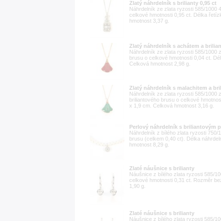
Zlatý náhrdelník s brilianty 0,95 ct
Náhrdelník ze zlata ryzosti 585/1000 
celkové hmotnosti 0,95 ct. Délka řet
hmotnost 3,37 g.
Zlatý náhrdelník s achátem a brilia
Náhrdelník ze zlata ryzosti 585/1000 
brusu o celkové hmotnosti 0,04 ct. D
Celková hmotnost 2,98 g.
Zlatý náhrdelník s malachitem a bri
Náhrdelník ze zlata ryzosti 585/1000
briliantového brusu o celkové hmotnos
x 1,9 cm. Celková hmotnost 3,16 g.
Perlový náhrdelník s briliantovým 
Náhrdelník z bílého zlata ryzosti 750
brusu (celkem 0,40 ct). Délka náhrde
hmotnost 8,29 g.
Zlaté náušnice s brilianty
Náušnice z bílého zlata ryzosti 585/
celkové hmotnosti 0,31 ct. Rozměr b
1,90 g.
Zlaté náušnice s brilianty
Náušnice z bílého zlata ryzosti 585/