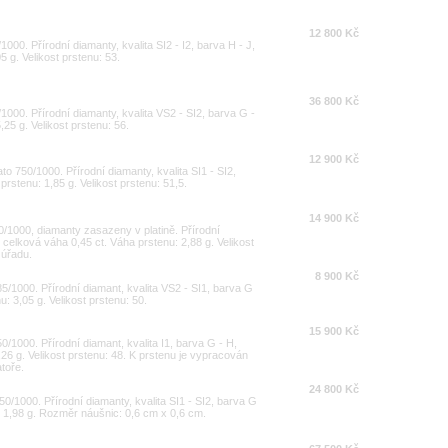
12 800 Kč
1000. Přírodní diamanty, kvalita SI2 - I2, barva H - J,
5 g. Velikost prstenu: 53.
36 800 Kč
/1000. Přírodní diamanty, kvalita VS2 - SI2, barva G -
,25 g. Velikost prstenu: 56.
12 900 Kč
ato 750/1000. Přírodní diamanty, kvalita SI1 - SI2,
prstenu: 1,85 g. Velikost prstenu: 51,5.
14 900 Kč
00/1000, diamanty zasazeny v platině. Přírodní
I, celková váha 0,45 ct. Váha prstenu: 2,88 g. Velikost
 úřadu.
8 900 Kč
85/1000. Přírodní diamant, kvalita VS2 - SI1, barva G
: 3,05 g. Velikost prstenu: 50.
15 900 Kč
0/1000. Přírodní diamant, kvalita I1, barva G - H,
26 g. Velikost prstenu: 48. K prstenu je vypracován
toře.
24 800 Kč
50/1000. Přírodní diamanty, kvalita SI1 - SI2, barva G
c: 1,98 g. Rozměr náušnic: 0,6 cm x 0,6 cm.