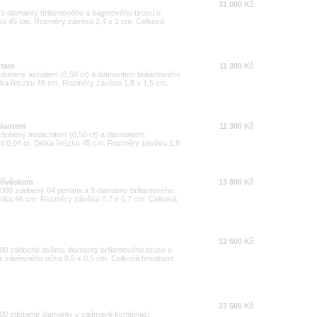
31 000 Kč
49 diamanty briliantového a bagetového brusu o
ízku 45 cm. Rozměry závěsu 2,4 x 1 cm. Celková
ntem
11 300 Kč
zdobený achátem (0,50 ct) a diamantem briliantového
élka řetízku 45 cm. Rozměry závěsu 1,8 x 1,5 cm.
liantem
11 300 Kč
 zdobený malachitem (0,50 ct) a diamantem
ti 0,04 ct. Délka řetízku 45 cm. Rozměry závěsu 1,9
přívěskem
13 800 Kč
/1000 zdobený 64 perlami a 9 diamanty briliantového
lníku 46 cm. Rozměry závěsu 0,7 x 0,7 cm. Celková
12 500 Kč
1000 zdobené dvěma diamanty briliantového brusu o
ez závěsného očka 0,5 x 0,5 cm. Celková hmotnost
37 500 Kč
1000 zdobené diamanty v zajímavé kombinaci