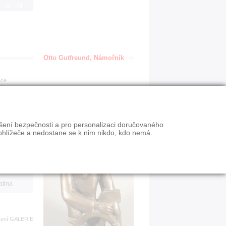
IGN
Otto Gutfreund, Námořník
ace
en
ýšení bezpečnosti a pro personalizaci doručovaného
VY
ohlížeče a nedostane se k nim nikdo, kdo nemá.
n slevy
atina
zení
GALERIE