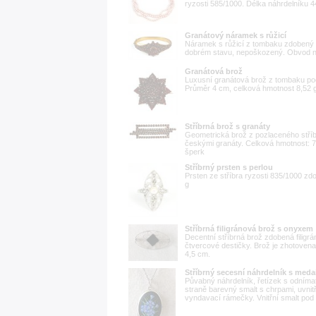
ryzosti 585/1000. Délka náhrdelníku 
Granátový náramek s růžicí
Náramek s růžicí z tombaku zdobený če
dobrém stavu, nepoškozený. Obvod n
Granátová brož
Luxusní granátová brož z tombaku pochá
Průměr 4 cm, celková hmotnost 8,52 g
Stříbrná brož s granáty
Geometrická brož z pozlaceného stříb
českými granáty. Celková hmotnost: 7
šperk
Stříbrný prsten s perlou
Prsten ze stříbra ryzosti 835/1000 zdo
g
Stříbrná filigránová brož s onyxem
Decentní stříbrná brož zdobená fili
čtvercové destičky. Brož je zhotovena
4,5 cm.
Stříbrný secesní náhrdelník s med
Půvabný náhrdelník, řetízek s odníma
straně barevný smalt s chrpami, uvnit
vyndavací rámečky. Vnitřní smalt pod 