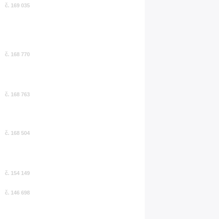
č. 169 035
č. 168 770
č. 168 763
č. 168 504
č. 154 149
č. 146 698