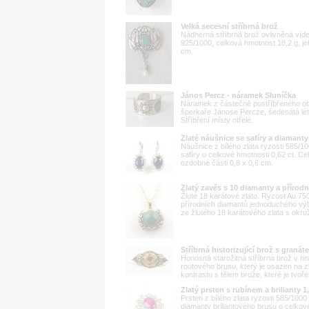
Velká secesní stříbrná brož
Nádherná stříbrná brož ovlivněná víde
925/1000, celková hmotnost 18,2 g, j
cm.
János Percz - náramek Sluníčka
Náramek z částečně postříbřeného 
šperkaře Jánose Percze, šedesátá lét
Stříbření místy otřelé.
Zlaté náušnice se safíry a diamanty
Náušnice z bílého zlata ryzosti 585/1
safíry o celkové hmotnosti 0,62 ct. C
ozdobné části 0,8 x 0,6 cm.
Zlatý zavěs s 10 diamanty a přírod
Žluté 18 karátové zlato. Ryzost Au 7
přírodních diamantů jednoduchého výbr
ze žlutého 18 karátového zlata s okr
Stříbrná historizující brož s granát
Honosná starožitná stříbrná brož v hist
routového brusu, který je osazen na 
kontrastu s tělem brože, které je tvořen
Zlatý prsten s rubínem a brilianty 1,
Prsten z bílého zlata ryzosti 585/1000
diamanty briliantového brusu o celkov