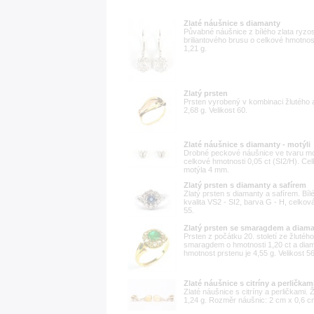
Zlaté náušnice s diamanty
Půvabné náušnice z bílého zlata ryzos
briliantového brusu o celkové hmotnos
1,21 g.
Zlatý prsten
Prsten vyrobený v kombinaci žlutého 
2,68 g. Velikost 60.
Zlaté náušnice s diamanty - motýli
Drobné peckové náušnice ve tvaru motý
celkové hmotnosti 0,05 ct (SI2/H). C
motýla 4 mm.
Zlatý prsten s diamanty a safírem
Zlatý prsten s diamanty a safírem. Bílé
kvalita VS2 - SI2, barva G - H, celková
55.
Zlatý prsten se smaragdem a diam
Prsten z počátku 20. století ze žlutéh
smaragdem o hmotnosti 1,20 ct a diama
hmotnost prstenu je 4,55 g. Velikost 56
Zlaté náušnice s citríny a perličkam
Zlaté náušnice s citríny a perličkami. 
1,24 g. Rozměr náušnic: 2 cm x 0,6 c