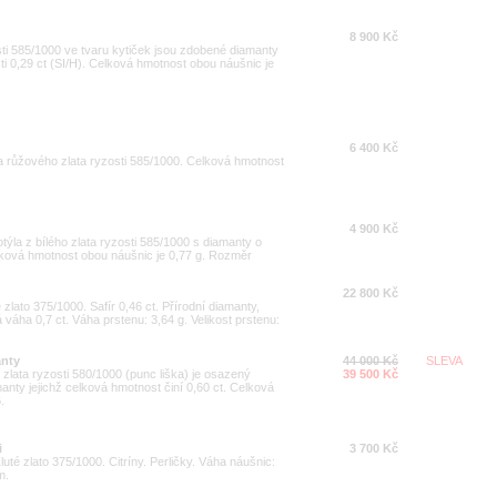
8 900 Kč
ti 585/1000 ve tvaru kytiček jsou zdobené diamanty
ti 0,29 ct (SI/H). Celková hmotnost obou náušnic je
6 400 Kč
a růžového zlata ryzosti 585/1000. Celková hmotnost
4 900 Kč
la z bílého zlata ryzosti 585/1000 s diamanty o
elková hmotnost obou náušnic je 0,77 g. Rozměr
22 800 Kč
 zlato 375/1000. Safír 0,46 ct. Přírodní diamanty,
 váha 0,7 ct. Váha prstenu: 3,64 g. Velikost prstenu:
anty
44 000 Kč
SLEVA
o zlata ryzosti 580/1000 (punc liška) je osazený
39 500 Kč
nty jejichž celková hmotnost činí 0,60 ct. Celková
.
i
3 700 Kč
Žluté zlato 375/1000. Citríny. Perličky. Váha náušnic:
m.