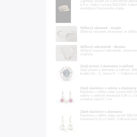
Zajímavý prsten se 3 přírodními diama
0,3 ct. Zlato o ryzosti 585/1000. Celk
osvědčení Puncovního úřadu.
Stříbrný náramek - Anglie
Stříbrný náramek zhotovený ze stříbra
Stříbrný náhrdelník - Mexiko
Stříbrný masivní náhrdelník, zhotoven
značený.
Zlatý prsten s diamanty a safírem
Zlatý prsten s diamanty a safírem. Bílé
kvalita SI1 - I1, barva H - I. Celková v
Zlaté náušnice s rubíny a diamanty
Náušnice z bílého zlata ryzosti 585/1
rubíny o celkové hmotnosti 0,65 ct. C
ozdobné části 0,7 cm.
Zlaté náušnice s diamanty
Náušnice z bílého zlata ryzosti 585/1
hmotnosti 0,16 ct (SI/H). Celková hmo