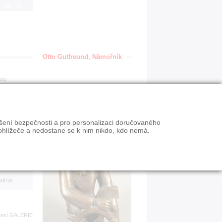
IGN
Otto Gutfreund, Námořník
ace
en
ýšení bezpečnosti a pro personalizaci doručovaného
VY
ohlížeče a nedostane se k nim nikdo, kdo nemá.
n slevy
atina
zení
GALERIE