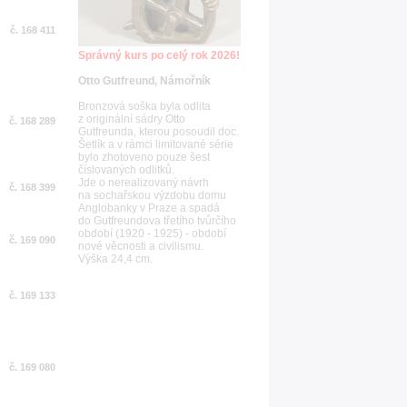
č. 168 411
Správný kurs po celý rok 2026!
Otto Gutfreund, Námořník
Bronzová soška byla odlita
z originální sádry Otto
č. 168 289
Gutfreunda, kterou posoudil doc.
Šetlík a v rámci limitované série
bylo zhotoveno pouze šest
číslovaných odlitků.
Jde o nerealizovaný návrh
č. 168 399
na sochařskou výzdobu domu
Anglobanky v Praze a spadá
do Gutfreundova třetího tvůrčího
období (1920 - 1925) - období
č. 169 090
nové věcnosti a civilismu.
Výška 24,4 cm.
č. 169 133
č. 169 080