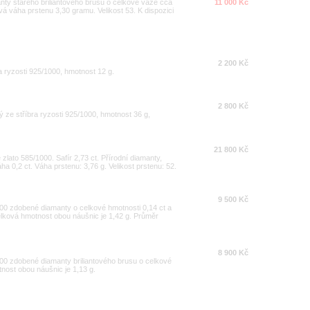
nty starého briliantového brusu o celkové váze cca
11 000 Kč
ová váha prstenu 3,30 gramu. Velikost 53. K dispozici
2 200 Kč
 ryzosti 925/1000, hmotnost 12 g.
2 800 Kč
ý ze stříbra ryzosti 925/1000, hmotnost 36 g,
21 800 Kč
 zlato 585/1000. Safír 2,73 ct. Přírodní diamanty,
áha 0,2 ct. Váha prstenu: 3,76 g. Velikost prstenu: 52.
9 500 Kč
000 zdobené diamanty o celkové hmotnosti 0,14 ct a
elková hmotnost obou náušnic je 1,42 g. Průměr
8 900 Kč
000 zdobené diamanty briliantového brusu o celkové
tnost obou náušnic je 1,13 g.