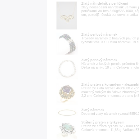
Zlatý náhrdelník s perličkami
zlatý neosecesní náhrdelník ve tvaru
perličkami, Au btto 3,60g/585/1000, z
cm, pozdější česká puncovní značka
Zlatý perlový náramek
Trojřadý náramek z tmavých pavích pe
ryzosti 585/1000. Délka náramku 19 c
Zlatý perlový náramek
Náramek z šedých perel o průměru 6-6
Délka náramku 19 cm. Celková hmotno
Zlatý prsten s korundem - alexandr
Prsten ze zlata ryzosti 460/1000 v ko
osazený velkým do fialova zbarveným 
2,2 cm. Celková hmotnost prstenu je 8,
Zlatý náramek
Decentní zlatý náramek ryzosti 585/1
Stříbrný prsten s tyrkysem
Prsten ze stříbra ryzosti 925/1000 z
Celková hmotnost: 11,66 g. Velikost 57