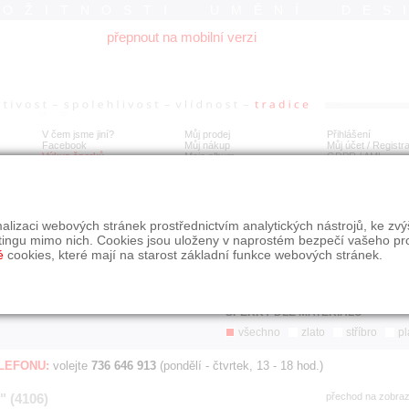
ROŽITNOSTI UMĚNÍ DES
přepnout na mobilní verzi
V čem jsme jiní?
Můj prodej
Přihlášení
Facebook
Můj nákup
Můj účet / Registr
Výkup šperků
Moje album
GDPR
/
AML
Jen poslední d
Í
alizaci webových stránek prostřednictvím analytických nástrojů, ke zv
BDOBÍ
STÁŘÍ NABÍDKY
ŘAZENÍ
SLE
tingu mimo nich. Cookies jsou uloženy v naprostém bezpečí vašeho pr
všechno
nejnovější napřed
je
é
cookies, které mají na starost základní funkce webových stránek.
jen poslední den
podle cen sestupně
jen poslední týden
jen poslední měsíc
ŠPERKY DLE MATERIÁLU
všechno
zlato
stříbro
pl
ELEFONU:
volejte
736 646 913
(pondělí - čtvrtek, 13 - 18 hod.)
" (4106)
přechod na zobra