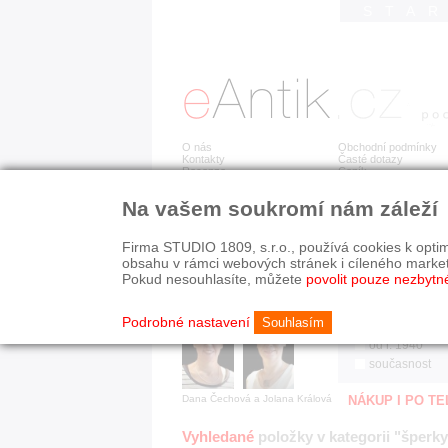
STA
O nás
Obchodní podmínky
Kontakty
Časté dotazy
Recenze
Ceník
Na vašem soukromí nám záleží
Jsme prověřená firma
RYCHLÉ HLEDÁN
V oboru působíme 22 let!
Firma STUDIO 1809, s.r.o., používá cookies k optim
Zákazníci u nás oceňují:
HISTORICKÉ O
obsahu v rámci webových stránek i cíleného marke
■ odborné zázemí
všechno
Pokud nesouhlasíte, můžete
povolit pouze nezbytn
■ bezpečné prostředí
před r. 1800
■ přátelskou atmosféru
19. stol.
Podrobné nastavení
Souhlasím
1890-1940
od r. 1940
současnost
Dana Čechová a Jolana Králová
NÁKUP I PO T
Vyhledané
položky v kategorii "šperky