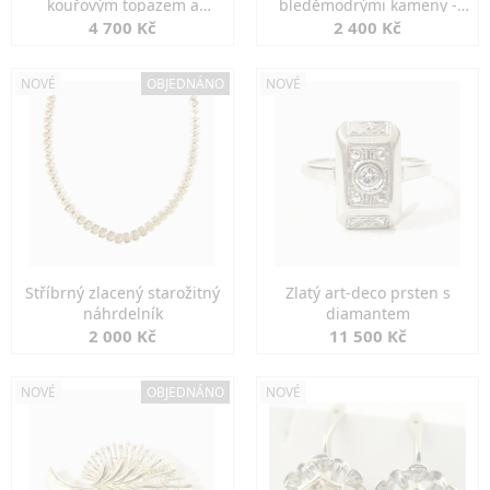
kouřovým topazem a
bleděmodrými kameny -
markazity
jemná elegance
4 700 Kč
2 400 Kč
NOVÉ
OBJEDNÁNO
NOVÉ
Stříbrný zlacený starožitný
Zlatý art-deco prsten s
náhrdelník
diamantem
2 000 Kč
11 500 Kč
NOVÉ
OBJEDNÁNO
NOVÉ