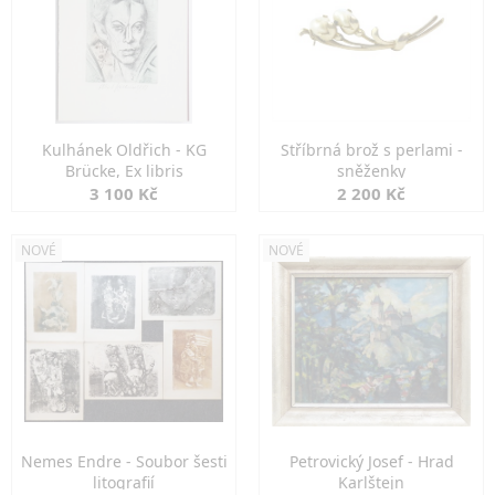
Kulhánek Oldřich - KG
Stříbrná brož s perlami -
Brücke, Ex libris
sněženky
3 100 Kč
2 200 Kč
NOVÉ
NOVÉ
Nemes Endre - Soubor šesti
Petrovický Josef - Hrad
litografií
Karlštejn