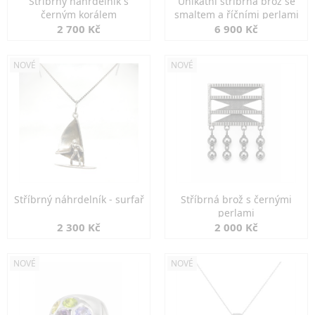
Stříbrný náhrdelník s
Unikátní stříbrná brož se
černým korálem
smaltem a říčními perlami
2 700 Kč
6 900 Kč
NOVÉ
NOVÉ
Stříbrný náhrdelník - surfař
Stříbrná brož s černými
perlami
2 300 Kč
2 000 Kč
NOVÉ
NOVÉ