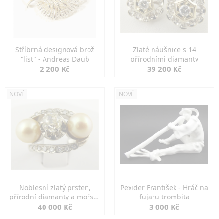
Stříbrná designová brož
Zlaté náušnice s 14
"list" - Andreas Daub
přírodními diamanty
2 200 Kč
39 200 Kč
NOVÉ
NOVÉ
Noblesní zlatý prsten,
Pexider František - Hráč na
přírodní diamanty a mořské
fujaru trombita
perly
40 000 Kč
3 000 Kč