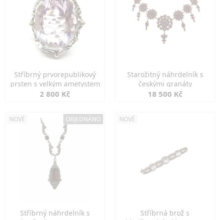
Stříbrný prvorepublikový
Starožitný náhrdelník s
prsten s velkým ametystem
českými granáty
2 800 Kč
18 500 Kč
NOVÉ
OBJEDNÁNO
NOVÉ
Stříbrný náhrdelník s
Stříbrná brož s