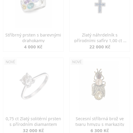
Stříbrný prsten s barevnými
Zlatý náhrdelník s
drahokamy
přírodními safíry 1,00 ct a
diamanty
4 000 Kč
22 000 Kč
NOVÉ
NOVÉ
0,75 ct Zlatý solitérní prsten
Secesní stříbrná brož ve
s přírodním diamantem
tvaru hmyzu s markazity
32 000 Kč
6 300 Kč