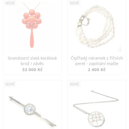
NOVÉ
NOVÉ
Grandiozní zlatá korálová
Čtyřřadý náramek z říčních
brož / závěs
perel - zapínání mašle
32 000 Kč
2 400 Kč
NOVÉ
NOVÉ