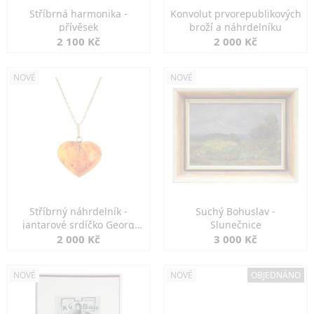
Stříbrná harmonika -
Konvolut prvorepublikových
přívěsek
broží a náhrdelníku
2 100 Kč
2 000 Kč
NOVÉ
NOVÉ
Stříbrný náhrdelník -
Suchý Bohuslav -
jantarové srdíčko Georg
Slunečnice
Kramer
2 000 Kč
3 000 Kč
NOVÉ
NOVÉ
OBJEDNÁNO