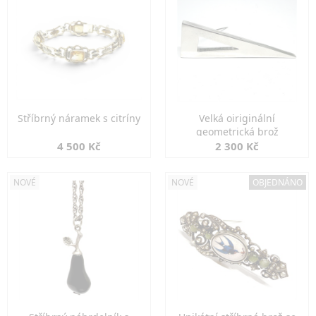
Stříbrný náramek s citríny
Velká oiriginální
geometrická brož
4 500 Kč
2 300 Kč
NOVÉ
NOVÉ
OBJEDNÁNO