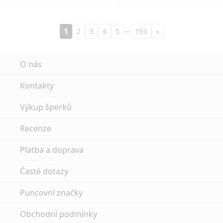
…
1
2
3
4
5
193
»
O nás
Kontakty
Výkup šperků
Recenze
Platba a doprava
Časté dotazy
Puncovní značky
Obchodní podmínky