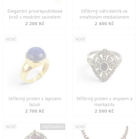
Elegantní prvorepubliková
Stříbrný náhrdelník se
brož s modrým spinelem
smaltovým medailonem
2 200 Kč
2 400 Kč
NOVÉ
NOVÉ
Stříbrný prsten s lapisem
Stříbrný prsten s onyxem a
lazuli
markazity
2 700 Kč
2 500 Kč
NOVÉ
OBJEDNÁNO
NOVÉ