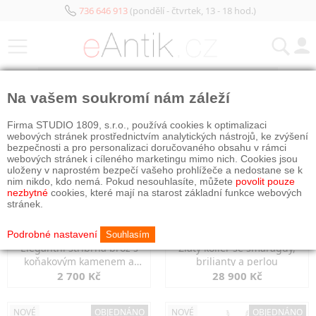
736 646 913
(pondělí - čtvrtek, 13 - 18 hod.)
KATEGORIE
Na vašem soukromí nám záleží
NOVÉ
NOVÉ
OBJEDNÁNO
Firma STUDIO 1809, s.r.o., používá cookies k optimalizaci
webových stránek prostřednictvím analytických nástrojů, ke zvýšení
bezpečnosti a pro personalizaci doručovaného obsahu v rámci
webových stránek i cíleného marketingu mimo nich. Cookies jsou
uloženy v naprostém bezpečí vašeho prohlížeče a nedostane se k
nim nikdo, kdo nemá. Pokud nesouhlasíte, můžete
povolit pouze
nezbytné
cookies, které mají na starost základní funkce webových
stránek.
Podrobné nastavení
Souhlasím
Elegantní stříbrná brož s
Zlatý kolier se smaragdy,
koňakovým kamenem a
brilianty a perlou
markazity
2 700 Kč
28 900 Kč
NOVÉ
OBJEDNÁNO
NOVÉ
OBJEDNÁNO