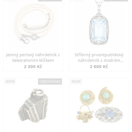
Jemný perlový náhrdelník s
Stříbrný prvorepublikový
dekorativním klíčkem
náhrdelník s modrým
spinelem
2 300 Kč
2 600 Kč
NOVÉ
OBJEDNÁNO
NOVÉ