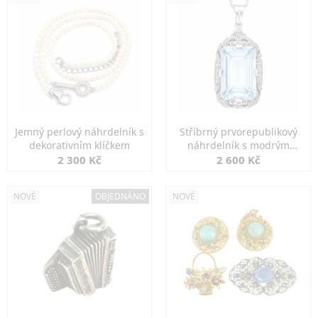
Jemný perlový náhrdelník s
Stříbrný prvorepublikový
dekorativním klíčkem
náhrdelník s modrým
spinelem
2 300 Kč
2 600 Kč
NOVÉ
OBJEDNÁNO
NOVÉ