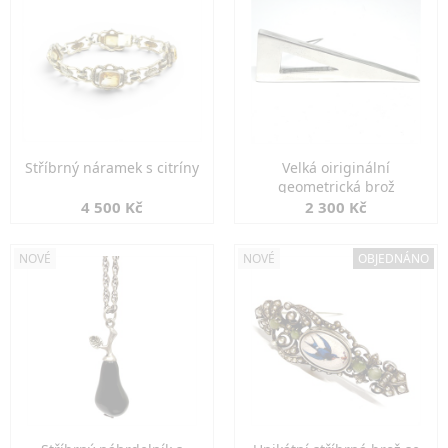
Stříbrný náramek s citríny
Velká oiriginální
geometrická brož
4 500 Kč
2 300 Kč
NOVÉ
NOVÉ
OBJEDNÁNO