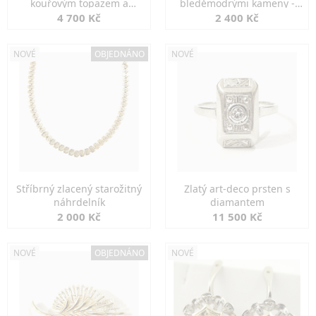
kouřovým topazem a
bleděmodrými kameny -
markazity
jemná elegance
4 700 Kč
2 400 Kč
NOVÉ
OBJEDNÁNO
NOVÉ
Stříbrný zlacený starožitný
Zlatý art-deco prsten s
náhrdelník
diamantem
2 000 Kč
11 500 Kč
NOVÉ
OBJEDNÁNO
NOVÉ