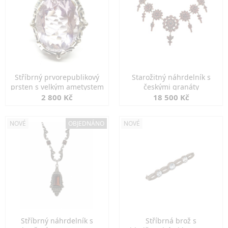
Stříbrný prvorepublikový
Starožitný náhrdelník s
prsten s velkým ametystem
českými granáty
2 800 Kč
18 500 Kč
NOVÉ
OBJEDNÁNO
NOVÉ
Stříbrný náhrdelník s
Stříbrná brož s