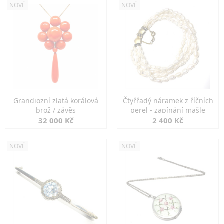
NOVÉ
NOVÉ
Grandiozní zlatá korálová
Čtyřřadý náramek z říčních
brož / závěs
perel - zapínání mašle
32 000 Kč
2 400 Kč
NOVÉ
NOVÉ