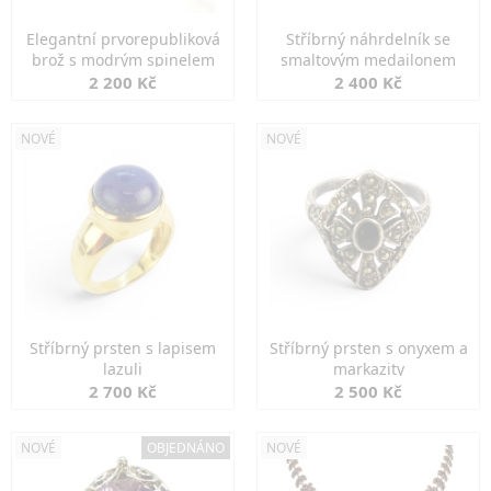
Elegantní prvorepubliková
Stříbrný náhrdelník se
brož s modrým spinelem
smaltovým medailonem
2 200 Kč
2 400 Kč
NOVÉ
NOVÉ
Stříbrný prsten s lapisem
Stříbrný prsten s onyxem a
lazuli
markazity
2 700 Kč
2 500 Kč
NOVÉ
OBJEDNÁNO
NOVÉ