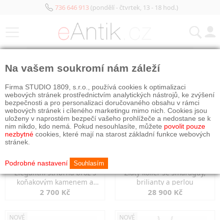
736 646 913
(pondělí - čtvrtek, 13 - 18 hod.)
KATEGORIE
Na vašem soukromí nám záleží
NOVÉ
NOVÉ
Firma STUDIO 1809, s.r.o., používá cookies k optimalizaci
webových stránek prostřednictvím analytických nástrojů, ke zvýšení
bezpečnosti a pro personalizaci doručovaného obsahu v rámci
webových stránek i cíleného marketingu mimo nich. Cookies jsou
uloženy v naprostém bezpečí vašeho prohlížeče a nedostane se k
nim nikdo, kdo nemá. Pokud nesouhlasíte, můžete
povolit pouze
nezbytné
cookies, které mají na starost základní funkce webových
stránek.
Podrobné nastavení
Souhlasím
Elegantní stříbrná brož s
Zlatý kolier se smaragdy,
koňakovým kamenem a
brilianty a perlou
markazity
2 700 Kč
28 900 Kč
NOVÉ
NOVÉ