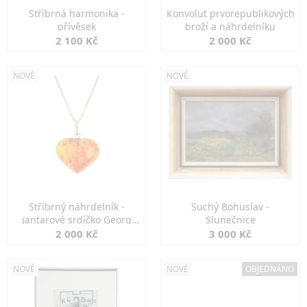
Stříbrná harmonika -
Konvolut prvorepublikových
přívěsek
broží a náhrdelníku
2 100 Kč
2 000 Kč
NOVÉ
NOVÉ
Stříbrný náhrdelník -
Suchý Bohuslav -
jantarové srdíčko Georg
Slunečnice
Kramer
2 000 Kč
3 000 Kč
NOVÉ
NOVÉ
OBJEDNÁNO