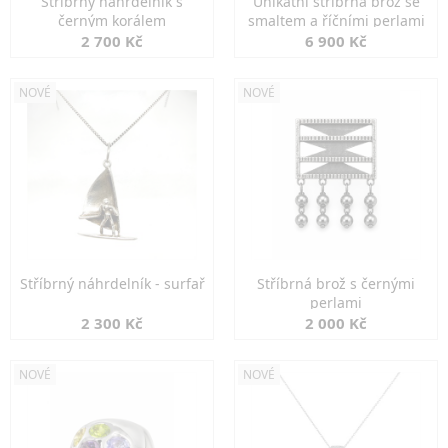
Stříbrný náhrdelník s
Unikátní stříbrná brož se
černým korálem
smaltem a říčními perlami
2 700 Kč
6 900 Kč
NOVÉ
NOVÉ
Stříbrný náhrdelník - surfař
Stříbrná brož s černými
perlami
2 300 Kč
2 000 Kč
NOVÉ
NOVÉ