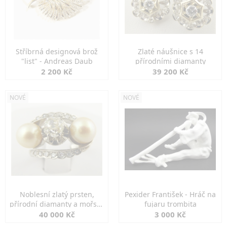
Stříbrná designová brož
Zlaté náušnice s 14
"list" - Andreas Daub
přírodními diamanty
2 200 Kč
39 200 Kč
NOVÉ
NOVÉ
Noblesní zlatý prsten,
Pexider František - Hráč na
přírodní diamanty a mořské
fujaru trombita
perly
40 000 Kč
3 000 Kč