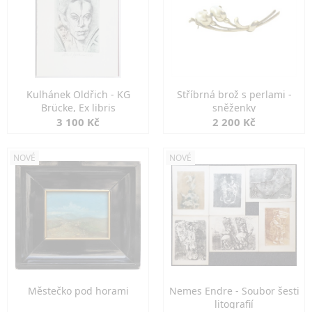
Kulhánek Oldřich - KG
Stříbrná brož s perlami -
Brücke, Ex libris
sněženky
3 100 Kč
2 200 Kč
NOVÉ
NOVÉ
Městečko pod horami
Nemes Endre - Soubor šesti
litografií