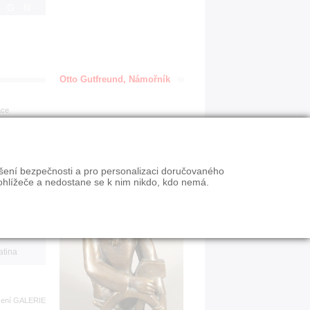
IGN
Otto Gutfreund, Námořník
ace
en
ýšení bezpečnosti a pro personalizaci doručovaného
VY
ohlížeče a nedostane se k nim nikdo, kdo nemá.
n slevy
atina
zení
GALERIE