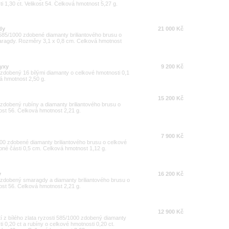
i 1,30 ct. Velikost 54. Celková hmotnost 5,27 g.
dy
21 000 Kč
i 585/1000 zdobené diamanty briliantového brusu o
maragdy. Rozměry 3,1 x 0,8 cm. Celková hmotnost
nyxy
9 200 Kč
0 zdobený 16 bílými diamanty o celkové hmotnosti 0,1
vá hmotnost 2,50 g.
15 200 Kč
0 zdobený rubíny a diamanty briliantového brusu o
kost 56. Celková hmotnost 2,21 g.
7 900 Kč
000 zdobené diamanty briliantového brusu o celkové
bné části 0,5 cm. Celková hmotnost 1,12 g.
y
16 200 Kč
0 zdobený smaragdy a diamanty briliantového brusu o
kost 56. Celková hmotnost 2,21 g.
12 900 Kč
í z bílého zlata ryzosti 585/1000 zdobený diamanty
i 0,20 ct a rubíny o celkové hmotnosti 0,20 ct.