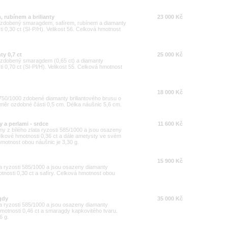
, rubínem a brilianty
23 000 Kč
00 zdobený smaragdem, safírem, rubínem a diamanty
i 0,30 ct (SI-P/H). Velikost 56. Celková hmotnost
ty 0,7 ct
25 000 Kč
00 zdobený smaragdem (0,65 ct) a diamanty
i 0,70 ct (SI-PI/H). Velikost 55. Celková hmotnost
18 000 Kč
i 750/1000 zdobené diamanty briliantového brusu o
ůměr ozdobné části 0,5 cm. Délka náušnic 5,6 cm.
 a perlami - srdce
11 600 Kč
y z bílého zlata ryzosti 585/1000 a jsou osazeny
elkové hmotnosti 0,36 ct a dále ametysty ve svém
motnost obou náušnic je 3,30 g.
15 900 Kč
ta ryzosti 585/1000 a jsou osazeny diamanty
otnosti 0,30 ct a safíry. Celková hmotnost obou
gdy
35 000 Kč
ta ryzosti 585/1000 a jsou osazeny diamanty
hmotnosti 0,46 ct a smaragdy kapkovitého tvaru.
6 g.