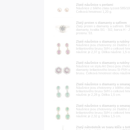
Zlaté náušnice s perlami
Náušnice z bílého zlata ryzosti 585/
Celková hmotnost 1,20 g.
Zlatý prsten s diamanty a safírem
Zlatý prsten s diamanty a safírem. Bílé
diamanty, kvalita SI1 - SI2, barva H - 
prstenu: 53.
Zlaté náušnice s diamanty a rubíny
Náušnice jsou zhotoveny ze žlutého z
briliantového brusu SI/H o celkové hm
náušnic je 2,37 g. Délka náušnic 1,5 
Zlaté náušnice s diamanty a rubíny
Náušnice ve stylu Art Deco jsou zhoto
diamanty briliantového brusu SI-PI/H 
brusu. Celková hmotnost obou náušnic
Zlaté náušnice s diamanty a smara
Náušnice jsou zhotoveny z bílého zla
briliantového brusu SI/H o celkové h
náušnic je 2,28 g. Délka 1,5 cm.
Zlaté náušnice s diamanty a smara
Náušnice jsou zhotoveny ze žlutého z
briliantového brusu SI/H o celkové h
náušnic je 2,32 g. Délka 1,5 cm.
Zlatý náhrdelník ve tvaru klíče s bri