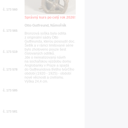
č. 173 560
Správný kurs po celý rok 2026!
Otto Gutfreund, Námořník
č. 173 565
Bronzová soška byla odlita
z originální sádry Otto
Gutfreunda, kterou posoudil doc.
Šetlík a v rámci limitované série
bylo zhotoveno pouze šest
č. 173 519
číslovaných odlitků.
Jde o nerealizovaný návrh
na sochařskou výzdobu domu
Anglobanky v Praze a spadá
do Gutfreundova třetího tvůrčího
č. 173 578
období (1920 - 1925) - období
nové věcnosti a civilismu.
Výška 24,4 cm.
č. 173 585
č. 173 581