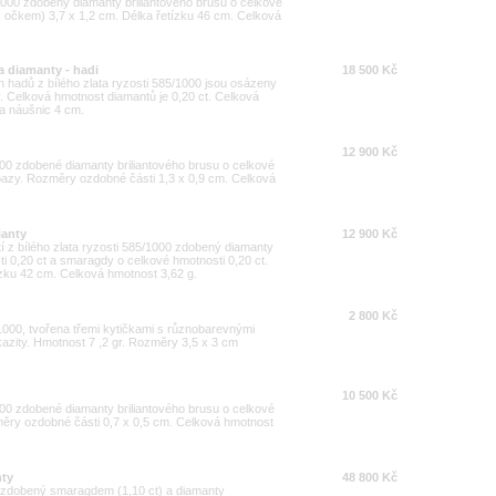
/1000 zdobený diamanty briliantového brusu o celkové
s očkem) 3,7 x 1,2 cm. Délka řetízku 46 cm. Celková
a diamanty - hadi
18 500 Kč
h hadů z bílého zlata ryzosti 585/1000 jsou osázeny
y. Celková hmotnost diamantů je 0,20 ct. Celková
ka náušnic 4 cm.
12 900 Kč
000 zdobené diamanty briliantového brusu o celkové
opazy. Rozměry ozdobné části 1,3 x 0,9 cm. Celková
ianty
12 900 Kč
í z bílého zlata ryzosti 585/1000 zdobený diamanty
ti 0,20 ct a smaragdy o celkové hmotnosti 0,20 ct.
zku 42 cm. Celková hmotnost 3,62 g.
2 800 Kč
1000, tvořena třemi kytičkami s různobarevnými
azity. Hmotnost 7 ,2 gr. Rozměry 3,5 x 3 cm
10 500 Kč
000 zdobené diamanty briliantového brusu o celkové
změry ozdobné části 0,7 x 0,5 cm. Celková hmotnost
nty
48 800 Kč
00 zdobený smaragdem (1,10 ct) a diamanty