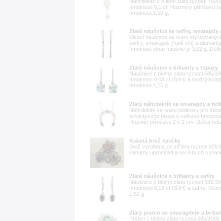
Náhrdelník z bílého zlata ryzosti 750
hmotnosti 0,1 ct. Rozměry přívěsku (
hmotnost 3,10 g.
Zlaté náušnice se safíry, smaragdy 
Visací náušnice ve tvaru stylizovanýc
safíry, smaragdy (hadí oči) a diamant
hmotnost obou náušnic je 3,02 g. Dél
Zlaté náušnice s brilianty a topazy
Náušnice z bílého zlata ryzosti 585/1
hmotnosti 0,08 ct (SI/H) a modrými t
hmotnost 4,15 g.
Zlatý náhrdelník se smaragdy a bril
Náhrdelník ve tvaru podkovy pro štěst
briliantového brusu o celkové hmotnos
Rozměr přívěsku 2 x 2 cm. Délka řetí
Krásná brož kytičky
Brož vyrobena ze stříbra ryzosti 925/
kameny uprostřed a na lístcích s mark
Zlaté náušnice s brilianty a safíry
Náušnice z bílého zlata ryzosti 585/1
hmotnosti 0,15 ct (SI/H) a safíry. Ro
1,52 g.
Zlatý prsten se smaragdem a brilia
Prsten z bílého zlata ryzosti 585/10