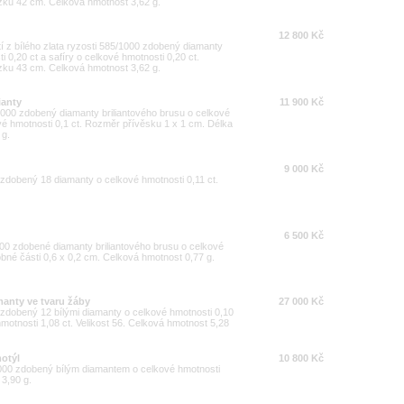
zku 42 cm. Celková hmotnost 3,62 g.
12 800 Kč
í z bílého zlata ryzosti 585/1000 zdobený diamanty
i 0,20 ct a safíry o celkové hmotnosti 0,20 ct.
zku 43 cm. Celková hmotnost 3,62 g.
ianty
11 900 Kč
/1000 zdobený diamanty briliantového brusu o celkové
vé hmotnosti 0,1 ct. Rozměr přívěsku 1 x 1 cm. Délka
 g.
9 000 Kč
0 zdobený 18 diamanty o celkové hmotnosti 0,11 ct.
6 500 Kč
000 zdobené diamanty briliantového brusu o celkové
bné části 0,6 x 0,2 cm. Celková hmotnost 0,77 g.
manty ve tvaru žáby
27 000 Kč
0 zdobený 12 bílými diamanty o celkové hmotnosti 0,10
motnosti 1,08 ct. Velikost 56. Celková hmotnost 5,28
motýl
10 800 Kč
1000 zdobený bílým diamantem o celkové hmotnosti
 3,90 g.