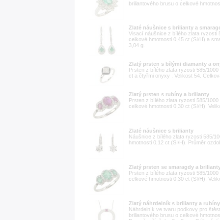
briliantového brusu o celkové hmotnost
Zlaté náušnice s brilianty a smarag
Visací náušnice z bílého zlata ryzost
celkové hmotnosti 0,45 ct (SI/H) a s
3,04 g.
Zlatý prsten s bílými diamanty a o
Prsten z bílého zlata ryzosti 585/100
ct a čtyřmi onyxy . Velikost 54. Celko
Zlatý prsten s rubíny a brilianty
Prsten z bílého zlata ryzosti 585/100
celkové hmotnosti 0,30 ct (SI/H). Veli
Zlaté náušnice s brilianty
Náušnice z bílého zlata ryzosti 585/1
hmotnosti 0,12 ct (SI/H). Průměr ozdo
Zlatý prsten se smaragdy a briliant
Prsten z bílého zlata ryzosti 585/100
celkové hmotnosti 0,30 ct (SI/H). Veli
Zlatý náhrdelník s brilianty a rubíny
Náhrdelník ve tvaru podkovy pro štěst
briliantového brusu o celkové hmotnost