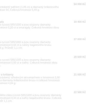
54 000 Kč
 zdobený safírem (1,85 ct) a diamanty briliantového
ikost 54. Celková hmotnost 5,49 g.
gdy
10 400 Kč
ta ryzosti 585/1000 a jsou osazeny diamanty
motnosti 0,20 ct a smaragdy. Celková hmotnost obou
27 000 Kč
ta ryzosti 585/1000 a jsou osazeny diamanty
 hmotnosti 0,64 ct a rubíny bagetového brusu.
6 g. Průměr 1,1 cm.
28 600 Kč
ta ryzosti 585/1000 a jsou osazeny diamanty
 hmotnosti 0,50 ct a safíry. Celková hmotnost obou
.
a brilianty
21 000 Kč
00 zdobený středovým akvamarínem o hmotnosti 2,00
 a diamanty briliantového brusu o celkové hmotnosti
motnost 4,84 g.
22 500 Kč
ílého zlata ryzosti 585/1000 a jsou osazeny diamanty
 hmotnosti 0,44 ct a safíry bagetového brusu. Celková
měr 1,1 cm.