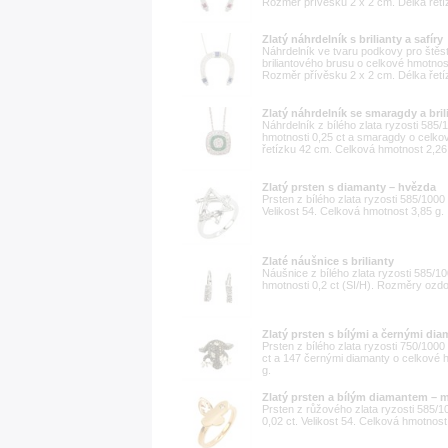
Rozměr přívěsku 2 x 2 cm. Délka řetí
Zlatý náhrdelník s brilianty a safíry
Náhrdelník ve tvaru podkovy pro štěst
briliantového brusu o celkové hmotnost
Rozměr přívěsku 2 x 2 cm. Délka řetí
Zlatý náhrdelník se smaragdy a bril
Náhrdelník z bílého zlata ryzosti 585
hmotnosti 0,25 ct a smaragdy o celko
řetízku 42 cm. Celková hmotnost 2,26
Zlatý prsten s diamanty – hvězda
Prsten z bílého zlata ryzosti 585/100
Velikost 54. Celková hmotnost 3,85 g.
Zlaté náušnice s brilianty
Náušnice z bílého zlata ryzosti 585/1
hmotnosti 0,2 ct (SI/H). Rozměry ozdo
Zlatý prsten s bílými a černými dia
Prsten z bílého zlata ryzosti 750/100
ct a 147 černými diamanty o celkové h
g.
Zlatý prsten a bílým diamantem – 
Prsten z růžového zlata ryzosti 585/
0,02 ct. Velikost 54. Celková hmotnost