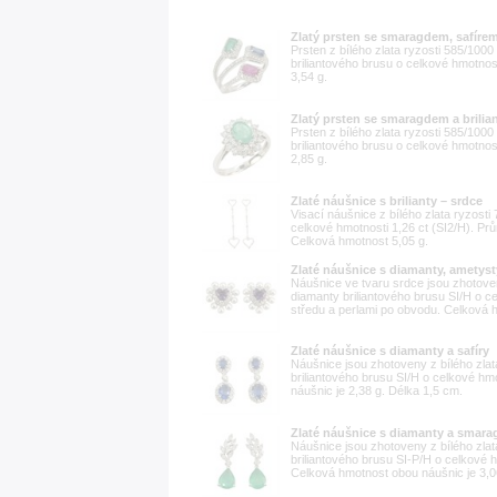
Zlatý prsten se smaragdem, safírem
Prsten z bílého zlata ryzosti 585/10
briliantového brusu o celkové hmotnost
3,54 g.
Zlatý prsten se smaragdem a brilian
Prsten z bílého zlata ryzosti 585/10
briliantového brusu o celkové hmotnost
2,85 g.
Zlaté náušnice s brilianty – srdce
Visací náušnice z bílého zlata ryzost
celkové hmotnosti 1,26 ct (SI2/H). Pr
Celková hmotnost 5,05 g.
Zlaté náušnice s diamanty, ametysty
Náušnice ve tvaru srdce jsou zhotoven
diamanty briliantového brusu SI/H o c
středu a perlami po obvodu. Celková h
Zlaté náušnice s diamanty a safíry
Náušnice jsou zhotoveny z bílého zla
briliantového brusu SI/H o celkové hm
náušnic je 2,38 g. Délka 1,5 cm.
Zlaté náušnice s diamanty a smara
Náušnice jsou zhotoveny z bílého zla
briliantového brusu SI-P/H o celkové 
Celková hmotnost obou náušnic je 3,0