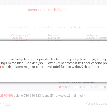
ROŽITNOSTI UMĚNÍ DES
přepnout na mobilní verzi
V čem jsme jiní?
Můj prodej
Přihlášení
Facebook
Můj nákup
Můj účet / Registr
Výkup šperků
Moje album
GDPR
/
AML
Jen poslední d
Í
alizaci webových stránek prostřednictvím analytických nástrojů, ke zv
BDOBÍ
STÁŘÍ NABÍDKY
ŘAZENÍ
SLE
tingu mimo nich. Cookies jsou uloženy v naprostém bezpečí vašeho pr
všechno
nejnovější napřed
je
é
cookies, které mají na starost základní funkce webových stránek.
jen poslední den
podle cen sestupně
jen poslední týden
jen poslední měsíc
ŠPERKY DLE MATERIÁLU
všechno
zlato
stříbro
pl
ELEFONU:
volejte
736 646 913
(pondělí - čtvrtek, 13 - 18 hod.)
" (4106)
přechod na zobra