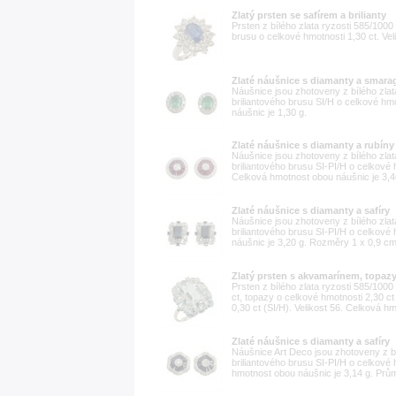
Zlatý prsten se safírem a brilianty
Prsten z bílého zlata ryzosti 585/1000
brusu o celkové hmotnosti 1,30 ct. Vel
Zlaté náušnice s diamanty a smara
Náušnice jsou zhotoveny z bílého zla
briliantového brusu SI/H o celkové h
náušnic je 1,30 g.
Zlaté náušnice s diamanty a rubíny
Náušnice jsou zhotoveny z bílého zla
briliantového brusu SI-PI/H o celkové
Celková hmotnost obou náušnic je 3,4
Zlaté náušnice s diamanty a safíry
Náušnice jsou zhotoveny z bílého zla
briliantového brusu SI-PI/H o celkové
náušnic je 3,20 g. Rozměry 1 x 0,9 cm
Zlatý prsten s akvamarínem, topazy 
Prsten z bílého zlata ryzosti 585/10
ct, topazy o celkové hmotnosti 2,30 ct
0,30 ct (SI/H). Velikost 56. Celková h
Zlaté náušnice s diamanty a safíry
Náušnice Art Deco jsou zhotoveny z b
briliantového brusu SI-PI/H o celkové
hmotnost obou náušnic je 3,14 g. Prů