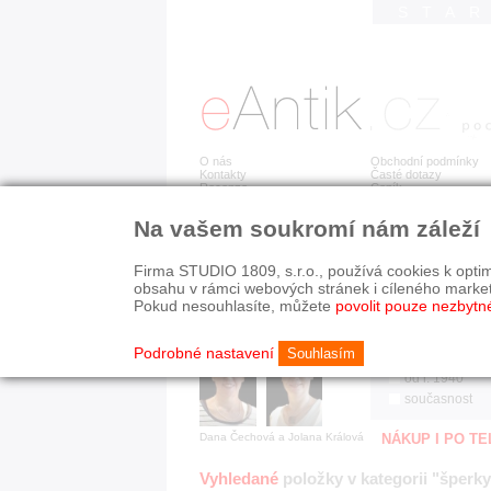
STA
O nás
Obchodní podmínky
Kontakty
Časté dotazy
Recenze
Ceník
Na vašem soukromí nám záleží
Jsme prověřená firma
RYCHLÉ HLEDÁN
V oboru působíme 22 let!
Firma STUDIO 1809, s.r.o., používá cookies k optim
Zákazníci u nás oceňují:
HISTORICKÉ O
obsahu v rámci webových stránek i cíleného marke
■ odborné zázemí
všechno
Pokud nesouhlasíte, můžete
povolit pouze nezbytn
■ bezpečné prostředí
před r. 1800
■ přátelskou atmosféru
19. stol.
Podrobné nastavení
Souhlasím
1890-1940
od r. 1940
současnost
Dana Čechová a Jolana Králová
NÁKUP I PO T
Vyhledané
položky v kategorii "šperky