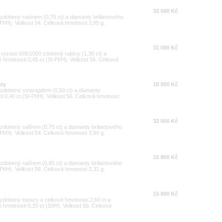
32 000 Kč
 zdobený rubínem (0,75 ct) a diamanty briliantového
PI/H). Velikost 54. Celková hmotnost 3,95 g.
31 000 Kč
a ryzosti 585/1000 zdobený rubíny (1,30 ct) a
 hmotnosti 0,45 ct (SI-PI/H). Velikost 56. Celková
nty
18 000 Kč
00 zdobený smaragdem (0,50 ct) a diamanty
i 0,40 ct (SI-PI/H). Velikost 56. Celková hmotnost
32 000 Kč
 zdobený safírem (0,75 ct) a diamanty briliantového
PI/H). Velikost 54. Celková hmotnost 3,90 g.
15 800 Kč
 zdobený safírem (0,85 ct) a diamanty briliantového
PI/H). Velikost 56. Celková hmotnost 2,31 g.
15 800 Kč
0 zdobený topazy o celkové hmotnosti 2,60 ct a
 hmotnosti 0,20 ct (SI/H). Velikost 56. Celková