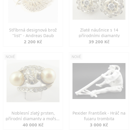
Stříbrná designová brož
Zlaté náušnice s 14
"list" - Andreas Daub
přírodními diamanty
2 200 Kč
39 200 Kč
NOVÉ
NOVÉ
Noblesní zlatý prsten,
Pexider František - Hráč na
přírodní diamanty a mořské
fujaru trombita
perly
40 000 Kč
3 000 Kč