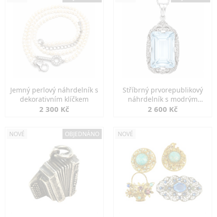
Jemný perlový náhrdelník s
Stříbrný prvorepublikový
dekorativním klíčkem
náhrdelník s modrým
spinelem
2 300 Kč
2 600 Kč
NOVÉ
OBJEDNÁNO
NOVÉ