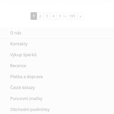
…
1
2
3
4
5
193
»
O nás
Kontakty
Výkup šperků
Recenze
Platba a doprava
Časté dotazy
Puncovní značky
Obchodní podmínky