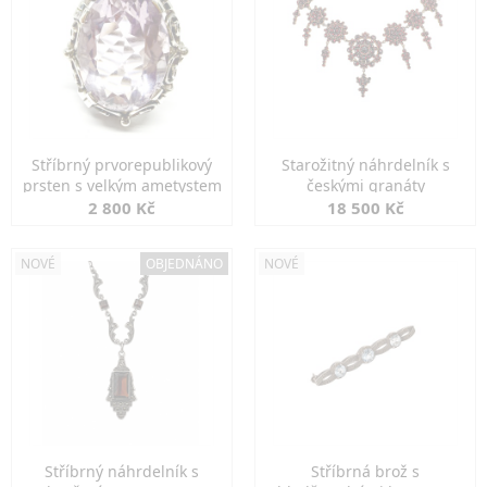
Stříbrný prvorepublikový
Starožitný náhrdelník s
prsten s velkým ametystem
českými granáty
2 800 Kč
18 500 Kč
NOVÉ
OBJEDNÁNO
NOVÉ
Stříbrný náhrdelník s
Stříbrná brož s