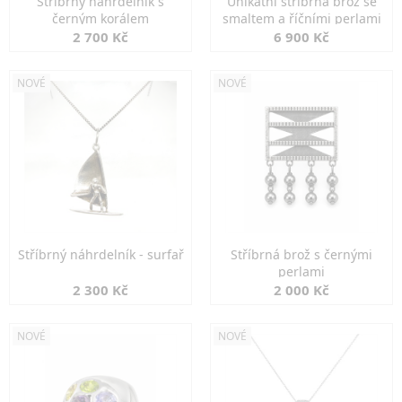
Stříbrný náhrdelník s
Unikátní stříbrná brož se
černým korálem
smaltem a říčními perlami
2 700 Kč
6 900 Kč
NOVÉ
NOVÉ
Stříbrný náhrdelník - surfař
Stříbrná brož s černými
perlami
2 300 Kč
2 000 Kč
NOVÉ
NOVÉ