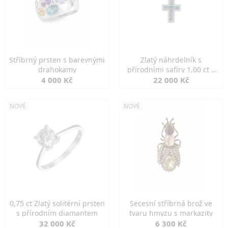
Stříbrný prsten s barevnými
Zlatý náhrdelník s
drahokamy
přírodními safíry 1,00 ct a
diamanty
4 000 Kč
22 000 Kč
NOVÉ
NOVÉ
0,75 ct Zlatý solitérní prsten
Secesní stříbrná brož ve
s přírodním diamantem
tvaru hmyzu s markazity
32 000 Kč
6 300 Kč