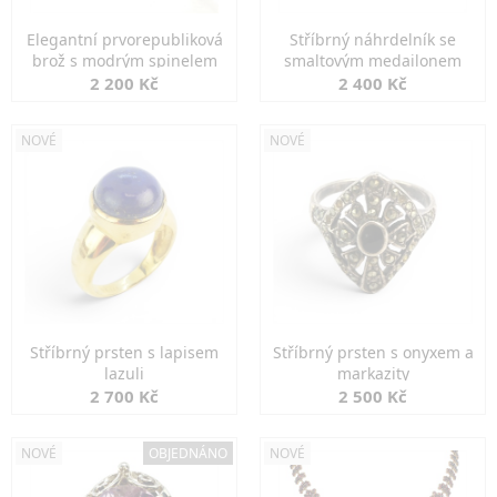
Elegantní prvorepubliková
Stříbrný náhrdelník se
brož s modrým spinelem
smaltovým medailonem
2 200 Kč
2 400 Kč
NOVÉ
NOVÉ
Stříbrný prsten s lapisem
Stříbrný prsten s onyxem a
lazuli
markazity
2 700 Kč
2 500 Kč
NOVÉ
OBJEDNÁNO
NOVÉ