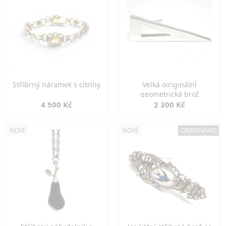
Stříbrný náramek s citríny
Velká oiriginální
geometrická brož
4 500 Kč
2 300 Kč
NOVÉ
NOVÉ
OBJEDNÁNO