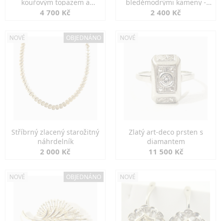
kouřovým topazem a
bleděmodrými kameny -
markazity
jemná elegance
4 700 Kč
2 400 Kč
NOVÉ
OBJEDNÁNO
NOVÉ
Stříbrný zlacený starožitný
Zlatý art-deco prsten s
náhrdelník
diamantem
2 000 Kč
11 500 Kč
NOVÉ
OBJEDNÁNO
NOVÉ