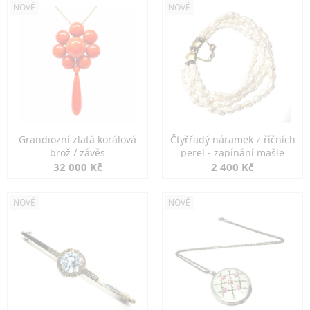
NOVÉ
NOVÉ
Grandiozní zlatá korálová
Čtyřřadý náramek z říčních
brož / závěs
perel - zapínání mašle
32 000 Kč
2 400 Kč
NOVÉ
NOVÉ