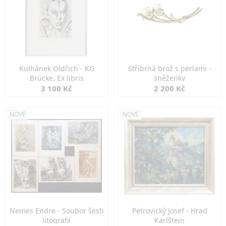
Kulhánek Oldřich - KG
Stříbrná brož s perlami -
Brücke, Ex libris
sněženky
3 100 Kč
2 200 Kč
NOVÉ
NOVÉ
Nemes Endre - Soubor šesti
Petrovický Josef - Hrad
litografií
Karlštejn