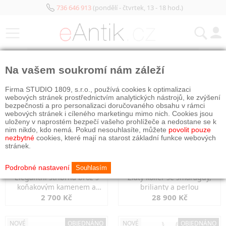
736 646 913
(pondělí - čtvrtek, 13 - 18 hod.)
KATEGORIE
Na vašem soukromí nám záleží
NOVÉ
OBJEDNÁNO
NOVÉ
OBJEDNÁNO
Firma STUDIO 1809, s.r.o., používá cookies k optimalizaci
webových stránek prostřednictvím analytických nástrojů, ke zvýšení
bezpečnosti a pro personalizaci doručovaného obsahu v rámci
webových stránek i cíleného marketingu mimo nich. Cookies jsou
uloženy v naprostém bezpečí vašeho prohlížeče a nedostane se k
nim nikdo, kdo nemá. Pokud nesouhlasíte, můžete
povolit pouze
nezbytné
cookies, které mají na starost základní funkce webových
stránek.
Podrobné nastavení
Souhlasím
Elegantní stříbrná brož s
Zlatý kolier se smaragdy,
koňakovým kamenem a
brilianty a perlou
markazity
2 700 Kč
28 900 Kč
NOVÉ
OBJEDNÁNO
NOVÉ
OBJEDNÁNO