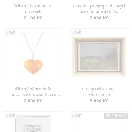
Stříbrná harmonika -
Konvolut prvorepublikových
přívěsek
broží a náhrdelníku
2 100 Kč
2 000 Kč
NOVÉ
NOVÉ
Stříbrný náhrdelník -
Suchý Bohuslav -
jantarové srdíčko Georg
Slunečnice
Kramer
2 000 Kč
3 000 Kč
NOVÉ
NOVÉ
OBJEDNÁNO