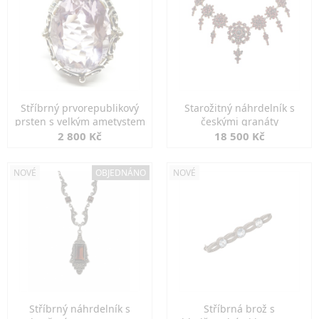
Stříbrný prvorepublikový
Starožitný náhrdelník s
prsten s velkým ametystem
českými granáty
2 800 Kč
18 500 Kč
NOVÉ
OBJEDNÁNO
NOVÉ
Stříbrný náhrdelník s
Stříbrná brož s