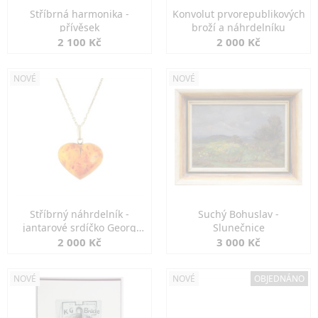
Stříbrná harmonika -
Konvolut prvorepublikových
přívěsek
broží a náhrdelníku
2 100 Kč
2 000 Kč
NOVÉ
NOVÉ
Stříbrný náhrdelník -
Suchý Bohuslav -
jantarové srdíčko Georg
Slunečnice
Kramer
2 000 Kč
3 000 Kč
NOVÉ
NOVÉ
OBJEDNÁNO