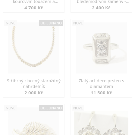
kouřovým topazem a
bleděmodrými kameny -
markazity
jemná elegance
4 700 Kč
2 400 Kč
NOVÉ
OBJEDNÁNO
NOVÉ
Stříbrný zlacený starožitný
Zlatý art-deco prsten s
náhrdelník
diamantem
2 000 Kč
11 500 Kč
NOVÉ
OBJEDNÁNO
NOVÉ