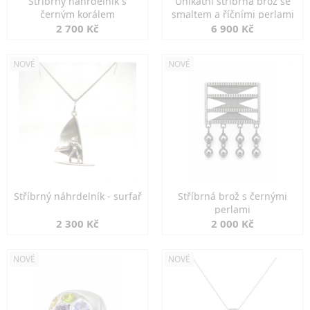
Stříbrný náhrdelník s
Unikátní stříbrná brož se
černým korálem
smaltem a říčními perlami
2 700 Kč
6 900 Kč
NOVÉ
NOVÉ
Stříbrný náhrdelník - surfař
Stříbrná brož s černými
perlami
2 300 Kč
2 000 Kč
NOVÉ
NOVÉ