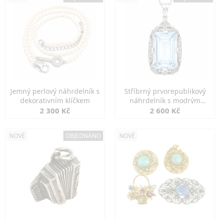
Jemný perlový náhrdelník s
Stříbrný prvorepublikový
dekorativním klíčkem
náhrdelník s modrým
spinelem
2 300 Kč
2 600 Kč
NOVÉ
OBJEDNÁNO
NOVÉ