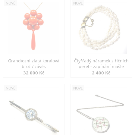
NOVÉ
NOVÉ
Grandiozní zlatá korálová
Čtyřřadý náramek z říčních
brož / závěs
perel - zapínání mašle
32 000 Kč
2 400 Kč
NOVÉ
NOVÉ