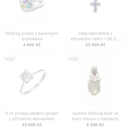
Stříbrný prsten s barevnými
Zlatý náhrdelník s
drahokamy
přírodními safíry 1,00 ct a
diamanty
4 000 Kč
22 000 Kč
NOVÉ
NOVÉ
0,75 ct Zlatý solitérní prsten
Secesní stříbrná brož ve
s přírodním diamantem
tvaru hmyzu s markazity
32 000 Kč
6 300 Kč