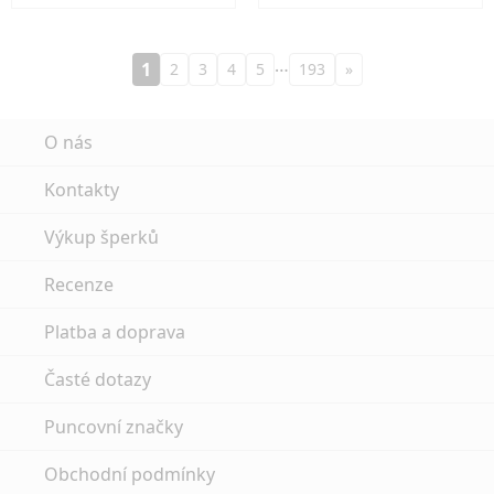
…
1
2
3
4
5
193
»
O nás
Kontakty
Výkup šperků
Recenze
Platba a doprava
Časté dotazy
Puncovní značky
Obchodní podmínky