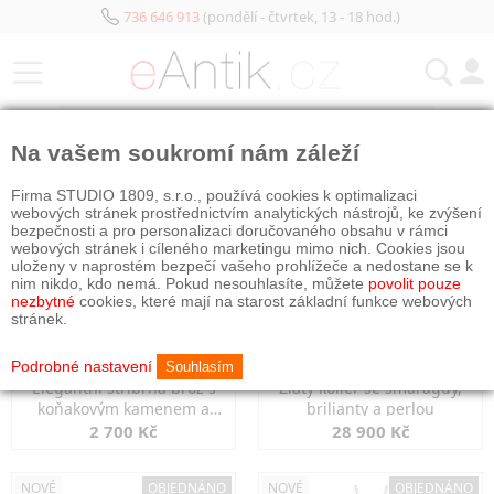
736 646 913
(pondělí - čtvrtek, 13 - 18 hod.)
KATEGORIE
Na vašem soukromí nám záleží
NOVÉ
NOVÉ
OBJEDNÁNO
Firma STUDIO 1809, s.r.o., používá cookies k optimalizaci
webových stránek prostřednictvím analytických nástrojů, ke zvýšení
bezpečnosti a pro personalizaci doručovaného obsahu v rámci
webových stránek i cíleného marketingu mimo nich. Cookies jsou
uloženy v naprostém bezpečí vašeho prohlížeče a nedostane se k
nim nikdo, kdo nemá. Pokud nesouhlasíte, můžete
povolit pouze
nezbytné
cookies, které mají na starost základní funkce webových
stránek.
Podrobné nastavení
Souhlasím
Elegantní stříbrná brož s
Zlatý kolier se smaragdy,
koňakovým kamenem a
brilianty a perlou
markazity
2 700 Kč
28 900 Kč
NOVÉ
OBJEDNÁNO
NOVÉ
OBJEDNÁNO