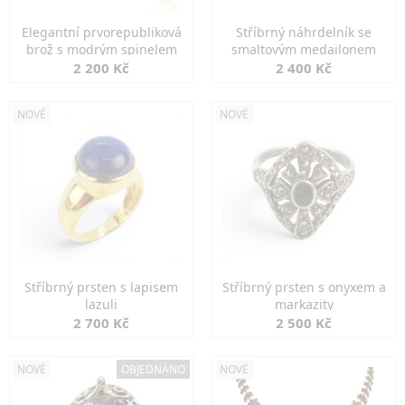
Elegantní prvorepubliková
Stříbrný náhrdelník se
brož s modrým spinelem
smaltovým medailonem
2 200 Kč
2 400 Kč
NOVÉ
NOVÉ
Stříbrný prsten s lapisem
Stříbrný prsten s onyxem a
lazuli
markazity
2 700 Kč
2 500 Kč
NOVÉ
OBJEDNÁNO
NOVÉ