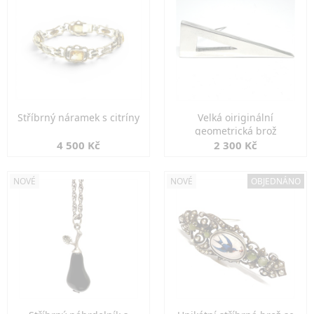
Stříbrný náramek s citríny
Velká oiriginální
geometrická brož
4 500 Kč
2 300 Kč
NOVÉ
NOVÉ
OBJEDNÁNO