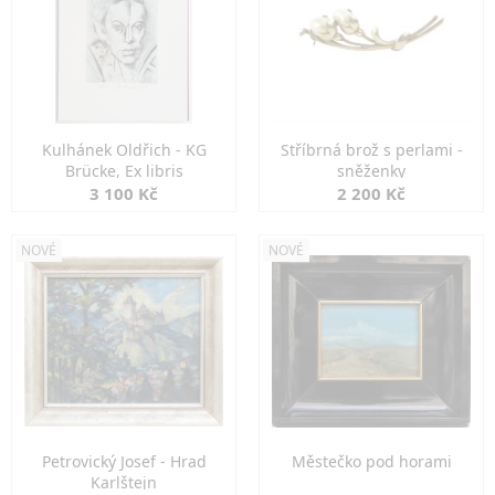
Kulhánek Oldřich - KG
Stříbrná brož s perlami -
Brücke, Ex libris
sněženky
3 100 Kč
2 200 Kč
NOVÉ
NOVÉ
Petrovický Josef - Hrad
Městečko pod horami
Karlštejn