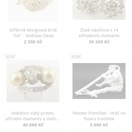
Stříbrná designová brož
Zlaté náušnice s 14
"list" - Andreas Daub
přírodními diamanty
2 200 Kč
39 200 Kč
NOVÉ
NOVÉ
Noblesní zlatý prsten,
Pexider František - Hráč na
přírodní diamanty a mořské
fujaru trombita
perly
40 000 Kč
3 000 Kč