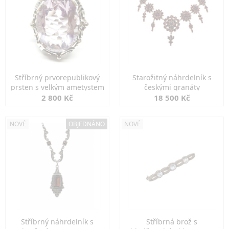
Stříbrný prvorepublikový
Starožitný náhrdelník s
prsten s velkým ametystem
českými granáty
2 800 Kč
18 500 Kč
NOVÉ
OBJEDNÁNO
NOVÉ
Stříbrný náhrdelník s
Stříbrná brož s