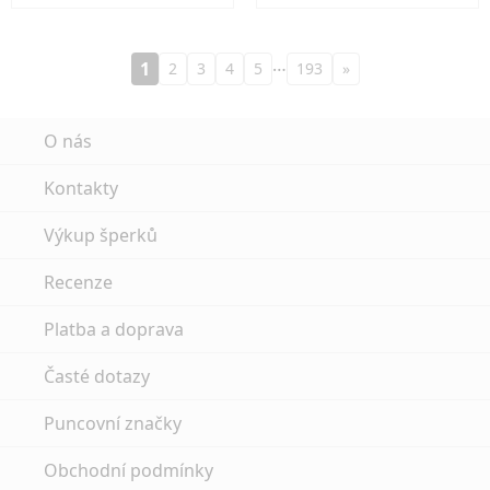
…
1
2
3
4
5
193
»
O nás
Kontakty
Výkup šperků
Recenze
Platba a doprava
Časté dotazy
Puncovní značky
Obchodní podmínky