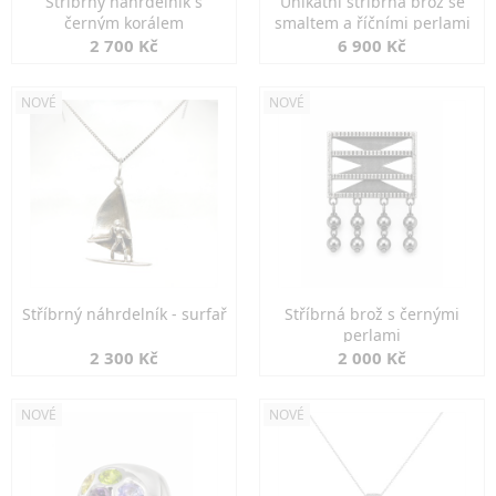
Stříbrný náhrdelník s
Unikátní stříbrná brož se
černým korálem
smaltem a říčními perlami
2 700 Kč
6 900 Kč
NOVÉ
NOVÉ
Stříbrný náhrdelník - surfař
Stříbrná brož s černými
perlami
2 300 Kč
2 000 Kč
NOVÉ
NOVÉ