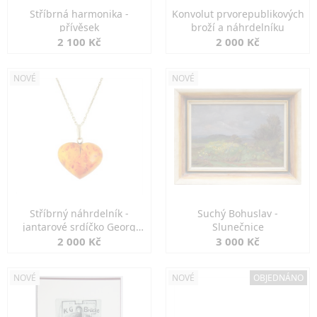
Stříbrná harmonika -
Konvolut prvorepublikových
přívěsek
broží a náhrdelníku
2 100 Kč
2 000 Kč
NOVÉ
NOVÉ
Stříbrný náhrdelník -
Suchý Bohuslav -
jantarové srdíčko Georg
Slunečnice
Kramer
2 000 Kč
3 000 Kč
NOVÉ
NOVÉ
OBJEDNÁNO