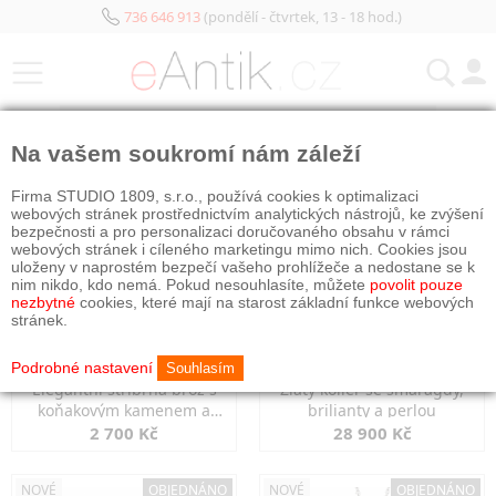
736 646 913
(pondělí - čtvrtek, 13 - 18 hod.)
KATEGORIE
Na vašem soukromí nám záleží
NOVÉ
OBJEDNÁNO
NOVÉ
OBJEDNÁNO
Firma STUDIO 1809, s.r.o., používá cookies k optimalizaci
webových stránek prostřednictvím analytických nástrojů, ke zvýšení
bezpečnosti a pro personalizaci doručovaného obsahu v rámci
webových stránek i cíleného marketingu mimo nich. Cookies jsou
uloženy v naprostém bezpečí vašeho prohlížeče a nedostane se k
nim nikdo, kdo nemá. Pokud nesouhlasíte, můžete
povolit pouze
nezbytné
cookies, které mají na starost základní funkce webových
stránek.
Podrobné nastavení
Souhlasím
Elegantní stříbrná brož s
Zlatý kolier se smaragdy,
koňakovým kamenem a
brilianty a perlou
markazity
2 700 Kč
28 900 Kč
NOVÉ
OBJEDNÁNO
NOVÉ
OBJEDNÁNO