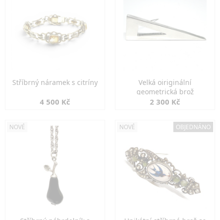
Stříbrný náramek s citríny
Velká oiriginální
geometrická brož
4 500 Kč
2 300 Kč
NOVÉ
NOVÉ
OBJEDNÁNO