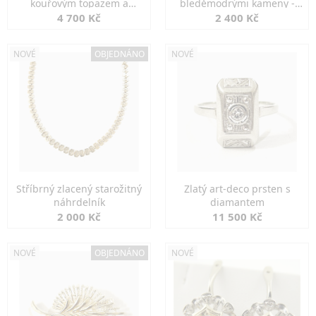
kouřovým topazem a
bleděmodrými kameny -
markazity
jemná elegance
4 700 Kč
2 400 Kč
NOVÉ
OBJEDNÁNO
NOVÉ
Stříbrný zlacený starožitný
Zlatý art-deco prsten s
náhrdelník
diamantem
2 000 Kč
11 500 Kč
NOVÉ
OBJEDNÁNO
NOVÉ