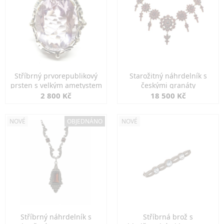
Stříbrný prvorepublikový
Starožitný náhrdelník s
prsten s velkým ametystem
českými granáty
2 800 Kč
18 500 Kč
NOVÉ
OBJEDNÁNO
NOVÉ
Stříbrný náhrdelník s
Stříbrná brož s