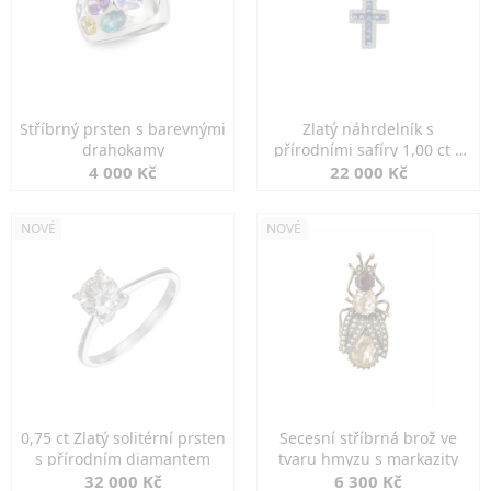
Stříbrný prsten s barevnými
Zlatý náhrdelník s
drahokamy
přírodními safíry 1,00 ct a
diamanty
4 000 Kč
22 000 Kč
NOVÉ
NOVÉ
0,75 ct Zlatý solitérní prsten
Secesní stříbrná brož ve
s přírodním diamantem
tvaru hmyzu s markazity
32 000 Kč
6 300 Kč