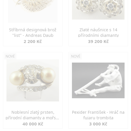
Stříbrná designová brož
Zlaté náušnice s 14
"list" - Andreas Daub
přírodními diamanty
2 200 Kč
39 200 Kč
NOVÉ
NOVÉ
Noblesní zlatý prsten,
Pexider František - Hráč na
přírodní diamanty a mořské
fujaru trombita
perly
40 000 Kč
3 000 Kč