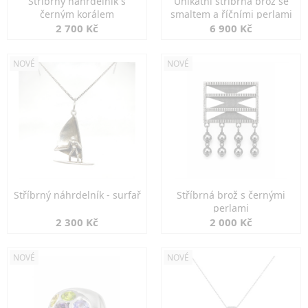
Stříbrný náhrdelník s
Unikátní stříbrná brož se
černým korálem
smaltem a říčními perlami
2 700 Kč
6 900 Kč
NOVÉ
NOVÉ
Stříbrný náhrdelník - surfař
Stříbrná brož s černými
perlami
2 300 Kč
2 000 Kč
NOVÉ
NOVÉ