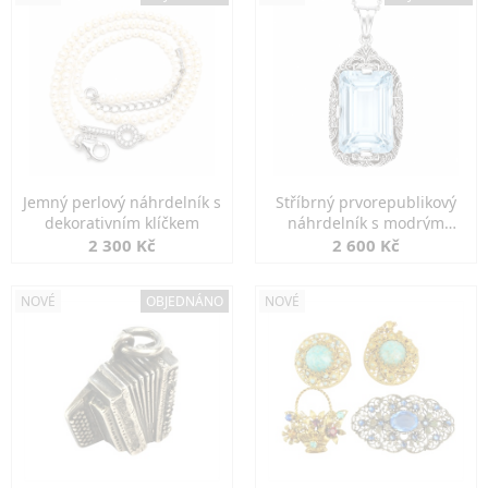
Jemný perlový náhrdelník s
Stříbrný prvorepublikový
dekorativním klíčkem
náhrdelník s modrým
spinelem
2 300 Kč
2 600 Kč
NOVÉ
OBJEDNÁNO
NOVÉ