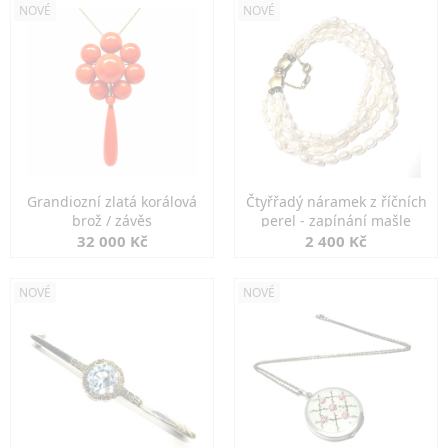
NOVÉ
NOVÉ
Grandiozní zlatá korálová
Čtyřřadý náramek z říčních
brož / závěs
perel - zapínání mašle
32 000 Kč
2 400 Kč
NOVÉ
NOVÉ