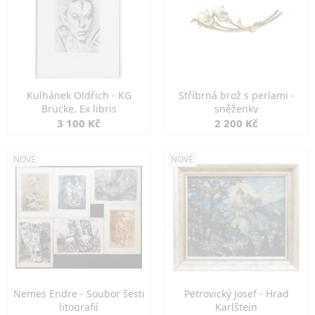
Kulhánek Oldřich - KG
Stříbrná brož s perlami -
Brücke, Ex libris
sněženky
3 100 Kč
2 200 Kč
NOVÉ
NOVÉ
Nemes Endre - Soubor šesti
Petrovický Josef - Hrad
litografií
Karlštejn