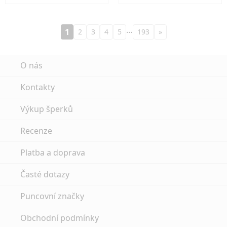
…
1
2
3
4
5
193
»
O nás
Kontakty
Výkup šperků
Recenze
Platba a doprava
Časté dotazy
Puncovní značky
Obchodní podmínky