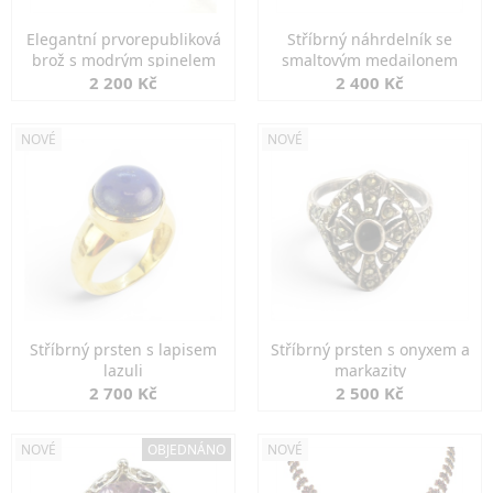
Elegantní prvorepubliková
Stříbrný náhrdelník se
brož s modrým spinelem
smaltovým medailonem
2 200 Kč
2 400 Kč
NOVÉ
NOVÉ
Stříbrný prsten s lapisem
Stříbrný prsten s onyxem a
lazuli
markazity
2 700 Kč
2 500 Kč
NOVÉ
OBJEDNÁNO
NOVÉ