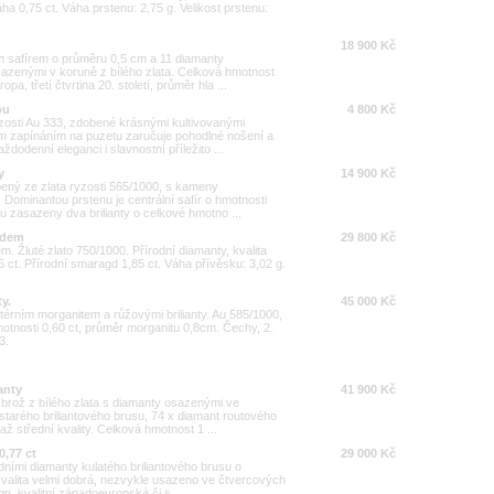
ha 0,75 ct. Váha prstenu: 2,75 g. Velikost prstenu:
18 900 Kč
m safírem o průměru 0,5 cm a 11 diamanty
osazenými v koruně z bílého zlata. Celková hmotnost
a, třetí čtvrtina 20. století, průměr hla ...
ou
4 800 Kč
yzosti Au 333, zdobené krásnými kultivovanými
m zapínáním na puzetu zaručuje pohodlné nošení a
dodenní eleganci i slavnostní příležito ...
y
14 900 Kč
ený ze zlata ryzosti 565/1000, s kameny
 Dominantou prstenu je centrální safír o hmotnosti
ou zasazeny dva brilianty o celkové hmotno ...
gdem
29 800 Kč
. Žluté zlato 750/1000. Přírodní diamanty, kvalita
,5 ct. Přírodní smaragd 1,85 ct. Váha přívěsku: 3,02 g.
y.
45 000 Kč
térním morganitem a růžovými brilianty. Au 585/1000,
motnosti 0,60 ct, průměr morganitu 0,8cm. Čechy, 2.
3.
anty
41 900 Kč
 brož z bílého zlata s diamanty osazenými ve
starého briliantového brusu, 74 x diamant routového
ž střední kvality. Celková hmotnost 1 ...
0,77 ct
29 000 Kč
dními diamanty kulatého briliantového brusu o
 kvalita velmi dobrá, nezvykle usazeno ve čtvercových
gn, kvalitní západoevropská či s ...