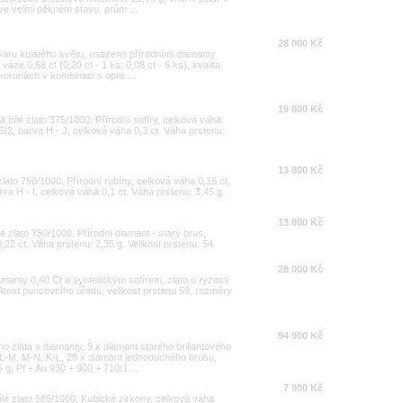
ve velmi pěkném stavu, prům ...
28 000 Kč
 tvaru kulatého květu, osazeno přírodními diamanty
áze 0,68 ct (0,20 ct - 1 ks; 0,08 ct - 6 ks), kvalita
orunách v kombinaci s optic ...
19 800 Kč
 a bílé zlato 375/1000. Přírodní safíry, celková váha
- SI2, barva H - J, celková váha 0,3 ct. Váha prstenu:
13 800 Kč
zlato 750/1000. Přírodní rubíny, celková váha 0,16 ct.
arva H - I, celková váha 0,1 ct. Váha prstenu: 3,45 g.
13 800 Kč
é zlato 750/1000. Přírodní diamant - starý brus,
0,22 ct. Váha prstenu: 2,35 g. Velikost prstenu: 54.
28 000 Kč
iamanty 0,40 Ct a syntetickým safírem, zlato o ryzosti
Atest puncovního úřadu, velikost prstenu 59, rozměry
94 900 Kč
ho zlata s diamanty. 9 x diamant starého briliantového
 L-M. M-N, K-L, 28 x diamant jednoduchého brusu,
g, Pt + Au 930 + 900 + 710/1 ...
7 900 Kč
ílé zlato 585/1000. Kubické zirkony, celková váha