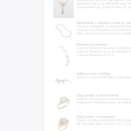
Zlatý pozdně secesní náhrdelník s per
hmotnost 3,36 g, Au 580/1000, punc č
Československá, druhá čtvrtina 20. sto
Náhrdelník z thajských perel ze zl
Výrazný náhrdelník ze stupňovité šňůr
vynikají svou kulatostí a průměrem 6
obou stran přírodními diamanty kulatéh
Briliantový náramek
Luxusní článkový náramek ze žlutého 
celkové hmotnosti cca 2 ct, středový
celková hmotnost 14,70 g.
Stříbrná brož, ještěrka
Stříbro o ryzosti 925/1000 o celkové h
Zlatý prsten s akvamarínem
Zlatý Art Deco prsten s akvamarínem, 
prstenu 49. Půvabný prsten na štíhlý 
Zlatý prsten s ametystem
Prsten ze zlata ryzosti 585/1000 zdo
58. Rozměry hlavy prstenu 1,5 x 1,5 