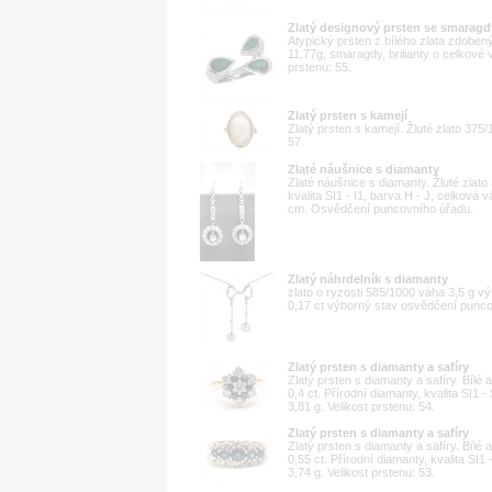
Zlatý designový prsten se smaragdy
Atypický prsten z bílého zlata zdoben
11,77g, smaragdy, brilianty o celkové v
prstenu: 55.
Zlatý prsten s kamejí
Zlatý prsten s kamejí. Žluté zlato 375
57.
Zlaté náušnice s diamanty
Zlaté náušnice s diamanty. Žluté zlato
kvalita SI1 - I1, barva H - J, celková 
cm. Osvědčení puncovního úřadu.
Zlatý náhrdelník s diamanty
zlato o ryzosti 585/1000 váha 3,5 g 
0,17 ct výborný stav osvědčení punc
Zlatý prsten s diamanty a safíry
Zlatý prsten s diamanty a safíry. Bílé 
0,4 ct. Přírodní diamanty, kvalita SI1 
3,81 g. Velikost prstenu: 54.
Zlatý prsten s diamanty a safíry
Zlatý prsten s diamanty a safíry. Bílé 
0,55 ct. Přírodní diamanty, kvalita SI1
3,74 g. Velikost prstenu: 53.