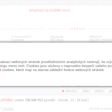
ROŽITNOSTI UMĚNÍ DES
přepnout na mobilní verzi
V čem jsme jiní?
Můj prodej
Přihlášení
Facebook
Můj nákup
Můj účet / Registr
Výkup šperků
Moje album
GDPR
/
AML
Jen poslední d
Í
alizaci webových stránek prostřednictvím analytických nástrojů, ke zv
BDOBÍ
STÁŘÍ NABÍDKY
ŘAZENÍ
SLE
tingu mimo nich. Cookies jsou uloženy v naprostém bezpečí vašeho pr
všechno
nejnovější napřed
je
é
cookies, které mají na starost základní funkce webových stránek.
jen poslední den
podle cen sestupně
jen poslední týden
jen poslední měsíc
ŠPERKY DLE MATERIÁLU
všechno
zlato
stříbro
pl
ELEFONU:
volejte
736 646 913
(pondělí - čtvrtek, 13 - 18 hod.)
" (4106)
přechod na zobra