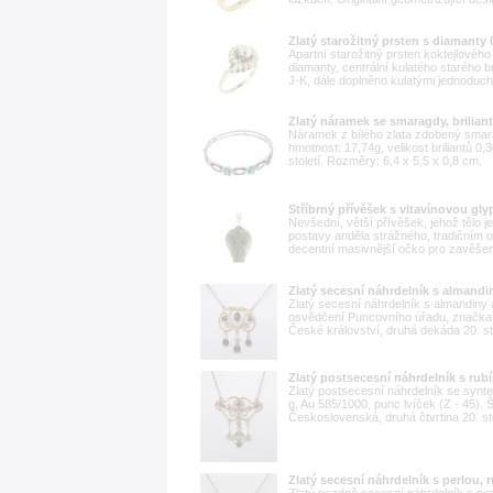
Zlatý starožitný prsten s diamanty 0
Apartní starožitný prsten koktejlového
diamanty, centrální kulatého starého b
J-K, dále doplněno kulatými jednoduchý
Zlatý náramek se smaragdy, briliant
Náramek z bílého zlata zdobený smarag
hmotnost: 17,74g, velikost briliantů 0,
století. Rozměry: 6,4 x 5,5 x 0,8 cm.
Stříbrný přívěšek s vltavínovou gly
Nevšední, větší přívěšek, jehož tělo je
postavy anděla strážného, tradičním 
decentní masivnější očko pro zavěšen
Zlatý secesní náhrdelník s almandin
Zlatý secesní náhrdelník s almandiny 
osvědčení Puncovního úřadu, značka 
České království, druhá dekáda 20. sto
Zlatý postsecesní náhrdelník s rubí
Zlatý postsecesní náhrdelník se synte
g, Au 585/1000, punc lvíček (Z - 45).
Československá, druhá čtvrtina 20. sto
Zlatý secesní náhrdelník s perlou, r