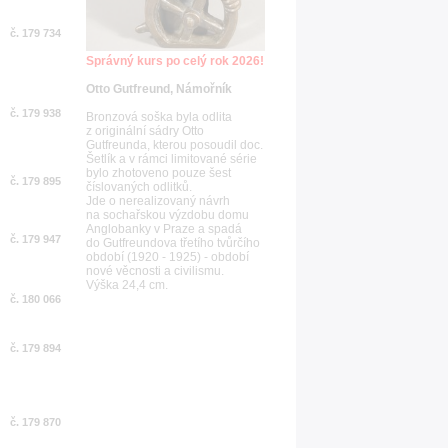
č. 179 734
Správný kurs po celý rok 2026!
Otto Gutfreund, Námořník
č. 179 938
Bronzová soška byla odlita
z originální sádry Otto
Gutfreunda, kterou posoudil doc.
Šetlík a v rámci limitované série
bylo zhotoveno pouze šest
č. 179 895
číslovaných odlitků.
Jde o nerealizovaný návrh
na sochařskou výzdobu domu
Anglobanky v Praze a spadá
č. 179 947
do Gutfreundova třetího tvůrčího
období (1920 - 1925) - období
nové věcnosti a civilismu.
Výška 24,4 cm.
č. 180 066
č. 179 894
č. 179 870