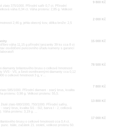
9 800 Kč
é zlato 375/1000. Přírodní safír 0,7 ct. Přírodní
 celková váha 0,34 ct. Váha prstenu: 2,85 g. Velikost
2 000 Kč
motnosti 2,46 g, jehla obecný kov, délka brože: 2,5
anity
15 000 Kč
tříbro váha 11,15 g přírodní tanzanity 39 ks cca 8 ct
 stav osvědčení puncovního úřadu kameny s garancí
laboratoři
78 500 Kč
i diamanty brilantového brusu o celkové hmotnosti
ity VVS - VS, a šesti osmihrannými diamanty cca 0,12
000 o celkové hmotnosti 3 g, v ...
7 800 Kč
zlato 585/1000. Přírodní diamant - starý brus, kvalita
áha prstenu: 0,98 g. Velikost prstenu: 55,5.
13 800 Kč
a žluté zlato 680/1000, 750/1000. Přírodní safíry,
- starý brus, kvalita SI1 - SI2, barva I - J, celková
). Váha prstenu: 3,19 g. ...
17 000 Kč
riliantového brusu o celkové hmotnosti cca 0,4 ct.
nc. Itálie, začátek 21. století, velikost prstenu 50.