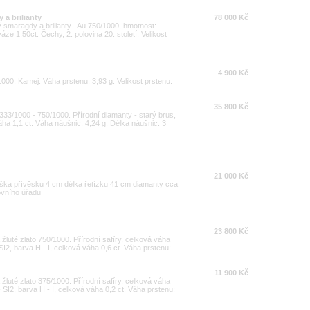
 a brilianty
78 000 Kč
ý smaragdy a brilianty . Au 750/1000, hmotnost:
áze 1,50ct. Čechy, 2. polovina 20. století. Velikost
4 900 Kč
/1000. Kamej. Váha prstenu: 3,93 g. Velikost prstenu:
35 800 Kč
 333/1000 - 750/1000. Přírodní diamanty - starý brus,
váha 1,1 ct. Váha náušnic: 4,24 g. Délka náušnic: 3
21 000 Kč
výška přívěsku 4 cm délka řetízku 41 cm diamanty cca
ovního úřadu
23 800 Kč
a žluté zlato 750/1000. Přírodní safíry, celková váha
- SI2, barva H - I, celková váha 0,6 ct. Váha prstenu:
11 900 Kč
a žluté zlato 375/1000. Přírodní safíry, celková váha
 - SI2, barva H - I, celková váha 0,2 ct. Váha prstenu: