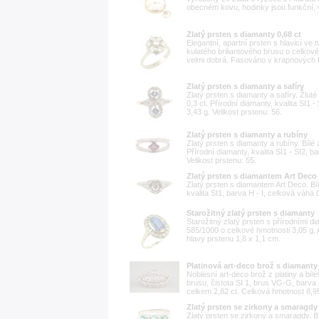
obecném kovu, hodinky jsou funkční, 
Zlatý prsten s diamanty 0,68 ct
Elegantní, apartní prsten s hlavicí ve
kulatého briliantového brusu o celkové v
velmi dobrá. Fasováno v krapnových k
Zlatý prsten s diamanty a safíry
Zlatý prsten s diamanty a safíry. Žluté
0,3 ct. Přírodní diamanty, kvalita SI1 
3,43 g. Velikost prstenu: 56.
Zlatý prsten s diamanty a rubíny
Zlatý prsten s diamanty a rubíny. Bílé 
Přírodní diamanty, kvalita SI1 - SI2, b
Velikost prstenu: 55.
Zlatý prsten s diamantem Art Deco
Zlatý prsten s diamantem Art Deco. Bíl
kvalita SI1, barva H - I, celková váha 
Starožitný zlatý prsten s diamanty
Starožitný zlatý prsten s přírodními d
585/1000 o celkové hmotnosti 3,05 g, 
hlavy prstenu 1,8 x 1,1 cm.
Platinová art-deco brož s diamanty
Noblesní art-deco brož z platiny a bílé
brusu, čistota SI 1, brus VG-G, barva
celkem 2,82 ct. Celková hmotnost 8,95 
Zlatý prsten se zirkony a smaragdy
Zlatý prsten se zirkony a smaragdy. B