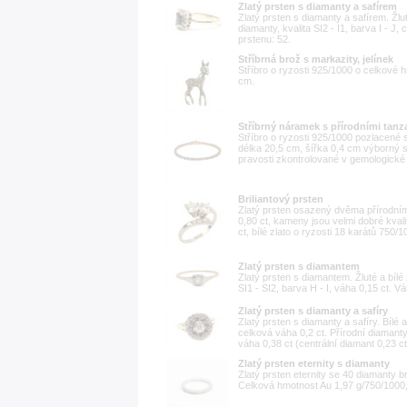
Zlatý prsten s diamanty a safírem
Zlatý prsten s diamanty a safírem. Žlut
diamanty, kvalita SI2 - I1, barva I - J,
prstenu: 52.
Stříbrná brož s markazity, jelínek
Stříbro o ryzosti 925/1000 o celkové h
cm.
Stříbrný náramek s přírodními tanz
Stříbro o ryzosti 925/1000 pozlacené s
délka 20,5 cm, šířka 0,4 cm výborný
pravosti zkontrolované v gemologické 
Briliantový prsten
Zlatý prsten osazený dvěma přírodním
0,80 ct, kameny jsou velmi dobré kval
ct, bílé zlato o ryzosti 18 karátů 750/1
Zlatý prsten s diamantem
Zlatý prsten s diamantem. Žluté a bílé 
SI1 - SI2, barva H - I, váha 0,15 ct. V
Zlatý prsten s diamanty a safíry
Zlatý prsten s diamanty a safíry. Bílé 
celková váha 0,2 ct. Přírodní diamanty 
váha 0,38 ct (centrální diamant 0,23 ct
Zlatý prsten eternity s diamanty
Zlatý prsten eternity se 40 diamanty b
Celková hmotnost Au 1,97 g/750/1000, pu