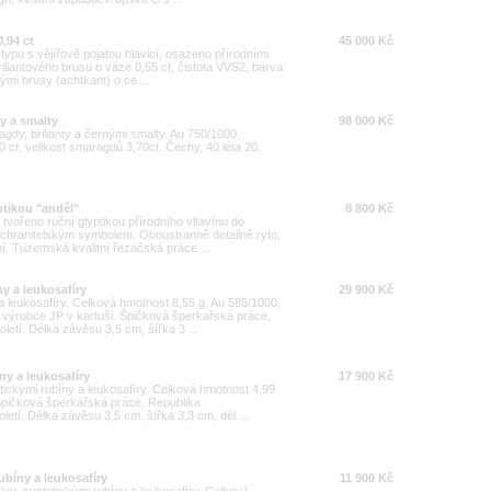
,94 ct
45 000 Kč
 typu s vějířově pojatou hlavicí, osazeno přírodními
riliantového brusu o váze 0,55 ct, čistota VVS2, barva
mi brusy (achtkant) o ce ...
y a smalty
98 000 Kč
dy, brilianty a černými smalty. Au 750/1000,
30 ct, velikost smaragdů 3,70ct. Čechy, 40.léta 20.
ptikou "anděl"
8 800 Kč
 tvořeno ruční glyptikou přírodního vltavínu do
ochranitelským symbolem. Oboustranně detailně ryto,
í. Tuzemská kvalitní řezačská práce ...
y a leukosafíry
29 900 Kč
a leukosafíry. Celková hmotnost 8,55 g, Au 585/1000,
výrobce JP v kartuši. Špičková šperkařská práce,
letí. Délka závěsu 3,5 cm, šířka 3 ...
ny a leukosafíry
17 900 Kč
tickými rubíny a leukosafíry. Celková hmotnost 4,99
 Špičková šperkařská práce, Republika
letí. Délka závěsu 3,5 cm, šířka 3,3 cm, dél ...
ubíny a leukosafíry
11 900 Kč