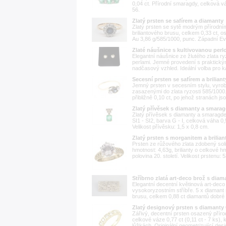
0,04 ct. Přírodní smaragdy, celková vá
56.
Zlatý prsten se safírem a diamanty
Zlatý prsten se sytě modrým přírodní
briliantového brusu, celkem 0,33 ct, 
Au 3,86 g/585/1000, punc. Západní Evrop
Zlaté náušnice s kultivovanou perl
Elegantní náušnice ze žlutého zlata r
perlami. Jemné provedení s praktický
nadčasový vzhled. Ideální volba pro kaž
Secesní prsten se safírem a briliant
Jemný prsten v secesním stylu, vyrob
zasazenými do zlata ryzosti 585/1000.
přibližně 0,10 ct, po jehož stranách js
Zlatý přívěsek s diamanty a smara
Zlatý přívěsek s diamanty a smaragdem
SI1 - SI2, barva G - I, celková váha 0
Velikost přívěsku: 1,5 x 0,8 cm.
Zlatý prsten s morganitem a briliant
Prsten ze růžového zlata zdobený soli
hmotnost: 4,63g, brilianty o celkové h
polovina 20. století. Velikost prstenu: 5
Stříbrno zlatá art-deco brož s diam
Elegantní decentní květinová art-deco
vysokoryzostním stříbře. 5 x diamant 
brusu, celkem 0,88 ct diamantů dobré a
Zlatý designový prsten s diamanty 
Zářivý, decentní prsten osazený příro
celkové váze 0,77 ct (0,11 ct - 7 ks),
lůžkách. Originální geometrizující desi