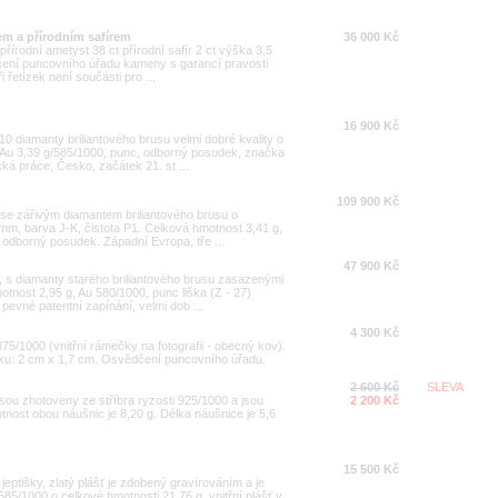
em a přírodním safírem
36 000 Kč
přírodní ametyst 38 ct přírodní safír 2 ct výška 3,5
čení puncovního úřadu kameny s garancí pravosti
 řetízek není součásti pro ...
16 900 Kč
10 diamanty briliantového brusu velmi dobré kvality o
 Au 3,39 g/585/1000, punc, odborný posudek, značka
ká práce, Česko, začátek 21. st ...
109 900 Kč
ta se zářivým diamantem briliantového brusu o
 mm, barva J-K, čistota P1. Celková hmotnost 3,41 g,
odborný posudek. Západní Evropa, tře ...
47 900 Kč
i, s diamanty starého briliantového brusu zasazenými
otnost 2,95 g, Au 580/1000, punc liška (Z - 27)
evné patentní zapínání, velmi dob ...
4 300 Kč
375/1000 (vnitřní rámečky na fotografii - obecný kov).
ěsku: 2 cm x 1,7 cm. Osvědčení puncovního úřadu.
2 600 Kč
SLEVA
sou zhotoveny ze stříbra ryzosti 925/1000 a jsou
2 200 Kč
nost obou náušnic je 8,20 g. Délka náušnice je 5,6
15 500 Kč
 jeptišky, zlatý plášť je zdobený gravírováním a je
585/1000 o celkové hmotnosti 21,76 g, vnitřní plášť v