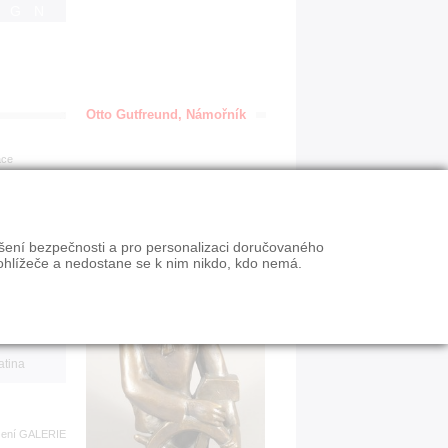
IGN
Otto Gutfreund, Námořník
ace
en
ýšení bezpečnosti a pro personalizaci doručovaného
VY
ohlížeče a nedostane se k nim nikdo, kdo nemá.
n slevy
atina
zení
GALERIE