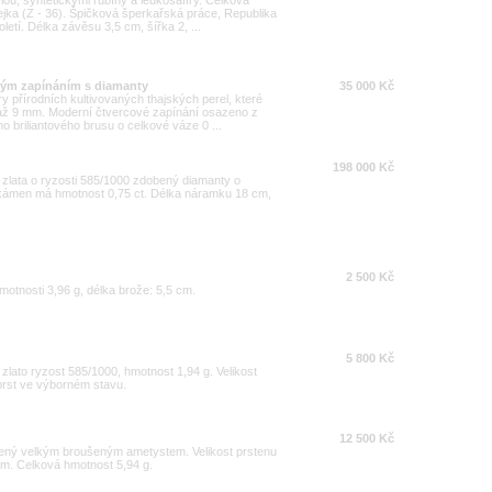
lou, syntetickými rubíny a leukosafíry. Celková
ejka (Z - 36). Špičková šperkařská práce, Republika
letí. Délka závěsu 3,5 cm, šířka 2, ...
atým zapínáním s diamanty
35 000 Kč
y přírodních kultivovaných thajských perel, které
 až 9 mm. Moderní čtvercové zapínání osazeno z
o briliantového brusu o celkové váze 0 ...
198 000 Kč
zlata o ryzosti 585/1000 zdobený diamanty o
 kámen má hmotnost 0,75 ct. Délka náramku 18 cm,
2 500 Kč
motnosti 3,96 g, délka brože: 5,5 cm.
5 800 Kč
zlato ryzost 585/1000, hmotnost 1,94 g. Velikost
prst ve výborném stavu.
12 500 Kč
bený velkým broušeným ametystem. Velikost prstenu
cm. Celková hmotnost 5,94 g.