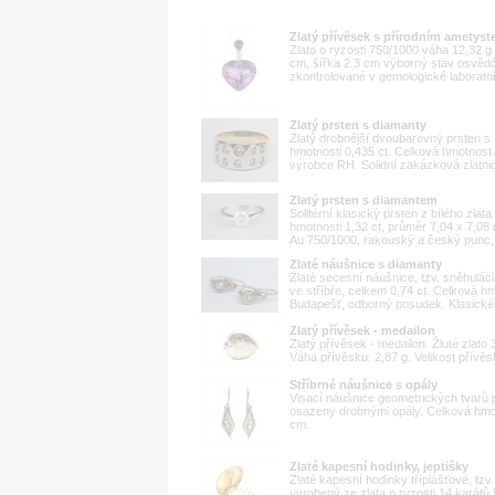
Zlatý přívěsek s přírodním ametyst
Zlato o ryzosti 750/1000 váha 12,32 g 
cm, šířka 2,3 cm výborný stav osvěd
zkontrolované v gemologické laboratoři
Zlatý prsten s diamanty
Zlatý drobnější dvoubarevný prsten s 
hmotnosti 0,435 ct. Celková hmotnost
výrobce RH. Solidní zakázková zlatnic
Zlatý prsten s diamantem
Solitérní klasický prsten z bílého zla
hmotnosti 1,32 ct, průměr 7,04 x 7,08
Au 750/1000, rakouský a český punc, 
Zlaté náušnice s diamanty
Zlaté secesní náušnice, tzv. sněhulác
ve stříbře, celkem 0,74 ct. Celková hm
Budapešť, odborný posudek. Klasické p
Zlatý přívěsek - medailon
Zlatý přívěsek - medailon. Žluté zlato 
Váha přívěsku: 2,87 g. Velikost přív
Stříbrné náušnice s opály
Visací náušnice geometrických tvarů j
osazeny drobnými opály. Celková hmot
cm.
Zlaté kapesní hodinky, jeptišky
Zlaté kapesní hodinky tříplášťové, tzv.
vyrobený ze zlata o ryzosti 14 karátů 