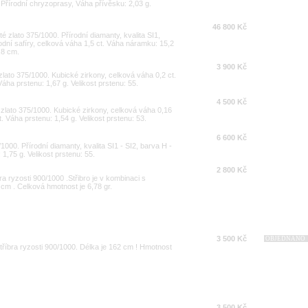
. Přírodní chryzoprasy, Váha přívěsku: 2,03 g.
46 800 Kč
é zlato 375/1000. Přírodní diamanty, kvalita SI1,
rodní safíry, celková váha 1,5 ct. Váha náramku: 15,2
,8 cm.
3 900 Kč
 zlato 375/1000. Kubické zirkony, celková váha 0,2 ct.
Váha prstenu: 1,67 g. Velikost prstenu: 55.
4 500 Kč
é zlato 375/1000. Kubické zirkony, celková váha 0,16
t. Váha prstenu: 1,54 g. Velikost prstenu: 53.
6 600 Kč
/1000. Přírodní diamanty, kvalita SI1 - SI2, barva H -
1,75 g. Velikost prstenu: 55.
2 800 Kč
a ryzosti 900/1000 .Střibro je v kombinaci s
 cm . Celková hmotnost je 6,78 gr.
3 500 Kč
OBJEDNÁNO
tříbra ryzosti 900/1000. Délka je 162 cm ! Hmotnost
3 500 Kč