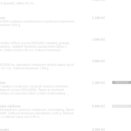
h granátů, délka 20 cm .
enem
2 100 Kč
i 835/1000 zdobený osmihranným oranžovým kamenem
motnost 3,84 g.
2 900 Kč
aceného stříbra ryzosti 925/1000 zdobený granáty.
zdobném, radiálně členěném pozlaceném lůžku s
. Délka řetízku 39 cm. Celková hmotnost ...
3 800 Kč
35/1000 se zapínáním zdobeným dvěma lapisy lazuli
x 4,7 cm. Celková hmotnost 7,84 g.
álem
2 300 Kč
PRODÁNO
ený opálem s krásným, výrazně modrým odstínem.
lingové ryzosti (925/1000). Šperk je nevšední
rastu se zlacenou částí a ostře modrozelený ...
ntovým závěsem
9 500 Kč
OBJEDNÁNO
odnímatelným závěsem zdobeným 14ti brilianty. Šperk
3/1000. Celková hmotnost náhrdelníku 4,06 g. Řetízek
 o celkové váze cca 0,45 ct. ...
smalty
2 000 Kč