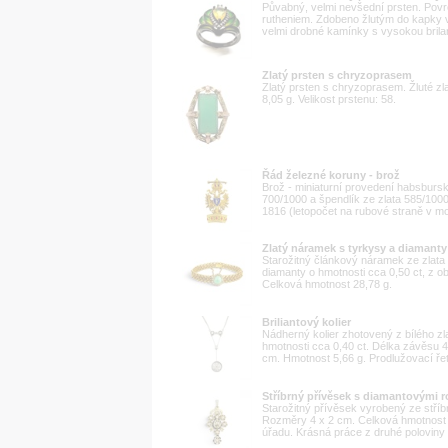
Půvabný, velmi nevšední prsten. Povr
rutheniem. Zdobeno žlutým do kapky 
velmi drobné kamínky s vysokou brilanc
Zlatý prsten s chryzoprasem
Zlatý prsten s chryzoprasem. Žluté zl
8,05 g. Velikost prstenu: 58.
Řád železné koruny - brož
Brož - miniaturní provedení habsburs
700/1000 a špendlík ze zlata 585/1000.
1816 (letopočet na rubové straně v mod
Zlatý náramek s tyrkysy a diamanty
Starožitný článkový náramek ze zlata
diamanty o hmotnosti cca 0,50 ct, z
Celková hmotnost 28,78 g.
Briliantový kolier
Nádherný kolier zhotovený z bílého zl
hmotnosti cca 0,40 ct. Délka závěsu 
cm. Hmotnost 5,66 g. Prodlužovací řetí
Stříbrný přívěsek s diamantovými 
Starožitný přívěsek vyrobený ze stří
Rozměry 4 x 2 cm. Celková hmotnost 
úřadu. Krásná práce z druhé poloviny 1