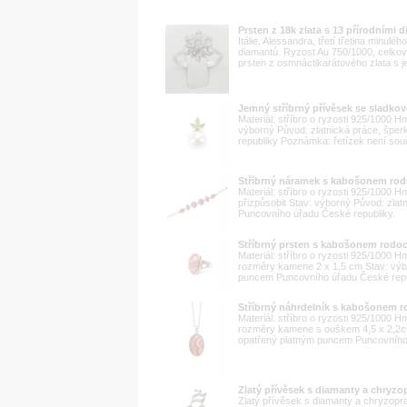
Prsten z 18k zlata s 13 přírodními 
Itálie, Alessandra, třetí třetina minulé
diamantů. Ryzost Au 750/1000, celková
prsten z osmnáctikarátového zlata s j
Jemný stříbrný přívěsek se sladkov
Materiál: stříbro o ryzosti 925/1000 
výborný Původ: zlatnická práce, špe
republiky Poznámka: řetízek není sou
Stříbrný náramek s kabošonem rod
Materiál: stříbro o ryzosti 925/1000 
přizpůsobit Stav: výborný Původ: zla
Puncovního úřadu České republiky.
Stříbrný prsten s kabošonem rodoc
Materiál: stříbro o ryzosti 925/1000 H
rozměry kamene 2 x 1,5 cm Stav: výbo
puncem Puncovního úřadu České repu
Stříbrný náhrdelník s kabošonem r
Materiál: stříbro o ryzosti 925/1000 
rozměry kamene s ouškem 4,5 x 2,2cm
opatřený platným puncem Puncovního 
Zlatý přívěsek s diamanty a chryzo
Zlatý přívěsek s diamanty a chryzopras