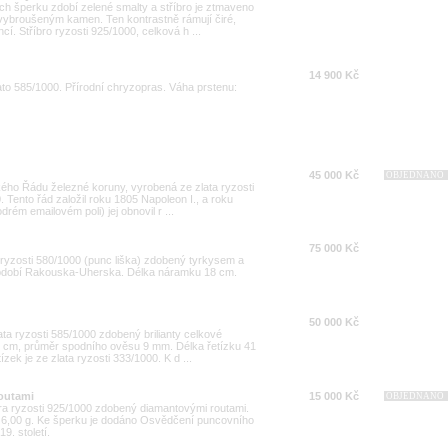
ch šperku zdobí zelené smalty a stříbro je ztmaveno
vybroušeným kamen. Ten kontrastně rámují čiré,
í. Stříbro ryzosti 925/1000, celková h ...
14 900 Kč
ato 585/1000. Přírodní chryzopras. Váha prstenu:
45 000 Kč
OBJEDNÁNO
kého Řádu železné koruny, vyrobená ze zlata ryzosti
 Tento řád založil roku 1805 Napoleon I., a roku
rém emailovém poli) jej obnovil r ...
75 000 Kč
 ryzosti 580/1000 (punc liška) zdobený tyrkysem a
 období Rakouska-Uherska. Délka náramku 18 cm.
50 000 Kč
ata ryzosti 585/1000 zdobený brilianty celkové
4 cm, průměr spodního ověsu 9 mm. Délka řetízku 41
zek je ze zlata ryzosti 333/1000. K d ...
routami
15 000 Kč
OBJEDNÁNO
bra ryzosti 925/1000 zdobený diamantovými routami.
6,00 g. Ke šperku je dodáno Osvědčení puncovního
9. století.