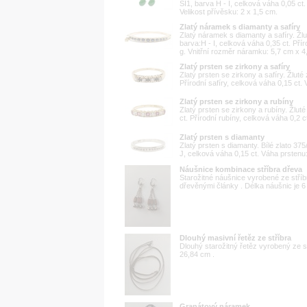
SI1, barva H - I, celková váha 0,05 ct
Velikost přívěsku: 2 x 1,5 cm.
Zlatý náramek s diamanty a safíry
Zlatý náramek s diamanty a safíry. Žlut
barva:H - I, celková váha 0,35 ct. Pří
g. Vnitřní rozměr náramku: 5,7 cm x 4
Zlatý prsten se zirkony a safíry
Zlatý prsten se zirkony a safíry. Žluté
Přírodní safíry, celková váha 0,15 ct. 
Zlatý prsten se zirkony a rubíny
Zlatý prsten se zirkony a rubíny. Žlut
ct. Přírodní rubíny, celková váha 0,2 c
Zlatý prsten s diamanty
Zlatý prsten s diamanty. Bílé zlato 375
J, celková váha 0,15 ct. Váha prstenu: 
Náušnice kombinace stříbra dřeva
Starožitné náušnice vyrobené ze stříbr
dřevěnými články . Délka náušnic je 6
Dlouhý masivní řetěz ze stříbra
Dlouhý starožitný řetěz vyrobený ze s
26,84 cm .
Granátový náramek