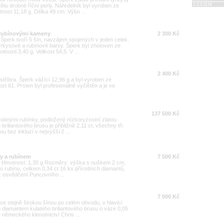
3.ZÁJEM
tu drobné říční perly. Náhrdelník byl vyroben ze
tnost 11,18 g. Délka 49 cm. Výbo ...
a rubínovými kameny
2 300 Kč
 Šperk tvoří 5 šín, navzájem spojených v jeden celek.
rkysové a rubínové barvy. Šperk byl zhotoven ze
nosti 3,40 g. Velikost 54,5. V ...
2 400 Kč
 stříbra. Šperk vážící 12,96 g a byl vyroben ze
ost 61. Prsten byl profesionálně vyčištěn a je ve
137 500 Kč
drobnými rubínky, podložený nízkoryzostní zlatou
briliantového brusu je přibližně 2,11 ct, všechny tři
ou bez inkluzí v nejvyšší č ...
ty a rubínem
7 500 Kč
000 Hmotnost: 1,35 g Rozměry: výška s ouškem 2 cm,
 rubínu, celkem 0,34 ct 16 ks přírodních diamantů,
: osvědčení Puncovního ...
7 000 Kč
 se stejně širokou šínou po celém obvodu, v hlavici
diamantem kulatého briliantového brusu o váze 0,05
e německého klenotnictví Chris ...