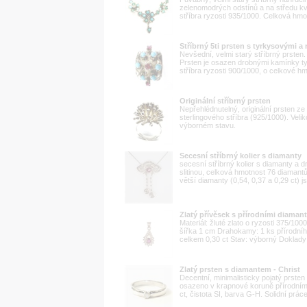
zelenomodrých odstínů a na středu kvě
stříbra ryzosti 935/1000. Celková hmo
Stříbrný 5ti prsten s tyrkysovými 
Nevšední, velmi starý stříbrný prsten.
Prsten je osazen drobnými kamínky ty
stříbra ryzosti 900/1000, o celkové hmot
Originální stříbrný prsten
Nepřehlédnutelný, originální prsten ze
sterlingového stříbra (925/1000). Velik
výborném stavu.
Secesní stříbrný kolier s diamanty
secesní stříbrný kolier s diamanty a 
slitinou, celková hmotnost 76 diamantů 
větší diamanty (0,54, 0,37 a 0,29 ct) js
Zlatý přívěsek s přírodními diaman
Materiál: žluté zlato o ryzosti 375/1
šířka 1 cm Drahokamy: 1 ks přírodního
celkem 0,30 ct Stav: výborný Doklady
Zlatý prsten s diamantem - Christ
Decentní, minimalisticky pojatý prsten
osazeno v krapnové koruně přírodním 
ct, čistota SI, barva G-H. Solidní prác