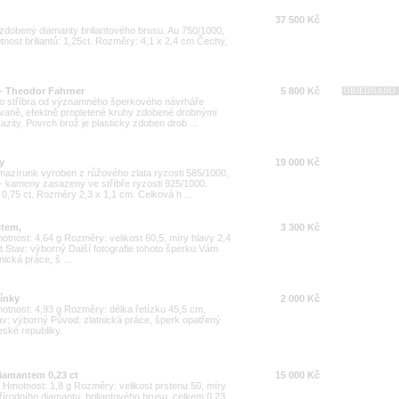
37 500 Kč
e zdobený diamanty briliantového brusu. Au 750/1000,
nost briliantů: 1,25ct. Rozměry: 4,1 x 2,4 cm Čechy,
 - Theodor Fahrner
5 800 Kč
OBJEDNÁNO
ho stříbra od významného šperkového návrháře
ovaně, efektně propletené kruhy zdobené drobnými
azity. Povrch brož je plasticky zdoben drob ...
y
19 000 Kč
mazírunk vyroben z růžového zlata ryzosti 585/1000,
- kameny zasazeny ve stříbře ryzosti 925/1000.
,75 ct. Rozměry 2,3 x 1,1 cm. Celková h ...
item,
3 300 Kč
motnost: 4,64 g Rozměry: velikost 60,5, míry hlavy 2,4
 Stav: výborný Další fotografie tohoto šperku Vám
ická práce, š ...
mínky
2 000 Kč
Hmotnost: 4,93 g Rozměry: délka řetízku 45,5 cm,
av: výborný Původ: zlatnická práce, šperk opatřený
ské republiky.
diamantem 0,23 ct
15 000 Kč
00 Hmotnost: 1,8 g Rozměry: velikost prstenu 50, míry
írodního diamantu, briliantového brusu, celkem 0,23