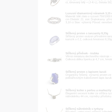
ct, tónovaný bílý + (J-K-L), čistota SI
Luxusní diamantový náramek 3,15 ct
Materiál: bílé zlato o ryzosti 750/100
cm Období: 21. stol. Drahokamy: příro
3,10 ct Stav: výborný Původ: nenošený
Stříbrný prsten s tanzanity 8,33g
Stříbrný prsten osázen přírodními tanza
kamzík s č.2, celková hmotnost 8,33g 
Stříbrný přívěsek - trubka
Věrná miniatura dechového nástroje – 
Celková délka šperku je 4,7 cm, hmotn
Stříbrný prsten s lapisem lazuli
Organicky řešený, výrazný prsten ze 
polštářkovitým kabošonem lapis lazuli.
Stříbrný kolier s perlou a markazity
Elegantní secesní kolier ze stříbra r
náhrdelníku 44 cm, rozměry přívěsku 
Stříbrný náhrdelník s tyrkysy
Půvabný, velmi starý stříbrný náhrdel