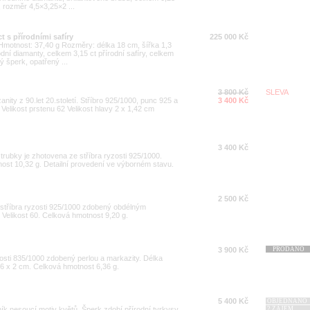
2, rozměr 4,5×3,25×2 ...
 s přírodními safíry
225 000 Kč
0 Hmotnost: 37,40 g Rozměry: délka 18 cm, šířka 1,3
dní diamanty, celkem 3,15 ct přírodní safíry, celkem
 šperk, opatřený ...
3 800 Kč
SLEVA
nity z 90.let 20.století. Stříbro 925/1000, punc 925 a
3 400 Kč
Velikost prstenu 62 Velikost hlavy 2 x 1,42 cm
3 400 Kč
trubky je zhotovena ze stříbra ryzosti 925/1000.
ost 10,32 g. Detailní provedení ve výborném stavu.
2 500 Kč
stříbra ryzosti 925/1000 zdobený obdélným
 Velikost 60. Celková hmotnost 9,20 g.
3 900 Kč
PRODÁNO
yzosti 835/1000 zdobený perlou a markazity. Délka
6 x 2 cm. Celková hmotnost 6,36 g.
5 400 Kč
OBJEDNÁNO
ník nesoucí motiv květů. Šperk zdobí přírodní tyrkysy
2.ZÁJEM