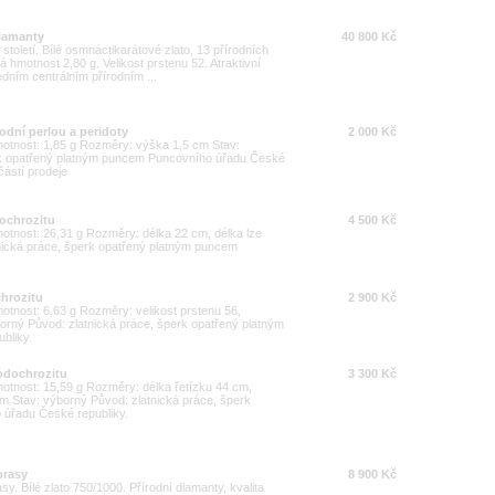
diamanty
40 800 Kč
ho století. Bílé osmnáctikarátové zlato, 13 přírodních
 hmotnost 2,80 g. Velikost prstenu 52. Atraktivní
edním centrálním přírodním ...
odní perlou a peridoty
2 000 Kč
Hmotnost: 1,85 g Rozměry: výška 1,5 cm Stav:
rk opatřený platným puncem Puncovního úřadu České
částí prodeje
ochrozitu
4 500 Kč
Hmotnost: 26,31 g Rozměry: délka 22 cm, délka lze
tnická práce, šperk opatřený platným puncem
hrozitu
2 900 Kč
motnost: 6,63 g Rozměry: velikost prstenu 56,
rný Původ: zlatnická práce, šperk opatřený platným
bliky.
odochrozitu
3 300 Kč
Hmotnost: 15,59 g Rozměry: délka řetízku 44 cm,
 Stav: výborný Původ: zlatnická práce, šperk
úřadu České republiky.
prasy
8 900 Kč
y. Bílé zlato 750/1000. Přírodní diamanty, kvalita