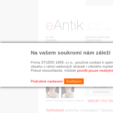
STA
O nás
Obchodní podmínky
Kontakty
Časté dotazy
Recenze
Ceník
Na vašem soukromí nám záleží
Jsme prověřená firma
RYCHLÉ HLEDÁN
V oboru působíme 22 let!
Firma STUDIO 1809, s.r.o., používá cookies k optim
Zákazníci u nás oceňují:
HISTORICKÉ O
obsahu v rámci webových stránek i cíleného marke
■ odborné zázemí
všechno
Pokud nesouhlasíte, můžete
povolit pouze nezbytn
■ bezpečné prostředí
před r. 1800
■ přátelskou atmosféru
19. stol.
Podrobné nastavení
Souhlasím
1890-1940
od r. 1940
současnost
Dana Čechová a Jolana Králová
NÁKUP I PO T
Vyhledané
položky v kategorii "šperky