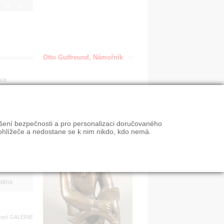
IGN
Otto Gutfreund, Námořník
ace
en
ýšení bezpečnosti a pro personalizaci doručovaného
VY
ohlížeče a nedostane se k nim nikdo, kdo nemá.
n slevy
atina
zení
GALERIE