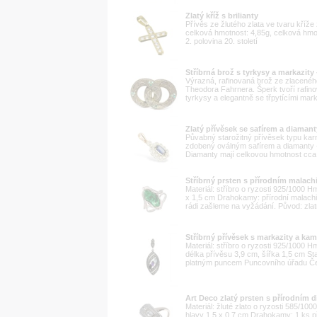
Zlatý kříž s brilianty
Přívěs ze žlutého zlata ve tvaru kříž
celková hmotnost: 4,85g, celková hmot
2. polovina 20. století
Stříbrná brož s tyrkysy a markazity
Výrazná, rafinovaná brož ze zlacené
Theodora Fahrnera. Šperk tvoří rafin
tyrkysy a elegantně se třpytícími mark
Zlatý přívěsek se safírem a diamant
Půvabný starožitný přívěsek typu kar
zdobený oválným safírem a diamanty 
Diamanty mají celkovou hmotnost cca 0
Stříbrný prsten s přírodním malach
Materiál: stříbro o ryzosti 925/1000 H
x 1,5 cm Drahokamy: přírodní malachit
rádi zašleme na vyžádání. Původ: zlatn
Stříbrný přívěsek s markazity a ka
Materiál: stříbro o ryzosti 925/1000 
délka přívěsu 3,9 cm, šířka 1,5 cm St
platným puncem Puncovního úřadu Če
Art Deco zlatý prsten s přírodním 
Materiál: žluté zlato o ryzosti 585/10
hlavy 1,5 x 0,7 cm Drahokamy: 1 ks př