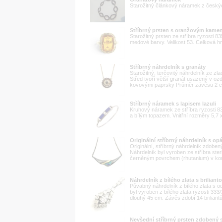
Starožitný článkový náramek z českýc
Stříbrný prsten s oranžovým kam
Starožitný prsten ze stříbra ryzost
medové barvy. Velikost 53. Celková h
Stříbrný náhrdelník s granáty
Starožitný, terčovitý náhrdelník ze zl
Střed tvoří větší granát usazený v o
kovovými paprsky Průměr závěsu 2 cm
Stříbrný náramek s lapisem lazuli
Kruhový náramek ze stříbra ryzosti 8
a bílým topazem. Vnitřní rozměry 5,7 
Originální stříbrný náhrdelník s op
Originální, stříbrný náhrdelník zdob
Náhrdelník byl vyroben ze stříbra ster
černěným povrchem (rhutanium) v kont
Náhrdelník z bílého zlata s brilia
Půvabný náhrdelník z bílého zlata s 
byl vyroben z bílého zlata ryzosti 33
dlouhý 45 cm. Závěs zdobí 14 briliantů
Nevšední stříbrný prsten zdobený 