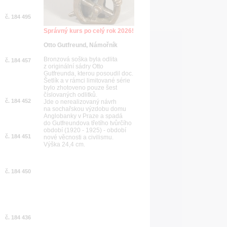
č. 184 495
Správný kurs po celý rok 2026!
Otto Gutfreund, Námořník
Bronzová soška byla odlita
č. 184 457
z originální sádry Otto
Gutfreunda, kterou posoudil doc.
Šetlík a v rámci limitované série
bylo zhotoveno pouze šest
číslovaných odlitků.
č. 184 452
Jde o nerealizovaný návrh
na sochařskou výzdobu domu
Anglobanky v Praze a spadá
do Gutfreundova třetího tvůrčího
období (1920 - 1925) - období
č. 184 451
nové věcnosti a civilismu.
Výška 24,4 cm.
č. 184 450
č. 184 436