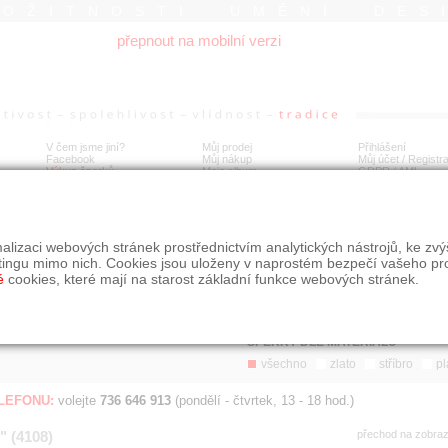
ROŽITNOSTI UMĚNÍ DES
přepnout na mobilní verzi
V čem jsme jiní?
Můj prodej
Přihlášení
Facebook
Můj nákup
Můj účet / Registr
Výkup šperků
Moje album
GDPR
/
AML
Jen poslední d
Í
alizaci webových stránek prostřednictvím analytických nástrojů, ke zv
BDOBÍ
STÁŘÍ NABÍDKY
ŘAZENÍ
SLE
tingu mimo nich. Cookies jsou uloženy v naprostém bezpečí vašeho pr
všechno
nejnovější napřed
je
é
cookies, které mají na starost základní funkce webových stránek.
jen poslední den
podle cen sestupně
jen poslední týden
jen poslední měsíc
ŠPERKY DLE MATERIÁLU
všechno
zlato
stříbro
pl
ELEFONU:
volejte
736 646 913
(pondělí - čtvrtek, 13 - 18 hod.)
" (4108)
přechod na zobra