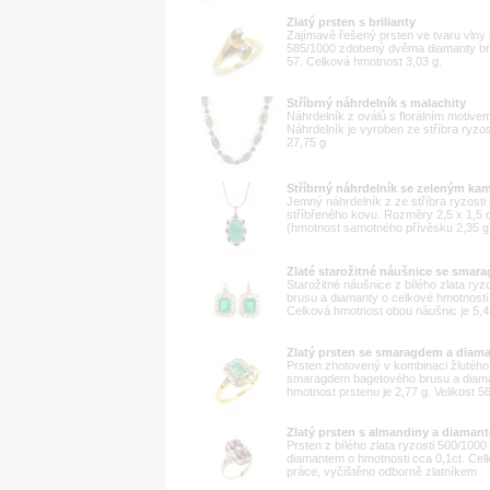
Zlatý prsten s brilianty
Zajímavě řešený prsten ve tvaru vlny s
585/1000 zdobený dvěma diamanty brili
57. Celková hmotnost 3,03 g.
Stříbrný náhrdelník s malachity
Náhrdelník z oválů s florálním motive
Náhrdelník je vyroben ze stříbra ryzo
27,75 g
Stříbrný náhrdelník se zeleným k
Jemný náhrdelník z ze stříbra ryzos
stříbřeného kovu. Rozměry 2,5 x 1,5 
(hmotnost samotného přívěsku 2,35 g)
Zlaté starožitné náušnice se smar
Starožitné náušnice z bílého zlata r
brusu a diamanty o celkové hmotnosti
Celková hmotnost obou náušnic je 5,44
Zlatý prsten se smaragdem a diam
Prsten zhotovený v kombinaci žlutého 
smaragdem bagetového brusu a diaman
hmotnost prstenu je 2,77 g. Velikost 5
Zlatý prsten s almandiny a diaman
Prsten z bílého zlata ryzosti 500/10
diamantem o hmotnosti cca 0,1ct. Celk
práce, vyčištěno odborně zlatníkem