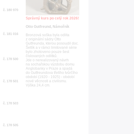
č. 180 970
Správný kurs po celý rok 2026!
Otto Gutfreund, Námořník
č. 181 016
Bronzová soška byla odlita
z originální sádry Otto
Gutfreunda, kterou posoudil doc.
Šetlík a v rámci limitované série
bylo zhotoveno pouze šest
číslovaných odlitků.
č. 178 500
Jde o nerealizovaný návrh
na sochařskou výzdobu domu
Anglobanky v Praze a spadá
do Gutfreundova třetího tvůrčího
období (1920 - 1925) - období
nové věcnosti a civilismu.
č. 178 501
Výška 24,4 cm.
č. 178 503
č. 178 505