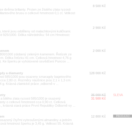
8 500 Kč
e dvěma brilianty. Prsten ze žlutého zlata ryzosti
antového brusu o celkové hmotnosti 0,1 ct. Velikost
2 900 Kč
m, které jsou odděleny od malachitovými kuličkami.
sti 925/1000. Délka náhrdelníku: 54 cm Hmotnost:
amenem
2 000 Kč
ti 800/1000 zdobený zeleným kamenem. Řetízek ze
cm. Délka řetízku 41 cm. Celková hmotnost 4,76 g
. Ke šperku je vyhotovené osvědčení Puncov ...
agdy a diamanty
128 000 Kč
yzosti 585/1000 jsou osazeny smaragdy bagetového
 cca 2,80 ct. Rozměry náušnice jsou 2,1 x 1,3 cm.
 g. Krásná zlatnické práce ,odborně v ...
anty
35 000 Kč
SLEVA
a bílého zlata ryzosti 585/1000 je osazený
31 500 Kč
ty o celkové hmotnosti cca 0,90 ct. Celková
6., krásná stará práce První Republiky Odborně vy ...
tem
12 800 Kč
PRODÁNO
00 osazený čtyřmi vybroušenými almandiny a jedním
ová hmotnost šperku je 3,45 g. Velikost 55. Krásná