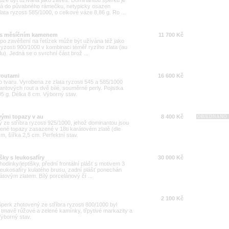
může být užívána jako závěs. Dominantou šperku je
ná do půvabného rámečku, netypicky osazen
ata ryzosti 585/1000, o celkové váze 8,86 g. Ro ...
ěs s měsíčním kamenem
11 700 Kč
ž po zavěšení na řetízek může být užívána též jako
ryzosti 900/1000 v kombinaci téměř ryzího zlata (au
u). Jedná se o svrchní část brož ...
routami
16 600 Kč
ho tvaru. Vyrobena ze zlata ryzosti 545 a 585/1000
ntových rout a dvě bílé, souměrné perly. Pojistka
95 g. Délka 8 cm. Výborný stav.
vými topazy v au
8 400 Kč
OBJEDNÁNO
 ze stříbra ryzosti 925/1000, jehož dominantou jsou
ené topazy zasazené v 18ti karátovém zlatě (dle
, šířka 2,5 cm. Perfektní stav.
šky s leukosafíry
30 000 Kč
dinky/jeptišky, přední frontální plášť s motivem 3
i leukosafíry kulatého brusu, zadní plášť ponechán
tovým zlatem. Bílý porcelánový čí ...
2 100 Kč
Šperk zhotovený ze stříbra ryzosti 800/1000 byl
j tmavě růžové a zelené kamínky, třpytivé markazity a
Výborný stav.