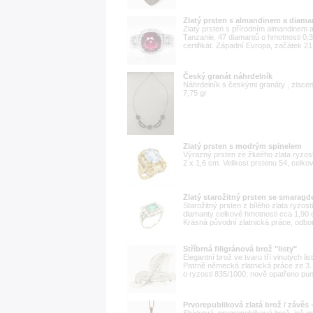
Zlatý prsten s almandinem a diama
Zlatý prsten s přírodním almandinem 
Tanzanie, 47 diamantů o hmotnosti 0,3
certifikát. Západní Evropa, začátek 21. 
Český granát náhrdelník
Náhrdelník s českými granáty , zlacen
7,75 gr
Zlatý prsten s modrým spinelem
Výrazný prsten ze žlutého zlata ryzost
2 x 1,6 cm. Velikost prstenu 54, celko
Zlatý starožitný prsten se smarag
Starožitný prsten z bílého zlata ryz
diamanty celkové hmotnosti cca 1,90 c
Krásná původní zlatnická práce, odbo
Stříbrná filigránová brož "listy"
Elegantní brož ve tvaru tří vinutých li
Patrně německá zlatnická práce ze 3. č
o ryzosti 835/1000; nově opatřeno pun
Prvorepubliková zlatá brož / závěs 