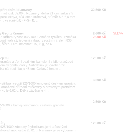
 přírodními diamanty
32 500 Kč
0 Hmotnost: 39,00 g Rozměry: délka 21 cm, šířka 2,5
perel Akoya, bílá lehce krémová, průměr 5,5-6,0 mm
em, vzácně bílý (F-G-H), ...
sy Georg Kramer
2 600 Kč
SLEVA
ze stříbra ryzosti 835/1000. Značen rybičkou (značka
2 000 Kč
oužívala stylizovaná ryba), ryzostním číslem 835,
šířka 1 cm, hmotnost 15,98 g, ca 6 ...
mejemi
12 500 Kč
ranáty a třemi oválnými kamejemi z bílo-oranžové
tem elegantní dívky. Náhrdelník je vyroben ze
lka náhrdelníku je 48 cm. Celková hmotn ...
3 500 Kč
stříbra ryzosti 925/1000 lemovaný českými granáty.
-oranžové přírodní mušloviny s profilovým portrétem
ku je 6,62 g. Délka závěsu je 4 ...
2 500 Kč
925/1000 s kamejí lemovanou českými granáty.
9
náty
12 500 Kč
i 925/1000 zdobený čtyřmi kamejemi a českými
elková hmotnost je 28,01 g. Náramek je ve výborném