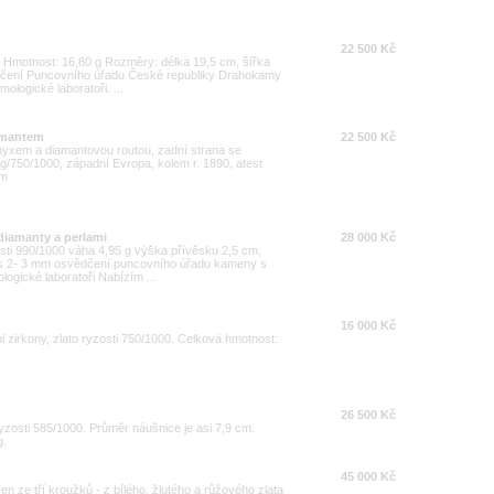
22 500 Kč
000 Hmotnost: 16,80 g Rozměry: délka 19,5 cm, šířka
dčení Puncovního úřadu České republiky Drahokamy
ologické laboratoři. ...
amantem
22 500 Kč
yxem a diamantovou routou, zadní strana se
g/750/1000, západní Evropa, kolem r. 1890, atest
cm
 diamanty a perlami
28 000 Kč
zosti 990/1000 váha 4,95 g výška přívěsku 2,5 cm,
 ks 2- 3 mm osvědčení puncovního úřadu kameny s
logické laboratoři Nabízím ...
16 000 Kč
 zirkony, zlato ryzosti 750/1000. Celková hmotnost:
26 500 Kč
zosti 585/1000. Průměr náušnice je asi 7,9 cm.
g.
45 000 Kč
en ze tří kroužků - z bílého, žlutého a růžového zlata