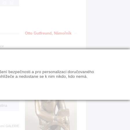
IGN
Otto Gutfreund, Námořník
ace
en
ýšení bezpečnosti a pro personalizaci doručovaného
VY
ohlížeče a nedostane se k nim nikdo, kdo nemá.
n slevy
atina
zení
GALERIE