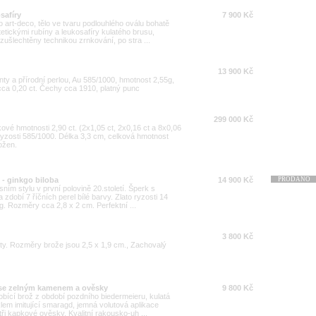
safíry
7 900 Kč
o art-deco, tělo ve tvaru podlouhlého oválu bohatě
tickými rubíny a leukosafíry kulatého brusu,
zušlechtěny technikou zrnkování, po stra ...
13 900 Kč
anty a přírodní perlou, Au 585/1000, hmotnost 2,55g,
cca 0,20 ct. Čechy cca 1910, platný punc
299 000 Kč
kové hmotnosti 2,90 ct. (2x1,05 ct, 2x0,16 ct a 8x0,06
o ryzosti 585/1000. Délka 3,3 cm, celková hmotnost
ožen.
i - ginkgo biloba
14 900 Kč
PRODÁNO
ím stylu v první polovině 20.století. Šperk s
zdobí 7 říčních perel bílé barvy. Zlato ryzosti 14
g. Rozměry cca 2,8 x 2 cm. Perfektní ...
3 800 Kč
y. Rozměry brože jsou 2,5 x 1,9 cm., Zachovalý
 se zelným kamenem a ověsky
9 800 Kč
bící brož z období pozdního biedermeieru, kulatá
em imitující smaragd, jemná volutová aplikace
ři kapkové ověsky. Kvalitní rakousko-uh ...