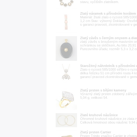
stavu, vyčištěn zlatníkem.
Zlatý náramek s přírodním korálem
Materiál: žluté zlato o ryzosti 585/1
1,2 cm Stav: výborný Doklady: Osvě
s garanci pravosti, zkontrolované v gem
Zlatý závěs s černým onyxem a di
zlatý závěs s broušeným masivním on
schránkou se sklíčkem, Au btto 20,91 
Puncovního úřadu; rozměr 5,3 x 3,2 
Starožitný náhrdelník s přírodními
Zlato o ryzosti 585/1000 stříbro o ry
délka řetízku 51 cm přírodní routa 4
garancí pravosti zkontrolované v gemo
Zlatý prsten s bílými kameny
Výrazný zlatý prsten zdobený zářivými
5,04 g, velikost 54.
Zlaté kruhové náušnice
Ohromné kruhové náušnice ze zlata ry
Celková hmotnost obou náušnic 9,94 
Zlatý prsten Cartier
Prsten Trinity značky Cartier je zhotov