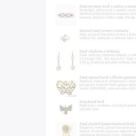
Zlatá art-deco brož s rubíny a leuko
Drobnější, zářivá brož z období ranéh
členěné prořezáváním a osazeno synte
kameny uloženy v bílém zlatě. Okraje 
Secesní zlatý prsten s brilianty
Zlatý secesní starožitný prsten s brili
velikost 53, diamanty o celkové váze 
Zlaté náušnice s brilianty
Zlaté náušnice zdobené brilianty o cel
ct) čistota VS2 - SI1, barva H-I. Zlat
6,35 g. Znalecký posudek briliantů dol
Zlatá secesní brož s říčními perlam
Malebná, zlatá brož zhotovená v secesn
půvabným motivem lístků ginkgo biloba 
karátů (585/1000), celková váha 4,99 
Granátová brož
Malá brož z tombaku s českými granát
původní stav
Zlatá pozdně biedermeierová brož
Elegantní, menší, přesto honosně půso
hlavice ve středu osazena zeleným skl
obklopena decentním rytím, připojeny t