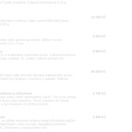
ní Cartier krabička. Celková hmotnost je 8,15 g.
12 500 Kč
metystem a zirkony, zlato ryzosti 585/1000 (punc
4,63 g.
2 000 Kč
den větší granát uprostřed. Stříbro ryzosti
rože 3,5 x 2 cm.
ty
8 900 Kč
 0,5 ct a diamanty routového brusu. Celková hmotnost
pa, začátek 21. století, velikost prstenu 54.
96 000 Kč
00 zdobí velký přírodní diamant briliantového brusu
. Kámen je zasazen v korunce z palladia. Velikost
 závěsem a růženínem
2 700 Kč
ostka, který zdobí odnímatelný závěs. Ten je na středu
o brusu typu kabošon. Ten je zasazen do středu
a byl zhotoven ze stříbra ryzosti ...
okem
2 400 Kč
, ve středu osazeno oválnou muglí přírodního tygřího
ipomínající cestu ze stop. Nápaditá tuzemská
etí. Zhotoveno z nezlaceného stří ...