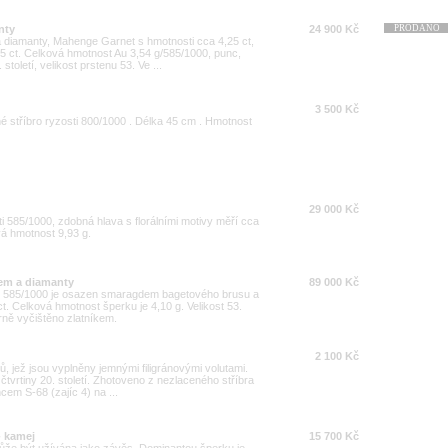
nty
24 900 Kč
PRODÁNO
a diamanty, Mahenge Garnet s hmotnosti cca 4,25 ct,
5 ct. Celková hmotnost Au 3,54 g/585/1000, punc,
století, velikost prstenu 53. Ve ...
3 500 Kč
é stříbro ryzosti 800/1000 . Délka 45 cm . Hmotnost
29 000 Kč
i 585/1000, zdobná hlava s florálními motivy měří cca
vá hmotnost 9,93 g.
dem a diamanty
89 000 Kč
osti 585/1000 je osazen smaragdem bagetového brusu a
t. Celková hmotnost šperku je 4,10 g. Velikost 53.
rně vyčištěno zlatníkem.
2 100 Kč
stů, jež jsou vyplněny jemnými filigránovými volutami.
tvrtiny 20. století. Zhotoveno z nezlaceného stříbra
cem S-68 (zajíc 4) na ...
- kamej
15 700 Kč