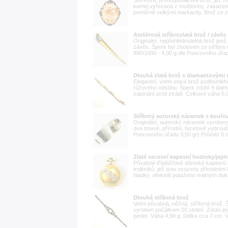
Sbírková, prvorepubliková brož, jež 
kamej vyřezaná z mušloviny, zasaze
poměrně velkými markazity. Brož ze zl
Ateliérová stříbrozlatá brož / záv
Originální, nepřehlédnutelná brož jen
závěs. Šperk byl zhotoven ze stříbra 
990/1000 - 4,00 g dle Puncovního úřad
Dlouhá zlatá brož s diamantovými 
Elegantní, velmi stará brož podlouhlé
růžového odstínu. Šperk zdobí 9 daima
zapínání proti ztrátě. Celkové váha 5,
Stříbrný autorský náramek s kouřo
Originální, autorský náramek vyrobený
dva tmavé, přírodní, fazetově vybrouš
Puncovního úřadu 3,50 gr) Průměr 6 cm
Zlaté secesní kapesní hodinky/jepti
Půvabné tříplášťové dámské kapesní ho
trojlístků, jež jsou osazeny přírodním
hladký, efektně potaženo matným duká
Dlouhá stříbrná brož
Velmi půvabná, něžná, stříbrná brož. 
vyroben počátkem 20.století. Zdobí je
perleť. Váha 4,99 g. Délka cca 7 cm. 