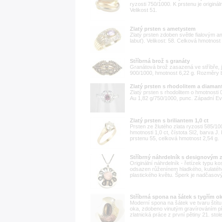
ryzosti 750/1000. K prstenu je originál
Velikost 51.
Zlatý prsten s ametystem
Zlatý prsten zdoben světle fialovým a
labuť). Velikost: 58. Celková hmotnost 
Stříbrná brož s granáty
Granátová brož zasazená ve stříbře, je
900/1000, hmotnost 6,22 g. Rozměry b
Zlatý prsten s rhodolitem a diaman
Zlatý prsten s rhodolitem o hmotnosti
Au 1,82 g/750/1000, punc. Západní Evro
Zlatý prsten s briliantem 1,0 ct
Prsten ze žlutého zlata ryzosti 585/10
hmotnosti 1,0 ct, čístota SI2, barva J
prstenu 55, celková hmotnost 2,54 g.
Stříbrný náhrdelník s designovým
Originální náhrdelník - řetízek typu k
odsazen růženínem hladkého, kulatéh
plastického květu. Šperk je nadčasový 
Stříbrná spona na šátek s tygřím 
Moderní spona na šátek ve tvaru štítu
oka, zdobeno vinutým gravírováním př
zlatnická práce z první pětiny 21. stol