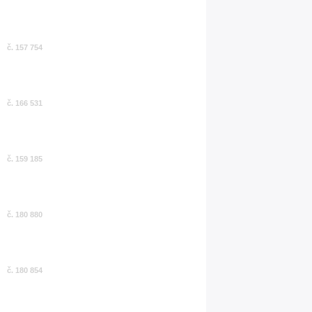
č. 157 754
č. 166 531
č. 159 185
č. 180 880
č. 180 854