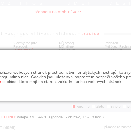
ROŽITNOSTI UMĚNÍ DES
přepnout na mobilní verzi
V čem jsme jiní?
Můj prodej
Přihlášení
Facebook
Můj nákup
Můj účet / Registr
Výkup šperků
Moje album
GDPR
/
AML
Jen poslední d
Í
alizaci webových stránek prostřednictvím analytických nástrojů, ke zv
BDOBÍ
STÁŘÍ NABÍDKY
ŘAZENÍ
SLE
tingu mimo nich. Cookies jsou uloženy v naprostém bezpečí vašeho pr
všechno
nejnovější napřed
je
é
cookies, které mají na starost základní funkce webových stránek.
jen poslední den
podle cen sestupně
jen poslední týden
jen poslední měsíc
ŠPERKY DLE MATERIÁLU
všechno
zlato
stříbro
pl
ELEFONU:
volejte
736 646 913
(pondělí - čtvrtek, 13 - 18 hod.)
" (4099)
přechod na zobra