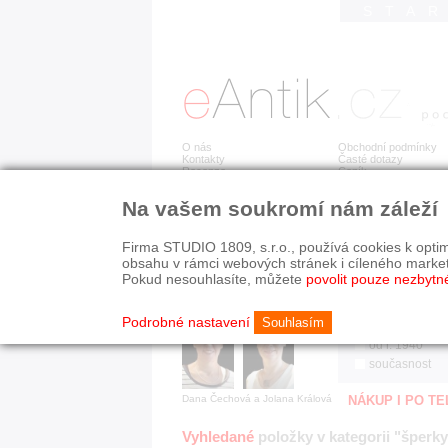
STA
O nás
Obchodní podmínky
Kontakty
Časté dotazy
Recenze
Ceník
Na vašem soukromí nám záleží
Jsme prověřená firma
RYCHLÉ HLEDÁN
V oboru působíme 22 let!
Firma STUDIO 1809, s.r.o., používá cookies k optim
Zákazníci u nás oceňují:
HISTORICKÉ O
obsahu v rámci webových stránek i cíleného marke
■ odborné zázemí
všechno
Pokud nesouhlasíte, můžete
povolit pouze nezbytn
■ bezpečné prostředí
před r. 1800
■ přátelskou atmosféru
19. stol.
Podrobné nastavení
Souhlasím
1890-1940
od r. 1940
současnost
Dana Čechová a Jolana Králová
NÁKUP I PO T
Vyhledané
položky v kategorii "šperky