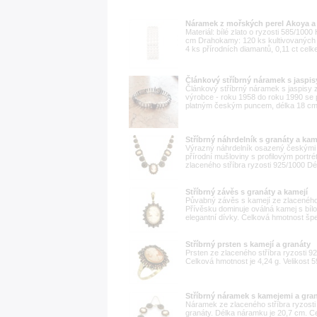
Náramek z mořských perel Akoya a
Materiál: bílé zlato o ryzosti 585/100
cm Drahokamy: 120 ks kultivovaných 
4 ks přírodních diamantů, 0,11 ct celk
Článkový stříbrný náramek s jaspi
Článkový stříbrný náramek s jaspisy 
výrobce - roku 1958 do roku 1990 se p
platným českým puncem, délka 18 cm, 
Stříbrný náhrdelník s granáty a ka
Výrazný náhrdelník osazený českými g
přírodní mušloviny s profilovým portré
zlaceného stříbra ryzosti 925/1000 Dé
Stříbrný závěs s granáty a kamejí
Půvabný závěs s kamejí ze zlaceného 
Přívěsku dominuje oválná kamej s bílo
elegantní dívky. Celková hmotnost šper
Stříbrný prsten s kamejí a granáty
Prsten ze zlaceného stříbra ryzosti 
Celková hmotnost je 4,24 g. Velikost 5
Stříbrný náramek s kamejemi a gra
Náramek ze zlaceného stříbra ryzost
granáty. Délka náramku je 20,7 cm. C