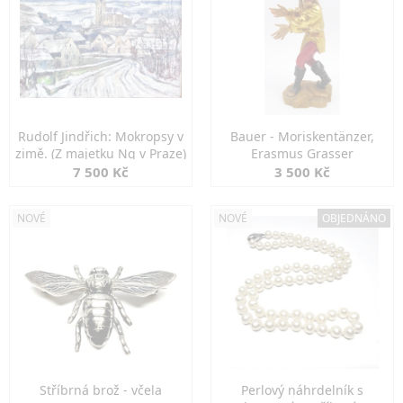
Rudolf Jindřich: Mokropsy v
Bauer - Moriskentänzer,
zimě. (Z majetku Ng v Praze)
Erasmus Grasser
7 500 Kč
3 500 Kč
NOVÉ
NOVÉ
OBJEDNÁNO
Stříbrná brož - včela
Perlový náhrdelník s