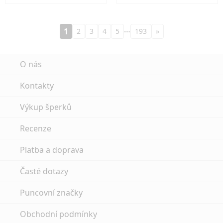
…
1
2
3
4
5
193
»
O nás
Kontakty
Výkup šperků
Recenze
Platba a doprava
Časté dotazy
Puncovní značky
Obchodní podmínky