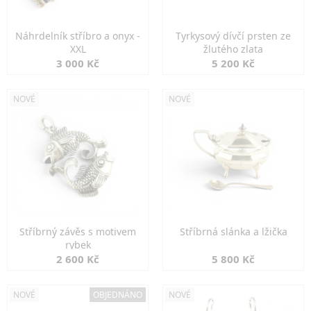
Náhrdelník stříbro a onyx -
Tyrkysový dívčí prsten ze
XXL
žlutého zlata
3 000 Kč
5 200 Kč
NOVÉ
NOVÉ
Stříbrný závěs s motivem
Stříbrná slánka a lžička
rybek
2 600 Kč
5 800 Kč
NOVÉ
OBJEDNÁNO
NOVÉ