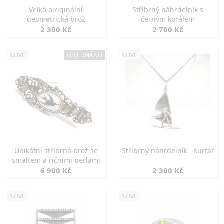
Velká oiriginální
Stříbrný náhrdelník s
geometrická brož
černým korálem
2 300 Kč
2 700 Kč
NOVÉ
OBJEDNÁNO
NOVÉ
Unikátní stříbrná brož se
Stříbrný náhrdelník - surfař
smaltem a říčními perlami
6 900 Kč
2 300 Kč
NOVÉ
NOVÉ