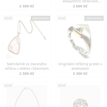
elegantním stříbrným
zapínáním
2 300 Kč
2 600 Kč
NOVÉ
OBJEDNÁNO
NOVÉ
OBJEDNÁNO
Náhrdelník ze zlaceného
Originální stříbrný prsten s
stříbra s velkým růženínem
ametystem
2 300 Kč
2 300 Kč
NOVÉ
NOVÉ