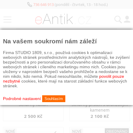
736 646 913
(pondělí - čtvrtek, 13 - 18 hod.)
KATEGORIE
Na vašem soukromí nám záleží
NOVÉ
NOVÉ
Firma STUDIO 1809, s.r.o., používá cookies k optimalizaci
webových stránek prostřednictvím analytických nástrojů, ke zvýšení
bezpečnosti a pro personalizaci doručovaného obsahu v rámci
webových stránek i cíleného marketingu mimo nich. Cookies jsou
uloženy v naprostém bezpečí vašeho prohlížeče a nedostane se k
nim nikdo, kdo nemá. Pokud nesouhlasíte, můžete
povolit pouze
nezbytné
cookies, které mají na starost základní funkce webových
stránek.
Podrobné nastavení
Souhlasím
Stříbrný flakon
Stříbrný prsten s oranžovým
kamenem
2 500 Kč
2 100 Kč
NOVÉ
NOVÉ
OBJEDNÁNO