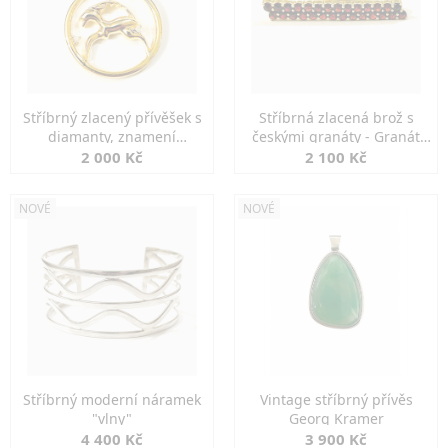
Stříbrný zlacený přívěšek s
Stříbrná zlacená brož s
diamanty, znamení
českými granáty - Granát
KOZOROH
Turnov
2 000 Kč
2 100 Kč
NOVÉ
NOVÉ
Stříbrný moderní náramek
Vintage stříbrný přívěs
"vlny"
Georg Kramer
4 400 Kč
3 900 Kč