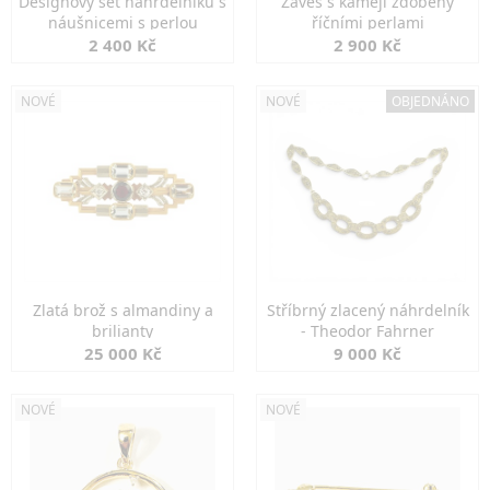
Designový set náhrdelníku s
Závěs s kamejí zdobený
náušnicemi s perlou
říčními perlami
2 400 Kč
2 900 Kč
NOVÉ
NOVÉ
OBJEDNÁNO
Zlatá brož s almandiny a
Stříbrný zlacený náhrdelník
brilianty
- Theodor Fahrner
25 000 Kč
9 000 Kč
NOVÉ
NOVÉ