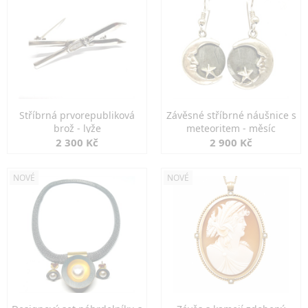
Stříbrná prvorepubliková
Závěsné stříbrné náušnice s
brož - lyže
meteoritem - měsíc
2 300 Kč
2 900 Kč
NOVÉ
NOVÉ