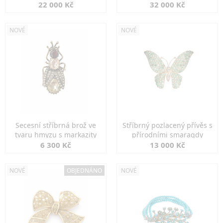
diamanty
22 000 Kč
32 000 Kč
NOVÉ
NOVÉ
Secesní stříbrná brož ve
Stříbrný pozlacený přívěs s
tvaru hmyzu s markazity
přírodními smaragdy
6 300 Kč
13 000 Kč
NOVÉ
OBJEDNÁNO
NOVÉ