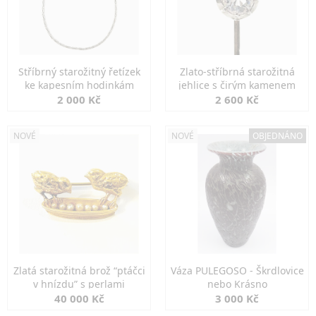
Stříbrný starožitný řetízek
Zlato-stříbrná starožitná
ke kapesním hodinkám
jehlice s čirým kamenem
2 000 Kč
2 600 Kč
NOVÉ
NOVÉ
OBJEDNÁNO
Zlatá starožitná brož “ptáčci
Váza PULEGOSO - Škrdlovice
v hnízdu” s perlami
nebo Krásno
40 000 Kč
3 000 Kč