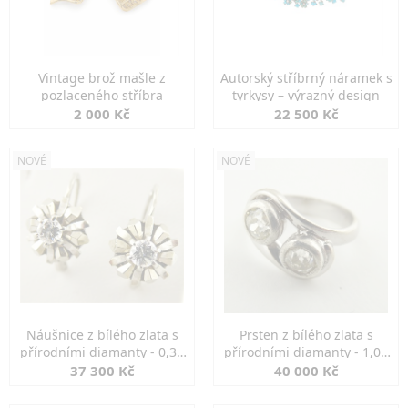
Vintage brož mašle z
Autorský stříbrný náramek s
pozlaceného stříbra
tyrkysy – výrazný design
2 000 Kč
22 500 Kč
NOVÉ
NOVÉ
Náušnice z bílého zlata s
Prsten z bílého zlata s
přírodními diamanty - 0,30
přírodními diamanty - 1,00
ct
ct
37 300 Kč
40 000 Kč