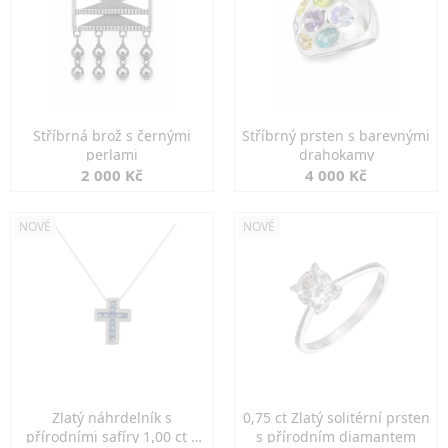
Stříbrná brož s černými
Stříbrný prsten s barevnými
perlami
drahokamy
2 000 Kč
4 000 Kč
NOVÉ
NOVÉ
Zlatý náhrdelník s
0,75 ct Zlatý solitérní prsten
přírodními safíry 1,00 ct a
s přírodním diamantem