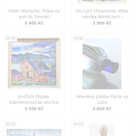
Vilém Wünsche: Práce na
NU Cyril Chramosta: Výlov
poli (XL formát)
rybníka (komb.tech.)
9 000 Kč
3 900 Kč
NOVÉ
NOVÉ
Jindřich Otipka:
skleněná platika Pasta na
Expresionistická vesnice
zuby
3 500 Kč
4 800 Kč
NOVÉ
NOVÉ