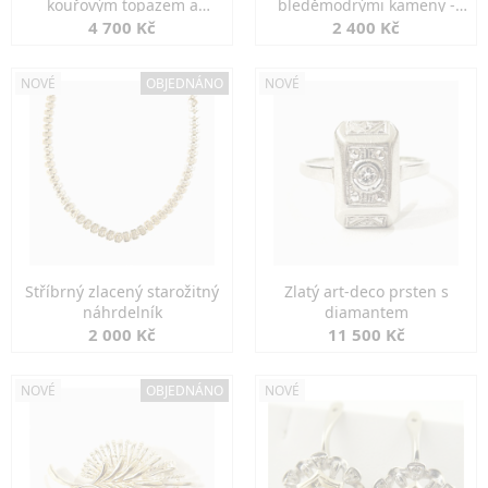
kouřovým topazem a
bleděmodrými kameny -
markazity
jemná elegance
4 700 Kč
2 400 Kč
NOVÉ
OBJEDNÁNO
NOVÉ
Stříbrný zlacený starožitný
Zlatý art-deco prsten s
náhrdelník
diamantem
2 000 Kč
11 500 Kč
NOVÉ
OBJEDNÁNO
NOVÉ