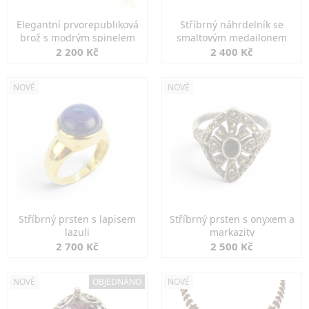
Elegantní prvorepubliková
Stříbrný náhrdelník se
brož s modrým spinelem
smaltovým medailonem
2 200 Kč
2 400 Kč
NOVÉ
NOVÉ
Stříbrný prsten s lapisem
Stříbrný prsten s onyxem a
lazuli
markazity
2 700 Kč
2 500 Kč
NOVÉ
OBJEDNÁNO
NOVÉ