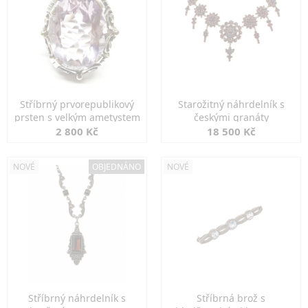
Stříbrný prvorepublikový
Starožitný náhrdelník s
prsten s velkým ametystem
českými granáty
2 800 Kč
18 500 Kč
NOVÉ
OBJEDNÁNO
NOVÉ
Stříbrný náhrdelník s
Stříbrná brož s