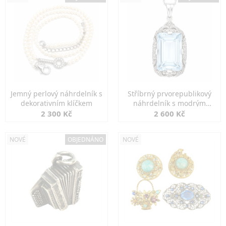
Jemný perlový náhrdelník s
Stříbrný prvorepublikový
dekorativním klíčkem
náhrdelník s modrým
spinelem
2 300 Kč
2 600 Kč
NOVÉ
OBJEDNÁNO
NOVÉ