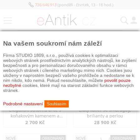
736 646 913
(pondělí - čtvrtek, 13 - 18 hod.)
KATEGORIE
Na vašem soukromí nám záleží
NOVÉ
OBJEDNÁNO
NOVÉ
OBJEDNÁNO
Firma STUDIO 1809, s.r.o., používá cookies k optimalizaci
webových stránek prostřednictvím analytických nástrojů, ke zvýšení
bezpečnosti a pro personalizaci doručovaného obsahu v rámci
webových stránek i cíleného marketingu mimo nich. Cookies jsou
uloženy v naprostém bezpečí vašeho prohlížeče a nedostane se k
nim nikdo, kdo nemá. Pokud nesouhlasíte, můžete
povolit pouze
nezbytné
cookies, které mají na starost základní funkce webových
stránek.
Podrobné nastavení
Souhlasím
Elegantní stříbrná brož s
Zlatý kolier se smaragdy,
koňakovým kamenem a
brilianty a perlou
markazity
2 700 Kč
28 900 Kč
NOVÉ
OBJEDNÁNO
NOVÉ
OBJEDNÁNO