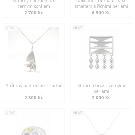
Stříbrný náhrdelník s
Unikátní stříbrná brož se
černým korálem
smaltem a říčními perlami
2 700 Kč
6 900 Kč
NOVÉ
NOVÉ
Stříbrný náhrdelník - surfař
Stříbrná brož s černými
perlami
2 300 Kč
2 000 Kč
NOVÉ
NOVÉ