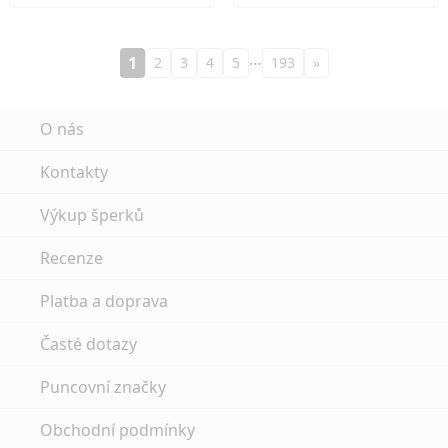
…
1
2
3
4
5
193
»
O nás
Kontakty
Výkup šperků
Recenze
Platba a doprava
Časté dotazy
Puncovní značky
Obchodní podmínky