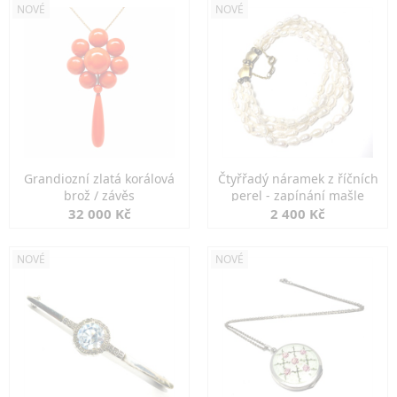
NOVÉ
NOVÉ
Grandiozní zlatá korálová
Čtyřřadý náramek z říčních
brož / závěs
perel - zapínání mašle
32 000 Kč
2 400 Kč
NOVÉ
NOVÉ