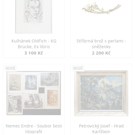
Kulhánek Oldřich - KG
Stříbrná brož s perlami -
Brücke, Ex libris
sněženky
3 100 Kč
2 200 Kč
NOVÉ
NOVÉ
Nemes Endre - Soubor šesti
Petrovický Josef - Hrad
litografií
Karlštejn