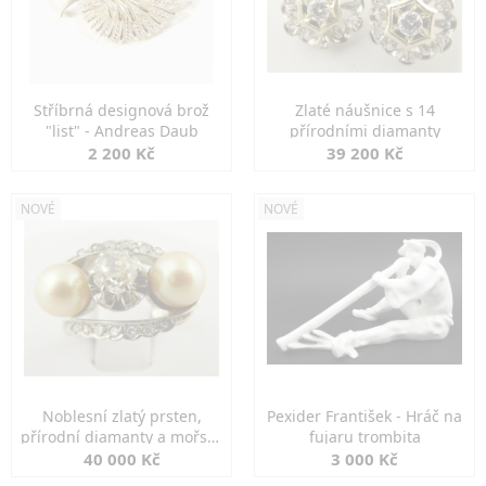
Stříbrná designová brož
Zlaté náušnice s 14
"list" - Andreas Daub
přírodními diamanty
2 200 Kč
39 200 Kč
NOVÉ
NOVÉ
Noblesní zlatý prsten,
Pexider František - Hráč na
přírodní diamanty a mořské
fujaru trombita
perly
40 000 Kč
3 000 Kč