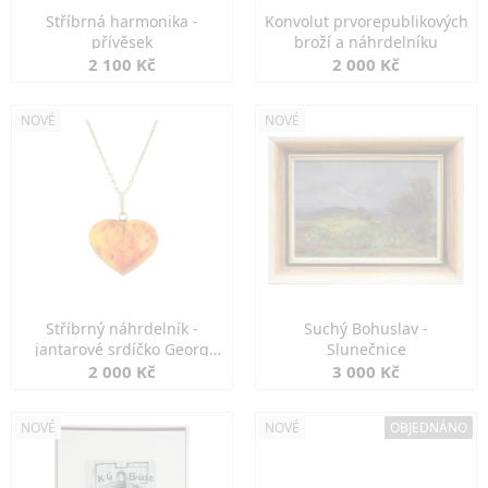
Stříbrná harmonika -
Konvolut prvorepublikových
přívěsek
broží a náhrdelníku
2 100 Kč
2 000 Kč
NOVÉ
NOVÉ
Stříbrný náhrdelník -
Suchý Bohuslav -
jantarové srdíčko Georg
Slunečnice
Kramer
2 000 Kč
3 000 Kč
NOVÉ
NOVÉ
OBJEDNÁNO