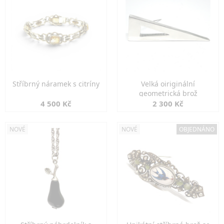
Stříbrný náramek s citríny
Velká oiriginální
geometrická brož
4 500 Kč
2 300 Kč
NOVÉ
NOVÉ
OBJEDNÁNO