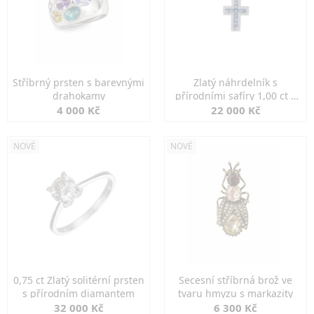
Stříbrný prsten s barevnými
Zlatý náhrdelník s
drahokamy
přírodními safíry 1,00 ct a
diamanty
4 000 Kč
22 000 Kč
NOVÉ
NOVÉ
0,75 ct Zlatý solitérní prsten
Secesní stříbrná brož ve
s přírodním diamantem
tvaru hmyzu s markazity
32 000 Kč
6 300 Kč