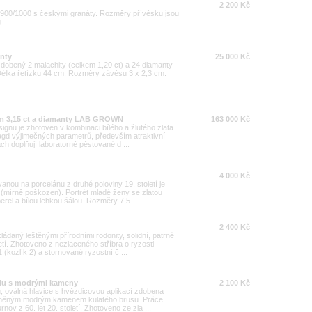
2 200 Kč
i 900/1000 s českými granáty. Rozměry přívěsku jsou
.
anty
25 000 Kč
zdobený 2 malachity (celkem 1,20 ct) a 24 diamanty
 Délka řetízku 44 cm. Rozměry závěsu 3 x 2,3 cm.
em 3,15 ct a diamanty LAB GROWN
163 000 Kč
ignu je zhotoven v kombinaci bílého a žlutého zlata
gd výjimečných parametrů, především atraktivní
ch doplňují laboratorně pěstované d ...
4 000 Kč
anou na porcelánu z druhé poloviny 19. století je
mírně poškozen). Portrét mladé ženy se zlatou
rel a bílou lehkou šálou. Rozměry 7,5 ...
2 400 Kč
ádaný leštěnými přírodními rodonity, solidní, patrně
í. Zhotoveno z nezlaceného stříbra o ryzosti
kozlík 2) a stornované ryzostní č ...
ylu s modrými kameny
2 100 Kč
, oválná hlavice s hvězdicovou aplikací zdobena
leněným modrým kamenem kulatého brusu. Práce
v z 60. let 20. století. Zhotoveno ze zla ...