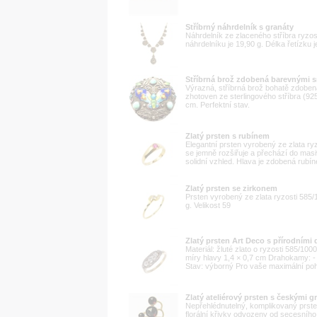
Stříbrný náhrdelník s granáty
Náhrdelník ze zlaceného stříbra ryzo
náhrdelníku je 19,90 g. Délka řetízku 
Stříbrná brož zdobená barevnými s
Výrazná, stříbrná brož bohatě zdobená
zhotoven ze sterlingového stříbra (92
cm. Perfektní stav.
Zlatý prsten s rubínem
Elegantní prsten vyrobený ze zlata r
se jemně rozšiřuje a přechází do mas
solidní vzhled. Hlava je zdobená rubín
Zlatý prsten se zirkonem
Prsten vyrobený ze zlata ryzosti 585
g. Velikost 59
Zlatý prsten Art Deco s přírodními
Materiál: žluté zlato o ryzosti 585/10
míry hlavy 1,4 × 0,7 cm Drahokamy: - 
Stav: výborný Pro vaše maximální poho
Zlatý ateliérový prsten s českými g
Nepřehlédnutelný, komplikovaný prste
florální křivky odvozeny od secesníh