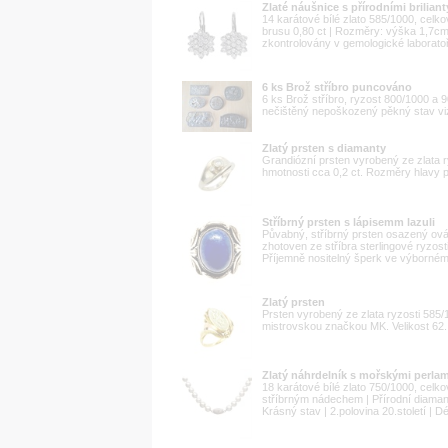
Zlaté náušnice s přírodními briliant
14 karátové bílé zlato 585/1000, celko
brusu 0,80 ct | Rozměry: výška 1,7c
zkontrolovány v gemologické laboratoři
6 ks Brož stříbro puncováno
6 ks Brož stříbro, ryzost 800/1000 a
nečištěný nepoškozený pěkný stav viz
Zlatý prsten s diamanty
Grandiózní prsten vyrobený ze zlata 
hmotnosti cca 0,2 ct. Rozměry hlavy p
Stříbrný prsten s lápisemm lazuli
Půvabný, stříbrný prsten osazený ová
zhotoven ze stříbra sterlingové ryzost
Příjemně nositelný šperk ve výborném
Zlatý prsten
Prsten vyrobený ze zlata ryzosti 58
mistrovskou značkou MK. Velikost 62.
Zlatý náhrdelník s mořskými perla
18 karátové bílé zlato 750/1000, celk
stříbrným nádechem | Přírodní diamant
Krásný stav | 2.polovina 20.století | Dé