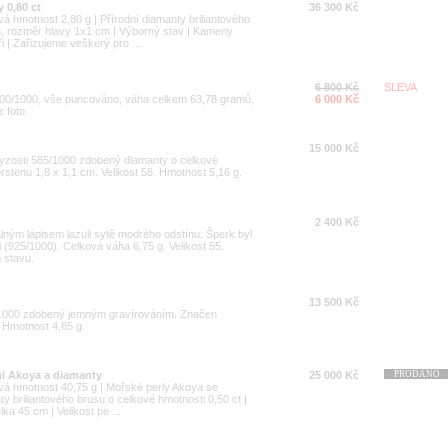
y 0,80 ct
36 300 Kč
vá hmotnost 2,80 g | Přírodní diamanty briliantového
m, rozměr hlavy 1x1 cm | Výborný stav | Kameny
 | Zařizujeme veškerý pro ...
6 800 Kč
SLEVA
 900/1000, vše puncováno, váha celkem 63,78 gramů,
6 000 Kč
 foto.
15 000 Kč
ryzosti 585/1000 zdobený diamanty o celkové
rstenu 1,8 x 1,1 cm. Velikost 58. Hmotnost 5,16 g.
2 400 Kč
lným lápisem lazuli sytě modrého odstínu. Šperk byl
i (925/1000). Celková váha 6,75 g. Velikost 55.
 stavu.
13 500 Kč
5/1000 zdobený jemným gravírováním. Značen
 Hmotnost 4,85 g.
mi Akoya a diamanty
25 000 Kč
PRODÁNO
ová hmotnost 40,75 g | Mořské perly Akoya se
y briliantového brusu o celkové hmotnosti 0,50 ct |
lka 45 cm | Velikost pe ...