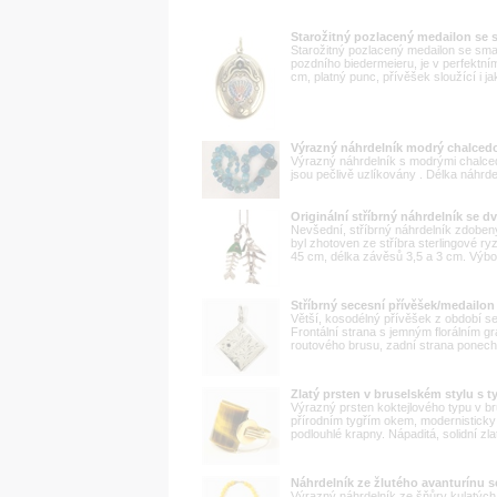
Starožitný pozlacený medailon se
Starožitný pozlacený medailon se smal
pozdního biedermeieru, je v perfektní
cm, platný punc, přívěšek sloužící i jak
Výrazný náhrdelník modrý chalced
Výrazný náhrdelník s modrými chalce
jsou pečlivě uzlíkovány . Délka náhrde
Originální stříbrný náhrdelník se d
Nevšední, stříbrný náhrdelník zdoben
byl zhotoven ze stříbra sterlingové ry
45 cm, délka závěsů 3,5 a 3 cm. Výbo
Stříbrný secesní přívěšek/medailo
Větší, kosodélný přívěšek z období sec
Frontální strana s jemným florálním 
routového brusu, zadní strana ponechán
Zlatý prsten v bruselském stylu s 
Výrazný prsten koktejlového typu v b
přírodním tygřím okem, modernisticky 
podlouhlé krapny. Nápaditá, solidní zl
Náhrdelník ze žlutého avanturínu 
Výrazný náhrdelník ze šňůry kulatých 