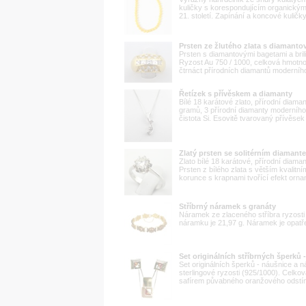
kuličky s korespondujícím organickým
21. století. Zapínání a koncové kuličk
Prsten ze žlutého zlata s diamant
Prsten s diamantovými bagetami a brili
Ryzost Au 750 / 1000, celková hmotno
čtrnáct přírodních diamantů moderního
Řetízek s přívěskem a diamanty
Bílé 18 karátové zlato, přírodní diam
gramů, 3 přírodní diamanty moderního 
čistota Si. Esovitě tvarovaný přívěsek 
Zlatý prsten se solitérním diamante
Zlato bílé 18 karátové, přírodní diam
Prsten z bílého zlata s větším kvali
korunce s krapnami tvořící efekt orna
Stříbrný náramek s granáty
Náramek ze zlaceného stříbra ryzosti
náramku je 21,97 g. Náramek je opatř
Set originálních stříbrných šperků 
Set originálních šperků - náušnice a 
sterlingové ryzosti (925/1000). Celk
safírem půvabného oranžového odstínu