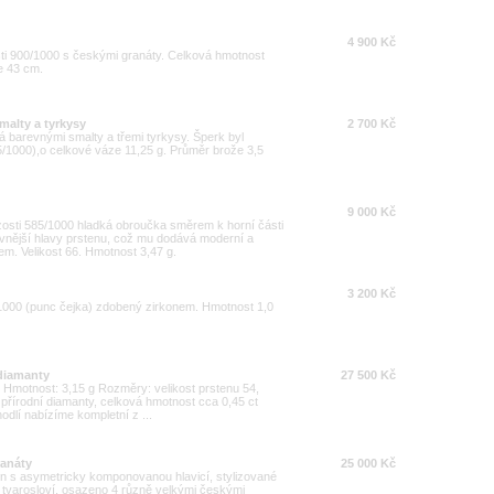
4 900 Kč
sti 900/1000 s českými granáty. Celková hmotnost
je 43 cm.
malty a tyrkysy
2 700 Kč
 barevnými smalty a třemi tyrkysy. Šperk byl
5/1000),o celkové váze 11,25 g. Průměr brože 3,5
9 000 Kč
yzosti 585/1000 hladká obroučka směrem k horní části
ivnější hlavy prstenu, což mu dodává moderní a
em. Velikost 66. Hmotnost 3,47 g.
3 200 Kč
/1000 (punc čejka) zdobený zirkonem. Hmotnost 1,0
 diamanty
27 500 Kč
00 Hmotnost: 3,15 g Rozměry: velikost prstenu 54,
přírodní diamanty, celková hmotnost cca 0,45 ct
dlí nabízíme kompletní z ...
ranáty
25 000 Kč
n s asymetricky komponovanou hlavicí, stylizované
o tvarosloví, osazeno 4 různě velkými českými