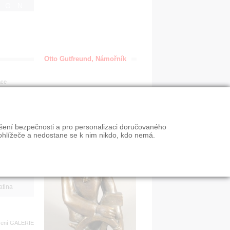
IGN
Otto Gutfreund, Námořník
ace
en
ýšení bezpečnosti a pro personalizaci doručovaného
VY
ohlížeče a nedostane se k nim nikdo, kdo nemá.
n slevy
atina
zení
GALERIE