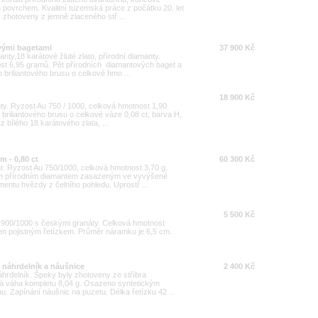
 povrchem. Kvalitní tuzemská práce z počátku 20. let
y zhotoveny z jemně zlaceného stř ...
ovými bagetami
37 900 Kč
anty,18 karátové žluté zlato, přírodní diamanty.
st 6,95 gramů. Pět přírodních diamantových baget a
 briliantového brusu o celkové hmo ...
18 900 Kč
anty. Ryzost Au 750 / 1000, celková hmotnost 1,90
briliantového brusu o celkové váze 0,08 ct, barva H,
z bílého 18 karátového zlata, ...
m - 0,80 ct
60 300 Kč
ant. Ryzost Au 750/1000, celková hmotnost 3,70 g.
tním přírodním diamantem zasazeným ve vyvýšené
mentu hvězdy z čelního pohledu. Uprostř ...
5 500 Kč
 900/1000 s českými granáty. Celková hmotnost
en pojistným řetízkem. Průměr náramku je 6,5 cm.
- náhrdelník a náušnice
2 400 Kč
náhrdelník. Špeky byly zhotoveny ze stříbra
ová váha kompletu 8,04 g. Osazeno syntetickým
. Zapínání náušnic na puzetu. Délka řetízku 42 ...