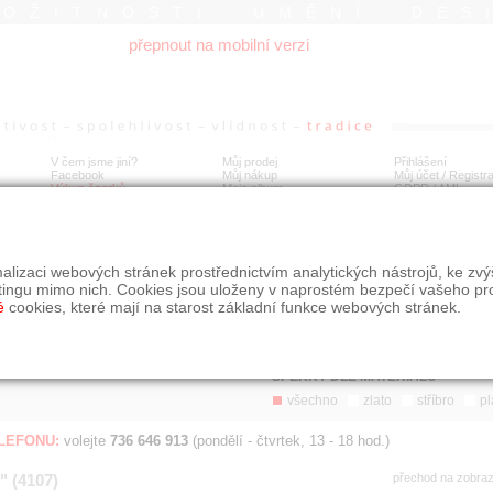
ROŽITNOSTI UMĚNÍ DES
přepnout na mobilní verzi
V čem jsme jiní?
Můj prodej
Přihlášení
Facebook
Můj nákup
Můj účet / Registr
Výkup šperků
Moje album
GDPR
/
AML
Jen poslední d
Í
alizaci webových stránek prostřednictvím analytických nástrojů, ke zv
BDOBÍ
STÁŘÍ NABÍDKY
ŘAZENÍ
SLE
tingu mimo nich. Cookies jsou uloženy v naprostém bezpečí vašeho pr
všechno
nejnovější napřed
je
é
cookies, které mají na starost základní funkce webových stránek.
jen poslední den
podle cen sestupně
jen poslední týden
jen poslední měsíc
ŠPERKY DLE MATERIÁLU
všechno
zlato
stříbro
pl
ELEFONU:
volejte
736 646 913
(pondělí - čtvrtek, 13 - 18 hod.)
" (4107)
přechod na zobra