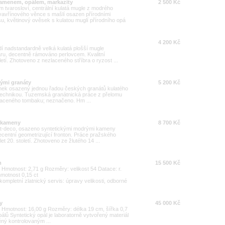
kamenem, opálem, markazity
2 500 Kč
tvarosloví, centrální kulatá mugle z modrého
vavřínového věnce s mašlí osazen přírodními
u, květinový ověsek s kulatou muglí přírodního opá
4 200 Kč
odí nadstandardně velká kulatá plošší mugle
ru, decentně rámováno perlovcem. Kvalitní
letí. Zhotoveno z nezlaceného stříbra o ryzost ...
kými granáty
5 200 Kč
ramek osazený jednou řadou českých granátů kulatého
technikou. Tuzemská granátnická práce z přelomu
 zlaceného tombaku; neznačeno. Hm ...
i kameny
8 700 Kč
art-deco, osazeno syntetickými modrými kameny
centní geometrizující fronton. Práce pražského
t 20. století. Zhotoveno ze žlutého 14 ...
m
15 500 Kč
00 Hmotnost: 2,71 g Rozměry: velikost 54 Datace: r.
hmotnost 0,15 ct
ompletní zlatnický servis: úpravy velikosti, odborné
y
45 000 Kč
00 Hmotnost: 16,00 g Rozměry: délka 19 cm, šířka 0,7
lů Syntetický opál je laboratorně vytvořený materiál
ěný kontrolovaným ...