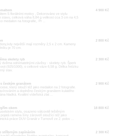
 smaltem
4 900 Kč
tem S florálními motivy , Dekorováno ve stylu
m stavu, celková váha 8,84 g velikost cca 3 cm na 4,5
o medailon na fotografie,. Pr ...
on
2 800 Kč
dony,kdy největší mají rozměry 2,5 x 2 cm. Kameny
lníku je 70 cm.
věma skelety ryb
2 300 Kč
ý dvěma odnímatelnými závěsy - skelety ryb. Šperk
zosti (925/1000), o celkové váze 6,58 g. Délka řetízku
rný stav.
n s českým granátem
2 900 Kč
ese, který slouží též jako medailon na 2 fotografie.
gravírováním a doplněno českým granátem kulatého
a hladká. Kvalitní vídeňská zlat ...
tygřím okem
18 800 Kč
ruselském stylu, osazeno válcovitě leštěným
pojatá ramena šíny zároveň sloužící též jako
atnická práce DUV Granát v Turnově ze 2. polov ...
se stříbrným zapínáním
2 300 Kč
korálů přírodního žlutého avanturínu, koncové