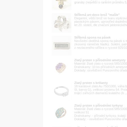
granáty (největší o raritním průměru 5
Stříbrná art-deco brož "mašle"
Elegantní, větší brož ve tvaru styliz
plastickým pásem, uprostřed doplněno k
let 20. století, dle značení jablonecké
Stříbrná spona na pásek
Nevšední obdélná spona na pásek s mo
zkosený rámeček hladký. Solidní, patr
z nezlaceného stříbra o ryzosti 925/1
Zlatý prsten s přírodními ametysty
Materiál: žluté zlato o ryzosti 585/10
Drahokamy: 10 ks přírodních ametystů
Doklady: osvědčení Puncovního úřadu 
Zlatý prsten s brilianty
18 karátové zlato Au 750/1000, váha btt
SI, barva G), velikost prstenu 54. Prste
trojicí zářivých diamantů kulatého (b ..
Zlatý prsten s přírodními tyrkysy
Materiál: žluté zlato o ryzosti 585/10
velikost 51
Drahokamy: - přírodní tyrkysy, kulat
Doklady: - osvědčení Puncovního úřa