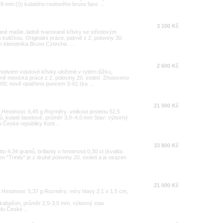
,8 mm (!)) kulatého routového brusu faso ...
3 100 Kč
ované mašle, ladně tvarované křivky se středovým
uličkou. Originální práce, patrně z 2. poloviny 30.
ho klenotníka Bruno Czorcha. ...
2 600 Kč
tivem volutové křivky uložené v rytém lůžku,
ně mexická práce z 2. poloviny 20. století. Zhotoveno
000; nově opatřeno puncem S-61 (ka ...
21 000 Kč
00 Hmotnost: 6,45 g Rozměry: velikost prstenu 52,5
, kulaté fasetové, průměr 3,0–4,0 mm Stav: výborný
České republiky Kont ...
33 800 Kč
o 4,34 gramů, brilianty o hmotnosti 0,30 ct (kvalita
n "Trinity" je z druhé poloviny 20. století a je osazen
.
21 000 Kč
00 Hmotnost: 5,37 g Rozměry: míry hlavy 2,1 x 1,5 cm,
ý kabašon, průměr 2,5-3,0 mm, výborný stav
du České ...