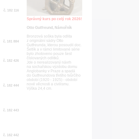
č. 182 116
Správný kurs po celý rok 2026!
Otto Gutfreund, Námořník
Bronzová soška byla odlita
z originální sádry Otto
č. 181 884
Gutfreunda, kterou posoudil doc.
Šetlík a v rámci limitované série
bylo zhotoveno pouze šest
číslovaných odlitků.
č. 182 426
Jde o nerealizovaný návrh
na sochařskou výzdobu domu
Anglobanky v Praze a spadá
do Gutfreundova třetího tvůrčího
období (1920 - 1925) - období
nové věcnosti a civilismu.
č. 182 444
Výška 24,4 cm.
č. 182 443
č. 182 442