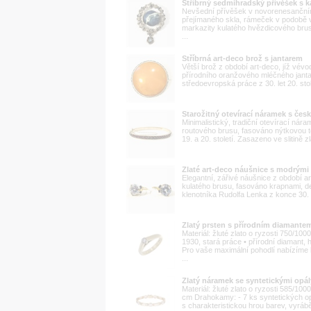
Stříbrný sedmihradský přívěšek s 
Nevšední přívěšek v novorenesančním 
přejímaného skla, rámeček v podobě 
markazity kulatého hvězdicového brus
...
Stříbrná art-deco brož s jantarem
Větší brož z období art-deco, jíž vév
přírodního oranžového mléčného janta
středoevropská práce z 30. let 20. sto
Starožitný otevírací náramek s čes
Minimalistický, tradiční otevírací ná
routového brusu, fasováno nýtkovou 
19. a 20. století. Zasazeno ve slitině
Zlaté art-deco náušnice s modrým
Elegantní, zářivé náušnice z období 
kulatého brusu, fasováno krapnami, de
klenotníka Rudolfa Lenka z konce 30. le
Zlatý prsten s přírodním diamante
Materiál: žluté zlato o ryzosti 750/10
1930, stará práce • přírodní diamant, 
Pro vaše maximální pohodlí nabízíme k
...
Zlatý náramek se syntetickými opál
Materiál: žluté zlato o ryzosti 585/10
cm Drahokamy: - 7 ks syntetických opá
s charakteristickou hrou barev, vyráb