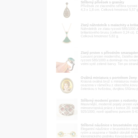
Stříbrný přívěsek s granáty
Přívěsek ze zlaceného stříbra ryzost
4,3 x 1,8 cm. Celková hmotnost 5,57 g
Zlatý náhrdelník s malachity a brili
Náhrdelník ze zlata ryzosti 585/1000 
briliantového brusu (celkem 0,24 ct).
Celková hmotnost 5,82 g.
Zlatý prsten s přírodním smaragd
Luxusní prsten moderního, čistého des
ryzosti 585/1000 a dominuje mu smara
velmi syté zelené barvy. Ten po straná
Oválná miniatura s portrétem ženy
Krásná oválná brož s miniaturou malov
osazena v rámečku z obecného kovu (
čelenkou s hvězdou, dvojitou šňůrou pe
Stříbrný moderní prsten s rodonity
Masivnější, moderně pojatý prsten vykl
mimoevropská práce z konce 20. stolet
925/1000; nově opatřeno puncem S-61 (
Stříbrné náušnice v bruselském st
Elegantní náušnice v bruselském stylu
rytím a osazena v hladké obrubě sk
klenotnického podniku Kovozávody Turno