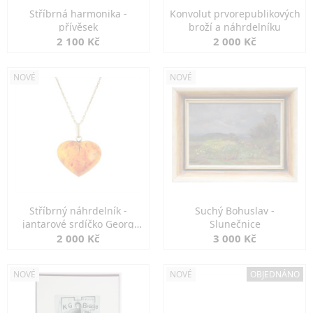
Stříbrná harmonika -
Konvolut prvorepublikových
přívěsek
broží a náhrdelníku
2 100 Kč
2 000 Kč
NOVÉ
NOVÉ
Stříbrný náhrdelník -
Suchý Bohuslav -
jantarové srdíčko Georg
Slunečnice
Kramer
2 000 Kč
3 000 Kč
NOVÉ
NOVÉ
OBJEDNÁNO