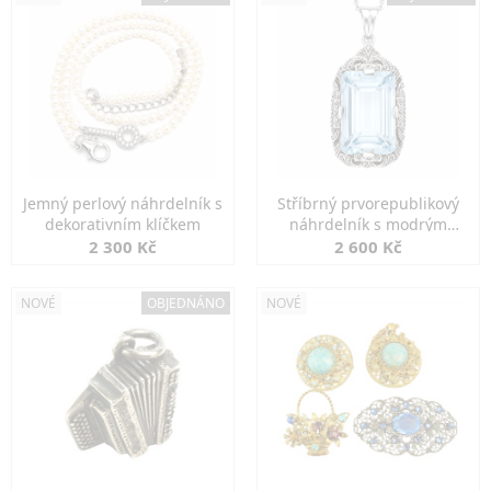
Jemný perlový náhrdelník s
Stříbrný prvorepublikový
dekorativním klíčkem
náhrdelník s modrým
spinelem
2 300 Kč
2 600 Kč
NOVÉ
OBJEDNÁNO
NOVÉ