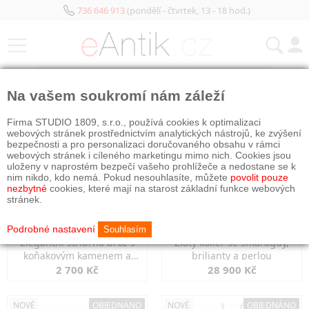
736 646 913
(pondělí - čtvrtek, 13 - 18 hod.)
KATEGORIE
Na vašem soukromí nám záleží
NOVÉ
OBJEDNÁNO
NOVÉ
OBJEDNÁNO
Firma STUDIO 1809, s.r.o., používá cookies k optimalizaci
webových stránek prostřednictvím analytických nástrojů, ke zvýšení
bezpečnosti a pro personalizaci doručovaného obsahu v rámci
webových stránek i cíleného marketingu mimo nich. Cookies jsou
uloženy v naprostém bezpečí vašeho prohlížeče a nedostane se k
nim nikdo, kdo nemá. Pokud nesouhlasíte, můžete
povolit pouze
nezbytné
cookies, které mají na starost základní funkce webových
stránek.
Podrobné nastavení
Souhlasím
Elegantní stříbrná brož s
Zlatý kolier se smaragdy,
koňakovým kamenem a
brilianty a perlou
markazity
2 700 Kč
28 900 Kč
NOVÉ
OBJEDNÁNO
NOVÉ
OBJEDNÁNO