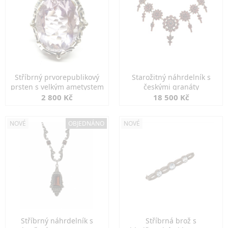
Stříbrný prvorepublikový
Starožitný náhrdelník s
prsten s velkým ametystem
českými granáty
2 800 Kč
18 500 Kč
NOVÉ
OBJEDNÁNO
NOVÉ
Stříbrný náhrdelník s
Stříbrná brož s