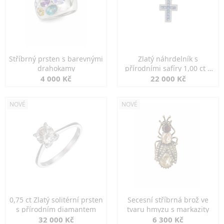
Stříbrný prsten s barevnými
Zlatý náhrdelník s
drahokamy
přírodními safíry 1,00 ct a
diamanty
4 000 Kč
22 000 Kč
NOVÉ
NOVÉ
0,75 ct Zlatý solitérní prsten
Secesní stříbrná brož ve
s přírodním diamantem
tvaru hmyzu s markazity
32 000 Kč
6 300 Kč