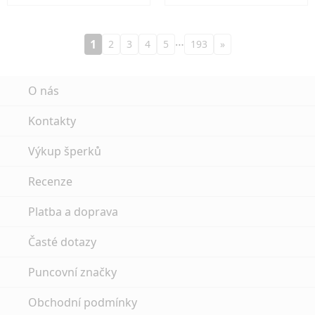
…
1
2
3
4
5
193
»
O nás
Kontakty
Výkup šperků
Recenze
Platba a doprava
Časté dotazy
Puncovní značky
Obchodní podmínky