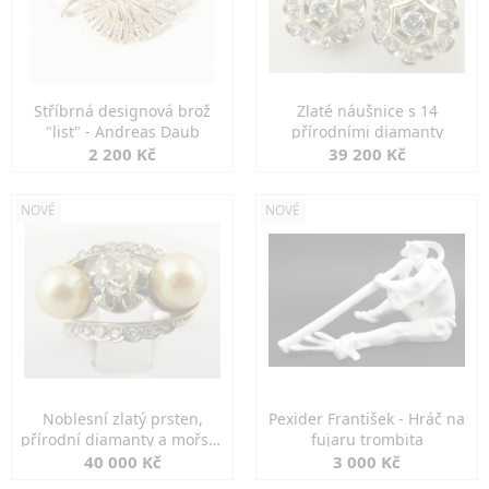
Stříbrná designová brož
Zlaté náušnice s 14
"list" - Andreas Daub
přírodními diamanty
2 200 Kč
39 200 Kč
NOVÉ
NOVÉ
Noblesní zlatý prsten,
Pexider František - Hráč na
přírodní diamanty a mořské
fujaru trombita
perly
40 000 Kč
3 000 Kč