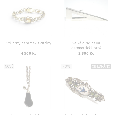
Stříbrný náramek s citríny
Velká oiriginální
geometrická brož
4 500 Kč
2 300 Kč
NOVÉ
NOVÉ
OBJEDNÁNO