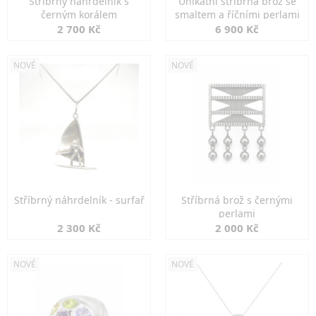
Stříbrný náhrdelník s
Unikátní stříbrná brož se
černým korálem
smaltem a říčními perlami
2 700 Kč
6 900 Kč
NOVÉ
NOVÉ
Stříbrný náhrdelník - surfař
Stříbrná brož s černými
perlami
2 300 Kč
2 000 Kč
NOVÉ
NOVÉ