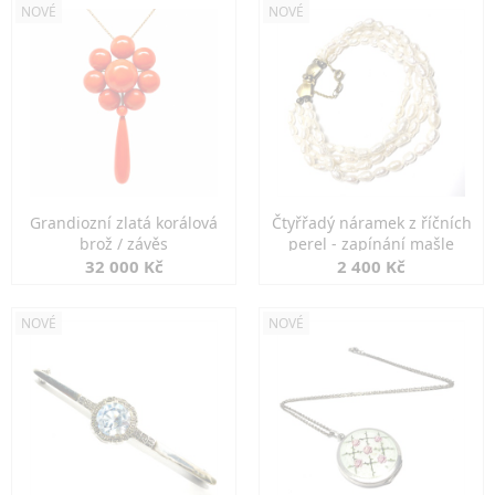
NOVÉ
NOVÉ
Grandiozní zlatá korálová
Čtyřřadý náramek z říčních
brož / závěs
perel - zapínání mašle
32 000 Kč
2 400 Kč
NOVÉ
NOVÉ