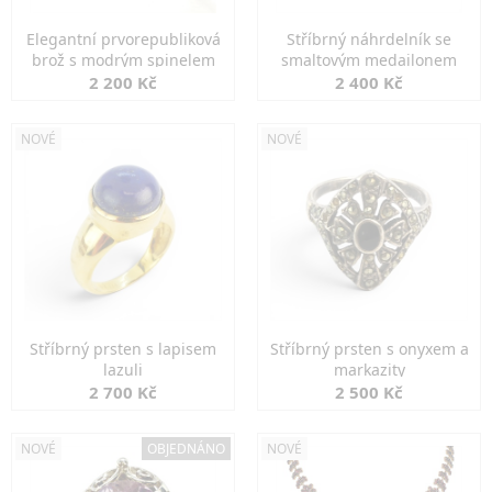
Elegantní prvorepubliková
Stříbrný náhrdelník se
brož s modrým spinelem
smaltovým medailonem
2 200 Kč
2 400 Kč
NOVÉ
NOVÉ
Stříbrný prsten s lapisem
Stříbrný prsten s onyxem a
lazuli
markazity
2 700 Kč
2 500 Kč
NOVÉ
OBJEDNÁNO
NOVÉ