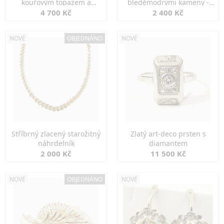
kouřovým topazem a
bleděmodrými kameny -
markazity
jemná elegance
4 700 Kč
2 400 Kč
NOVÉ
OBJEDNÁNO
NOVÉ
Stříbrný zlacený starožitný
Zlatý art-deco prsten s
náhrdelník
diamantem
2 000 Kč
11 500 Kč
NOVÉ
OBJEDNÁNO
NOVÉ