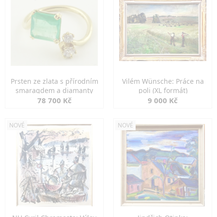
Prsten ze zlata s přírodním
Vilém Wünsche: Práce na
smaragdem a diamanty
poli (XL formát)
78 700 Kč
9 000 Kč
NOVÉ
NOVÉ