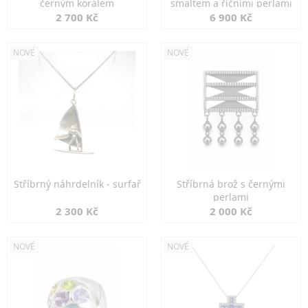
černým korálem
smaltem a říčními perlami
2 700 Kč
6 900 Kč
NOVÉ
NOVÉ
Stříbrný náhrdelník - surfař
Stříbrná brož s černými
perlami
2 300 Kč
2 000 Kč
NOVÉ
NOVÉ