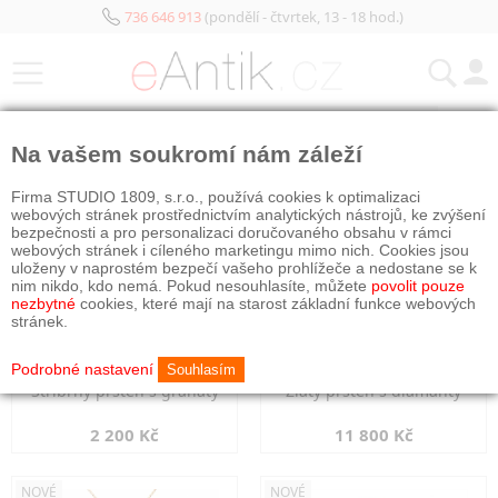
736 646 913
(pondělí - čtvrtek, 13 - 18 hod.)
KATEGORIE
Na vašem soukromí nám záleží
NOVÉ
NOVÉ
Firma STUDIO 1809, s.r.o., používá cookies k optimalizaci
webových stránek prostřednictvím analytických nástrojů, ke zvýšení
bezpečnosti a pro personalizaci doručovaného obsahu v rámci
webových stránek i cíleného marketingu mimo nich. Cookies jsou
uloženy v naprostém bezpečí vašeho prohlížeče a nedostane se k
nim nikdo, kdo nemá. Pokud nesouhlasíte, můžete
povolit pouze
nezbytné
cookies, které mají na starost základní funkce webových
stránek.
Podrobné nastavení
Souhlasím
Stříbrný prsten s granáty
Zlatý prsten s diamanty
2 200 Kč
11 800 Kč
NOVÉ
NOVÉ