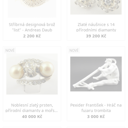
Stříbrná designová brož
Zlaté náušnice s 14
"list" - Andreas Daub
přírodními diamanty
2 200 Kč
39 200 Kč
NOVÉ
NOVÉ
Noblesní zlatý prsten,
Pexider František - Hráč na
přírodní diamanty a mořské
fujaru trombita
perly
40 000 Kč
3 000 Kč