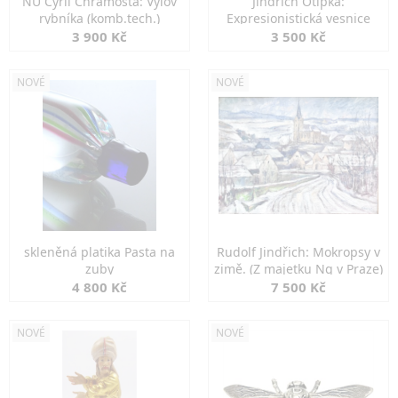
NU Cyril Chramosta: Výlov
Jindřich Otipka:
rybníka (komb.tech.)
Expresionistická vesnice
3 900 Kč
3 500 Kč
NOVÉ
NOVÉ
skleněná platika Pasta na
Rudolf Jindřich: Mokropsy v
zuby
zimě. (Z majetku Ng v Praze)
4 800 Kč
7 500 Kč
NOVÉ
NOVÉ