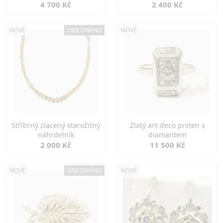
markazity
jemná elegance
4 700 Kč
2 400 Kč
NOVÉ
OBJEDNÁNO
NOVÉ
Stříbrný zlacený starožitný
Zlatý art-deco prsten s
náhrdelník
diamantem
2 000 Kč
11 500 Kč
NOVÉ
OBJEDNÁNO
NOVÉ