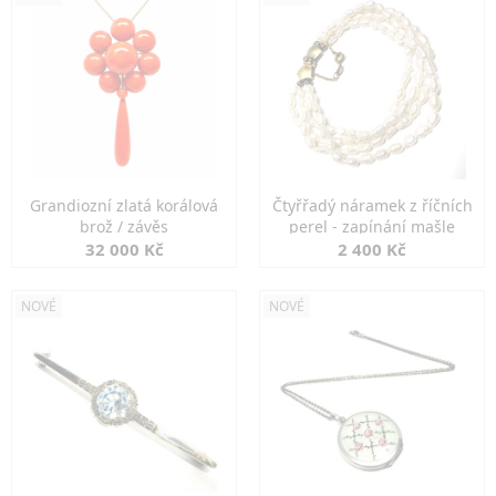
Grandiozní zlatá korálová
Čtyřřadý náramek z říčních
brož / závěs
perel - zapínání mašle
32 000 Kč
2 400 Kč
NOVÉ
NOVÉ