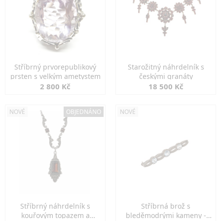
Stříbrný prvorepublikový
Starožitný náhrdelník s
prsten s velkým ametystem
českými granáty
2 800 Kč
18 500 Kč
NOVÉ
OBJEDNÁNO
NOVÉ
Stříbrný náhrdelník s
Stříbrná brož s
kouřovým topazem a
bleděmodrými kameny -