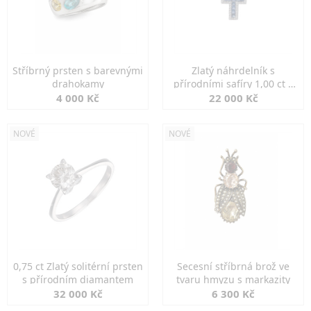
Stříbrný prsten s barevnými
Zlatý náhrdelník s
drahokamy
přírodními safíry 1,00 ct a
diamanty
4 000 Kč
22 000 Kč
NOVÉ
NOVÉ
0,75 ct Zlatý solitérní prsten
Secesní stříbrná brož ve
s přírodním diamantem
tvaru hmyzu s markazity
32 000 Kč
6 300 Kč