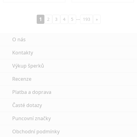
…
1
2
3
4
5
193
»
O nás
Kontakty
Výkup šperků
Recenze
Platba a doprava
Časté dotazy
Puncovní značky
Obchodní podmínky