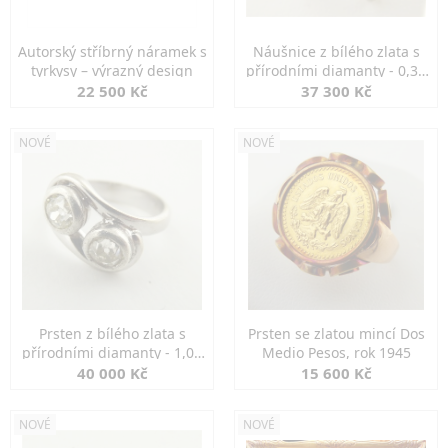
Autorský stříbrný náramek s
Náušnice z bílého zlata s
tyrkysy – výrazný design
přírodními diamanty - 0,30
ct
22 500 Kč
37 300 Kč
NOVÉ
NOVÉ
Prsten z bílého zlata s
Prsten se zlatou mincí Dos
přírodními diamanty - 1,00
Medio Pesos, rok 1945
ct
40 000 Kč
15 600 Kč
NOVÉ
NOVÉ