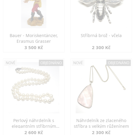
Bauer - Moriskentänzer,
Stříbrná brož - včela
Erasmus Grasser
3 500 Kč
2 300 Kč
NOVÉ
OBJEDNÁNO
NOVÉ
OBJEDNÁNO
Perlový náhrdelník s
Náhrdelník ze zlaceného
elegantním stříbrným
stříbra s velkým růženínem
zapínáním
2 600 Kč
2 300 Kč