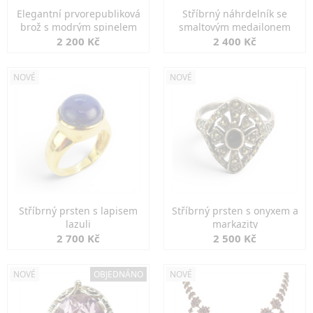
Elegantní prvorepubliková
Stříbrný náhrdelník se
brož s modrým spinelem
smaltovým medailonem
2 200 Kč
2 400 Kč
NOVÉ
NOVÉ
Stříbrný prsten s lapisem
Stříbrný prsten s onyxem a
lazuli
markazity
2 700 Kč
2 500 Kč
NOVÉ
OBJEDNÁNO
NOVÉ