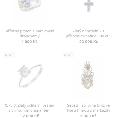
Stříbrný prsten s barevnými
Zlatý náhrdelník s
drahokamy
přírodními safíry 1,00 ct a
diamanty
4 000 Kč
22 000 Kč
NOVÉ
NOVÉ
0,75 ct Zlatý solitérní prsten
Secesní stříbrná brož ve
s přírodním diamantem
tvaru hmyzu s markazity
32 000 Kč
6 300 Kč