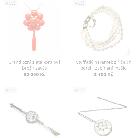
NOVÉ
NOVÉ
Grandiozní zlatá korálová
Čtyřřadý náramek z říčních
brož / závěs
perel - zapínání mašle
32 000 Kč
2 400 Kč
NOVÉ
NOVÉ