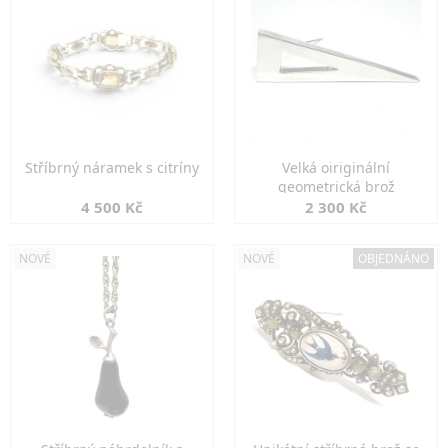
Stříbrný náramek s citríny
Velká oiriginální
geometrická brož
4 500 Kč
2 300 Kč
NOVÉ
NOVÉ
OBJEDNÁNO