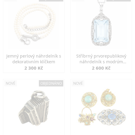
Jemný perlový náhrdelník s
Stříbrný prvorepublikový
dekorativním klíčkem
náhrdelník s modrým
spinelem
2 300 Kč
2 600 Kč
NOVÉ
OBJEDNÁNO
NOVÉ