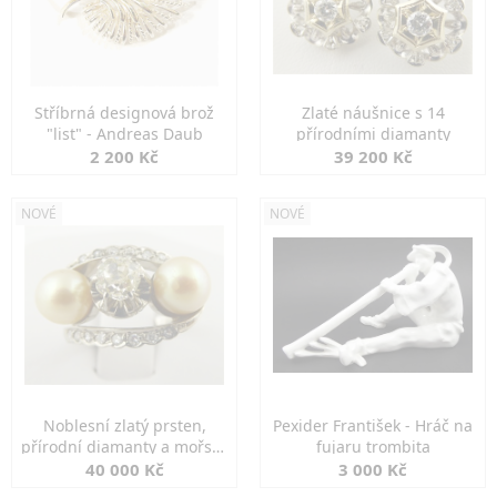
Stříbrná designová brož
Zlaté náušnice s 14
"list" - Andreas Daub
přírodními diamanty
2 200 Kč
39 200 Kč
NOVÉ
NOVÉ
Noblesní zlatý prsten,
Pexider František - Hráč na
přírodní diamanty a mořské
fujaru trombita
perly
40 000 Kč
3 000 Kč