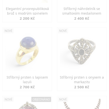
Elegantní prvorepubliková
Stříbrný náhrdelník se
brož s modrým spinelem
smaltovým medailonem
2 200 Kč
2 400 Kč
NOVÉ
NOVÉ
Stříbrný prsten s lapisem
Stříbrný prsten s onyxem a
lazuli
markazity
2 700 Kč
2 500 Kč
NOVÉ
OBJEDNÁNO
NOVÉ