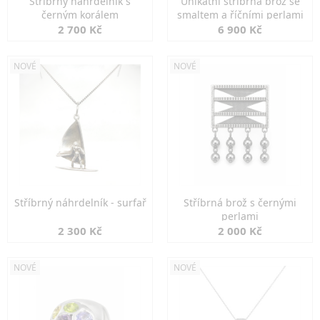
Stříbrný náhrdelník s
Unikátní stříbrná brož se
černým korálem
smaltem a říčními perlami
2 700 Kč
6 900 Kč
NOVÉ
NOVÉ
Stříbrný náhrdelník - surfař
Stříbrná brož s černými
perlami
2 300 Kč
2 000 Kč
NOVÉ
NOVÉ