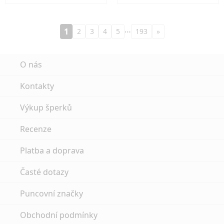
…
1
2
3
4
5
193
»
O nás
Kontakty
Výkup šperků
Recenze
Platba a doprava
Časté dotazy
Puncovní značky
Obchodní podmínky