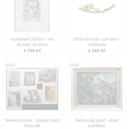
Kulhánek Oldřich - KG
Stříbrná brož s perlami -
Brücke, Ex libris
sněženky
3 100 Kč
2 200 Kč
NOVÉ
NOVÉ
Nemes Endre - Soubor šesti
Petrovický Josef - Hrad
litografií
Karlštejn