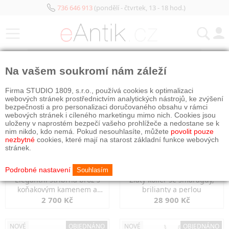
736 646 913
(pondělí - čtvrtek, 13 - 18 hod.)
KATEGORIE
Na vašem soukromí nám záleží
NOVÉ
OBJEDNÁNO
NOVÉ
OBJEDNÁNO
Firma STUDIO 1809, s.r.o., používá cookies k optimalizaci
webových stránek prostřednictvím analytických nástrojů, ke zvýšení
bezpečnosti a pro personalizaci doručovaného obsahu v rámci
webových stránek i cíleného marketingu mimo nich. Cookies jsou
uloženy v naprostém bezpečí vašeho prohlížeče a nedostane se k
nim nikdo, kdo nemá. Pokud nesouhlasíte, můžete
povolit pouze
nezbytné
cookies, které mají na starost základní funkce webových
stránek.
Podrobné nastavení
Souhlasím
Elegantní stříbrná brož s
Zlatý kolier se smaragdy,
koňakovým kamenem a
brilianty a perlou
markazity
2 700 Kč
28 900 Kč
NOVÉ
OBJEDNÁNO
NOVÉ
OBJEDNÁNO