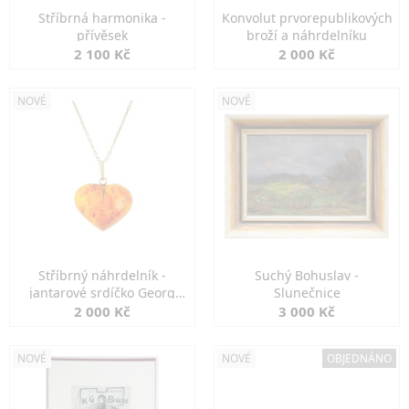
Stříbrná harmonika -
Konvolut prvorepublikových
přívěsek
broží a náhrdelníku
2 100 Kč
2 000 Kč
NOVÉ
NOVÉ
Stříbrný náhrdelník -
Suchý Bohuslav -
jantarové srdíčko Georg
Slunečnice
Kramer
2 000 Kč
3 000 Kč
NOVÉ
NOVÉ
OBJEDNÁNO