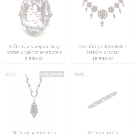
Stříbrný prvorepublikový
Starožitný náhrdelník s
prsten s velkým ametystem
českými granáty
2 800 Kč
18 500 Kč
NOVÉ
OBJEDNÁNO
NOVÉ
Stříbrný náhrdelník s
Stříbrná brož s