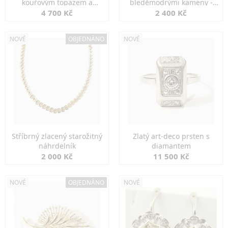
kouřovým topazem a
bleděmodrými kameny -
markazity
jemná elegance
4 700 Kč
2 400 Kč
NOVÉ
OBJEDNÁNO
NOVÉ
Stříbrný zlacený starožitný
Zlatý art-deco prsten s
náhrdelník
diamantem
2 000 Kč
11 500 Kč
NOVÉ
OBJEDNÁNO
NOVÉ