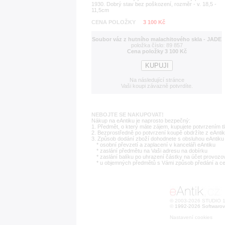
1930. Dobrý stav bez poškození, rozměr - v. 18,5 -
11,5cm
CENA POLOŽKY
3 100 Kč
Soubor váz z hutního malachitového skla - JADE
položka číslo: 89 857
Cena položky 3 100 Kč
Na následující stránce
Vaši koupi závazně potvrdíte.
NEBOJTE SE NAKUPOVAT!
Nákup na eAntiku je naprosto bezpečný:
1. Předmět, o který máte zájem, kupujete potvrzením t
2. Bezprostředně po potvrzení koupě obdržíte z eAntik
3. Způsob dodání zboží dohodnete s obsluhou eAntiku 
* osobní převzetí a zaplacení v kanceláři eAntiku
* zaslání předmětu na Vaši adresu na dobírku
* zaslání balíku po uhrazení částky na účet provozo
* u objemných předmětů s Vámi způsob předání a c
© 2003-2026 STUDIO 18
©
1992-2026 Softwarov
Nastavení cookies