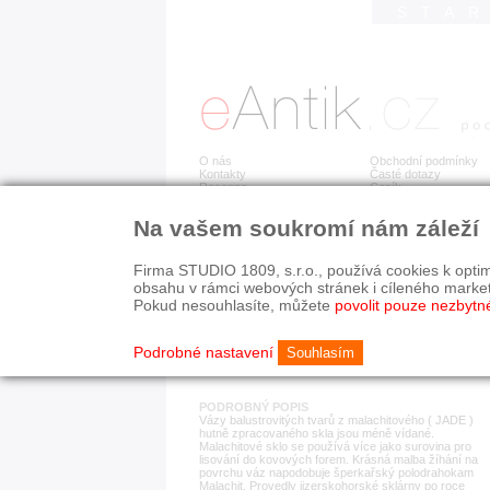
STA
O nás
Obchodní podmínky
Kontakty
Časté dotazy
Recenze
Ceník
Na vašem soukromí nám záleží
Detail položky
č. 89 857
Soub
Firma STUDIO 1809, s.r.o., používá cookies k optim
obsahu v rámci webových stránek i cíleného marke
Pokud nesouhlasíte, můžete
povolit pouze nezbytn
KATEGORIE
HISTORICKÉ OBDOB
sklo
1890-1940
Podrobné nastavení
Souhlasím
PODROBNÝ POPIS
Vázy balustrovitých tvarů z malachitového ( JADE )
hutně zpracovaného skla jsou méně vídané.
Malachitové sklo se používá více jako surovina pro
lisování do kovových forem. Krásná malba žíhání na
povrchu váz napodobuje šperkařský polodrahokam
Malachit. Provedly jizerskohorské sklárny po roce