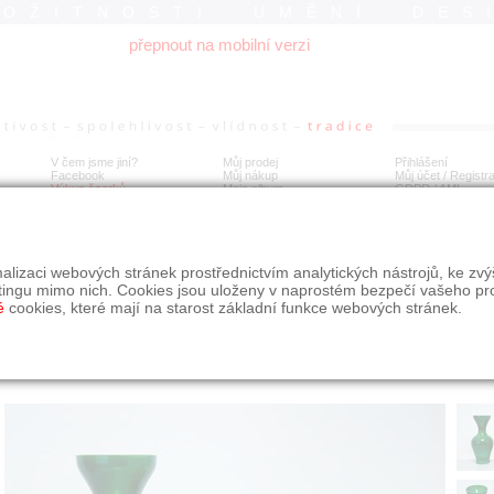
ROŽITNOSTI UMĚNÍ DES
přepnout na mobilní verzi
V čem jsme jiní?
Můj prodej
Přihlášení
Facebook
Můj nákup
Můj účet / Registr
Výkup šperků
Moje album
GDPR
/
AML
or váz z hutního malachitového skla - JADE
alizaci webových stránek prostřednictvím analytických nástrojů, ke zv
tingu mimo nich. Cookies jsou uloženy v naprostém bezpečí vašeho pr
é
cookies, které mají na starost základní funkce webových stránek.
Í
MÍSTO EXPEDICE
Počet návštěv: 2947
poslat příteli
Praha
uložit do alba
dotaz na prodejce