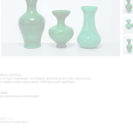
lačítka KUPUJI.
u e-mail s informací, že žádaný předmět je pro Vás rezervován.
v dalším kroku objednávky. Můžete zvolit například:
vatele
enu dohodneme individuálně
09, s.r.o.
é řešení Studio dmm