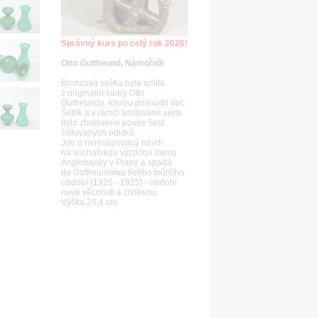
Správný kurs po celý rok 2026!
Otto Gutfreund, Námořník
Bronzová soška byla odlita
z originální sádry Otto
Gutfreunda, kterou posoudil doc.
Šetlík a v rámci limitované série
bylo zhotoveno pouze šest
číslovaných odlitků.
Jde o nerealizovaný návrh
na sochařskou výzdobu domu
Anglobanky v Praze a spadá
do Gutfreundova třetího tvůrčího
období (1920 - 1925) - období
nové věcnosti a civilismu.
Výška 24,4 cm.