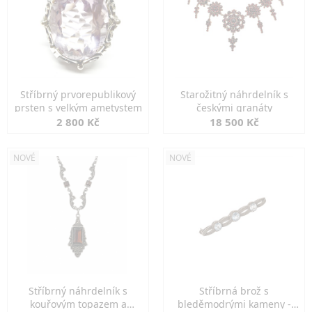
Stříbrný prvorepublikový
Starožitný náhrdelník s
prsten s velkým ametystem
českými granáty
2 800 Kč
18 500 Kč
NOVÉ
NOVÉ
Stříbrný náhrdelník s
Stříbrná brož s
kouřovým topazem a
bleděmodrými kameny -