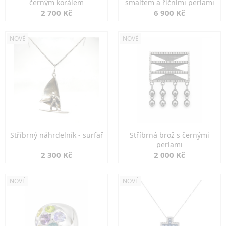
černým korálem
smaltem a říčními perlami
2 700 Kč
6 900 Kč
NOVÉ
NOVÉ
Stříbrný náhrdelník - surfař
Stříbrná brož s černými
perlami
2 300 Kč
2 000 Kč
NOVÉ
NOVÉ