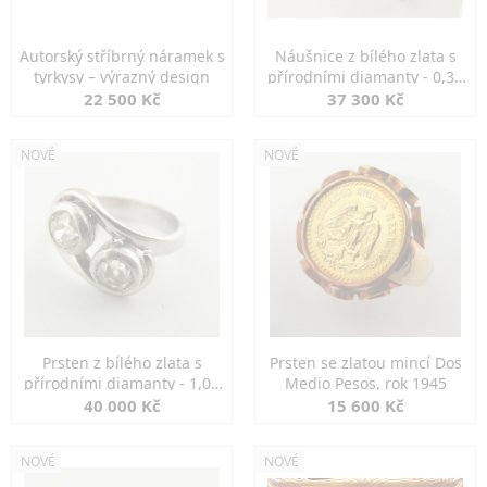
Autorský stříbrný náramek s
Náušnice z bílého zlata s
tyrkysy – výrazný design
přírodními diamanty - 0,30
ct
22 500 Kč
37 300 Kč
NOVÉ
NOVÉ
Prsten z bílého zlata s
Prsten se zlatou mincí Dos
přírodními diamanty - 1,00
Medio Pesos, rok 1945
ct
40 000 Kč
15 600 Kč
NOVÉ
NOVÉ