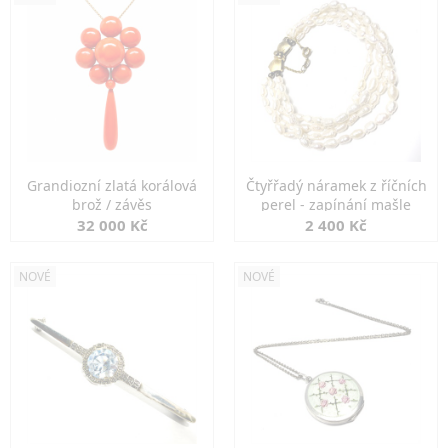
Grandiozní zlatá korálová
Čtyřřadý náramek z říčních
brož / závěs
perel - zapínání mašle
32 000 Kč
2 400 Kč
NOVÉ
NOVÉ