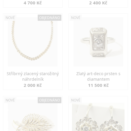
markazity
jemná elegance
4 700 Kč
2 400 Kč
NOVÉ
OBJEDNÁNO
NOVÉ
Stříbrný zlacený starožitný
Zlatý art-deco prsten s
náhrdelník
diamantem
2 000 Kč
11 500 Kč
NOVÉ
OBJEDNÁNO
NOVÉ