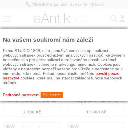
736 646 913
(pondělí - čtvrtek, 13 - 18 hod.)
KATEGORIE
Na vašem soukromí nám záleží
NOVÉ
NOVÉ
Firma STUDIO 1809, s.r.o., používá cookies k optimalizaci
webových stránek prostřednictvím analytických nástrojů, ke zvýšení
bezpečnosti a pro personalizaci doručovaného obsahu v rámci
webových stránek i cíleného marketingu mimo nich. Cookies jsou
uloženy v naprostém bezpečí vašeho prohlížeče a nedostane se k
nim nikdo, kdo nemá. Pokud nesouhlasíte, můžete
povolit pouze
nezbytné
cookies, které mají na starost základní funkce webových
stránek.
Podrobné nastavení
Souhlasím
Stříbrný prsten s granáty
Zlatý prsten s diamanty
2 200 Kč
11 800 Kč
NOVÉ
NOVÉ