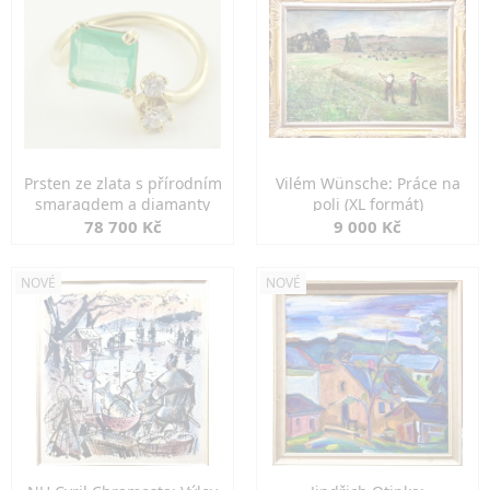
Prsten ze zlata s přírodním
Vilém Wünsche: Práce na
smaragdem a diamanty
poli (XL formát)
78 700 Kč
9 000 Kč
NOVÉ
NOVÉ