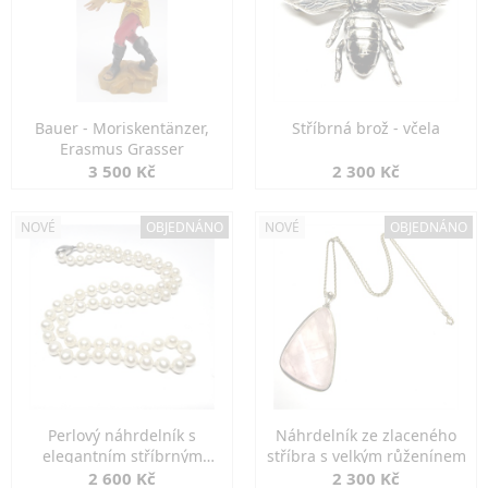
Bauer - Moriskentänzer,
Stříbrná brož - včela
Erasmus Grasser
3 500 Kč
2 300 Kč
NOVÉ
OBJEDNÁNO
NOVÉ
OBJEDNÁNO
Perlový náhrdelník s
Náhrdelník ze zlaceného
elegantním stříbrným
stříbra s velkým růženínem
zapínáním
2 600 Kč
2 300 Kč