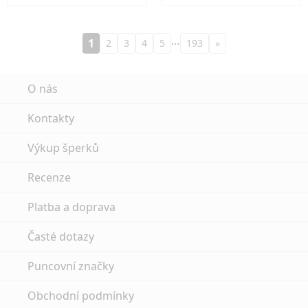
…
1
2
3
4
5
193
»
O nás
Kontakty
Výkup šperků
Recenze
Platba a doprava
Časté dotazy
Puncovní značky
Obchodní podmínky