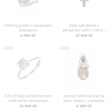
Stříbrný prsten s barevnými
Zlatý náhrdelník s
drahokamy
přírodními safíry 1,00 ct a
diamanty
4 000 Kč
22 000 Kč
NOVÉ
NOVÉ
0,75 ct Zlatý solitérní prsten
Secesní stříbrná brož ve
s přírodním diamantem
tvaru hmyzu s markazity
32 000 Kč
6 300 Kč