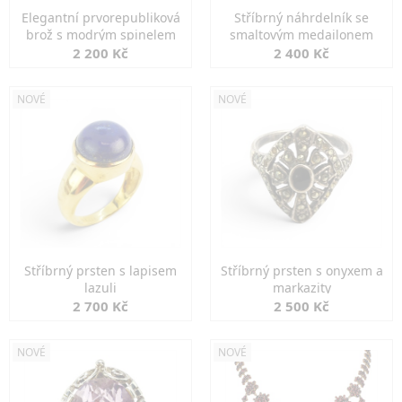
Elegantní prvorepubliková
Stříbrný náhrdelník se
brož s modrým spinelem
smaltovým medailonem
2 200 Kč
2 400 Kč
NOVÉ
NOVÉ
Stříbrný prsten s lapisem
Stříbrný prsten s onyxem a
lazuli
markazity
2 700 Kč
2 500 Kč
NOVÉ
NOVÉ