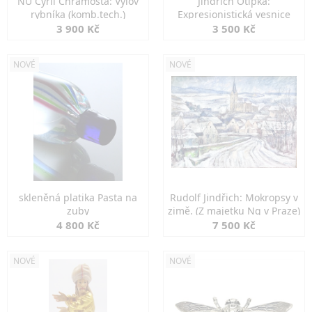
NU Cyril Chramosta: Výlov
Jindřich Otipka:
rybníka (komb.tech.)
Expresionistická vesnice
3 900 Kč
3 500 Kč
NOVÉ
NOVÉ
skleněná platika Pasta na
Rudolf Jindřich: Mokropsy v
zuby
zimě. (Z majetku Ng v Praze)
4 800 Kč
7 500 Kč
NOVÉ
NOVÉ