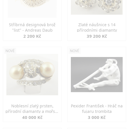
Stříbrná designová brož
Zlaté náušnice s 14
"list" - Andreas Daub
přírodními diamanty
2 200 Kč
39 200 Kč
NOVÉ
NOVÉ
Noblesní zlatý prsten,
Pexider František - Hráč na
přírodní diamanty a mořské
fujaru trombita
perly
40 000 Kč
3 000 Kč