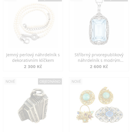
Jemný perlový náhrdelník s
Stříbrný prvorepublikový
dekorativním klíčkem
náhrdelník s modrým
spinelem
2 300 Kč
2 600 Kč
NOVÉ
OBJEDNÁNO
NOVÉ