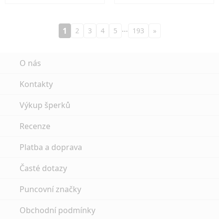
…
1
2
3
4
5
193
»
O nás
Kontakty
Výkup šperků
Recenze
Platba a doprava
Časté dotazy
Puncovní značky
Obchodní podmínky