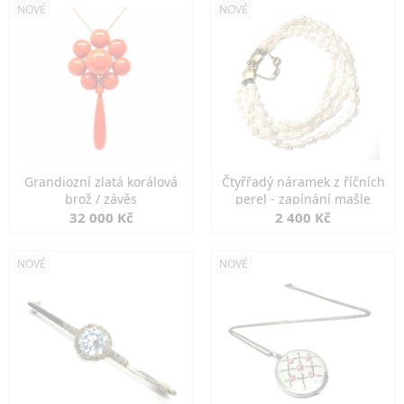
NOVÉ
NOVÉ
Grandiozní zlatá korálová
Čtyřřadý náramek z říčních
brož / závěs
perel - zapínání mašle
32 000 Kč
2 400 Kč
NOVÉ
NOVÉ