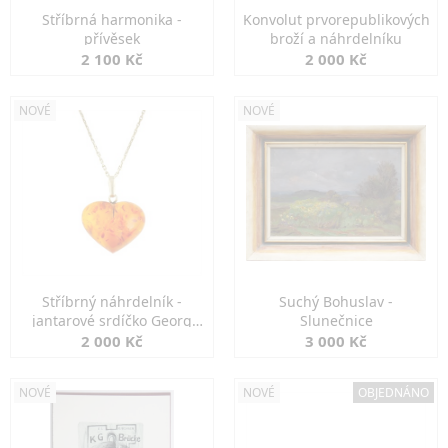
Stříbrná harmonika -
Konvolut prvorepublikových
přívěsek
broží a náhrdelníku
2 100 Kč
2 000 Kč
NOVÉ
NOVÉ
Stříbrný náhrdelník -
Suchý Bohuslav -
jantarové srdíčko Georg
Slunečnice
Kramer
2 000 Kč
3 000 Kč
NOVÉ
NOVÉ
OBJEDNÁNO