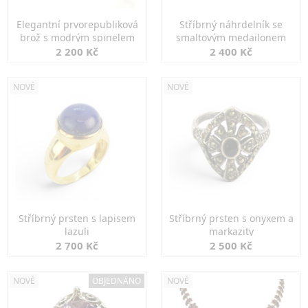
Elegantní prvorepubliková
Stříbrný náhrdelník se
brož s modrým spinelem
smaltovým medailonem
2 200 Kč
2 400 Kč
NOVÉ
NOVÉ
Stříbrný prsten s lapisem
Stříbrný prsten s onyxem a
lazuli
markazity
2 700 Kč
2 500 Kč
NOVÉ
OBJEDNÁNO
NOVÉ