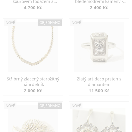
kouřovým topazem a
bleděmodrými kameny -
markazity
jemná elegance
4 700 Kč
2 400 Kč
NOVÉ
OBJEDNÁNO
NOVÉ
Stříbrný zlacený starožitný
Zlatý art-deco prsten s
náhrdelník
diamantem
2 000 Kč
11 500 Kč
NOVÉ
OBJEDNÁNO
NOVÉ