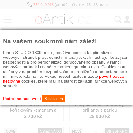
736 646 913
(pondělí - čtvrtek, 13 - 18 hod.)
KATEGORIE
Na vašem soukromí nám záleží
NOVÉ
OBJEDNÁNO
NOVÉ
OBJEDNÁNO
Firma STUDIO 1809, s.r.o., používá cookies k optimalizaci
webových stránek prostřednictvím analytických nástrojů, ke zvýšení
bezpečnosti a pro personalizaci doručovaného obsahu v rámci
webových stránek i cíleného marketingu mimo nich. Cookies jsou
uloženy v naprostém bezpečí vašeho prohlížeče a nedostane se k
nim nikdo, kdo nemá. Pokud nesouhlasíte, můžete
povolit pouze
nezbytné
cookies, které mají na starost základní funkce webových
stránek.
Podrobné nastavení
Souhlasím
Elegantní stříbrná brož s
Zlatý kolier se smaragdy,
koňakovým kamenem a
brilianty a perlou
markazity
2 700 Kč
28 900 Kč
NOVÉ
OBJEDNÁNO
NOVÉ
OBJEDNÁNO