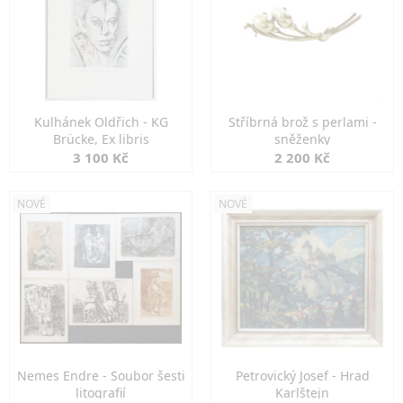
Kulhánek Oldřich - KG
Stříbrná brož s perlami -
Brücke, Ex libris
sněženky
3 100 Kč
2 200 Kč
NOVÉ
NOVÉ
Nemes Endre - Soubor šesti
Petrovický Josef - Hrad
litografií
Karlštejn