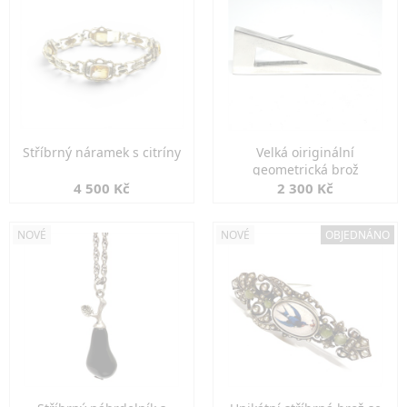
Stříbrný náramek s citríny
Velká oiriginální
geometrická brož
4 500 Kč
2 300 Kč
NOVÉ
NOVÉ
OBJEDNÁNO