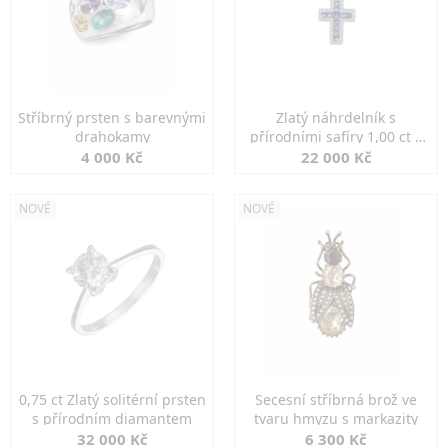
Stříbrný prsten s barevnými
Zlatý náhrdelník s
drahokamy
přírodními safíry 1,00 ct a
diamanty
4 000 Kč
22 000 Kč
NOVÉ
NOVÉ
0,75 ct Zlatý solitérní prsten
Secesní stříbrná brož ve
s přírodním diamantem
tvaru hmyzu s markazity
32 000 Kč
6 300 Kč