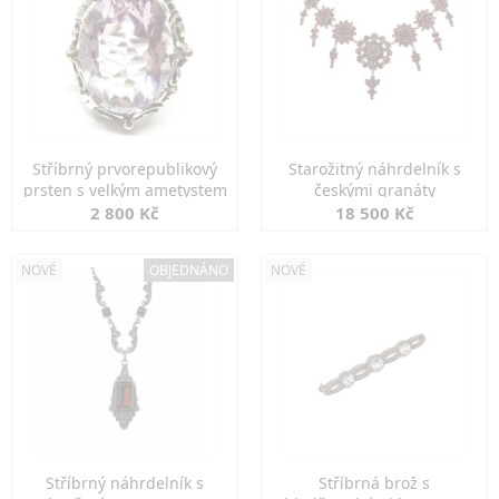
Stříbrný prvorepublikový
Starožitný náhrdelník s
prsten s velkým ametystem
českými granáty
2 800 Kč
18 500 Kč
NOVÉ
OBJEDNÁNO
NOVÉ
Stříbrný náhrdelník s
Stříbrná brož s