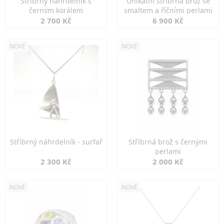
Stříbrný náhrdelník s
Unikátní stříbrná brož se
černým korálem
smaltem a říčními perlami
2 700 Kč
6 900 Kč
NOVÉ
NOVÉ
Stříbrný náhrdelník - surfař
Stříbrná brož s černými
perlami
2 300 Kč
2 000 Kč
NOVÉ
NOVÉ