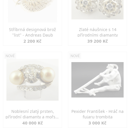
Stříbrná designová brož
Zlaté náušnice s 14
"list" - Andreas Daub
přírodními diamanty
2 200 Kč
39 200 Kč
NOVÉ
NOVÉ
Noblesní zlatý prsten,
Pexider František - Hráč na
přírodní diamanty a mořské
fujaru trombita
perly
40 000 Kč
3 000 Kč