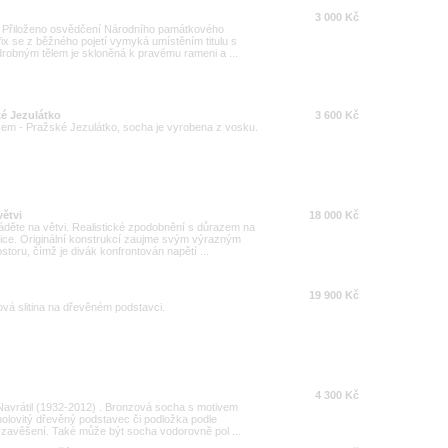
3 000 Kč
. Přiloženo osvědčení Národního památkového
ix se z běžného pojetí vymyká umístěním titulu s
drobným tělem je skloněná k pravému rameni a ...
ké Jezulátko
3 600 Kč
em - Pražské Jezulátko, socha je vyrobena z vosku.
ětvi
18 000 Kč
děte na větvi. Realistické zpodobnění s důrazem na
tice. Originální konstrukcí zaujme svým výrazným
oru, čímž je divák konfrontován napětí ...
19 900 Kč
vá slitina na dřevěném podstavci.
4 300 Kč
 Navrátil (1932-2012) . Bronzová socha s motivem
nolovitý dřevěný podstavec či podložka podle
 zavěšení. Také může být socha vodorovně pol ...