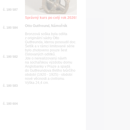
č. 180 587
Správný kurs po celý rok 2026!
Otto Gutfreund, Námořník
č. 180 584
Bronzová soška byla odlita
z originální sádry Otto
Gutfreunda, kterou posoudil doc.
Šetlík a v rámci limitované série
bylo zhotoveno pouze šest
číslovaných odlitků.
č. 180 582
Jde o nerealizovaný návrh
na sochařskou výzdobu domu
Anglobanky v Praze a spadá
do Gutfreundova třetího tvůrčího
období (1920 - 1925) - období
nové věcnosti a civilismu.
Výška 24,4 cm.
č. 180 583
č. 180 604