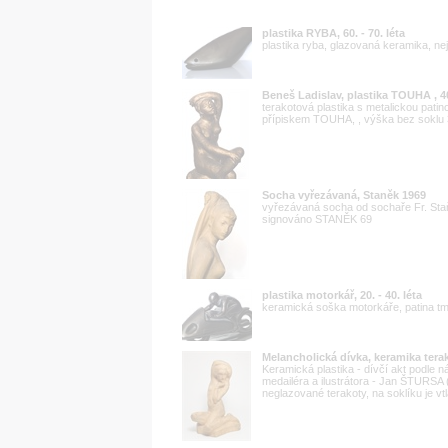
plastika RYBA, 60. - 70. léta
plastika ryba, glazovaná keramika, ne
Beneš Ladislav, plastika TOUHA , 40
terakotová plastika s metalickou pat
přípiskem TOUHA, , výška bez soklu 
Socha vyřezávaná, Staněk 1969
vyřezávaná socha od sochaře Fr. Staň
signováno STANĚK 69
plastika motorkář, 20. - 40. léta
keramická soška motorkáře, patina t
Melancholická dívka, keramika ter
Keramická plastika - dívčí akt podle 
medailéra a ilustrátora - Jan ŠTURSA
neglazované terakoty, na soklíku je vtl