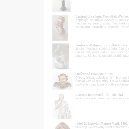
Vzpínající se kůň, František Wanke, 
Vzpínající se kůň je vysoký 30 cm a
nazývají výtvarníci a návrháři, kteří 
plastik pro porcelánky. Modelér Franti
Jindřich Wielgus, originální socha
Jindřich Wielgus (1910–1998), český so
patinovaná sádra autora, rozměr cca 
autora z 80. let, na spodní straně au
Okřídlená Hlavička putta
Dřevo, řezba, polychromie (i bronzov
ústavu České republiky. Hlava andílk
pod krkem navazuje protáhlá pobronzov
plastika keramická, 70. - 80. léta
keramická glazovaná socha ženský a
reliéf Zvěstování Panně Marii, 1891
dřevěný vyřezávaný reliéf s motivem 