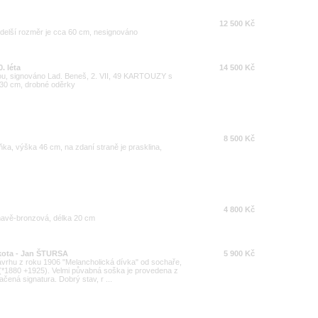
12 500 Kč
jdelší rozměr je cca 60 cm, nesignováno
. léta
14 500 Kč
inou, signováno Lad. Beneš, 2. VII, 49 KARTOUZY s
30 cm, drobné oděrky
8 500 Kč
ka, výška 46 cm, na zdaní straně je prasklina,
4 800 Kč
mavě-bronzová, délka 20 cm
akota - Jan ŠTURSA
5 900 Kč
návrhu z roku 1906 "Melancholická dívka" od sochaře,
 (*1880 +1925). Velmi půvabná soška je provedena z
ačená signatura. Dobrý stav, r ...