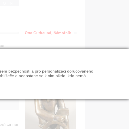
IGN
Otto Gutfreund, Námořník
ace
en
ýšení bezpečnosti a pro personalizaci doručovaného
VY
ohlížeče a nedostane se k nim nikdo, kdo nemá.
n slevy
zení
GALERIE