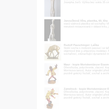
Josepha Jurči. Výška bez soklu 35 c
Janoušková Věra, plastika, 60. léta
stará sádrová plastika od sochařky V
minulosti restaurovaná v oblasti krku
Rudolf Pauschinger: Laňka
Stolní socha s motivem pasoucí se la
objemové linie a uhlazenou modelaci. 
sochařství, zdůrazňující dynamické mo
Maur - kopie Moriskentänzer Erasm
Dřevořezba, polychromie, zlacení. Ko
Morrisova tance). Autor originální p
pozdně gotický řezbář, sochař a archi
Zattelrock - kopie Moriskentänzer
Dřevořezba, polychromie, zlacení. Ko
Morrisova tance). Autor originální p
pozdně gotický řezbář, sochař a archi