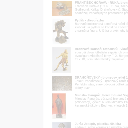
FRANTIŠEK HOŘAVA - RUKA, bronh
František Hořava (1906 - 1974), soch
Gutfreund, Kafka, Drahoňovský). Studi
nacházejí ve veřejných prostorech př
Pytlák - dřevořezba
Barevně kolorovaná a mořená ruční d
klobouku a pytlem na kořist na zádech
ztvárněná figura. U lýtka pravé nohy l
Bronzové sousoší fotbalistů - víd
sousoší dvou fotbalistů zápolících o 
dvoufigura vídeňské firmy F. X. Berg
11 x 10,3 cm; sběratelsky zajímavé
DRAHOŇOVSKÝ - bronzový reliéf 1
Josef Drahoňovský - bronzový reliéf
Perfektní stav, starý původní odlitek 
dobrý stav.
Miroslav Pangrác, herec Eduard Vo
Miroslav Pangrác, výrazná bronzová p
patinovaný, výška: 63 cm Miroslav Pan
keramické školy v Bechyni, v letech 1
Jurča Joseph, plastika, 60. léta
sádrová, nebo keramická plastika p