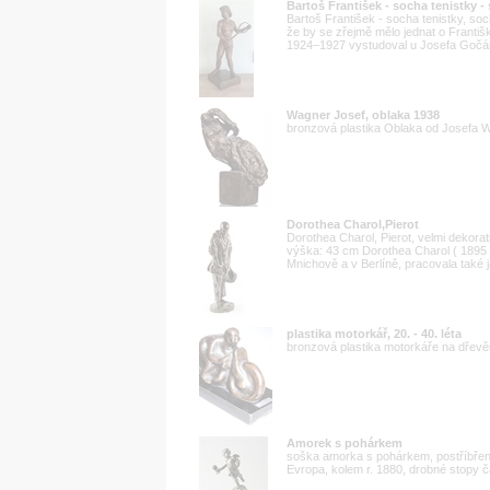
Bartoš František - socha tenistky 
Bartoš František - socha tenistky, s
že by se zřejmě mělo jednat o Františ
1924–1927 vystudoval u Josefa Gočára
Wagner Josef, oblaka 1938
bronzová plastika Oblaka od Josefa 
Dorothea Charol,Pierot
Dorothea Charol, Pierot, velmi dekorat
výška: 43 cm Dorothea Charol ( 1895
Mnichově a v Berlíně, pracovala také j
plastika motorkář, 20. - 40. léta
bronzová plastika motorkáře na dřevěn
Amorek s pohárkem
soška amorka s pohárkem, postříbřen
Evropa, kolem r. 1880, drobné stopy 