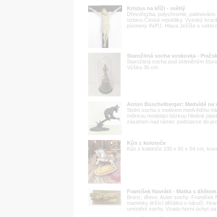
Kristus na kříži - světlý
Dřevořezba, polychromie, patinováno
ústavu České republiky. Vysoký krucif
písmeny IN/PJ. Hlava Ježíše s velmi 
Starožitná socha voskovka - Pražs
Starožitná socha pod skleněným šturc
Výška 36 cm .
Anton Büschelberger: Medvídě na v
Stolní socha s motivem medvědího mlá
měkkou modelaci blízkou hliněné plas
zásahem nad rámec podstavce do prost
Kůn z kolotoče
Kůn z kolotoče 100 x 91 x 54 cm, kovo
František Navrátil - Matka s dítětem
Bronz, dřevo. Autor sochy: František
maminky držící děťátko v náručí. Hra
umístění sochy. Vzadu horní úchyt na