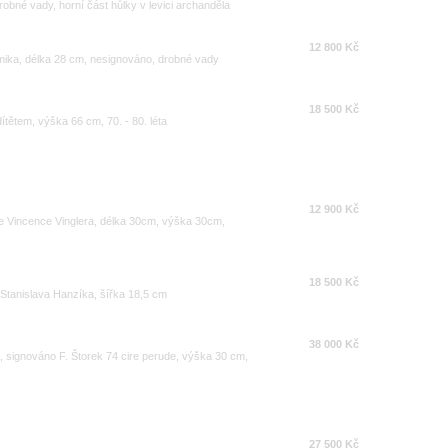
bné vady, horní část hůlky v levici archanděla
12 800 Kč
amika, délka 28 cm, nesignováno, drobné vady
18 500 Kč
tětem, výška 66 cm, 70. - 80. léta
12 900 Kč
ře Vincence Vinglera, délka 30cm, výška 30cm,
18 500 Kč
Stanislava Hanzíka, šířka 18,5 cm
38 000 Kč
a, signováno F. Štorek 74 cire perude, výška 30 cm,
27 500 Kč