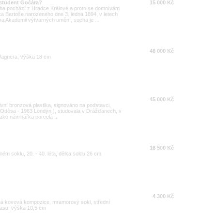
- student Gočára?
15 000 Kč
ocha pochází z Hradce Králové a proto se domnívám
ka Bartoše narozeného dne 3. ledna 1894, v letech
 Akademii výtvarných umění, socha je ...
46 000 Kč
Wagnera, výška 18 cm
45 000 Kč
ivní bronzová plastika, signováno na podstavci,
 Oděsa - 1963 Londýn ), studovala v Drážďanech, v
ako návrhářka porcelá ...
16 500 Kč
ém soklu, 20. - 40. léta, délka soklu 26 cm
4 300 Kč
á kovová kompozice, mramorový sokl, střední
času; výška 10,5 cm