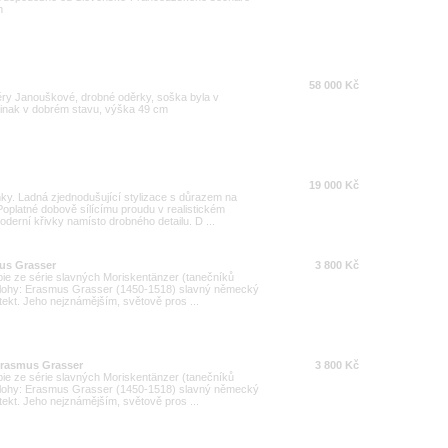
m
58 000 Kč
ěry Janouškové, drobné oděrky, soška byla v
, jinak v dobrém stavu, výška 49 cm
19 000 Kč
ňky. Ladná zjednodušující stylizace s důrazem na
Poplatné dobově sílícímu proudu v realistickém
derní křivky namísto drobného detailu. D ...
us Grasser
3 800 Kč
pie ze série slavných Moriskentänzer (tanečníků
ředlohy: Erasmus Grasser (1450-1518) slavný německý
tekt. Jeho nejznámějším, světově pros ...
 Erasmus Grasser
3 800 Kč
pie ze série slavných Moriskentänzer (tanečníků
ředlohy: Erasmus Grasser (1450-1518) slavný německý
tekt. Jeho nejznámějším, světově pros ...