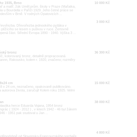
z 1935, Brno
10 000 Kč
ař a malíř, žák Uměl.prům. školy v Praze (Mařatka,
a u Bourdella v Paříži 1929. Jeho četné práce se
edevším v Brně. V rodných Opatovicích ...
3 000 Kč
řevořezba. Dřevořezba jednookého pytláka v
 plížícího se lesem s puškou v ruce. Žertovně
epená část. Střední Evropa 1890 - 1940. Výška 3 ...
eňský bronz
36 300 Kč
míč, kolorovaný bronz, detailně propracovaná
mannn, Rakousko, kolem r. 1920, značeno; rozměry
8x24 cm
15 000 Kč
 18 x 24 cm, neznačeno, opakovaně publikováno.
za autorova života, zaručuji! Kolem roku 1925. Velmi
jan
38 000 Kč
lastika herce Eduarda Vojana, 1954 bronz
grác ( 1924 - 2012 ) , v letech 1942 - 46 byl žákem
946 - 1951 pak studoval u Jan ...
4 800 Kč
ravděpodobně od Slovensko-Francouzského sochaře