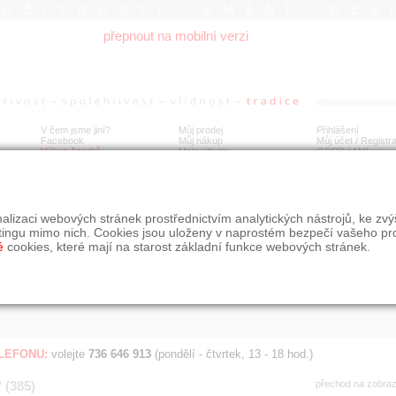
ROŽITNOSTI UMĚNÍ DES
přepnout na mobilní verzi
V čem jsme jiní?
Můj prodej
Přihlášení
Facebook
Můj nákup
Můj účet / Registr
Výkup šperků
Moje album
GDPR
/
AML
Jen poslední d
Í
alizaci webových stránek prostřednictvím analytických nástrojů, ke zv
BDOBÍ
STÁŘÍ NABÍDKY
ŘAZENÍ
SLE
tingu mimo nich. Cookies jsou uloženy v naprostém bezpečí vašeho pr
všechno
nejnovější napřed
je
é
cookies, které mají na starost základní funkce webových stránek.
jen poslední den
podle cen sestupně
jen poslední týden
jen poslední měsíc
ELEFONU:
volejte
736 646 913
(pondělí - čtvrtek, 13 - 18 hod.)
 (385)
přechod na zobra