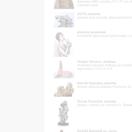
datováno 1891 rozměry 57 x 47 cm, dro
Gabriela chybí
AUTO, plastika
plastika auta za jízdy, glazovaná ker
plastika keramická
keramická glazovaná socha matky s dí
Vingler Vincenc, antilopa
terakotová plastika Antilopa od socha
signováno V I N G L E R
Hanzík Stanislav, plastika
drobná sádrová plastika Rozhovor od 
Štorek František, plastika
plastia z bronzu od sochaře Fr. Śtork
Dobiáš Bohumil st., torso