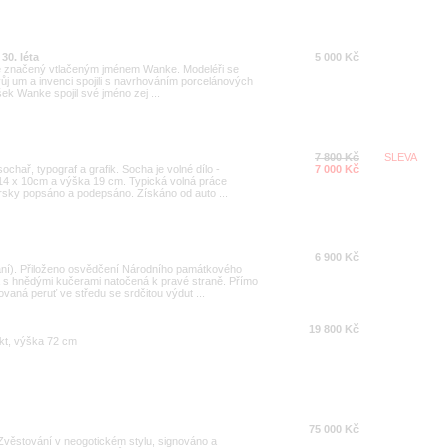
30. léta
5 000 Kč
 je značený vtlačeným jménem Wanke. Modeléři se
svůj um a invenci spojili s navrhováním porcelánových
šek Wanke spojil své jméno zej ...
7 800 Kč
SLEVA
chař, typograf a grafik. Socha je volné dílo -
7 000 Kč
14 x 10cm a výška 19 cm. Typická volná práce
torsky popsáno a podepsáno. Získáno od auto ...
6 900 Kč
ání). Přiloženo osvědčení Národního památkového
a s hnědými kučerami natočená k pravé straně. Přímo
aná peruť ve středu se srdčitou výdut ...
19 800 Kč
kt, výška 72 cm
75 000 Kč
Zvěstování v neogotickém stylu, signováno a