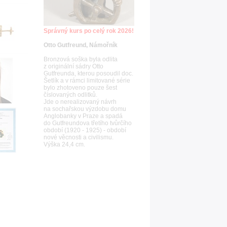
Správný kurs po celý rok 2026!
Otto Gutfreund, Námořník
Bronzová soška byla odlita
z originální sádry Otto
Gutfreunda, kterou posoudil doc.
Šetlík a v rámci limitované série
bylo zhotoveno pouze šest
číslovaných odlitků.
Jde o nerealizovaný návrh
na sochařskou výzdobu domu
Anglobanky v Praze a spadá
do Gutfreundova třetího tvůrčího
období (1920 - 1925) - období
nové věcnosti a civilismu.
Výška 24,4 cm.