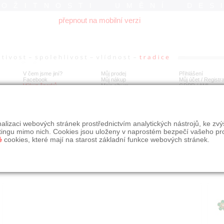
ROŽITNOSTI UMĚNÍ DES
přepnout na mobilní verzi
V čem jsme jiní?
Můj prodej
Přihlášení
Facebook
Můj nákup
Můj účet / Registr
Výkup šperků
Moje album
GDPR
/
AML
ragdové náušnice ze zlata 1,2 ct a diamanty 0,10 ct
alizaci webových stránek prostřednictvím analytických nástrojů, ke zv
tingu mimo nich. Cookies jsou uloženy v naprostém bezpečí vašeho pr
é
cookies, které mají na starost základní funkce webových stránek.
Í
MÍSTO EXPEDICE
Počet návštěv: 321
poslat příteli
Moravskoslezský kraj
uložit do alba
dotaz na prodejce