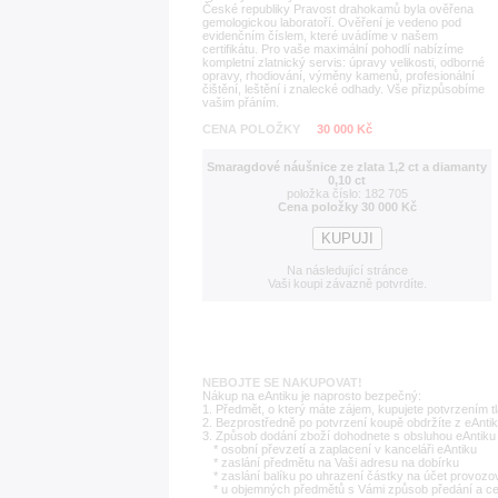
České republiky Pravost drahokamů byla ověřena
gemologickou laboratoří. Ověření je vedeno pod
evidenčním číslem, které uvádíme v našem
certifikátu. Pro vaše maximální pohodlí nabízíme
kompletní zlatnický servis: úpravy velikosti, odborné
opravy, rhodiování, výměny kamenů, profesionální
čištění, leštění i znalecké odhady. Vše přizpůsobíme
vašim přáním.
CENA POLOŽKY
30 000 Kč
Smaragdové náušnice ze zlata 1,2 ct a diamanty
0,10 ct
položka číslo: 182 705
Cena položky 30 000 Kč
Na následující stránce
Vaši koupi závazně potvrdíte.
NEBOJTE SE NAKUPOVAT!
Nákup na eAntiku je naprosto bezpečný:
1. Předmět, o který máte zájem, kupujete potvrzením t
2. Bezprostředně po potvrzení koupě obdržíte z eAntik
3. Způsob dodání zboží dohodnete s obsluhou eAntiku 
* osobní převzetí a zaplacení v kanceláři eAntiku
* zaslání předmětu na Vaši adresu na dobírku
* zaslání balíku po uhrazení částky na účet provozo
* u objemných předmětů s Vámi způsob předání a c