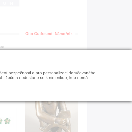
IGN
Otto Gutfreund, Námořník
ace
ýšení bezpečnosti a pro personalizaci doručovaného
ohlížeče a nedostane se k nim nikdo, kdo nemá.