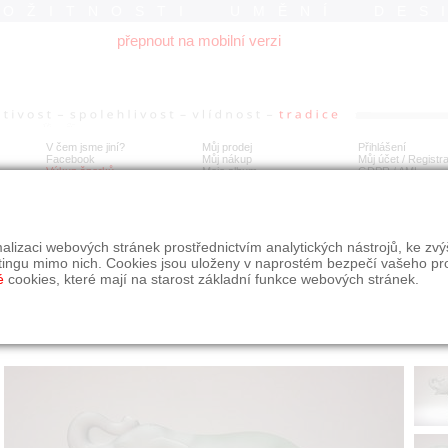
ROŽITNOSTI UMĚNÍ DES
přepnout na mobilní verzi
V čem jsme jiní?
Můj prodej
Přihlášení
Facebook
Můj nákup
Můj účet / Registr
Výkup šperků
Moje album
GDPR
/
AML
 se zdviženým chobotem, firma Curt SCHLEVOGT - Ingrid
alizaci webových stránek prostřednictvím analytických nástrojů, ke zv
tingu mimo nich. Cookies jsou uloženy v naprostém bezpečí vašeho pr
é
cookies, které mají na starost základní funkce webových stránek.
Í
MÍSTO EXPEDICE
Počet návštěv: 3160
poslat příteli
Praha
uložit do alba
dotaz na prodejce