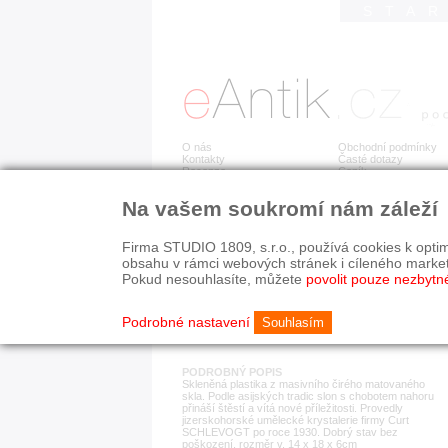
STA
O nás
Obchodní podmínky
Kontakty
Časté dotazy
Recenze
Ceník
Na vašem soukromí nám záleží
Detail položky
č. 85 822
Slon
Firma STUDIO 1809, s.r.o., používá cookies k optim
obsahu v rámci webových stránek i cíleného marke
Pokud nesouhlasíte, můžete
povolit pouze nezbytn
KATEGORIE
HISTORICKÉ OBDOB
sklo
1890-1940
Podrobné nastavení
Souhlasím
PODROBNÝ POPIS
Skleněná plastika z masivního čirého matovaného
skla. Podle asijských tradic slon s chobotem nahoru
přináší štěstí a vítá nové příležitosti. Provedly
jizerskohorské umělecké krystalerie firmy Curt
SCHLEVOGT po roce 1930. Dobrý stav bez
poškození, rozměr v. 14 x 18 x 6cm