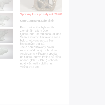
Správný kurs po celý rok 2026!
Otto Gutfreund, Námořník
Bronzová soška byla odlita
z originální sádry Otto
Gutfreunda, kterou posoudil doc.
Šetlík a v rámci limitované série
bylo zhotoveno pouze šest
číslovaných odlitků.
Jde o nerealizovaný návrh
na sochařskou výzdobu domu
Anglobanky v Praze a spadá
do Gutfreundova třetího tvůrčího
období (1920 - 1925) - období
nové věcnosti a civilismu.
Výška 24,4 cm.