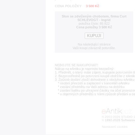
CENA POLOŽKY
3 500 Kč
Slon se zdviženým chobotem, firma Curt
SCHLEVOGT - Ingrid
položka číslo: 85 822
Cena položky 3 500 Kč
Na následující stránce
Vaši koupi závazně potvrdíte.
NEBOJTE SE NAKUPOVAT!
Nákup na eAntiku je naprosto bezpečný:
1. Předmět, o který máte zájem, kupujete potvrzením t
2. Bezprostředně po potvrzení koupě obdržíte z eAntik
3. Způsob dodání zboží dohodnete s obsluhou eAntiku 
* osobní převzetí a zaplacení v kanceláři eAntiku
* zaslání předmětu na Vaši adresu na dobírku
* zaslání balíku po uhrazení částky na účet provozo
* u objemných předmětů s Vámi způsob předání a c
© 2003-2026 STUDIO 18
©
1992-2026 Softwarov
Nastavení cookies