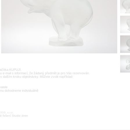
lačítka KUPUJI.
u e-mail s informací, že žádaný předmět je pro Vás rezervován.
v dalším kroku objednávky. Můžete zvolit například:
vatele
enu dohodneme individuálně
09, s.r.o.
é řešení Studio dmm