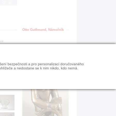
IGN
Otto Gutfreund, Námořník
ace
ýšení bezpečnosti a pro personalizaci doručovaného
ohlížeče a nedostane se k nim nikdo, kdo nemá.