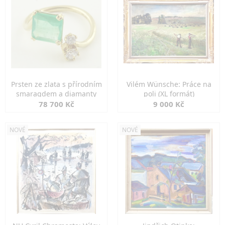
Prsten ze zlata s přírodním
Vilém Wünsche: Práce na
smaragdem a diamanty
poli (XL formát)
78 700 Kč
9 000 Kč
NOVÉ
NOVÉ