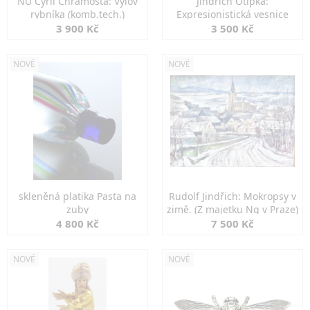
NU Cyril Chramosta: Výlov
Jindřich Otipka:
rybníka (komb.tech.)
Expresionistická vesnice
3 900 Kč
3 500 Kč
NOVÉ
NOVÉ
skleněná platika Pasta na
Rudolf Jindřich: Mokropsy v
zuby
zimě. (Z majetku Ng v Praze)
4 800 Kč
7 500 Kč
NOVÉ
NOVÉ