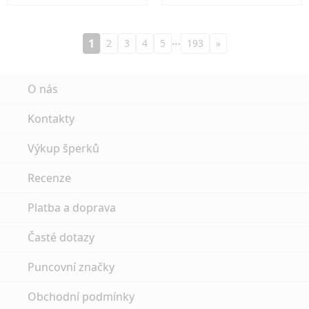
…
1
2
3
4
5
193
»
O nás
Kontakty
Výkup šperků
Recenze
Platba a doprava
Časté dotazy
Puncovní značky
Obchodní podmínky