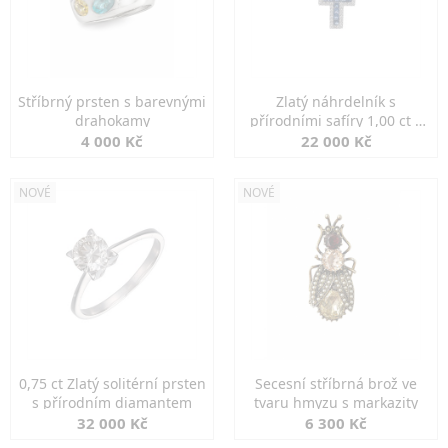
Stříbrný prsten s barevnými
Zlatý náhrdelník s
drahokamy
přírodními safíry 1,00 ct a
diamanty
4 000 Kč
22 000 Kč
NOVÉ
NOVÉ
0,75 ct Zlatý solitérní prsten
Secesní stříbrná brož ve
s přírodním diamantem
tvaru hmyzu s markazity
32 000 Kč
6 300 Kč