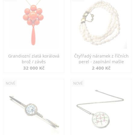
Grandiozní zlatá korálová
Čtyřřadý náramek z říčních
brož / závěs
perel - zapínání mašle
32 000 Kč
2 400 Kč
NOVÉ
NOVÉ