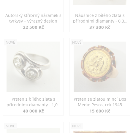
Autorský stříbrný náramek s
Náušnice z bílého zlata s
tyrkysy – výrazný design
přírodními diamanty - 0,30
ct
22 500 Kč
37 300 Kč
NOVÉ
NOVÉ
Prsten z bílého zlata s
Prsten se zlatou mincí Dos
přírodními diamanty - 1,00
Medio Pesos, rok 1945
ct
40 000 Kč
15 600 Kč
NOVÉ
NOVÉ