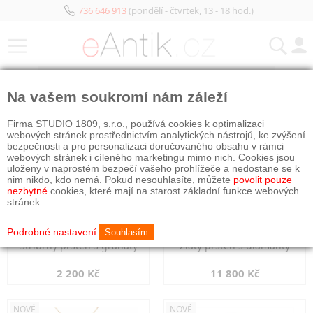
736 646 913
(pondělí - čtvrtek, 13 - 18 hod.)
KATEGORIE
Na vašem soukromí nám záleží
NOVÉ
NOVÉ
Firma STUDIO 1809, s.r.o., používá cookies k optimalizaci
webových stránek prostřednictvím analytických nástrojů, ke zvýšení
bezpečnosti a pro personalizaci doručovaného obsahu v rámci
webových stránek i cíleného marketingu mimo nich. Cookies jsou
uloženy v naprostém bezpečí vašeho prohlížeče a nedostane se k
nim nikdo, kdo nemá. Pokud nesouhlasíte, můžete
povolit pouze
nezbytné
cookies, které mají na starost základní funkce webových
stránek.
Podrobné nastavení
Souhlasím
Stříbrný prsten s granáty
Zlatý prsten s diamanty
2 200 Kč
11 800 Kč
NOVÉ
NOVÉ