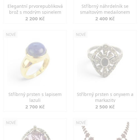
Elegantní prvorepubliková
Stříbrný náhrdelník se
brož s modrým spinelem
smaltovým medailonem
2 200 Kč
2 400 Kč
NOVÉ
NOVÉ
Stříbrný prsten s lapisem
Stříbrný prsten s onyxem a
lazuli
markazity
2 700 Kč
2 500 Kč
NOVÉ
NOVÉ