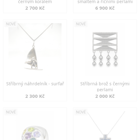
černým korálem
smaltem a říčními perlami
2 700 Kč
6 900 Kč
NOVÉ
NOVÉ
Stříbrný náhrdelník - surfař
Stříbrná brož s černými
perlami
2 300 Kč
2 000 Kč
NOVÉ
NOVÉ