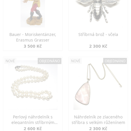
Bauer - Moriskentänzer,
Stříbrná brož - včela
Erasmus Grasser
3 500 Kč
2 300 Kč
NOVÉ
OBJEDNÁNO
NOVÉ
OBJEDNÁNO
Perlový náhrdelník s
Náhrdelník ze zlaceného
elegantním stříbrným
stříbra s velkým růženínem
zapínáním
2 600 Kč
2 300 Kč