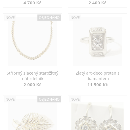
markazity
jemná elegance
4 700 Kč
2 400 Kč
NOVÉ
OBJEDNÁNO
NOVÉ
Stříbrný zlacený starožitný
Zlatý art-deco prsten s
náhrdelník
diamantem
2 000 Kč
11 500 Kč
NOVÉ
OBJEDNÁNO
NOVÉ