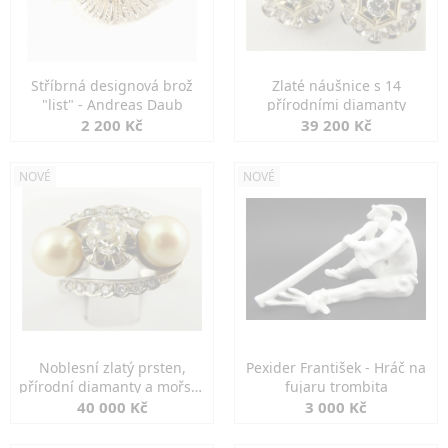
Stříbrná designová brož
Zlaté náušnice s 14
"list" - Andreas Daub
přírodními diamanty
2 200 Kč
39 200 Kč
NOVÉ
NOVÉ
Noblesní zlatý prsten,
Pexider František - Hráč na
přírodní diamanty a mořské
fujaru trombita
perly
40 000 Kč
3 000 Kč