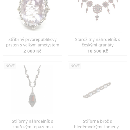
Stříbrný prvorepublikový
Starožitný náhrdelník s
prsten s velkým ametystem
českými granáty
2 800 Kč
18 500 Kč
NOVÉ
NOVÉ
Stříbrný náhrdelník s
Stříbrná brož s
kouřovým topazem a
bleděmodrými kameny -