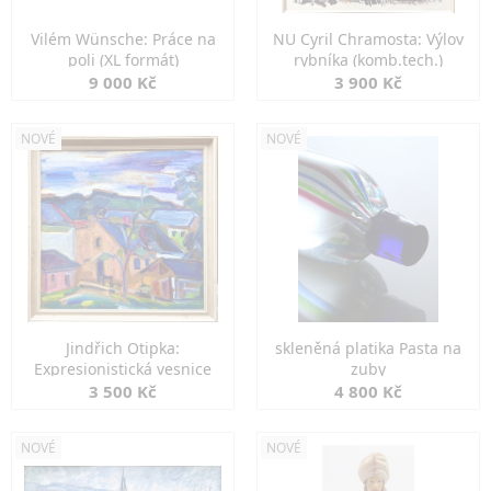
Vilém Wünsche: Práce na
NU Cyril Chramosta: Výlov
poli (XL formát)
rybníka (komb.tech.)
9 000 Kč
3 900 Kč
NOVÉ
NOVÉ
Jindřich Otipka:
skleněná platika Pasta na
Expresionistická vesnice
zuby
3 500 Kč
4 800 Kč
NOVÉ
NOVÉ