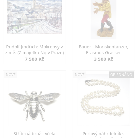
Rudolf Jindřich: Mokropsy v
Bauer - Moriskentänzer,
zimě. (Z majetku Ng v Praze)
Erasmus Grasser
7 500 Kč
3 500 Kč
NOVÉ
NOVÉ
OBJEDNÁNO
Stříbrná brož - včela
Perlový náhrdelník s