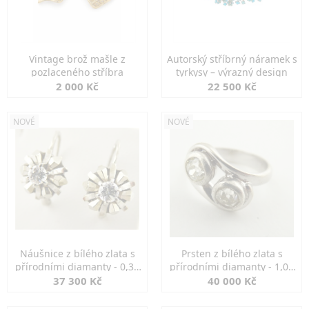
Vintage brož mašle z
Autorský stříbrný náramek s
pozlaceného stříbra
tyrkysy – výrazný design
2 000 Kč
22 500 Kč
NOVÉ
NOVÉ
Náušnice z bílého zlata s
Prsten z bílého zlata s
přírodními diamanty - 0,30
přírodními diamanty - 1,00
ct
ct
37 300 Kč
40 000 Kč