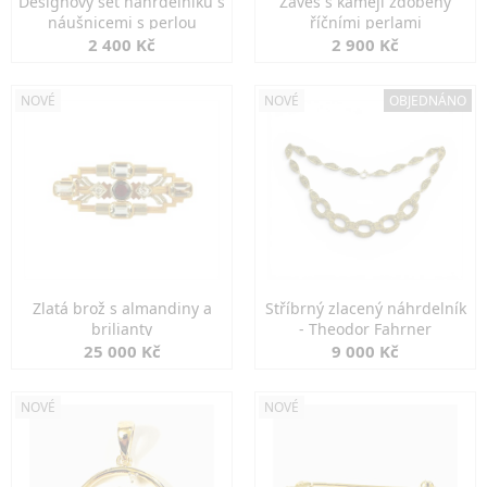
Designový set náhrdelníku s
Závěs s kamejí zdobený
náušnicemi s perlou
říčními perlami
2 400 Kč
2 900 Kč
NOVÉ
NOVÉ
OBJEDNÁNO
Zlatá brož s almandiny a
Stříbrný zlacený náhrdelník
brilianty
- Theodor Fahrner
25 000 Kč
9 000 Kč
NOVÉ
NOVÉ