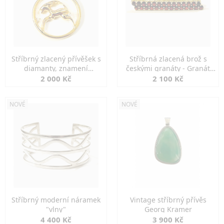
Stříbrný zlacený přívěšek s
Stříbrná zlacená brož s
diamanty, znamení
českými granáty - Granát
KOZOROH
Turnov
2 000 Kč
2 100 Kč
NOVÉ
NOVÉ
Stříbrný moderní náramek
Vintage stříbrný přívěs
"vlny"
Georg Kramer
4 400 Kč
3 900 Kč