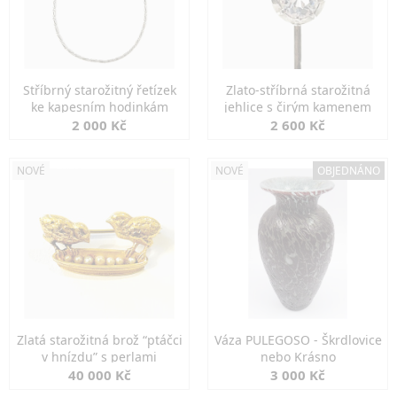
Stříbrný starožitný řetízek
Zlato-stříbrná starožitná
ke kapesním hodinkám
jehlice s čirým kamenem
2 000 Kč
2 600 Kč
NOVÉ
NOVÉ
OBJEDNÁNO
Zlatá starožitná brož “ptáčci
Váza PULEGOSO - Škrdlovice
v hnízdu” s perlami
nebo Krásno
40 000 Kč
3 000 Kč