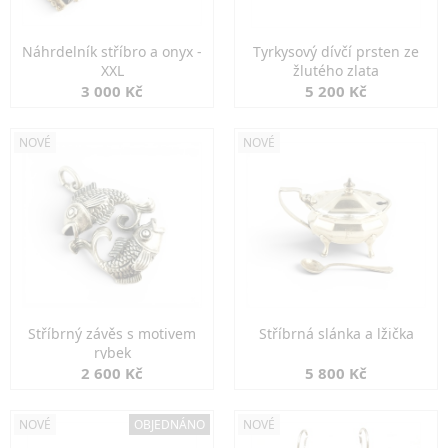
Náhrdelník stříbro a onyx -
Tyrkysový dívčí prsten ze
XXL
žlutého zlata
3 000 Kč
5 200 Kč
NOVÉ
NOVÉ
Stříbrný závěs s motivem
Stříbrná slánka a lžička
rybek
2 600 Kč
5 800 Kč
NOVÉ
OBJEDNÁNO
NOVÉ