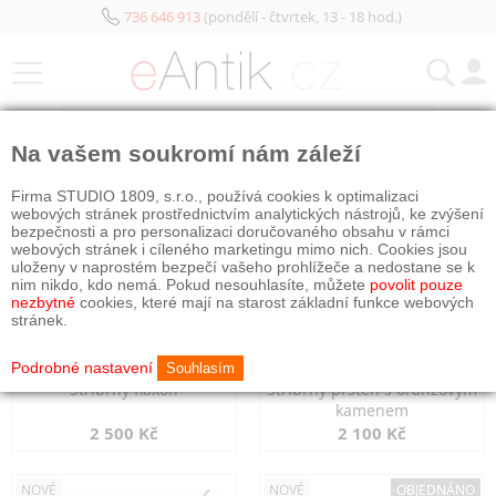
736 646 913
(pondělí - čtvrtek, 13 - 18 hod.)
KATEGORIE
Na vašem soukromí nám záleží
NOVÉ
NOVÉ
Firma STUDIO 1809, s.r.o., používá cookies k optimalizaci
webových stránek prostřednictvím analytických nástrojů, ke zvýšení
bezpečnosti a pro personalizaci doručovaného obsahu v rámci
webových stránek i cíleného marketingu mimo nich. Cookies jsou
uloženy v naprostém bezpečí vašeho prohlížeče a nedostane se k
nim nikdo, kdo nemá. Pokud nesouhlasíte, můžete
povolit pouze
nezbytné
cookies, které mají na starost základní funkce webových
stránek.
Podrobné nastavení
Souhlasím
Stříbrný flakon
Stříbrný prsten s oranžovým
kamenem
2 500 Kč
2 100 Kč
NOVÉ
NOVÉ
OBJEDNÁNO