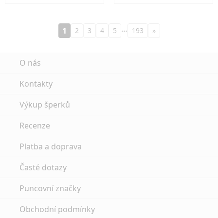
…
1
2
3
4
5
193
»
O nás
Kontakty
Výkup šperků
Recenze
Platba a doprava
Časté dotazy
Puncovní značky
Obchodní podmínky