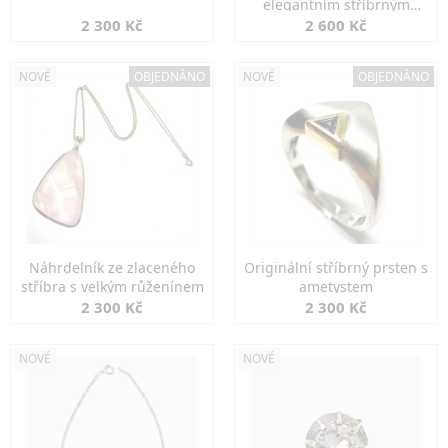
elegantním stříbrným
zapínáním
2 300 Kč
2 600 Kč
NOVÉ
OBJEDNÁNO
NOVÉ
OBJEDNÁNO
Náhrdelník ze zlaceného
Originální stříbrný prsten s
stříbra s velkým růženínem
ametystem
2 300 Kč
2 300 Kč
NOVÉ
NOVÉ