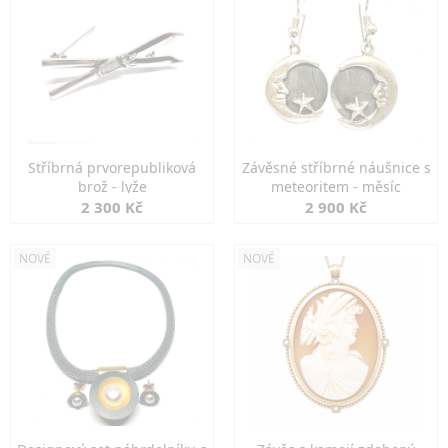
Stříbrná prvorepubliková
Závěsné stříbrné náušnice s
brož - lyže
meteoritem - měsíc
2 300 Kč
2 900 Kč
NOVÉ
NOVÉ