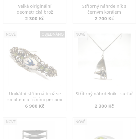
Velká oiriginální
Stříbrný náhrdelník s
geometrická brož
černým korálem
2 300 Kč
2 700 Kč
NOVÉ
OBJEDNÁNO
NOVÉ
Unikátní stříbrná brož se
Stříbrný náhrdelník - surfař
smaltem a říčními perlami
6 900 Kč
2 300 Kč
NOVÉ
NOVÉ