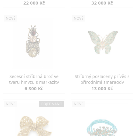
diamanty
22 000 Kč
32 000 Kč
NOVÉ
NOVÉ
Secesní stříbrná brož ve
Stříbrný pozlacený přívěs s
tvaru hmyzu s markazity
přírodními smaragdy
6 300 Kč
13 000 Kč
NOVÉ
OBJEDNÁNO
NOVÉ