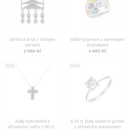
Stříbrná brož s černými
Stříbrný prsten s barevnými
perlami
drahokamy
2 000 Kč
4 000 Kč
NOVÉ
NOVÉ
Zlatý náhrdelník s
0,75 ct Zlatý solitérní prsten
přírodními safíry 1,00 ct a
s přírodním diamantem