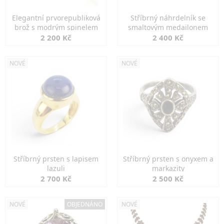
Elegantní prvorepubliková
Stříbrný náhrdelník se
brož s modrým spinelem
smaltovým medailonem
2 200 Kč
2 400 Kč
NOVÉ
NOVÉ
Stříbrný prsten s lapisem
Stříbrný prsten s onyxem a
lazuli
markazity
2 700 Kč
2 500 Kč
NOVÉ
OBJEDNÁNO
NOVÉ