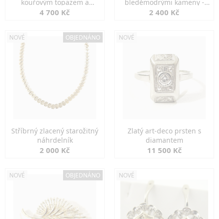
kouřovým topazem a
bleděmodrými kameny -
markazity
jemná elegance
4 700 Kč
2 400 Kč
NOVÉ
OBJEDNÁNO
NOVÉ
Stříbrný zlacený starožitný
Zlatý art-deco prsten s
náhrdelník
diamantem
2 000 Kč
11 500 Kč
NOVÉ
OBJEDNÁNO
NOVÉ