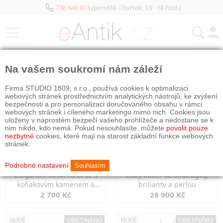
736 646 913
(pondělí - čtvrtek, 13 - 18 hod.)
KATEGORIE
Na vašem soukromí nám záleží
NOVÉ
OBJEDNÁNO
NOVÉ
OBJEDNÁNO
Firma STUDIO 1809, s.r.o., používá cookies k optimalizaci
webových stránek prostřednictvím analytických nástrojů, ke zvýšení
bezpečnosti a pro personalizaci doručovaného obsahu v rámci
webových stránek i cíleného marketingu mimo nich. Cookies jsou
uloženy v naprostém bezpečí vašeho prohlížeče a nedostane se k
nim nikdo, kdo nemá. Pokud nesouhlasíte, můžete
povolit pouze
nezbytné
cookies, které mají na starost základní funkce webových
stránek.
Podrobné nastavení
Souhlasím
Elegantní stříbrná brož s
Zlatý kolier se smaragdy,
koňakovým kamenem a
brilianty a perlou
markazity
2 700 Kč
28 900 Kč
NOVÉ
OBJEDNÁNO
NOVÉ
OBJEDNÁNO