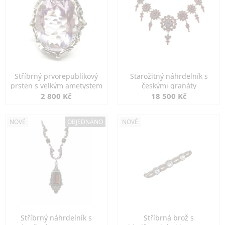
Stříbrný prvorepublikový
Starožitný náhrdelník s
prsten s velkým ametystem
českými granáty
2 800 Kč
18 500 Kč
NOVÉ
OBJEDNÁNO
NOVÉ
Stříbrný náhrdelník s
Stříbrná brož s