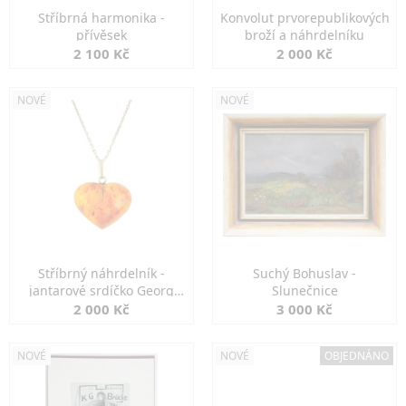
Stříbrná harmonika -
Konvolut prvorepublikových
přívěsek
broží a náhrdelníku
2 100 Kč
2 000 Kč
NOVÉ
NOVÉ
Stříbrný náhrdelník -
Suchý Bohuslav -
jantarové srdíčko Georg
Slunečnice
Kramer
2 000 Kč
3 000 Kč
NOVÉ
NOVÉ
OBJEDNÁNO