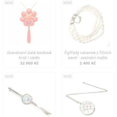
NOVÉ
NOVÉ
Grandiozní zlatá korálová
Čtyřřadý náramek z říčních
brož / závěs
perel - zapínání mašle
32 000 Kč
2 400 Kč
NOVÉ
NOVÉ