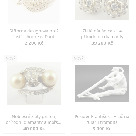
Stříbrná designová brož
Zlaté náušnice s 14
"list" - Andreas Daub
přírodními diamanty
2 200 Kč
39 200 Kč
NOVÉ
NOVÉ
Noblesní zlatý prsten,
Pexider František - Hráč na
přírodní diamanty a mořské
fujaru trombita
perly
40 000 Kč
3 000 Kč