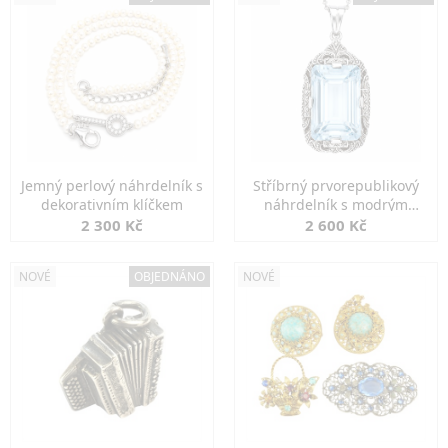
Jemný perlový náhrdelník s
Stříbrný prvorepublikový
dekorativním klíčkem
náhrdelník s modrým
spinelem
2 300 Kč
2 600 Kč
NOVÉ
OBJEDNÁNO
NOVÉ