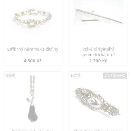
Stříbrný náramek s citríny
Velká oiriginální
geometrická brož
4 500 Kč
2 300 Kč
NOVÉ
NOVÉ
OBJEDNÁNO