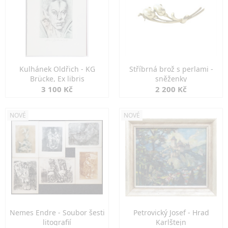
Kulhánek Oldřich - KG
Stříbrná brož s perlami -
Brücke, Ex libris
sněženky
3 100 Kč
2 200 Kč
NOVÉ
NOVÉ
Nemes Endre - Soubor šesti
Petrovický Josef - Hrad
litografií
Karlštejn