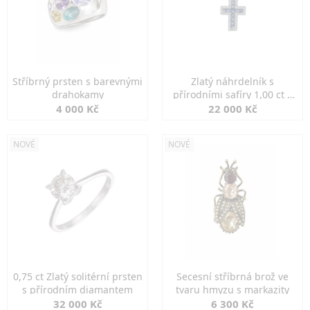
Stříbrný prsten s barevnými
Zlatý náhrdelník s
drahokamy
přírodními safíry 1,00 ct a
diamanty
4 000 Kč
22 000 Kč
NOVÉ
NOVÉ
0,75 ct Zlatý solitérní prsten
Secesní stříbrná brož ve
s přírodním diamantem
tvaru hmyzu s markazity
32 000 Kč
6 300 Kč