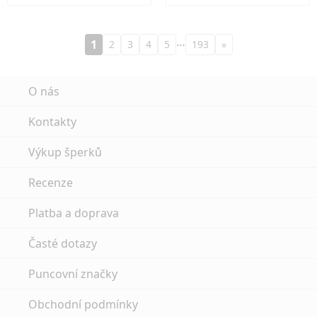
…
1
2
3
4
5
193
»
O nás
Kontakty
Výkup šperků
Recenze
Platba a doprava
Časté dotazy
Puncovní značky
Obchodní podmínky