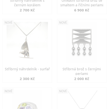
Stříbrný náhrdelník s
Unikátní stříbrná brož se
černým korálem
smaltem a říčními perlami
2 700 Kč
6 900 Kč
NOVÉ
NOVÉ
Stříbrný náhrdelník - surfař
Stříbrná brož s černými
perlami
2 300 Kč
2 000 Kč
NOVÉ
NOVÉ