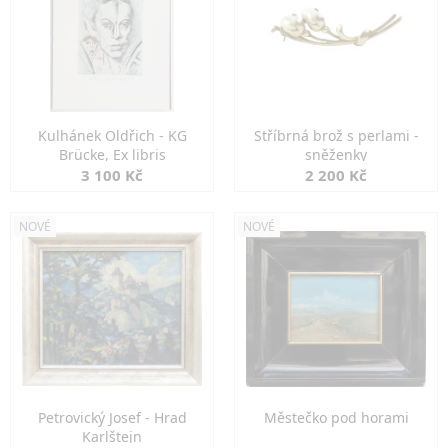
Kulhánek Oldřich - KG
Stříbrná brož s perlami -
Brücke, Ex libris
sněženky
3 100 Kč
2 200 Kč
NOVÉ
NOVÉ
Petrovický Josef - Hrad
Městečko pod horami
Karlštejn