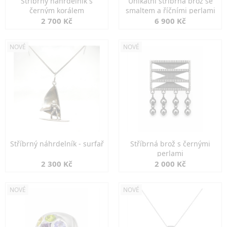
Stříbrný náhrdelník s
Unikátní stříbrná brož se
černým korálem
smaltem a říčními perlami
2 700 Kč
6 900 Kč
NOVÉ
NOVÉ
Stříbrný náhrdelník - surfař
Stříbrná brož s černými
perlami
2 300 Kč
2 000 Kč
NOVÉ
NOVÉ