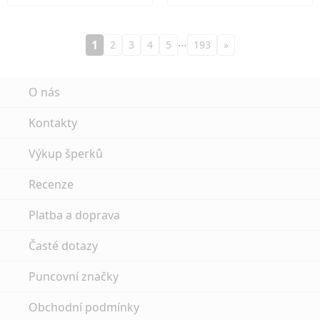
…
1
2
3
4
5
193
»
O nás
Kontakty
Výkup šperků
Recenze
Platba a doprava
Časté dotazy
Puncovní značky
Obchodní podmínky