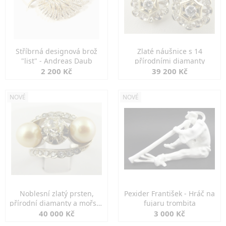
Stříbrná designová brož
Zlaté náušnice s 14
"list" - Andreas Daub
přírodními diamanty
2 200 Kč
39 200 Kč
NOVÉ
NOVÉ
Noblesní zlatý prsten,
Pexider František - Hráč na
přírodní diamanty a mořské
fujaru trombita
perly
40 000 Kč
3 000 Kč