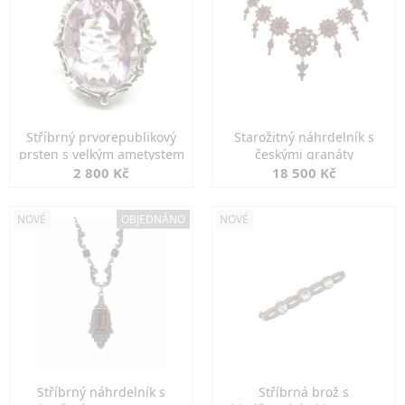
Stříbrný prvorepublikový
Starožitný náhrdelník s
prsten s velkým ametystem
českými granáty
2 800 Kč
18 500 Kč
NOVÉ
OBJEDNÁNO
NOVÉ
Stříbrný náhrdelník s
Stříbrná brož s