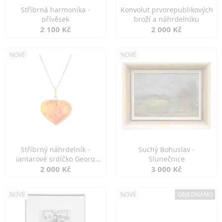
Stříbrná harmonika -
Konvolut prvorepublikových
přívěsek
broží a náhrdelníku
2 100 Kč
2 000 Kč
NOVÉ
NOVÉ
Stříbrný náhrdelník -
Suchý Bohuslav -
jantarové srdíčko Georg
Slunečnice
Kramer
2 000 Kč
3 000 Kč
NOVÉ
NOVÉ
OBJEDNÁNO