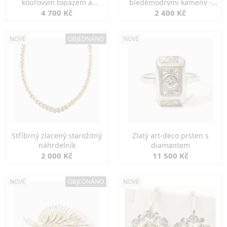
kouřovým topazem a
bleděmodrými kameny -
markazity
jemná elegance
4 700 Kč
2 400 Kč
NOVÉ
OBJEDNÁNO
NOVÉ
Stříbrný zlacený starožitný
Zlatý art-deco prsten s
náhrdelník
diamantem
2 000 Kč
11 500 Kč
NOVÉ
OBJEDNÁNO
NOVÉ