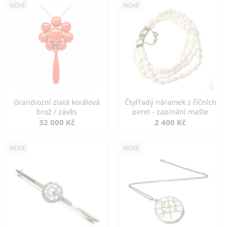
NOVÉ
NOVÉ
Grandiozní zlatá korálová
Čtyřřadý náramek z říčních
brož / závěs
perel - zapínání mašle
32 000 Kč
2 400 Kč
NOVÉ
NOVÉ