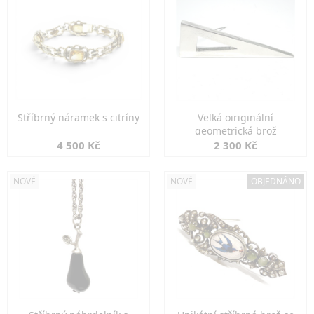
Stříbrný náramek s citríny
Velká oiriginální
geometrická brož
4 500 Kč
2 300 Kč
NOVÉ
NOVÉ
OBJEDNÁNO