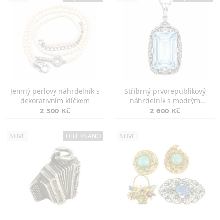
Jemný perlový náhrdelník s
Stříbrný prvorepublikový
dekorativním klíčkem
náhrdelník s modrým
spinelem
2 300 Kč
2 600 Kč
NOVÉ
OBJEDNÁNO
NOVÉ