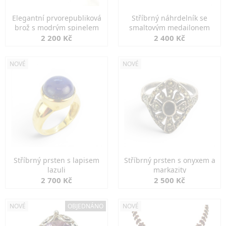
Elegantní prvorepubliková
Stříbrný náhrdelník se
brož s modrým spinelem
smaltovým medailonem
2 200 Kč
2 400 Kč
NOVÉ
NOVÉ
Stříbrný prsten s lapisem
Stříbrný prsten s onyxem a
lazuli
markazity
2 700 Kč
2 500 Kč
NOVÉ
OBJEDNÁNO
NOVÉ