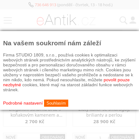
736 646 913
(pondělí - čtvrtek, 13 - 18 hod.)
KATEGORIE
Na vašem soukromí nám záleží
NOVÉ
NOVÉ
Firma STUDIO 1809, s.r.o., používá cookies k optimalizaci
webových stránek prostřednictvím analytických nástrojů, ke zvýšení
bezpečnosti a pro personalizaci doručovaného obsahu v rámci
webových stránek i cíleného marketingu mimo nich. Cookies jsou
uloženy v naprostém bezpečí vašeho prohlížeče a nedostane se k
nim nikdo, kdo nemá. Pokud nesouhlasíte, můžete
povolit pouze
nezbytné
cookies, které mají na starost základní funkce webových
stránek.
Podrobné nastavení
Souhlasím
Elegantní stříbrná brož s
Zlatý kolier se smaragdy,
koňakovým kamenem a
brilianty a perlou
markazity
2 700 Kč
28 900 Kč
NOVÉ
OBJEDNÁNO
NOVÉ
OBJEDNÁNO