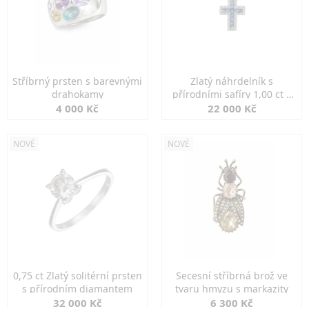
Stříbrný prsten s barevnými
Zlatý náhrdelník s
drahokamy
přírodními safíry 1,00 ct a
diamanty
4 000 Kč
22 000 Kč
NOVÉ
NOVÉ
0,75 ct Zlatý solitérní prsten
Secesní stříbrná brož ve
s přírodním diamantem
tvaru hmyzu s markazity
32 000 Kč
6 300 Kč