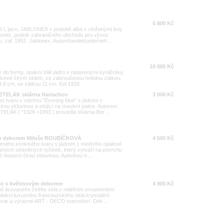
5 800 Kč
jaco, JABLONEX v podobě alba s vloženými listy
lonex, podnik zahraničního obchodu pro vývoz
, zal. 1952. Jablonex, Ausenhandelsunterneh ...
10 000 Kč
 do formy, opakní bílé jádro s natavenými kysličníky,
tvené čirým sklem, se zabroušenou hnědou zátkou.
8 cm, se zátkou 11 cm. Kol 1928.
METELÁK sklárna Harrachov
3 000 Kč
o tvaru v odstínu "Evening blue" s jádrem z
rou sklovinou a stojící na masivní patce. Autorem
TELÁK ( *1928 +1993 ) provedla sklárna Bor ...
ým dekorem Miluše ROUBÍČKOVÁ
4 500 Kč
řeného kónického tvaru s jádrem z modrého opálové
ných skleněných tyčinek, který vytváří na povrchu
 masivní čirou sklovinou. Autorkou n ...
lo s květinovým dekorem
4 900 Kč
ě lisovaného čirého skla s reliéfním ornamentem
dukci luxusního francouzského skla krystalérií
tvar a výrazné ART - DECO tvarosloví. Dek ...