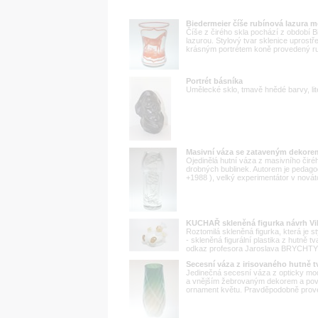
Biedermeier číše rubínová lazura 
Číše z čirého skla pochází z období 
lazurou. Stylový tvar sklenice upros
krásným portrétem koně provedený rub
Portrét básníka
Umělecké sklo, tmavě hnědé barvy, lit
Masivní váza se zataveným dekor
Ojedinělá hutní váza z masivního čir
drobných bublinek. Autorem je pedago
+1988 ), velký experimentátor v nová
KUCHAŘ skleněná figurka návrh V
Roztomilá skleněná figurka, která je 
- skleněná figurální plastika z hutně 
odkaz profesora Jaroslava BRYCHTY (
Secesní váza z irisovaného hutně 
Jedinečná secesní váza z opticky mod
a vnějším žebrovaným dekorem a povr
ornament květu. Pravděpodobně prove