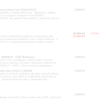
rkovny firmy Curt SCHLEVOGT
3 900 Kč
roušeného a matovaného skla - Madonna s malým
CO ze souboru luxusního skla INGRID
EVOGT. Na spodní části soklíku z opakního skla se
20 000 Kč
SLEVA
azených mačkaných nožkách s natavenými pěti
15 000 Kč
eným natavenou čepičkou, vše z modré skloviny. V
 27,8 cm. Emailová polychromní malba v orient ...
 K. WÜNSCH - ÚUŘ Škrdlovice
3 900 Kč
evných váz v kombinaci s čirým sklem a hutním
ovou a zelenou ( Oceanit ) sklovinou. Autorem je
ÜNSCH ( *1932 ). Jeho tvorba je zastoupena ...
ídané vázy 13153 V. URBAN
3 200 Kč
ešlý ze sériově vyráběné, ale dnes vzácně vídané
53 návrh z roku 1963 od sklářského výtvarníka a
. Výrazně barevná váza z masivního liso ...
3 000 Kč
, design prof.Arthur Plewa, kolem roku 1935, výška 24