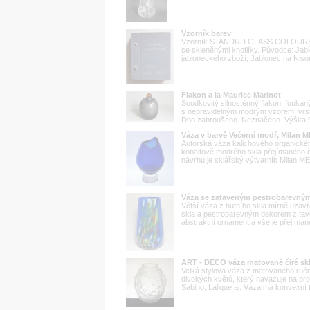
Vzorník barev
Vzorník STANDRD GLASS COLOURS I, 
se skleněnými knoflíky. Původce: Jab
jabloneckého zboží, Jablonec na Nisou
Flakon a la Maurice Marinot
Soudkovitý silnostěnný flakon, foukaný
s nepravidelným modrým vzorem, vrs
Dno zabroušeno. Neznačeno. Výška 9,
Váza v barvě Večerní modř, Milan 
Autorská váza kalichového organickéh
kobaltově modrého skla přejímaného či
návrhu je sklářský výtvarník Milan ME
Váza se zataveným pestrobarevn
Větší váza z hutního skla mírně uzav
skla a pestrobarevným dekorem z tave
abstraktní ornament a vše je přejímané
ART - DECO váza matované čiré sk
Velká stylová váza z matovaného ručn
divokých květů, který navazuje na pro
Sabino, Lalique aj. Váza má konvexní 