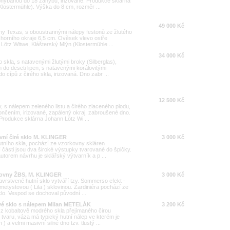
ohýbanou do 18 záhybů, irizované. Produkce sklárna
lostermühle). Výška do 8 cm, rozměr ...
49 000 Kč
kny Texas, s oboustrannými nálepy festonů ze žlutého
 horního okraje 6,5 cm. Ověsek vlevo ostře
ötz Witwe, Klášterský Mlýn (Klostermühle ...
34 000 Kč
o skla, s natavenými žlutými broky (Silberglas),
do deseti lipen, s natavenými korálovitými
cípů z čirého skla, irizovaná. Dno zabr ...
12 500 Kč
, s nálepem zeleného listu a čirého zlaceného plodu,
nčením, irizované, zapálený okraj, zabroušené dno.
Produkce sklárna Johann Lötz Wi ...
vní čiré sklo M. KLINGER
3 000 Kč
tního skla, pochází ze vzorkovny skláren
části jsou dva široké výstupky tvarované do špičky.
autorem návrhu je sklářský výtvarník a p ...
rkovny ŽBS, M. KLINGER
3 000 Kč
avrstvené hutní sklo vytváří tzv. Sommerso efekt -
ametystovou ( Lila ) sklovinou. Žardiniéra pochází ze
o. Vespod se dochoval původní ...
ové sklo s nálepem Milan METELÁK
3 200 Kč
 z kobaltově modrého skla přejímaného čirou
 tvaru, váza má typický hutní nálep ve kterém je
) a velmi masivní silné dno tzv. tlustý ...