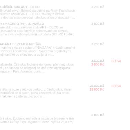
a křišťál. sklo ART - DECO
3 200 Kč
tě broušených flakonů na cenné parfémy. Kombinace
koru z období ART - DECO, flakony z čirého
 s dochovanou původní nálepkou a rozprašovacím ...
udolf SCHRÖTER , J. INWALD
3 000 Kč
vané sklo - souprava ve stylu ART - DECO ze
lisovaného skla, které je dekorované po obvodu
návrhu sklářského výtvarníka Rudolfa SCHRÖTERA (
NIAGARA Fr. ZEMEK Mstišov
3 200 Kč
o hutního skla ze souboru "NIAGARA" krásně barevné
ombinaci s kobaltovou modří. Souprava organických
ejímané čirou sklovinou a ovíjená m ...
4 500 Kč
SLEVA
lbarella. Čiré sklo foukané do formy, přehnutý okraj
3 800 Kč
i, se stopou po odlepení na dně (tzv. Abrissglas).
ápisem Pulv. Aurantio. cortic ...
28 000 Kč
SLEVA
o těla na noze s těžkou patkou, z čirého skla. Horní
18 000 Kč
 zabroušen do 8 ploch, noha kanelovaná. Na hrdle
fialově na žluté lazuře, pod n ...
3 000 Kč
Čiré sklo. Zdobeno na hrdle a na zátce brusem, v těle
vem a kvítky. Styl Dagobert Peche. Výška 25,8 cm,