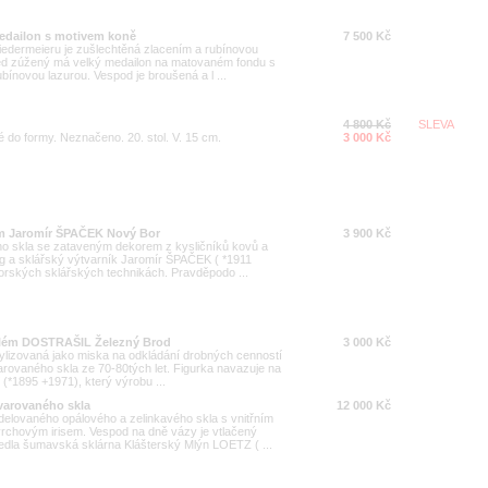
medailon s motivem koně
7 500 Kč
Biedermeieru je zušlechtěná zlacením a rubínovou
třed zúžený má velký medailon na matovaném fondu s
ínovou lazurou. Vespod je broušená a l ...
4 800 Kč
SLEVA
é do formy. Neznačeno. 20. stol. V. 15 cm.
3 000 Kč
em Jaromír ŠPAČEK Nový Bor
3 900 Kč
ého skla se zataveným dekorem z kysličníků kovů a
g a sklářský výtvarník Jaromír ŠPAČEK ( *1911
torských sklářských technikách. Pravděpodo ...
ilém DOSTRAŠIL Železný Brod
3 000 Kč
stylizovaná jako miska na odkládání drobných cenností
tvarovaného skla ze 70-80tých let. Figurka navazuje na
*1895 +1971), který výrobu ...
tvarovaného skla
12 000 Kč
elovaného opálového a zelinkavého skla s vnitřním
chovým irisem. Vespod na dně vázy je vtlačený
dla šumavská sklárna Klášterský Mlýn LOETZ ( ...