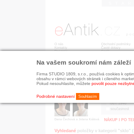
STA
O nás
Obchodní podmínky
Kontakty
Časté dotazy
Recenze
Ceník
Na vašem soukromí nám záleží
Jsme prověřená firma
RYCHLÉ HLEDÁN
V oboru působíme 22 let!
Firma STUDIO 1809, s.r.o., používá cookies k optim
Zákazníci u nás oceňují:
HISTORICKÉ O
obsahu v rámci webových stránek i cíleného marke
■ odborné zázemí
všechno
Pokud nesouhlasíte, můžete
povolit pouze nezbytn
■ bezpečné prostředí
před r. 1800
■ přátelskou atmosféru
19. stol.
Podrobné nastavení
Souhlasím
1890-1940
od r. 1940
současnost
Dana Čechová a Jolana Králová
NÁKUP I PO T
Vyhledané
položky v kategorii "sklo" 