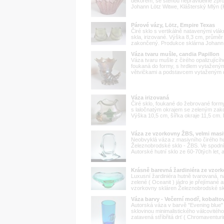
dekorem, se stěnou nepravidelně zpr
Johann Lötz Witwe, Klášterský Mlýn (K
Párové vázy, Lötz, Empire Texas
Čiré sklo s vertikálně natavenými vlá
skla, irizované. Výška 8,3 cm, průměr
zakončený. Produkce sklárna Johann L
Váza tvaru mušle, candia Papillon
Váza tvaru mušle z čirého opalizujícíh
foukaná do formy, s hrdlem vytaženým 
větvičkami a podstavcem vytaženým do 
Váza irizovaná
Čiré sklo, foukané do žebrované formy
s laločnatým okrajem se zeleným zako
Výška 10,5 cm, šířka okraje 11,5 cm. 
Váza ze vzorkovny ŽBS, velmi masi
Neobvyklá váza z masivního čirého hu
Železnobrodské sklo - ŽBS. Ve spodní 
Autorské hutní sklo ze 60-70tých let, 
Krásně barevná žardiniéra ze vzo
Luxusní žardiniéra hutně tvarovaná, n
zelené ( Oceanit ) jádro je přejímané 
vzorkovny skláren Železnobrodské skl
Váza barvy - Večerní modř, kobalt
Autorská váza v barvě "Evening blue"
sklovinou minimalistického válcovitého
zatavená stříbřitá drť ( Chromaventurin 