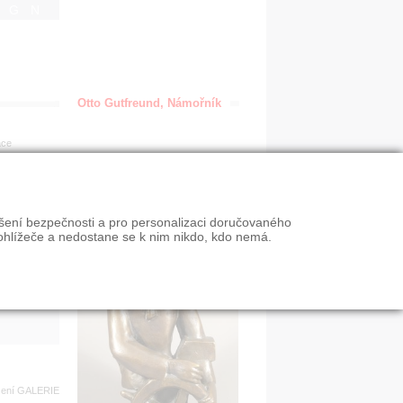
IGN
Otto Gutfreund, Námořník
ace
en
ýšení bezpečnosti a pro personalizaci doručovaného
VY
ohlížeče a nedostane se k nim nikdo, kdo nemá.
n slevy
zení
GALERIE