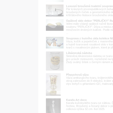
Luxusní broušená toaletní souprav
Pár krásných prvorepublikových boha
broušených čoček a geometrického de
křišťálového hluboce broušeného skla
Opálové sklo dekor "PERLIČKY" R
Velmi málo vídané opálové ručně liso
souboru "PERLIČKY". Dóza a miska z 
množstvím drobných kuliček. Podle 
...
Souprava z hutního skla kolekce 
Váza, košík a popelníček z masivníh
a hutně tvarované rosaliové sklo v k
tvarů s rosalinovým jádrem, které je př
Lékárenská nádoba
Skleněná lékárenská nádoba ve tvaru a
pro uzávěr motouzem, roztočené na tyč
Žlutý oválný štítek s černým rámem a n
Přepychová váza
Váza antikizujícího tvaru, kráterovitéh
okraj zabroušen do 8 oblouků, kráter
vlys bohyň s girlandami růží, malovaný 
Karafa Art deco
Karafa kuželovitého tvaru se zátkou. 
řezbou. Broušený a řezaný dekor s pá
celková výška 32 cm. Kol 1925.