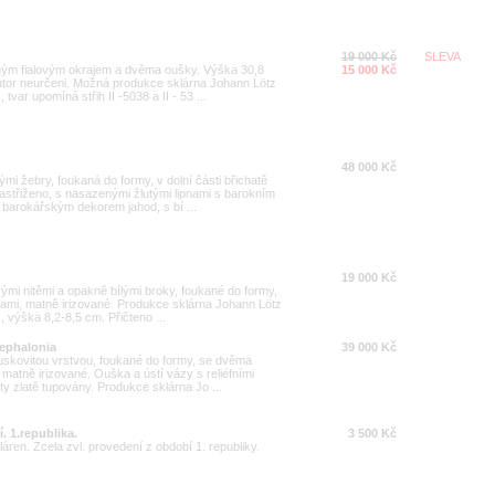
19 000 Kč
SLEVA
eným fialovým okrajem a dvěma oušky. Výška 30,8
15 000 Kč
utor neurčeni. Možná produkce sklárna Johann Lötz
tvar upomíná střih II -5038 a II - 53 ...
48 000 Kč
mi žebry, foukaná do formy, v dolní části břichatě
zastřiženo, s nasazenými žlutými lipnami s barokním
barokářským dekorem jahod, s bí ...
19 000 Kč
ovými nitěmi a opakně bílými broky, foukané do formy,
nami, matně irizované. Produkce sklárna Johann Lötz
 výška 8,2-8,5 cm. Přičteno ...
Cephalonia
39 000 Kč
ruskovitou vrstvou, foukané do formy, se dvěma
matně irizované. Ouška a ústí vázy s reliéfními
ty zlatě tupovány. Produkce sklárna Jo ...
. 1.republika.
3 500 Kč
áren. Zcela zvl. provedení z období 1. republiky.