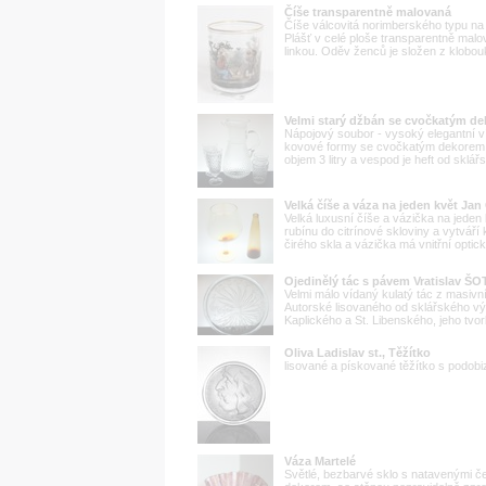
Číše transparentně malovaná
Číše válcovitá norimberského typu na 
Plášť v celé ploše transparentně mal
linkou. Oděv ženců je složen z klobouk
Velmi starý džbán se cvočkatým de
Nápojový soubor - vysoký elegantní ví
kovové formy se cvočkatým dekorem
objem 3 litry a vespod je heft od sklář
Velká číše a váza na jeden květ 
Velká luxusní číše a vázička na jeden
rubínu do citrínové skloviny a vytváří
čirého skla a vázička má vnitřní optick
Ojedinělý tác s pávem Vratislav Š
Velmi málo vídaný kulatý tác z masivn
Autorské lisovaného od sklářského vý
Kaplického a St. Libenského, jeho tvor
Oliva Ladislav st., Těžítko
lisované a pískované těžítko s podobi
Váza Martelé
Světlé, bezbarvé sklo s natavenými če