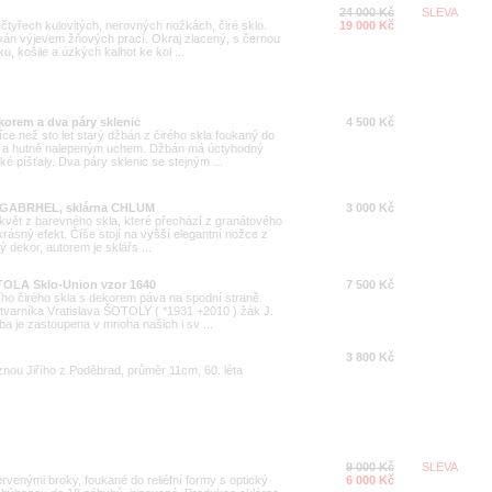
24 000 Kč
SLEVA
čtyřech kulovitých, nerovných nožkách, čiré sklo.
19 000 Kč
ován výjevem žňových prací. Okraj zlacený, s černou
u, košile a úzkých kalhot ke kol ...
korem a dva páry sklenic
4 500 Kč
ce než sto let starý džbán z čirého skla foukaný do
 a hutně nalepeným uchem. Džbán má úctyhodný
ské píšťaly. Dva páry sklenic se stejným ...
Jan GABRHEL, sklárna CHLUM
3 000 Kč
 květ z barevného skla, které přechází z granátového
 krásný efekt. Číše stojí na vyšší elegantní nožce z
ý dekor, autorem je sklářs ...
OTOLA Sklo-Union vzor 1640
7 500 Kč
ího čirého skla s dekorem páva na spodní straně.
tvarníka Vratislava ŠOTOLY ( *1931 +2010 ) žák J.
ba je zastoupena v mnoha našich i sv ...
3 800 Kč
znou Jiřího z Poděbrad, průměr 11cm, 60. léta
9 000 Kč
SLEVA
rvenými broky, foukané do reliéfní formy s optický
6 000 Kč