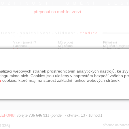
ROŽITNOSTI UMĚNÍ DES
přepnout na mobilní verzi
V čem jsme jiní?
Můj prodej
Přihlášení
Facebook
Můj nákup
Můj účet / Registr
Výkup šperků
Moje album
GDPR
/
AML
Jen poslední d
Í
alizaci webových stránek prostřednictvím analytických nástrojů, ke zv
BDOBÍ
STÁŘÍ NABÍDKY
ŘAZENÍ
SLE
tingu mimo nich. Cookies jsou uloženy v naprostém bezpečí vašeho pr
všechno
nejnovější napřed
je
é
cookies, které mají na starost základní funkce webových stránek.
jen poslední den
podle cen sestupně
jen poslední týden
jen poslední měsíc
ELEFONU:
volejte
736 646 913
(pondělí - čtvrtek, 13 - 18 hod.)
(1336)
přechod na zobra