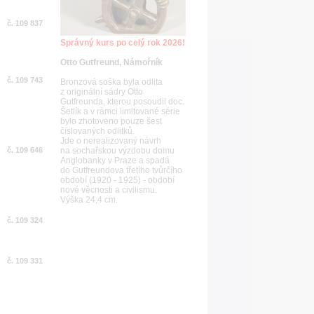
č. 109 837
Správný kurs po celý rok 2026!
Otto Gutfreund, Námořník
č. 109 743
Bronzová soška byla odlita
z originální sádry Otto
Gutfreunda, kterou posoudil doc.
Šetlík a v rámci limitované série
bylo zhotoveno pouze šest
číslovaných odlitků.
Jde o nerealizovaný návrh
č. 109 646
na sochařskou výzdobu domu
Anglobanky v Praze a spadá
do Gutfreundova třetího tvůrčího
období (1920 - 1925) - období
nové věcnosti a civilismu.
Výška 24,4 cm.
č. 109 324
č. 109 331