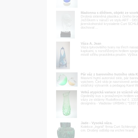
Madonna s dítětem, objekt ze vzo
Drobná skleněná plastika z čirého b
Ježíškem v náručí ve stylu ART - DE
jizerskohorské krystalerie Curt SCHL
dochoval ...
Váza A. Jean
Váza tykvovitého tvaru na třech nas
kapkami, s rozstřiženým hrdlem spoj
místě střihu prasklinka pnutím. Výška
Pár váz z barevného hutního skla
Masivní hutní autorské sklo, pár bar
vpichem. Čiré sklo je navrstvené ambr
sklářský výtvarník a pedagog Karel W
Velká atypická variace ze vzácně v
Ojedinělý kus s protaženým hrdlem vz
vázy ze sklárny Rudolfova huť č. 131
designéra - Vladislav URBAN ( *1937 )
Jade - Vysoká váza.
Kolekce „Ingrid“ firma Curt Schlevogt
cm. Drobný odštěp na vrchní hraně.