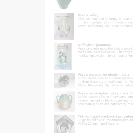
Váza s oušky
Čiré sklo, foukané do formy, s natav
cm, horní průměr 22 cm. Výrobce a a
Witwe, Klášterský Mlýn (Klostermühle), 
Obří váza s jahodami
Váza ze světle modrého skla, s optický
rozšířená, na nízké patce, ústí vázy 
mačkaným okrajem, tělo s nataveným 
Váza s tvarovaným okrajem, Lötz
Světle fialové sklo se svislými opalin
se třemi lipnami a promáčknutými stě
Witwe, Klášterský Mlýn (Klostermühle),
Váza s rozeklanými oušky, Loetz, 
Světlé, bezbarvé sklo s navalenou st
natavenými oušky třikrát rozeklanými, 
palmetami jsou zeleně patinovány, mís
Těžítko - zcela neobvyklé provedení
Originální těžítko z Poděbradských skl
Výška 10 cm, nepoškozeno.