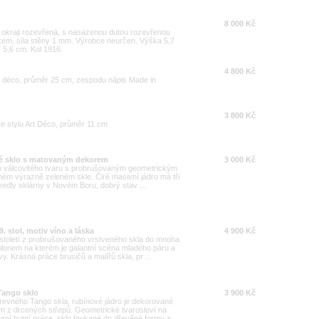
8 000 Kč
 okraji rozevřená, s nasazenou dutou rozevřenou
kem, síla stěny 1 mm. Výrobce neurčen. Výška 5,7
 5,6 cm. Kol 1916.
4 800 Kč
t déco, průměr 25 cm, zespodu nápis Made in
3 800 Kč
e stylu Art Déco, průměr 11 cm
né sklo s matovaným dekorem
3 000 Kč
ho válcovitého tvaru s probrušovaným geometrickým
ném výrazně zeleném skle. Čiré masivní jádro má tři
dly sklárny v Novém Boru, dobrý stav ...
 stol, motiv víno a láska
4 900 Kč
 století z probrušovaného vrstveného skla do mnoha
onem na kterém je galantní scéna mladého páru a
 Krásná práce brusičů a malířů skla, pr ...
Tango sklo
3 900 Kč
revného Tango skla, rubínové jádro je dekorované
 z drcených střepů. Geometrické tvarosloví na
í hutní práce, sklo foukané do dřevěné formy z ...