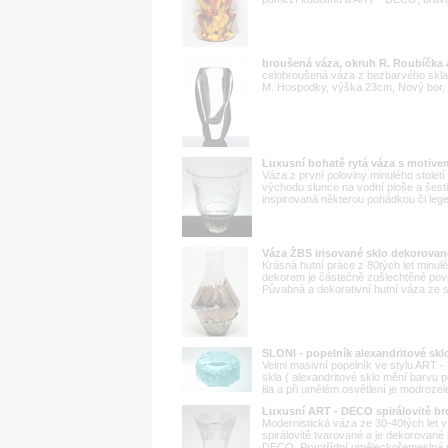
broušená váza, okruh R. Roubíčka
celobroušená váza z bezbarvého skla
M. Hospodky, výška 23cm, Nový bor, o
Luxusní bohatě rytá váza s motive
Váza z první poloviny minulého století 
východu slunce na vodní ploše a šest
inspirovaná některou pohádkou či legen
Váza ŽBS irisované sklo dekorovan
Krásná hutní práce z 80tých let minul
dekorem je částečně zušlechtěné povr
Půvabná a dekorativní hutní váza ze s
SLONI - popelník alexandritové skl
Velmi masivní popelník ve stylu ART
skla ( alexandritové sklo mění barvu 
lila a při umělém osvětlení je modrozele
Luxusní ART - DECO spirálovitě 
Modernistická váza ze 30-40tých let 
spirálovitě tvarované a je dekorovan
DECO. Prvotřídní uměleckořemeslná p