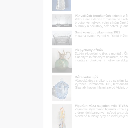
Pár velkých broušených sklenic z čir
Velmi staré sklenice z masivního čir
broušených olivek, velmi silným širo
bublinky a nečistoty, což potvrzuje auten
Smrčková Ludvika - mísa 1929
mísa na ovoce, vyrobil A. Rückl, Nižb
Přepychový džbán
Džbán elipsoidního těla, s montáží. Č
zlaceným květinovým dekorem, se za
montáž s rokokovými motivy, se sklop
Dóza kubizující
Válcovitá dóza s víkem, se svislými ku
Výrobce Heřmanova Huť (Hermannshütte
Glasfabrikation, hlavní závod Vídeň,
Figurální váza na jeden květ "RYBA
Zajímavě stylizovaná figurální váza z
z drcených barevných střepů tzv.broko
otevřené hubičky ryby se vloží jen jedn