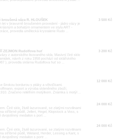
tě broušená váza R. HLOUŠEK
3 500 Kč
 let v bravurně broušeném provedení - jádro vázy je
é krásným a bohatým ornamentem ve stylu ART -
áce, provedla umělecká krystalerie Rudo ...
Jiří ZEJMON Rudolfova huť
3 200 Kč
ázy z autorského lisovaného skla. Masivní čiré sklo
midek, návrh z roku 1958 pochází od sklářského
87 ), provedla sklárna Rudolfova huť so ...
12 000 Kč
se širokou bordurou s ptáky a větvičkami.
offmann, export a výroba skleněného zboží,
 1910. Značeno reliéfním motýlkem. Známka s motýl ...
24 000 Kč
m. Čiré sklo, žlutě lazurované, se zlatými rozvilinami
a stříbrné půdě, Jellert, Hegel, Klopstock a Voss, s
dvojstěnný medailon s port ...
24 000 Kč
m. Čiré sklo, žlutě lazurované, se zlatými rozvilinami
a stříbrné půdě, Wieland, Herder, Lessing a Kant, s
dvojstěnný medailon s portr ...