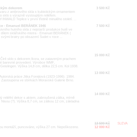
ickým dekorem
3 500 Kč
 tvaru z ambrového skla s kubistickým ornamentem
ho sklo s výrazně vystouplým reliéfem.
INWALD Teplice v první třetině minulého století. ...
vice - Emanuel BERÁNEK 1946
7 500 Kč
ivního hutního skla z nejstarší produkce hutě ve
e dílem sklářského mistra - Emanuel BERÁNEK (
e svými bratry po obsazení Sudet v roce ...
15 000 Kč
í. Čiré sklo s dekorem Ikora, se zataveným prachem
lé barevné provedení. Výrobce WMF,
Geislingen. Výška 14,8 cm, délka 22,5 cm. Kol 1938.
13 000 Kč
 Autorská práce Jitka Forejtová (1923-1996). 1984.
. Zastoupena ve sbírkách Moravské Galerie Brno.
14 000 Kč
itý reliéfní dekor s aktem, zabroušená zátka, mírně
. Nisou (?). Výška 8,7 cm, se zátkou 12 cm, základna
13 500 Kč
SLEVA
rnou montáží, puncováno, výška 27 cm. Nepoškozeno.
12 000 Kč