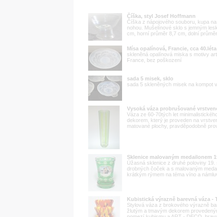
Číška, styl Josef Hoffmann
Číška z nápojového souboru, kupa na
nohou. Mušelínové sklo s jemným les
cm, horní průměr 8,7 cm, dolní průměr
Mísa opalínová, Francie, cca 40.léta
skleněná opalínová miska s motivy ar
France, bez poškození
sada 5 misek, sklo
sada 5 skleněných misek na kompot v
Vysoká váza probrušované vrstve
Váza ze 60-70tých let minimalistické
dekorem, který je proveden na vrstve
matované plochy, pravděpodobně prove
Sklenice malovaným medailonem 19.
Úžasná sklenice z druhé poloviny 19.
drobných čoček a s malovaným medail
krátkým rýmem na téma víno a námluvy.
Kubistická výrazně barevná váza - 
Stylová váza z brokového výrazně ba
žlutým a tmavým dekorem provedeným
pomezí kubismu a ART - DECO, bravurn