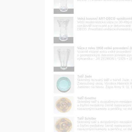
Velká luxusní ART-DECO spirálovi
Větší modernistická váza ze 30-40tých
spirálovitě tvarované a je dekorovan
DECO. Prvotřídní uměleckořemeslná pr
Váza z roku 1958 velké provedení 
Vzácně vídané extra velké provedení v
s geometrickým dekorem jemným pyra
výtvarníka - Jiří ZEJMON ( *1925 + 19
Talíř Jade
Skleněný lisovaný talíř v barvě Jade, 
Zabroušený okraj. Výrobce Heinrich H
Jablonec na Nisou. Zápis firmy 9. 11.
Talíř Goethe
Skleněný talíř s dvojstěnným medalione
a čtyřmi medailony černě malovanými n
nasazenými kameny a perličky, ve dvě 
Talíř Schiller
Skleněný talíř s dvojstěnným medalione
a čtyřmi medailony černě malovanými n
nasazenými kameny a perličky, ve dvě 