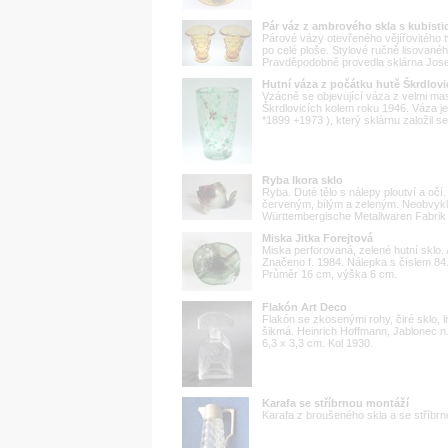
Pár váz z ambrového skla s kubist
Párové vázy otevřeného vějířovitého
po celé ploše. Stylové ručně lisované
Pravděpodobně provedla sklárna Josef 
Hutní váza z počátku hutě Škrdlo
Vzácně se objevující váza z velmi mas
Škrdlovicích kolem roku 1946. Váza j
*1899 +1973 ), který sklárnu založil s
Ryba Ikora sklo
Ryba. Duté tělo s nálepy ploutví a oč
červeným, bílým a zeleným. Neobvyk
Württembergische Metallwaren Fabrik 
Miska Jitka Forejtová
Miska perforovaná, zelené hutní sklo.
Značeno f. 1984. Nálepka s číslem 84
Průměr 16 cm, výška 6 cm.
Flakón Art Deco
Flakón se zkosenými rohy, čiré sklo, l
šikmá. Heinrich Hoffmann, Jablonec n
6,3 x 3,3 cm. Kol 1930.
Karafa se stříbrnou montáží
Karafa z broušeného skla a se stříb