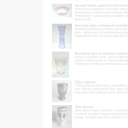
Secesní miska opálové hutně tvarov
Překrásná organicky tvarovaná miska
lemováním a zajímavě provedenou flor
"Pomněnky" vypalovaným smaltem. Spo
drobná ouš ...
Honosná váza z kobaltově modréh
Bohatě broušená prvotřídní velká váz
jádru. Velmi precizně probrušovaný g
zakončené hrdlo do tvaru královské k
Broušená váza se zlacenou rytinou 
Rytiny s motivem vína - čiré bohatě d
spodní části brusem a v horní polovi
otřeleným). Rytina je velmi jemná a z
Číše s vlysem
Těžká číše na duté noze, silnostěnné 
vlys. Ploché zabroušené dno, lehce uš
tvar připomíná sklárnu Loetz, střih III-
Číše secesní
Silnostěnná kupa, čiré sklo, vrstvené 
vrstvené emailem. Kupa probrušovaná, 
okraje. Výrobce neurčen. Výška 17,5 c