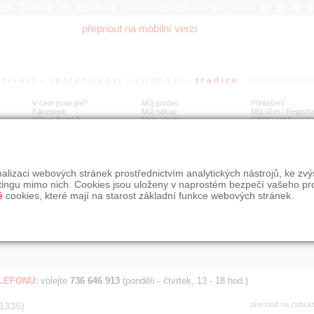
ROŽITNOSTI UMĚNÍ DES
přepnout na mobilní verzi
V čem jsme jiní?
Můj prodej
Přihlášení
Facebook
Můj nákup
Můj účet / Registr
Výkup šperků
Moje album
GDPR
/
AML
Jen poslední d
Í
alizaci webových stránek prostřednictvím analytických nástrojů, ke zv
BDOBÍ
STÁŘÍ NABÍDKY
ŘAZENÍ
SLE
tingu mimo nich. Cookies jsou uloženy v naprostém bezpečí vašeho pr
všechno
nejnovější napřed
je
é
cookies, které mají na starost základní funkce webových stránek.
jen poslední den
podle cen sestupně
jen poslední týden
jen poslední měsíc
ELEFONU:
volejte
736 646 913
(pondělí - čtvrtek, 13 - 18 hod.)
(1336)
přechod na zobra