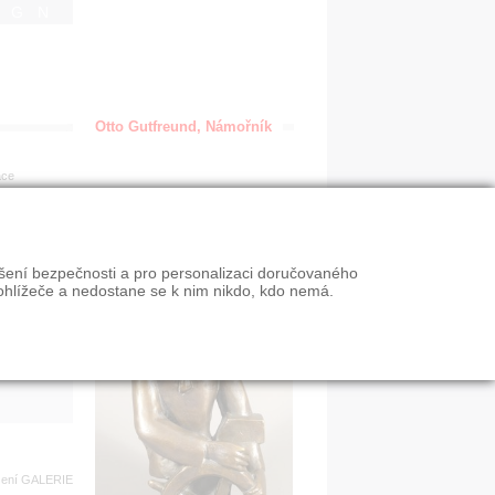
IGN
Otto Gutfreund, Námořník
ace
en
ýšení bezpečnosti a pro personalizaci doručovaného
VY
ohlížeče a nedostane se k nim nikdo, kdo nemá.
n slevy
zení
GALERIE