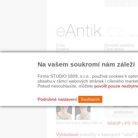
STA
O nás
Obchodní podmínky
Kontakty
Časté dotazy
Recenze
Ceník
Na vašem soukromí nám záleží
Jsme prověřená firma
RYCHLÉ HLEDÁN
V oboru působíme 22 let!
Firma STUDIO 1809, s.r.o., používá cookies k optim
Zákazníci u nás oceňují:
HISTORICKÉ O
obsahu v rámci webových stránek i cíleného marke
■ odborné zázemí
všechno
Pokud nesouhlasíte, můžete
povolit pouze nezbytn
■ bezpečné prostředí
před r. 1800
■ přátelskou atmosféru
19. stol.
Podrobné nastavení
Souhlasím
1890-1940
od r. 1940
současnost
Dana Čechová a Jolana Králová
NÁKUP I PO T
Vyhledané
položky v kategorii "sklo" 