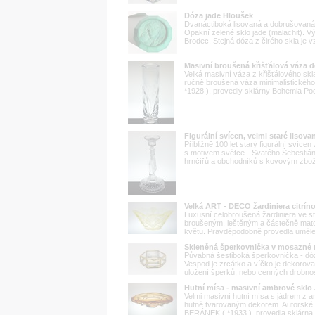
Dóza jade Hloušek
Dvanáctiboká lisovaná a dobrušovaná 
Opakní zelené sklo jade (malachit). 
Brodec. Stejná dóza z čirého skla je v
Masivní broušená křišťálová váz
Velká masivní váza z křišťálového sk
ručně broušená váza minimalistického
*1928 ), provedly sklárny Bohemia Po
Figurální svícen, velmi staré lisov
Přibližně 100 let starý figurální svíc
s motivem světce - Svatého Šebestiána,
hrnčířů a obchodníků s kovovým zbož
Velká ART - DECO žardiniera citrí
Luxusní celobroušená žardiniera ve s
broušeným, leštěným a částečně mato
květu. Pravděpodobně provedla umělec
Skleněná šperkovnička v mosazné m
Půvabná šestiboká šperkovnička - dóz
Vespod je zrcátko a víčko je dekorovan
uložení šperků, nebo cenných drobností
Hutní mísa - masivní ambrové skl
Velmi masivní hutní mísa s jádrem z a
hutně tvarovaným dekorem. Autorské h
BERÁNEK ( *1933 ), provedla sklárna 