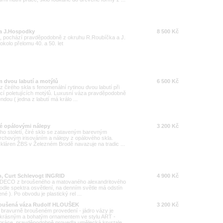
 a J.Hospodky
8 500 Kč
, pochází pravděpodobně z okruhu R.Roubíčka a J.
kolo přelomu 40. a 50. let
m dvou labutí a motýlů
6 500 Kč
z čirého skla s fenomenální rytinou dvou labutí při
icí poletujících motýlů. Luxusní váza pravděpodobně
dou ( jedna z labutí má králo ...
é opálovými nálepy
3 200 Kč
ého století, čiré sklo se zataveným barevným
chovým irisováním a nálepy z opálového skla.
kláren ŽBS v Železném Brodě navazuje na tradic ...
o, Curt Schlevogt INGRID
4 900 Kč
 - DECO z broušeného a matovaného alexandritového
podle spektra osvětlení, na denním světle má odstín
né ). Po obvodu je plastický rel ...
broušená váza Rudolf HLOUŠEK
3 200 Kč
v bravurně broušeném provedení - jádro vázy je
é krásným a bohatým ornamentem ve stylu ART -
ráce, pravděpodobně provedla umělecká krystale ...