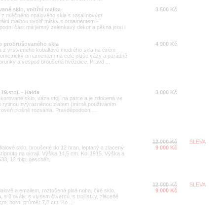
ané sklo, vnitřní malba
3 500 Kč
 z mléčného opálového skla s rosalínovým
ální malbou uvnitř misky s ornamentem -
dní část má jemný zelenkavý dekor a pěkná jsou i
o probrušovaného skla
4 900 Kč
a z vrstveného kobaltově modrého skla na čirém
eometrický ornamentem na celé ploše vázy a parádně
orunky a vespod broušená hvězdice. Pravd ...
19.stol. - Haida
3 000 Kč
ekorované sklo, váza stojí na patce a je zdobená ve
ně rytinou zvýrazněnou zlatem (mírně používáním
ároveň plošně rozsáhlá. Pravděpodobn ...
12 000 Kč
SLEVA
fialové sklo, broušené do 12 hran, leptaný a zlacený
9 000 Kč
típnuto na okraji. Výška 14,5 cm. Kol 1915. Výška a
533, 12 thlg. geschält.
12 000 Kč
SLEVA
fialově a emailem, roztočená plná noha, čiré sklo,
9 000 Kč
s 8 ovály, s vlysem čtverců, s trojlístky, zlacené
m, horní průměr 7,8 cm. Ko ...