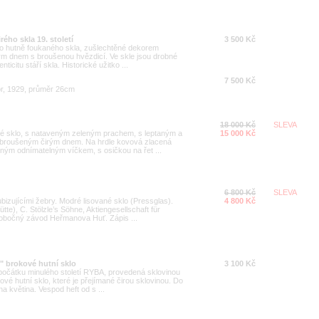
ého skla 19. století
3 500 Kč
ého hutně foukaného skla, zušlechtěné dekorem
kým dnem s broušenou hvězdicí. Ve skle jsou drobné
ticitu stáří skla. Historické užitko ...
7 500 Kč
or, 1929, průměr 26cm
18 000 Kč
SLEVA
iré sklo, s nataveným zeleným prachem, s leptaným a
15 000 Kč
broušeným čirým dnem. Na hrdle kovová zlacená
ným odnímatelným víčkem, s osičkou na řet ...
6 800 Kč
SLEVA
bizujícími žebry. Modré lisované sklo (Pressglas).
4 800 Kč
), C. Stölzle’s Söhne, Aktiengesellschaft für
 pobočný závod Heřmanova Huť. Zápis ...
" brokové hutní sklo
3 100 Kč
 počátku minulého století RYBA, provedená sklovinou
vé hutní sklo, které je přejímané čirou sklovinou. Do
a květina. Vespod heft od s ...