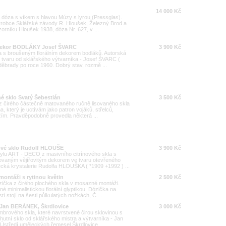
14 000 Kč
dóza s víkem s hlavou Múzy s lyrou (Pressglas).
Výrobce Sklářské závody R. Hloušek, Železný Brod a
zorníku Hloušek 1938, dóza Nr. 627, v ...
a dekor BODLÁKY Josef ŠVARC
3 900 Kč
la s broušeným florálním dekorem bodláků. Autorská
 tvaru od sklářského výtvarníka - Josef ŠVARC (
děbrady po roce 1960. Dobrý stav, rozmě ...
ané sklo Svatý Šebestián
3 500 Kč
en z čirého částečně matovaného ručně lisovaného skla
 který je uctívám jako patron vojáků, střelců,
ím. Pravděpodobně provedla některá ...
nové sklo Rudolf HLOUŠE
3 900 Kč
tylu ART - DECO z masivního citrínového skla s
vaným vějířovitým dekorem ve tvaru otevřeného
ká krystalerie Rudolfa HLOUŠKA ( *1909 +1992 ) ...
ontáži s rytinou květin
2 500 Kč
ička z čirého plochého skla v mosazné montáži.
é minimalistickou florální glyptikou. Dózička na
 stojí na šesti půlkulatých nožkách, Č ...
o Jan BERÁNEK, Škrdlovice
3 000 Kč
mbrového skla, které navrstvené čirou sklovinou s
utní sklo od sklářského mistra a výtvarníka - Jan
Ústředí uměleckých řemesel Škrdlovice ...