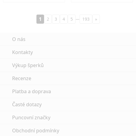
…
1
2
3
4
5
193
»
O nás
Kontakty
Výkup šperků
Recenze
Platba a doprava
Časté dotazy
Puncovní značky
Obchodní podmínky