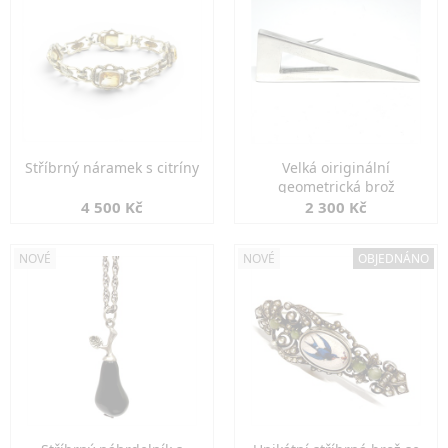
Stříbrný náramek s citríny
Velká oiriginální
geometrická brož
4 500 Kč
2 300 Kč
NOVÉ
NOVÉ
OBJEDNÁNO