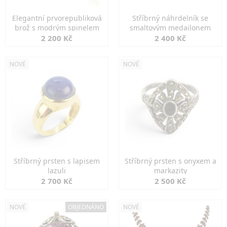
Elegantní prvorepubliková
Stříbrný náhrdelník se
brož s modrým spinelem
smaltovým medailonem
2 200 Kč
2 400 Kč
NOVÉ
NOVÉ
Stříbrný prsten s lapisem
Stříbrný prsten s onyxem a
lazuli
markazity
2 700 Kč
2 500 Kč
NOVÉ
OBJEDNÁNO
NOVÉ