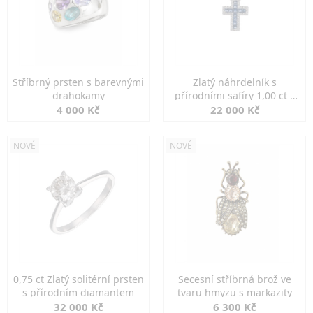
Stříbrný prsten s barevnými
Zlatý náhrdelník s
drahokamy
přírodními safíry 1,00 ct a
diamanty
4 000 Kč
22 000 Kč
NOVÉ
NOVÉ
0,75 ct Zlatý solitérní prsten
Secesní stříbrná brož ve
s přírodním diamantem
tvaru hmyzu s markazity
32 000 Kč
6 300 Kč