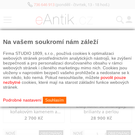
736 646 913
(pondělí - čtvrtek, 13 - 18 hod.)
KATEGORIE
Na vašem soukromí nám záleží
NOVÉ
OBJEDNÁNO
NOVÉ
OBJEDNÁNO
Firma STUDIO 1809, s.r.o., používá cookies k optimalizaci
webových stránek prostřednictvím analytických nástrojů, ke zvýšení
bezpečnosti a pro personalizaci doručovaného obsahu v rámci
webových stránek i cíleného marketingu mimo nich. Cookies jsou
uloženy v naprostém bezpečí vašeho prohlížeče a nedostane se k
nim nikdo, kdo nemá. Pokud nesouhlasíte, můžete
povolit pouze
nezbytné
cookies, které mají na starost základní funkce webových
stránek.
Podrobné nastavení
Souhlasím
Elegantní stříbrná brož s
Zlatý kolier se smaragdy,
koňakovým kamenem a
brilianty a perlou
markazity
2 700 Kč
28 900 Kč
NOVÉ
OBJEDNÁNO
NOVÉ
OBJEDNÁNO