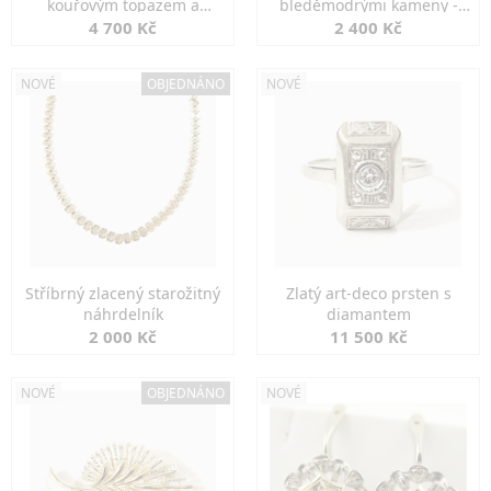
kouřovým topazem a
bleděmodrými kameny -
markazity
jemná elegance
4 700 Kč
2 400 Kč
NOVÉ
OBJEDNÁNO
NOVÉ
Stříbrný zlacený starožitný
Zlatý art-deco prsten s
náhrdelník
diamantem
2 000 Kč
11 500 Kč
NOVÉ
OBJEDNÁNO
NOVÉ