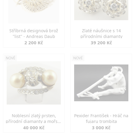
Stříbrná designová brož
Zlaté náušnice s 14
"list" - Andreas Daub
přírodními diamanty
2 200 Kč
39 200 Kč
NOVÉ
NOVÉ
Noblesní zlatý prsten,
Pexider František - Hráč na
přírodní diamanty a mořské
fujaru trombita
perly
40 000 Kč
3 000 Kč