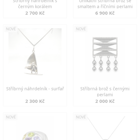
Stříbrný náhrdelník s
Unikátní stříbrná brož se
černým korálem
smaltem a říčními perlami
2 700 Kč
6 900 Kč
NOVÉ
NOVÉ
Stříbrný náhrdelník - surfař
Stříbrná brož s černými
perlami
2 300 Kč
2 000 Kč
NOVÉ
NOVÉ