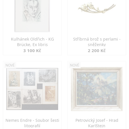
Kulhánek Oldřich - KG
Stříbrná brož s perlami -
Brücke, Ex libris
sněženky
3 100 Kč
2 200 Kč
NOVÉ
NOVÉ
Nemes Endre - Soubor šesti
Petrovický Josef - Hrad
litografií
Karlštejn