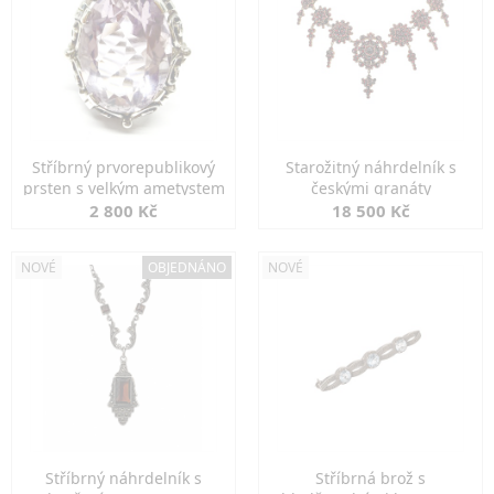
Stříbrný prvorepublikový
Starožitný náhrdelník s
prsten s velkým ametystem
českými granáty
2 800 Kč
18 500 Kč
NOVÉ
OBJEDNÁNO
NOVÉ
Stříbrný náhrdelník s
Stříbrná brož s