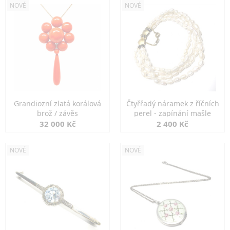
NOVÉ
NOVÉ
Grandiozní zlatá korálová
Čtyřřadý náramek z říčních
brož / závěs
perel - zapínání mašle
32 000 Kč
2 400 Kč
NOVÉ
NOVÉ