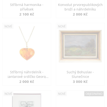
Stříbrná harmonika -
Konvolut prvorepublikových
přívěsek
broží a náhrdelníku
2 100 Kč
2 000 Kč
NOVÉ
NOVÉ
Stříbrný náhrdelník -
Suchý Bohuslav -
jantarové srdíčko Georg
Slunečnice
Kramer
2 000 Kč
3 000 Kč
NOVÉ
NOVÉ
OBJEDNÁNO