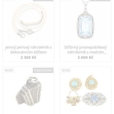
Jemný perlový náhrdelník s
Stříbrný prvorepublikový
dekorativním klíčkem
náhrdelník s modrým
spinelem
2 300 Kč
2 600 Kč
NOVÉ
OBJEDNÁNO
NOVÉ