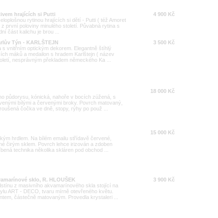
vem hrajících si Putti
4 900 Kč
oplošnou rytinou hrajících si dětí - Putti ( též Amoret
 z první poloviny minulého století. Půvabná rytina s
í část kalichu je brou ...
arlův Týn - KARLŠTEJN
3 500 Kč
 s vnitřním optickým dekorem. Elegantně štíhlý
čích máků a medailon s hradem Karlštejn ( název
století, nesprávným překladem německého Ka ...
18 000 Kč
ho půdorysu, kónická, nahoře v bocích zúžená, s
avenými bílými a červenými broky. Povrch matovaný,
oušená čočka ve dně, stopy, rýhy po použ ...
15 000 Kč
zkým hrdlem. Na bílém emailu střídavě červené,
ené čirým sklem. Povrch lehce irizován a zdoben
bená technika několika skláren pod obchod ...
vamarínové sklo, R. HLOUŠEK
3 900 Kč
tínu z masivního akvamarínového skla stojící na
tylu ART - DECO, tvaru mírně otevřeného květu.
tem, částečně matovaným. Provedla krystaleri ...