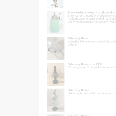
Starý korbel s víkem - opálové sklo
Starý korbel z hutně provedeného sk
reliéfem. Zelené jádro je přejímané o
slitiny má historizující ornamenty. Velm
Skleněný flakon
skleněný flakon Adeco s modrými skle
odřené.
Skleněný flakon cca 1930
12 cm vysoký ,2 cm ozdobné zlacení ,f
Skleněný flakon
Skleněný Art deco flakon s řezanou z
Skleněný flakon