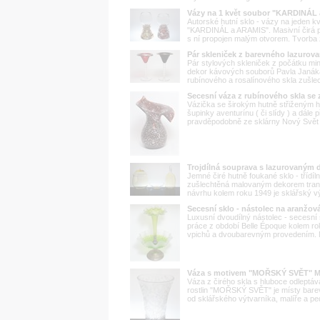
Vázy na 1 květ soubor "KARDINÁ
Autorské hutní sklo - vázy na jeden kv
"KARDINÁL a ARAMIS". Masivní čirá pat
s ní propojen malým otvorem. Tvorba z
Pár skleniček z barevného lazurov
Pár stylových skleniček z počátku min
dekor kávových souborů Pavla Janáka
rubínového a rosalínového skla zušle
Secesní váza z rubínového skla se
Vázička se širokým hutně střiženým h
šupinky aventurínu ( či slídy ) a dále
pravděpodobně ze sklárny Nový Svět 
Trojdílná souprava s lazurovaným
Jemné čiré hutně foukané sklo - třídíl
zušlechtěná malovaným dekorem trans
návrhu kolem roku 1949 je sklářský vý
Secesní sklo - nástolec na aranžo
Luxusní dvoudílný nástolec - secesní 
práce z období Belle Époque kolem r
vpichů a dvoubarevným provedením. Ná
Váza s motivem "MOŘSKÝ SVĚT" Mi
Váza z čirého skla s hluboce odleptá
rostlin "MOŘSKÝ SVĚT" je místy bare
od sklářského výtvarníka, malíře a pe