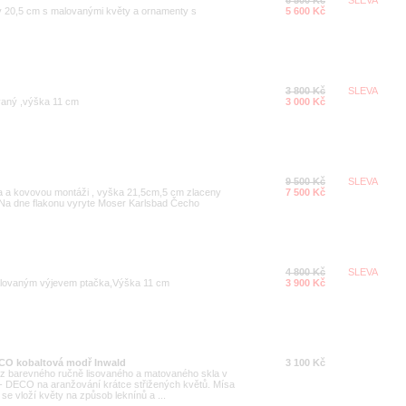
y 20,5 cm s malovanými květy a ornamenty s
5 600 Kč
3 800 Kč
SLEVA
vaný ,výška 11 cm
3 000 Kč
9 500 Kč
SLEVA
la a kovovou montáži , vyška 21,5cm,5 cm zlaceny
7 500 Kč
 Na dne flakonu vyryte Moser Karlsbad Čecho
4 800 Kč
SLEVA
malovaným výjevem ptačka,Výška 11 cm
3 900 Kč
ECO kobaltová modř Inwald
3 100 Kč
 z barevného ručně lisovaného a matovaného skla v
 - DECO na aranžování krátce střižených květů. Mísa
se vloží květy na způsob leknínů a ...