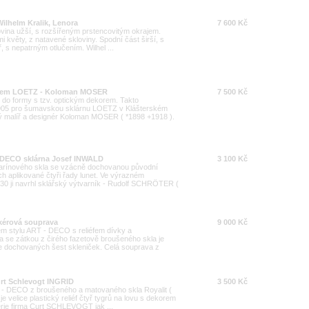
ilhelm Kralik, Lenora
7 600 Kč
lovina užší, s rozšířeným prstencovitým okrajem.
i květy, z natavené skloviny. Spodní část širší, s
, s nepatrným otlučením. Wilhel ...
korem LOETZ - Koloman MOSER
7 500 Kč
 do formy s tzv. optickým dekorem. Takto
1905 pro šumavskou sklárnu LOETZ v Klášterském
ý malíř a designér Koloman MOSER ( *1898 +1918 ).
- DECO sklárna Josef INWALD
3 100 Kč
marínového skla se vzácně dochovanou původní
ch aplikované čtyři řady lunet. Ve výrazném
30 ji navrhl sklářský výtvarník - Rudolf SCHRÖTER (
kérová souprava
9 000 Kč
m stylu ART - DECO s reliéfem dívky a
 se zátkou z čirého fazetově broušeného skla je
e dochovaných šest skleniček. Celá souprava z
urt Schlevogt INGRID
3 500 Kč
T - DECO z broušeného a matovaného skla Royalit (
e velice plastický reliéf čtyř tygrů na lovu s dekorem
erie firma Curt SCHLEVOGT jak ...