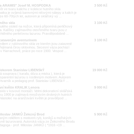
L a ARAMIS" Josef M. HOSPODKA
3 500 Kč
ět ve tvaru kalichu z kolekce hutního skla
ka je ovíjená barevnými niťovými nálepy a kalich je
e 60-70tých let, autorem je sklářský vý ...
aného skla
3 100 Kč
ulého století na nožce, která připomíná perličkový
. Kalíšky zajímavého otevřeného tvaru jsou z
chtěného perleťovou lazurou. Pravděpodobně ...
 zataveným aventurinem
3 100 Kč
rdlem z rubínového skla ve kterém jsou zatavené
 přejímaná čirou sklovinou. Secesní váza pochází
v Harrachově, práce po roce 1900. Vespod ...
 dekorem Stanislav LIBENSkÝ
19 000 Kč
ná souprava ( karafa, dóza a miska ), která je
parentní lazurou s rostlinným motivem. Autorem
tvarník a pedagog prof. Stanislav LIBENSkÝ ...
vání květin KRALIK Lenora
9 000 Kč
sklo v kovové montáži. Velmi dekorativní sklářská
oku 1900 je zajímavá množstvím drobných hutních
stolec na aranžování květin je pravděpod ...
loslav JANKŮ Železný Brod
5 900 Kč
vaným reliéfem s motivem ryb, koníků a mořských
vně lazurovaná. Autorská váza ze Železného Brodu
dagoga - prof. Miloslav JANKŮ ( *1916 +19 ...