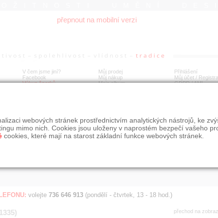
ROŽITNOSTI UMĚNÍ DES
přepnout na mobilní verzi
V čem jsme jiní?
Můj prodej
Přihlášení
Facebook
Můj nákup
Můj účet / Registr
Výkup šperků
Moje album
GDPR
/
AML
Jen poslední d
Í
alizaci webových stránek prostřednictvím analytických nástrojů, ke zv
BDOBÍ
STÁŘÍ NABÍDKY
ŘAZENÍ
SLE
tingu mimo nich. Cookies jsou uloženy v naprostém bezpečí vašeho pr
všechno
nejnovější napřed
je
é
cookies, které mají na starost základní funkce webových stránek.
jen poslední den
podle cen sestupně
jen poslední týden
jen poslední měsíc
ELEFONU:
volejte
736 646 913
(pondělí - čtvrtek, 13 - 18 hod.)
(1335)
přechod na zobra