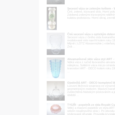
Secesní váza se zeleným květem - W
Čiré, zelené, irizované sklo. Horní po
Zdobená zelenými irizovanými reliéfním
kulatou podstavou. Horní okraj, zevnitř
Čirá secesní váza s optickým de
Secesní váza z čirého skla foukaného
modelované sklo navrhl kolem roku 
Mlýně ( LÖTZ Klostermühle ) vídeňsk
Zná ...
Akvamarínové sklo váza styl ART 
Velká váza z ručně lisovaného akva
nálepkou. Solitérní váza má po straná
tvarosloví ART - DECO kolem roku 19
...
Ojedinělá ART - DECO kompletní li
Luxusní likérová souprava ve výrazné
geometrickým motivem. Masivní karafa
zušlechtěná hlubokým pískováním a j
období ...
TYGŘI - popelník ze skla Royalit C
Velký a masivní popelník ve stylu AR
odstín rosalínového skla ). Po obvodu j
stylizované džungle. Provedla krystal