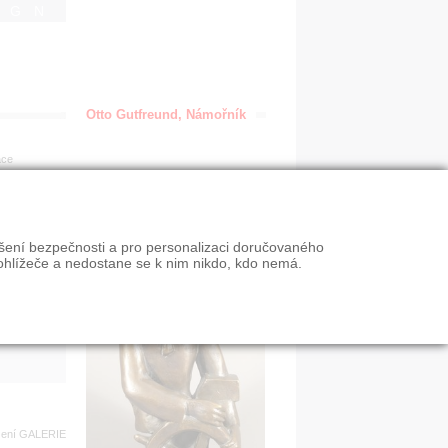
IGN
Otto Gutfreund, Námořník
ace
en
ýšení bezpečnosti a pro personalizaci doručovaného
VY
ohlížeče a nedostane se k nim nikdo, kdo nemá.
n slevy
zení
GALERIE