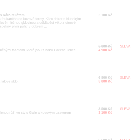
 s Káro reliéfem
3 100 Kč
la foukaného do kovové formy, Káro dekor s hlubokým
pálově mléčnou sklovinou a odklápěcí víko z cínové
i pěkný pivní půllitr v dobrém ...
5 800 Kč
SLEVA
něnými fasetami, které jsou z boku zlacene ,lehce
4 900 Kč
6 800 Kč
SLEVA
ialové sklo,
5 800 Kč
3 500 Kč
SLEVA
elenou růží ve stylu Galle a kovovým uzaverem
3 100 Kč
6 500 Kč
SLEVA