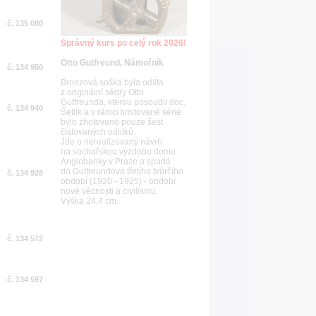
č. 135 080
Správný kurs po celý rok 2026!
Otto Gutfreund, Námořník
č. 134 950
Bronzová soška byla odlita
z originální sádry Otto
Gutfreunda, kterou posoudil doc.
č. 134 940
Šetlík a v rámci limitované série
bylo zhotoveno pouze šest
číslovaných odlitků.
Jde o nerealizovaný návrh
na sochařskou výzdobu domu
Anglobanky v Praze a spadá
do Gutfreundova třetího tvůrčího
č. 134 928
období (1920 - 1925) - období
nové věcnosti a civilismu.
Výška 24,4 cm.
č. 134 572
č. 134 597