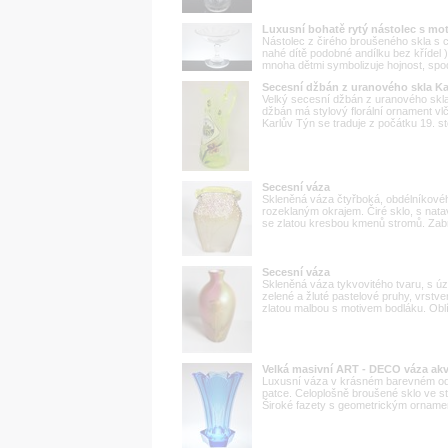
Luxusní bohatě rytý nástolec s moti
Nástolec z čirého broušeného skla s cel
nahé dítě podobné andílku bez křídel )
mnoha dětmi symbolizuje hojnost, spodn
Secesní džbán z uranového skla K
Velký secesní džbán z uranového skla
džbán má stylový florální ornament vl
Karlův Týn se traduje z počátku 19. 
Secesní váza
Skleněná váza čtyřboká, obdélníkové
rozeklaným okrajem. Čiré sklo, s nat
se zlatou kresbou kmenů stromů. Zabr
Secesní váza
Skleněná váza tykvovitého tvaru, s ú
zelené a žluté pastelové pruhy, vrstv
zlatou malbou s motivem bodláku. Oblí
Velká masivní ART - DECO váza ak
Luxusní váza v krásném barevném ods
patce. Celoplošně broušené sklo ve s
Široké fazety s geometrickým ornamen