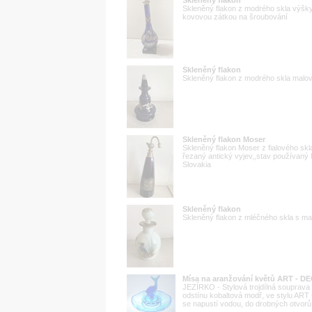
Skleněný flakon z modrého skla výšk
kovovou zátkou na šroubování
Skleněný flakon
Skleněný flakon z modrého skla malo
Skleněný flakon Moser
Skleněný flakon Moser z fialového sk
řezaný antický vyjev,,stav používaný
Slovakia
Skleněný flakon
Skleněný flakon z mléčného skla s 
Mísa na aranžování květů ART - D
JEZÍRKO - Stylová trojdílná souprava
odstínu kobaltová modř, ve stylu ART
se napustí vodou, do drobných otvorů 