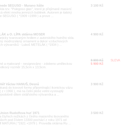
mede SEGUSO - Murano Itálie
3 100 Kč
a tzv. "Pulegoso glas", které je přejímané masivní
iká efekt mnoha jemných bublinek. Autorem je italský
e SEGUSO ( *1909 +1999 ) a prove ...
LÁK a O. LÍPA sklárna MOSER
4 900 Kč
anicky tvarovaným hrdlem z autorského hutního skla.
evný modrozelený ornament a dekor vzduchových
ých výtvarníků - Luboš METELÁK ( *1934 ) ...
8 900 Kč
SLEVA
acené a malované - nesignováno - zdobeno uměleckou
5 900 Kč
 celkový rozměr 15,5cm x 13,5cm.
eliéf Václav HANUŠ, Desná
3 900 Kč
kaná do kovové formy připomínající ikonickou vázu
z r.1966 ), má na čelní ploše velmi vystouplý
děpodobně dílem sklářského výtvarníka a ...
Union Rudolfova huť 1971
3 500 Kč
a čtyřech nožkách z čirého masivního lisovaného
Návrh pod číslem 13300 pochází z roku 1971 od
f MATURA ( *1921 +1979 ). Provedla sklárna Ru ...