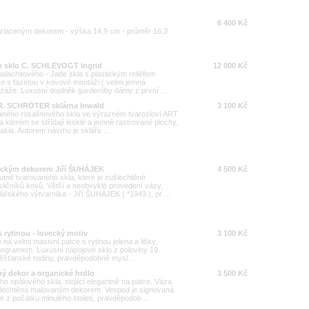
6 400 Kč
 zlaceným dekorem - výška 14,9 cm - průměr 16,3
de sklo C. SCHLEVOGT Ingrid
12 000 Kč
achitového - Jade skla s plastickým reliéfem
o s fazetou v kovové montáži ( velmi jemná
vizáže. Luxusní doplněk garderóby dámy z první ...
 R. SCHRÖTER sklárna Inwald
3 100 Kč
aného rosalínového skla ve výrazném tvarosloví ART
a kterém se střídají lesklé a jemně rastrované plochy,
kia. Autorem návrhu je sklářs ...
nickým dekorem Jiří ŠUHÁJEK
4 500 Kč
tně tvarovaného skla, které je zušlechtěné
ičníků kovů. Větší a neobvyklé provedení vázy,
ářského výtvarníka - Jiří ŠUHÁJEK ( *1943 ), pr ...
 rytinou - lovecký motiv
3 100 Kč
ě na velmi masivní patce s rytinou jelena a lišky,
ogramem. Luxusní nápojové sklo z poloviny 19.
 měšťanské rodiny, pravděpodobně mysl ...
ný dekor a organické hrdlo
3 500 Kč
o opálového skla, stojící elegantně na patce. Váza
ušlechtěná malovaným dekorem. Vespod je signovaná
 počátku minulého století, pravděpodob ...