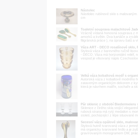
Nástolec
Nástlolec rubínové sklo s malovaným
cm
Toaletní souprava malachitové Ja
Vzácně vídaná honosná souprava z mal
amorků a květin. Dva kartáče a zrcátk
filigránská práce ), na úpravu šatů a 
Váza ART - DECO rosalínové sklo,
Stylová váza z barevného ručně lisov
- DECO. Váza má horizontální reliéf, n
vespod je vlisovaný nápis Czechoslova
Velká váza kobaltová modř s orga
Autorská váza z kobaltově modrého hu
zataveným organickým dekorem z kysl
která je návrhem malíře, sochaře a skl
Pár sklenic z období Biedermeieru s
Sklenice z čirého skla stojící elegantn
rubová strana má rytý medailon s mon
století, pocházející z lépe situované
Secesní váza opálové sklo, malova
Stylová hutně tvarovaná váza z jemnéh
má organicky tvarované hrdlo a je z
gravírovaným monogramem DM, práce z