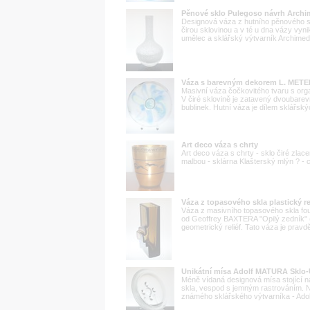
Pěnové sklo Pulegoso návrh Archi
Designová váza z hutního pěnového skl
čirou sklovinou a v té u dna vázy vyn
umělec a sklářský výtvarník Archimed
Váza s barevným dekorem L. METE
Masivní váza čočkovitého tvaru s org
V čiré sklovině je zatavený dvoubar
bublinek. Hutní váza je dílem sklářsk
Art deco váza s chrty
Art deco váza s chrty - sklo čiré zl
malbou - sklárna Klašterský mlýn ? -
Váza z topasového skla plastický r
Váza z masivního topasového skla fou
od Geoffrey BAXTERA "Opilý zedník" ( 
geometrický reliéf. Tato váza je prav
Unikátní mísa Adolf MATURA Sklo-
Méně vídaná designová mísa stojící n
skla, vespod s jemným rastrováním. 
známého sklářského výtvarníka - Adol