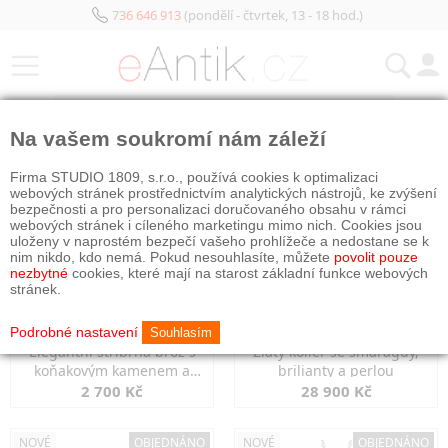
736 646 913
(pondělí - čtvrtek, 13 - 18 hod.)
KATEGORIE
Na vašem soukromí nám záleží
NOVÉ
NOVÉ
OBJEDNÁNO
Firma STUDIO 1809, s.r.o., používá cookies k optimalizaci
webových stránek prostřednictvím analytických nástrojů, ke zvýšení
bezpečnosti a pro personalizaci doručovaného obsahu v rámci
webových stránek i cíleného marketingu mimo nich. Cookies jsou
uloženy v naprostém bezpečí vašeho prohlížeče a nedostane se k
nim nikdo, kdo nemá. Pokud nesouhlasíte, můžete
povolit pouze
nezbytné
cookies, které mají na starost základní funkce webových
stránek.
Podrobné nastavení
Souhlasím
Elegantní stříbrná brož s
Zlatý kolier se smaragdy,
koňakovým kamenem a
brilianty a perlou
markazity
2 700 Kč
28 900 Kč
NOVÉ
OBJEDNÁNO
NOVÉ
OBJEDNÁNO