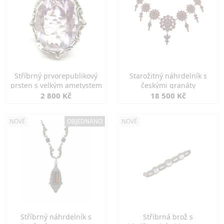
Stříbrný prvorepublikový
Starožitný náhrdelník s
prsten s velkým ametystem
českými granáty
2 800 Kč
18 500 Kč
NOVÉ
OBJEDNÁNO
NOVÉ
Stříbrný náhrdelník s
Stříbrná brož s