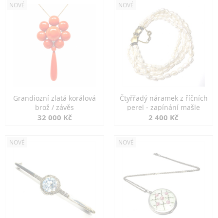
NOVÉ
NOVÉ
Grandiozní zlatá korálová
Čtyřřadý náramek z říčních
brož / závěs
perel - zapínání mašle
32 000 Kč
2 400 Kč
NOVÉ
NOVÉ