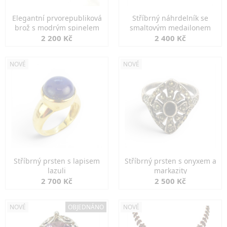
Elegantní prvorepubliková
Stříbrný náhrdelník se
brož s modrým spinelem
smaltovým medailonem
2 200 Kč
2 400 Kč
NOVÉ
NOVÉ
Stříbrný prsten s lapisem
Stříbrný prsten s onyxem a
lazuli
markazity
2 700 Kč
2 500 Kč
NOVÉ
OBJEDNÁNO
NOVÉ