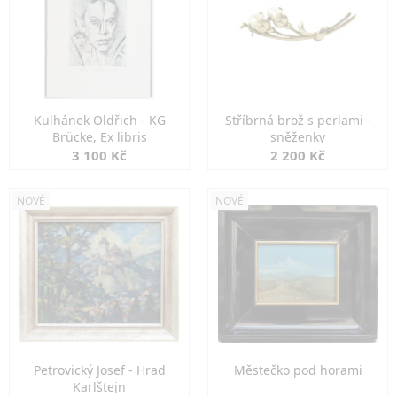
Kulhánek Oldřich - KG
Stříbrná brož s perlami -
Brücke, Ex libris
sněženky
3 100 Kč
2 200 Kč
NOVÉ
NOVÉ
Petrovický Josef - Hrad
Městečko pod horami
Karlštejn