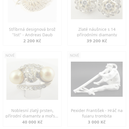
Stříbrná designová brož
Zlaté náušnice s 14
"list" - Andreas Daub
přírodními diamanty
2 200 Kč
39 200 Kč
NOVÉ
NOVÉ
Noblesní zlatý prsten,
Pexider František - Hráč na
přírodní diamanty a mořské
fujaru trombita
perly
40 000 Kč
3 000 Kč