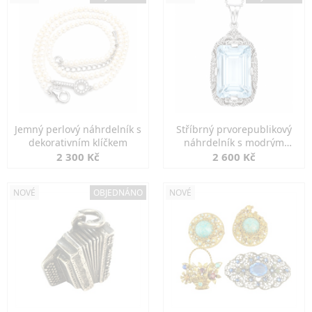
Jemný perlový náhrdelník s
Stříbrný prvorepublikový
dekorativním klíčkem
náhrdelník s modrým
spinelem
2 300 Kč
2 600 Kč
NOVÉ
OBJEDNÁNO
NOVÉ