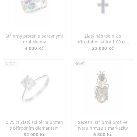
Stříbrný prsten s barevnými
Zlatý náhrdelník s
drahokamy
přírodními safíry 1,00 ct a
diamanty
4 000 Kč
22 000 Kč
NOVÉ
NOVÉ
0,75 ct Zlatý solitérní prsten
Secesní stříbrná brož ve
s přírodním diamantem
tvaru hmyzu s markazity
32 000 Kč
6 300 Kč