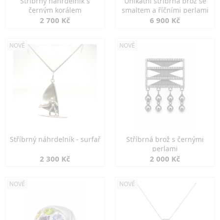
Stříbrný náhrdelník s
Unikátní stříbrná brož se
černým korálem
smaltem a říčními perlami
2 700 Kč
6 900 Kč
NOVÉ
NOVÉ
Stříbrný náhrdelník - surfař
Stříbrná brož s černými
perlami
2 300 Kč
2 000 Kč
NOVÉ
NOVÉ