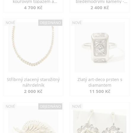
kouřovým topazem a
bleděmodrými kameny -
markazity
jemná elegance
4 700 Kč
2 400 Kč
NOVÉ
OBJEDNÁNO
NOVÉ
Stříbrný zlacený starožitný
Zlatý art-deco prsten s
náhrdelník
diamantem
2 000 Kč
11 500 Kč
NOVÉ
OBJEDNÁNO
NOVÉ