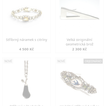
Stříbrný náramek s citríny
Velká oiriginální
geometrická brož
4 500 Kč
2 300 Kč
NOVÉ
NOVÉ
OBJEDNÁNO