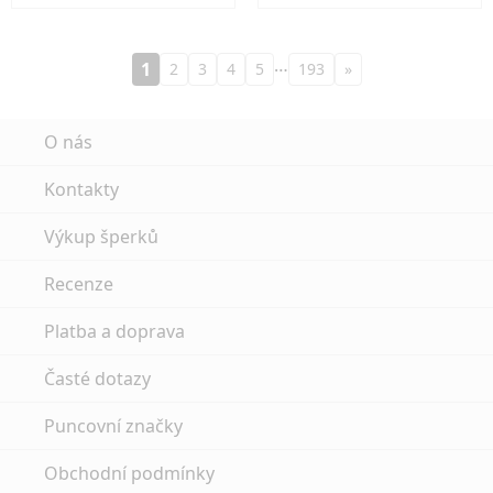
…
1
2
3
4
5
193
»
O nás
Kontakty
Výkup šperků
Recenze
Platba a doprava
Časté dotazy
Puncovní značky
Obchodní podmínky