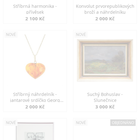
Stříbrná harmonika -
Konvolut prvorepublikových
přívěsek
broží a náhrdelníku
2 100 Kč
2 000 Kč
NOVÉ
NOVÉ
Stříbrný náhrdelník -
Suchý Bohuslav -
jantarové srdíčko Georg
Slunečnice
Kramer
2 000 Kč
3 000 Kč
NOVÉ
NOVÉ
OBJEDNÁNO