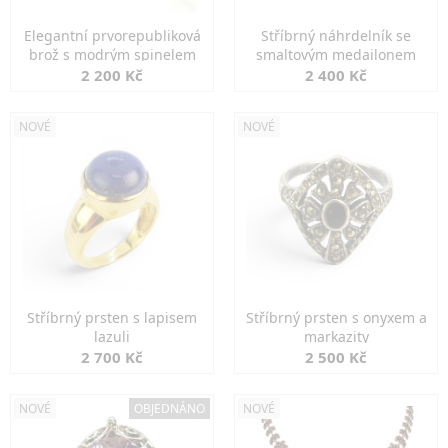
Elegantní prvorepubliková
Stříbrný náhrdelník se
brož s modrým spinelem
smaltovým medailonem
2 200 Kč
2 400 Kč
NOVÉ
NOVÉ
Stříbrný prsten s lapisem
Stříbrný prsten s onyxem a
lazuli
markazity
2 700 Kč
2 500 Kč
NOVÉ
OBJEDNÁNO
NOVÉ