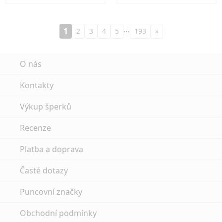
…
1
2
3
4
5
193
»
O nás
Kontakty
Výkup šperků
Recenze
Platba a doprava
Časté dotazy
Puncovní značky
Obchodní podmínky