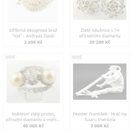
Stříbrná designová brož
Zlaté náušnice s 14
"list" - Andreas Daub
přírodními diamanty
2 200 Kč
39 200 Kč
NOVÉ
NOVÉ
Noblesní zlatý prsten,
Pexider František - Hráč na
přírodní diamanty a mořské
fujaru trombita
perly
40 000 Kč
3 000 Kč