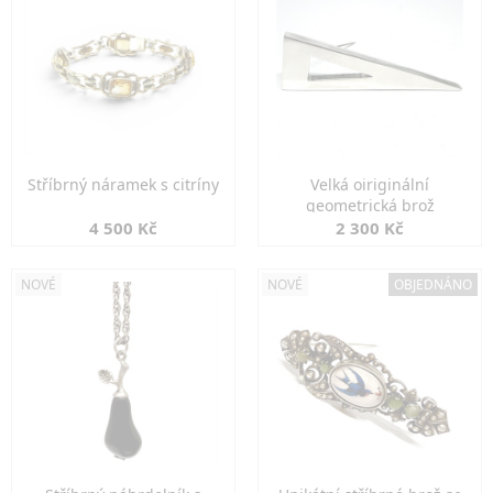
Stříbrný náramek s citríny
Velká oiriginální
geometrická brož
4 500 Kč
2 300 Kč
NOVÉ
NOVÉ
OBJEDNÁNO