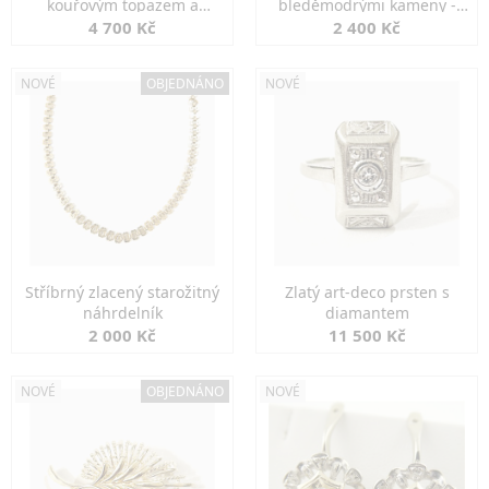
kouřovým topazem a
bleděmodrými kameny -
markazity
jemná elegance
4 700 Kč
2 400 Kč
NOVÉ
OBJEDNÁNO
NOVÉ
Stříbrný zlacený starožitný
Zlatý art-deco prsten s
náhrdelník
diamantem
2 000 Kč
11 500 Kč
NOVÉ
OBJEDNÁNO
NOVÉ