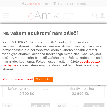
736 646 913
(pondělí - čtvrtek, 13 - 18 hod.)
KATEGORIE
Na vašem soukromí nám záleží
NOVÉ
OBJEDNÁNO
NOVÉ
OBJEDNÁNO
Firma STUDIO 1809, s.r.o., používá cookies k optimalizaci
webových stránek prostřednictvím analytických nástrojů, ke zvýšení
bezpečnosti a pro personalizaci doručovaného obsahu v rámci
webových stránek i cíleného marketingu mimo nich. Cookies jsou
uloženy v naprostém bezpečí vašeho prohlížeče a nedostane se k
nim nikdo, kdo nemá. Pokud nesouhlasíte, můžete
povolit pouze
nezbytné
cookies, které mají na starost základní funkce webových
stránek.
Podrobné nastavení
Souhlasím
Elegantní stříbrná brož s
Zlatý kolier se smaragdy,
koňakovým kamenem a
brilianty a perlou
markazity
2 700 Kč
28 900 Kč
NOVÉ
OBJEDNÁNO
NOVÉ
OBJEDNÁNO