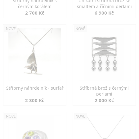
Stříbrný náhrdelník s
Unikátní stříbrná brož se
černým korálem
smaltem a říčními perlami
2 700 Kč
6 900 Kč
NOVÉ
NOVÉ
Stříbrný náhrdelník - surfař
Stříbrná brož s černými
perlami
2 300 Kč
2 000 Kč
NOVÉ
NOVÉ