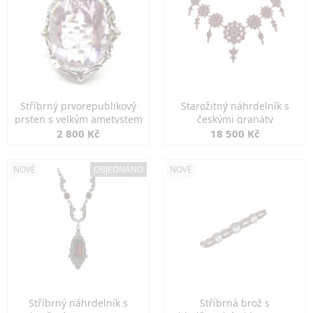
Stříbrný prvorepublikový
Starožitný náhrdelník s
prsten s velkým ametystem
českými granáty
2 800 Kč
18 500 Kč
NOVÉ
OBJEDNÁNO
NOVÉ
Stříbrný náhrdelník s
Stříbrná brož s