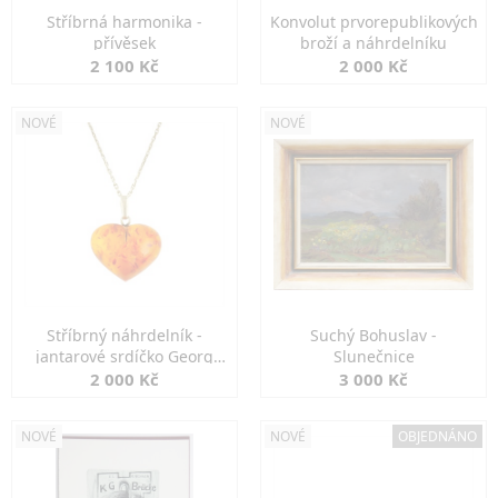
Stříbrná harmonika -
Konvolut prvorepublikových
přívěsek
broží a náhrdelníku
2 100 Kč
2 000 Kč
NOVÉ
NOVÉ
Stříbrný náhrdelník -
Suchý Bohuslav -
jantarové srdíčko Georg
Slunečnice
Kramer
2 000 Kč
3 000 Kč
NOVÉ
NOVÉ
OBJEDNÁNO