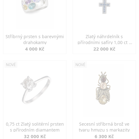
Stříbrný prsten s barevnými
Zlatý náhrdelník s
drahokamy
přírodními safíry 1,00 ct a
diamanty
4 000 Kč
22 000 Kč
NOVÉ
NOVÉ
0,75 ct Zlatý solitérní prsten
Secesní stříbrná brož ve
s přírodním diamantem
tvaru hmyzu s markazity
32 000 Kč
6 300 Kč