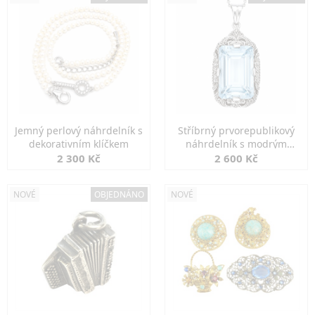
Jemný perlový náhrdelník s
Stříbrný prvorepublikový
dekorativním klíčkem
náhrdelník s modrým
spinelem
2 300 Kč
2 600 Kč
NOVÉ
OBJEDNÁNO
NOVÉ