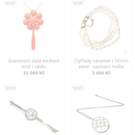
NOVÉ
NOVÉ
Grandiozní zlatá korálová
Čtyřřadý náramek z říčních
brož / závěs
perel - zapínání mašle
32 000 Kč
2 400 Kč
NOVÉ
NOVÉ