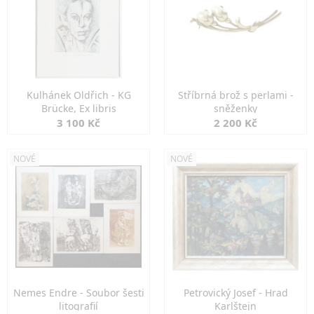
Kulhánek Oldřich - KG
Stříbrná brož s perlami -
Brücke, Ex libris
sněženky
3 100 Kč
2 200 Kč
NOVÉ
NOVÉ
Nemes Endre - Soubor šesti
Petrovický Josef - Hrad
litografií
Karlštejn