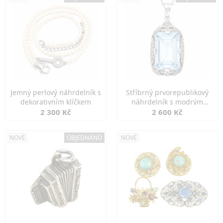
Jemný perlový náhrdelník s
Stříbrný prvorepublikový
dekorativním klíčkem
náhrdelník s modrým
spinelem
2 300 Kč
2 600 Kč
NOVÉ
OBJEDNÁNO
NOVÉ