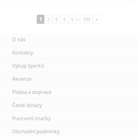
…
1
2
3
4
5
193
»
O nás
Kontakty
Výkup šperků
Recenze
Platba a doprava
Časté dotazy
Puncovní značky
Obchodní podmínky