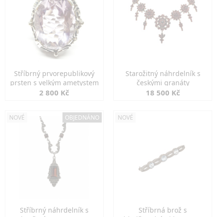
Stříbrný prvorepublikový
Starožitný náhrdelník s
prsten s velkým ametystem
českými granáty
2 800 Kč
18 500 Kč
NOVÉ
OBJEDNÁNO
NOVÉ
Stříbrný náhrdelník s
Stříbrná brož s