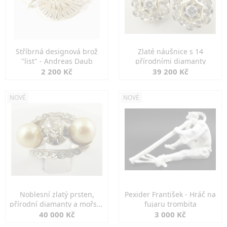
Stříbrná designová brož
Zlaté náušnice s 14
"list" - Andreas Daub
přírodními diamanty
2 200 Kč
39 200 Kč
NOVÉ
NOVÉ
Noblesní zlatý prsten,
Pexider František - Hráč na
přírodní diamanty a mořské
fujaru trombita
perly
40 000 Kč
3 000 Kč