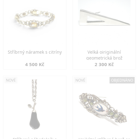
Stříbrný náramek s citríny
Velká oiriginální
geometrická brož
4 500 Kč
2 300 Kč
NOVÉ
NOVÉ
OBJEDNÁNO