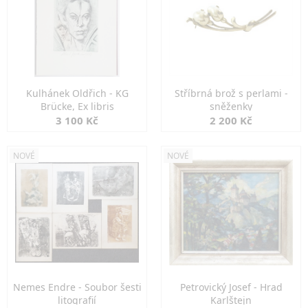
Kulhánek Oldřich - KG
Stříbrná brož s perlami -
Brücke, Ex libris
sněženky
3 100 Kč
2 200 Kč
NOVÉ
NOVÉ
Nemes Endre - Soubor šesti
Petrovický Josef - Hrad
litografií
Karlštejn