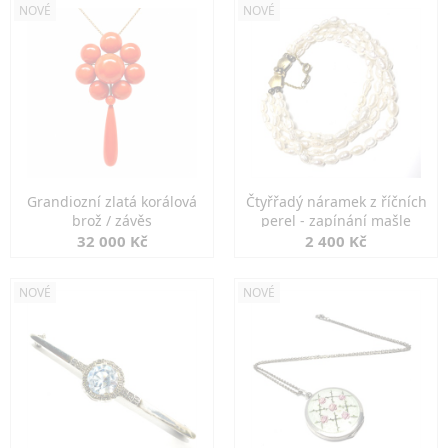
NOVÉ
NOVÉ
Grandiozní zlatá korálová
Čtyřřadý náramek z říčních
brož / závěs
perel - zapínání mašle
32 000 Kč
2 400 Kč
NOVÉ
NOVÉ