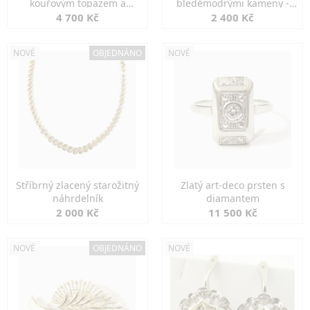
kouřovým topazem a
bleděmodrými kameny -
markazity
jemná elegance
4 700 Kč
2 400 Kč
NOVÉ
OBJEDNÁNO
NOVÉ
Stříbrný zlacený starožitný
Zlatý art-deco prsten s
náhrdelník
diamantem
2 000 Kč
11 500 Kč
NOVÉ
OBJEDNÁNO
NOVÉ