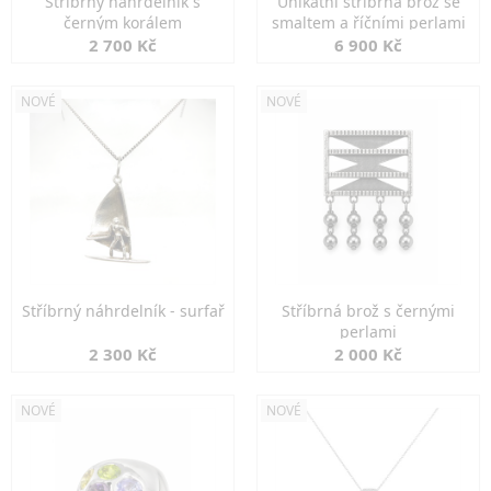
Stříbrný náhrdelník s
Unikátní stříbrná brož se
černým korálem
smaltem a říčními perlami
2 700 Kč
6 900 Kč
NOVÉ
NOVÉ
Stříbrný náhrdelník - surfař
Stříbrná brož s černými
perlami
2 300 Kč
2 000 Kč
NOVÉ
NOVÉ