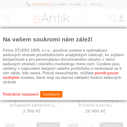
736 646 913
(pondělí - čtvrtek, 13 - 18 hod.)
KATEGORIE
Na vašem soukromí nám záleží
NOVÉ
OBJEDNÁNO
NOVÉ
OBJEDNÁNO
Firma STUDIO 1809, s.r.o., používá cookies k optimalizaci
webových stránek prostřednictvím analytických nástrojů, ke zvýšení
bezpečnosti a pro personalizaci doručovaného obsahu v rámci
webových stránek i cíleného marketingu mimo nich. Cookies jsou
uloženy v naprostém bezpečí vašeho prohlížeče a nedostane se k
nim nikdo, kdo nemá. Pokud nesouhlasíte, můžete
povolit pouze
nezbytné
cookies, které mají na starost základní funkce webových
stránek.
Podrobné nastavení
Souhlasím
Elegantní stříbrná brož s
Zlatý kolier se smaragdy,
koňakovým kamenem a
brilianty a perlou
markazity
2 700 Kč
28 900 Kč
NOVÉ
OBJEDNÁNO
NOVÉ
OBJEDNÁNO