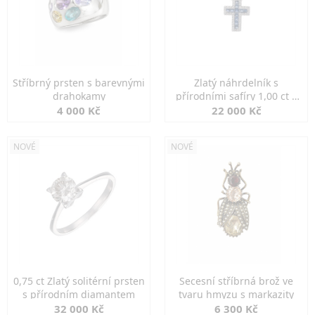
Stříbrný prsten s barevnými
Zlatý náhrdelník s
drahokamy
přírodními safíry 1,00 ct a
diamanty
4 000 Kč
22 000 Kč
NOVÉ
NOVÉ
0,75 ct Zlatý solitérní prsten
Secesní stříbrná brož ve
s přírodním diamantem
tvaru hmyzu s markazity
32 000 Kč
6 300 Kč