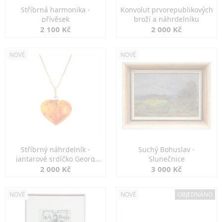
Stříbrná harmonika -
Konvolut prvorepublikových
přívěsek
broží a náhrdelníku
2 100 Kč
2 000 Kč
NOVÉ
NOVÉ
Stříbrný náhrdelník -
Suchý Bohuslav -
jantarové srdíčko Georg
Slunečnice
Kramer
2 000 Kč
3 000 Kč
NOVÉ
NOVÉ
OBJEDNÁNO