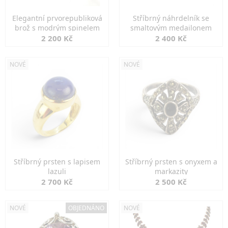
Elegantní prvorepubliková
Stříbrný náhrdelník se
brož s modrým spinelem
smaltovým medailonem
2 200 Kč
2 400 Kč
NOVÉ
NOVÉ
Stříbrný prsten s lapisem
Stříbrný prsten s onyxem a
lazuli
markazity
2 700 Kč
2 500 Kč
NOVÉ
OBJEDNÁNO
NOVÉ